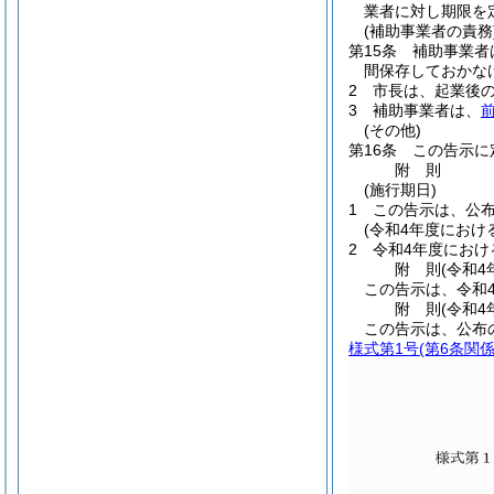
業者に対し期限を
(補助事業者の責務
第15条
補助事業者
間保存しておかな
2
市長は、起業後
3
補助事業者は、
(その他)
第16条
この告示に
附
則
(施行期日)
1
この告示は、公布
(令和4年度におけ
2
令和4年度にお
附
則
(令和4
この告示は、令和
附
則
(令和4
この告示は、公布
様式第1号
(第6条関係