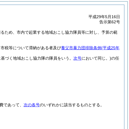
平成29年5月16日
告示第62号
図るため、市内で起業する地域おこし協力隊員等に対し、予算の範
、市税等について滞納がある者及び
養父市暴力団排除条例
(平成25年
に基づく地域おこし協力隊の隊員をいう。
次号
において同じ。)
の任
費であって、
次の各号
のいずれかに該当するものとする。