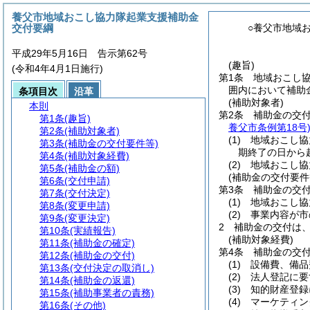
養父市地域おこし協力隊起業支援補助金
交付要綱
○養父市地域
平成29年5月16日 告示第62号
(趣旨)
(令和4年4月1日施行)
第1条
地域おこし
囲内において補助
条項目次
沿革
(補助対象者)
本則
第2条
補助金の交
第1条
(趣旨)
養父市条例第18号
第2条
(補助対象者)
(1)
地域おこし協
第3条
(補助金の交付要件等)
期終了の日から
第4条
(補助対象経費)
(2)
地域おこし協
第5条
(補助金の額)
(補助金の交付要件
第6条
(交付申請)
第3条
補助金の交
第7条
(交付決定)
(1)
地域おこし協
第8条
(変更申請)
(2)
事業内容が市
第9条
(変更決定)
2
補助金の交付は
第10条
(実績報告)
(補助対象経費)
第11条
(補助金の確定)
第4条
補助金の交
第12条
(補助金の交付)
(1)
設備費、備品
第13条
(交付決定の取消し)
(2)
法人登記に要
第14条
(補助金の返還)
(3)
知的財産登録
第15条
(補助事業者の責務)
(4)
マーケティン
第16条
(その他)