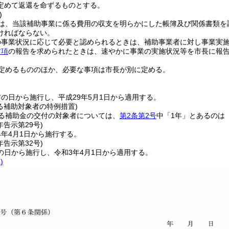
定めて返還を命ずるものとする。
)
は、当該補助事業に係る費用の収支を明らかにした帳簿及び関係書類を
ければならない。
の事業状況に応じて必要と認められるときは、補助事業者に対し事業実
前項
の報告を求められたときは、速やかに事業の実施状況等を市長に報
定めるもののほか、必要な事項は市長が別に定める。
の日から施行し、平成29年5月1日から適用する。
る補助対象者の特例措置)
ける補助金の交付の対象者については、
第2条第2号
中「1年」とあるのは
年
告示第29号)
4年4月1日から施行する。
年
告示第32号)
の日から施行し、令和3年4月1日から適用する。
)