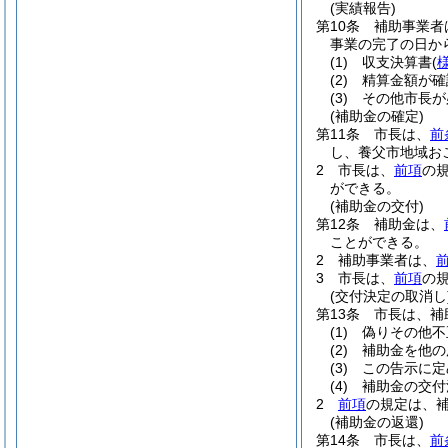
(実績報告)
第10条
補助事業者
事業の完了の日か
(1)
収支決算書
(
(2)
精算金額が確
(3)
その他市長が
(補助金の確定)
第11条
市長は、
前
し、養父市地域お
2
市長は、
前項
の
ができる。
(補助金の交付)
第12条
補助金は、
ことができる。
2
補助事業者は、
3
市長は、
前項
の
(交付決定の取消し
第13条
市長は、補
(1)
偽りその他不
(2)
補助金を他の
(3)
この告示に定
(4)
補助金の交付
2
前項
の規定は、
(補助金の返還)
第14条
市長は、
前