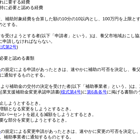
れに要する経費
特に必要と認める経費
、補助対象経費を合算した額の10分の10以内とし、100万円を上限と
のとする。
付を受けようとする者
(以下「申請者」という。)
は、養父市地域おこし協
に申請しなければならない。
様式第2号
)
必要と認める書類
条
の規定による申請があったときは、速やかに補助の可否を決定し、養
に通知するものとする。
により補助金の交付の決定を受けた者
(以下「補助事業者」という。)
は、
起業支援補助金変更承認申請書
(
様式第4号
)
に
第6条各号
に掲げる書類の
止しようとするとき。
増額となる変更をしようとするとき。
20パーセントを超える減額をしようとするとき。
要な部分を変更しようとするとき。
条
の規定による変更申請があったときは、速やかに変更の可否を決定し
、補助事業者に通知するものとする。