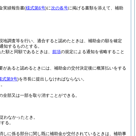
金実績報告書
(
様式第6号
)
に
次の各号
に掲げる書類を添えて、補助
現地調査等を行い、適合すると認めたときは、補助金の額を確定
通知するものとする。
れた額と同額であるときは、
前項
の規定による通知を省略すること
要があると認めるときには、補助金の交付決定後に概算払いをする
様式第9号
)
を市長に提出しなければならない。
る。
の全部又は一部を取り消すことができる。
従わなかったとき。
用する。
消しに係る部分に関し既に補助金が交付されているときは、補助事