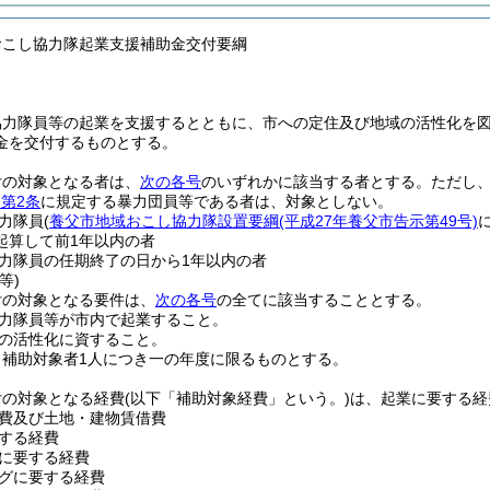
おこし協力隊起業支援補助金交付要綱
協力隊員等の起業を支援するとともに、市への定住及び地域の活性化を
金を交付するものとする。
付の対象となる者は、
次の各号
のいずれかに該当する者とする。
ただし
)
第2条
に規定する暴力団員等である者は、対象としない。
力隊員
(
養父市地域おこし協力隊設置要綱
(平成27年養父市告示第49号)
起算して前1年以内の者
力隊員の任期終了の日から1年以内の者
等)
付の対象となる要件は、
次の各号
の全てに該当することとする。
力隊員等が市内で起業すること。
の活性化に資すること。
、補助対象者1人につき一の年度に限るものとする。
付の対象となる経費
(以下「補助対象経費」という。)
は、起業に要する経
費及び土地・建物賃借費
する経費
に要する経費
グに要する経費