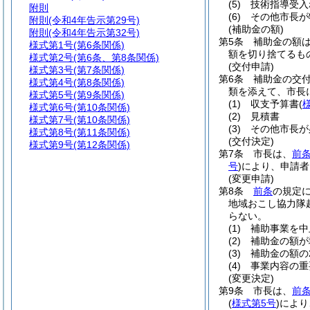
(5)
技術指導受入
附則
(6)
その他市長が
附則
(令和4年告示第29号)
(補助金の額)
附則
(令和4年告示第32号)
第5条
補助金の額は
様式第1号
(第6条関係)
額を切り捨てるも
様式第2号
(第6条、第8条関係)
(交付申請)
様式第3号
(第7条関係)
第6条
補助金の交
様式第4号
(第8条関係)
類を添えて、市長
様式第5号
(第9条関係)
(1)
収支予算書
(
様式第6号
(第10条関係)
(2)
見積書
様式第7号
(第10条関係)
(3)
その他市長が
様式第8号
(第11条関係)
(交付決定)
様式第9号
(第12条関係)
第7条
市長は、
前
号
)
により、申請者
(変更申請)
第8条
前条
の規定
地域おこし協力隊
らない。
(1)
補助事業を中
(2)
補助金の額が
(3)
補助金の額の
(4)
事業内容の重
(変更決定)
第9条
市長は、
前
(
様式第5号
)
により