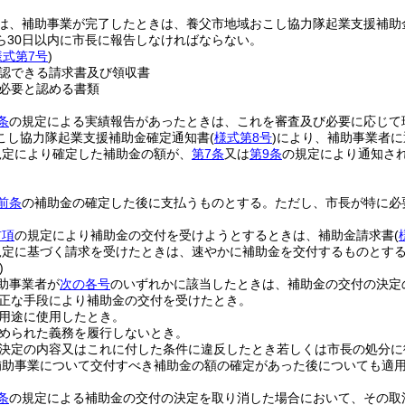
は、補助事業が完了したときは、養父市地域おこし協力隊起業支援補助
ら30日以内に市長に報告しなければならない。
様式第7号
)
認できる請求書及び領収書
必要と認める書類
条
の規定による実績報告があったときは、これを審査及び必要に応じて
こし協力隊起業支援補助金確定通知書
(
様式第8号
)
により、補助事業者に
規定により確定した補助金の額が、
第7条
又は
第9条
の規定により通知さ
前条
の補助金の確定した後に支払うものとする。
ただし、市長が特に必
前項
の規定により補助金の交付を受けようとするときは、補助金請求書
(
規定に基づく請求を受けたときは、速やかに補助金を交付するものとす
)
助事業者が
次の各号
のいずれかに該当したときは、補助金の交付の決定
正な手段により補助金の交付を受けたとき。
用途に使用したとき。
められた義務を履行しないとき。
決定の内容又はこれに付した条件に違反したとき若しくは市長の処分に
補助事業について交付すべき補助金の額の確定があった後についても適
条
の規定による補助金の交付の決定を取り消した場合において、その取