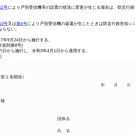
第2号
により戸別受信機等の設置の状況に変更が生じる場合は、防災行政
。
第3号
又は
第4号
により戸別受信機の返還が生じたときは防災行政告知シ
ならない。
7年9月24日から施行する。
年
規則第8号)
の日から施行し、令和3年4月1日から適用する。
)