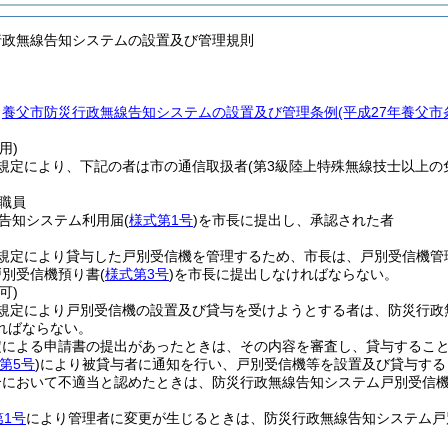
行政無線告知システムの設置及び管理規則
、
養父市防災行政無線告知システムの設置及び管理条例
(平成27年養父
。
用)
規定により、下記の者は市の通信取扱者
(第3級陸上特殊無線技士以上の
職員
告知システム利用届
(
様式第1号
)
を市長に提出し、承認された者
規定により貸与した戸別受信機を管理するため、市長は、戸別受信機管
戸別受信機預り書
(
様式第3号
)
を市長に提出しなければならない。
可)
規定により戸別受信機の設置及び貸与を受けようとする者は、防災行政
ればならない。
定による申請書の提出があったときは、その内容を審査し、貸与するこ
第5号
)
により被貸与者に通知を行い、戸別受信機等を設置及び貸与する
合において不適当と認めたときは、防災行政無線告知システム戸別受信
第1号
により管理者に変更が生じるときは、防災行政無線告知システム戸