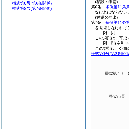
(移設の申請)
様式第8号
(第6条関係)
第6条
条例第11条
様式第9号
(第7条関係)
なければならない
(返還の届出)
第7条
条例第11条
を返還しなければ
附
則
この規則は、平成2
附
則
(令和4
この規則は、公布
様式第1号
(第2条関係