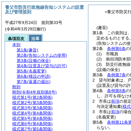
養父市防災行政無線告知システムの設置
及び管理規則
○養父市防災
平成27年9月24日 規則第33号
(趣旨)
(令和4年3月29日施行)
第1条
この規則は
定めるものとする
条項目次
沿革
(告知システムの使
本則
第2条
条例第6条
の
第1条
(趣旨)
(1)
市職員
第2条
(告知システムの使用)
(2)
南但消防本部
第3条
(設備の保全)
(3)
防災行政無線
第4条
(設置及び貸与の許可)
(設備の保全)
第5条
(名義変更)
第3条
条例第7条
の
第6条
(移設の申請)
2
貸与対象者は、
第7条
(返還の届出)
(設置及び貸与の許
附則
第4条
条例第8条
の
附則
(令和4年規則第8号)
し、許可を得なけ
様式第1号
(第2条関係)
2
市長は
前項
の規
様式第2号
(第3条関係)
与決定通知書
(
様式
様式第3号
(第3条関係)
3
市長は
前項
の場
様式第4号
(第4条関係)
(名義変更)
様式第5号
(第4条関係)
第5条
条例第11条
様式第6号
(第4条関係)
らない。
様式第7号
(第5条関係)