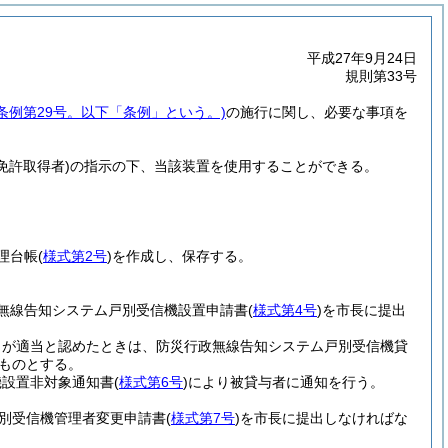
平成27年9月24日
規則第33号
市条例第29号。以下「条例」という。)
の施行に関し、必要な事項を
免許取得者)
の指示の下、当該装置を使用することができる。
理台帳
(
様式第2号
)
を作成し、保存する。
無線告知システム戸別受信機設置申請書
(
様式第4号
)
を市長に提出
とが適当と認めたときは、防災行政無線告知システム戸別受信機貸
ものとする。
機設置非対象通知書
(
様式第6号
)
により被貸与者に通知を行う。
別受信機管理者変更申請書
(
様式第7号
)
を市長に提出しなければな