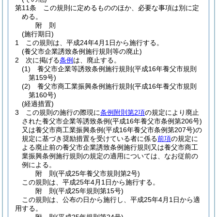
第11条
この規則に定めるもののほか、必要な事項は別に定
める。
附
則
(施行期日)
1
この規則は、平成24年4月1日から施行する。
(養父市企業誘致条例施行規則等の廃止)
2
次に掲げる
条例
は、廃止する。
(1)
養父市企業等誘致条例施行規則
(平成16年養父市規則
第159号)
(2)
養父市商工業振興条例施行規則
(平成16年養父市規則
第160号)
(経過措置)
3
この規則の施行の際現に
条例附則第2項
の規定により廃止
された養父市企業等誘致条例
(平成16年養父市条例第206号)
又は養父市商工業振興条例
(平成16年養父市条例第207号)
の
規定に基づき奨励措置を受けている者に係る
前項
の規定に
よる廃止前の養父市企業誘致条例施行規則又は養父市商工
業振興条例施行規則の規定の適用については、なお従前の
例による。
附
則
(平成25年
養父市規則第2号)
この規則は、平成25年4月1日から施行する。
附
則
(平成25年
規則第15号)
この規則は、公布の日から施行し、平成25年4月1日から適
用する。