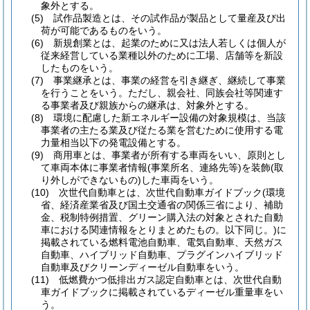
象外とする。
(5)
試作品製造とは、その試作品が製品として量産及び出
荷が可能であるものをいう。
(6)
新規創業とは、起業のために又は法人若しくは個人が
従来経営している業種以外のために工場、店舗等を新設
したものをいう。
(7)
事業継承とは、事業の経営を引き継ぎ、継続して事業
を行うことをいう。
ただし、親会社、同族会社等関連す
る事業者及び親族からの継承は、対象外とする。
(8)
環境に配慮した新エネルギー設備の対象規模は、当該
事業者の主たる業及び従たる業を営むために使用する電
力量相当以下の発電設備とする。
(9)
商用車とは、事業者が所有する車両をいい、原則とし
て車両本体に事業者情報
(事業所名、連絡先等)
を装飾
(取
り外しができないもの)
した車両をいう。
(10)
次世代自動車とは、次世代自動車ガイドブック
(環境
省、経済産業省及び国土交通省の関係三省により、補助
金、税制特例措置、グリーン購入法の対象とされた自動
車における関連情報をとりまとめたもの。以下同じ。)
に
掲載されている燃料電池自動車、電気自動車、天然ガス
自動車、ハイブリッド自動車、プラグインハイブリッド
自動車及びクリーンディーゼル自動車をいう。
(11)
低燃費かつ低排出ガス認定自動車とは、次世代自動
車ガイドブックに掲載されているディーゼル重量車をい
う。