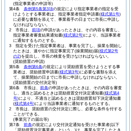
(指定事業者の申請等)
第4条
条例第5条第3項
の規定により指定事業者の指定を受
けようとする事業者は、指定事業者指定申請書
(
様式第1号
)
に必要な書類を添えて、事業着手の日までに市長に申請し
なければならない。
2
市長は、
前項
の申請があったときは、その内容を審査し、
指定事業者審査結果通知書
(
様式第2号
)
により、当該事業者
に通知するものとする。
3
指定を受けた指定事業者は、事業を完了し、操業を開始し
たときは、速やかに指定事業完了
(操業開始)
届
(
様式第2号
の2
)
を提出し、市長の検査を受けなければならない。
(奨励措置の申請)
第5条
条例第6条
の規定により奨励措置を受けようとする事
業者は、奨励措置申請書
(
様式第3号
)
に必要な書類を添え
て、操業開始の日までに市長に申請しなければならない。
(奨励措置の交付決定等)
第6条
市長は、
前条
の申請があったときは、その内容を審査
し、適当と認めるときは奨励措置交付決定通知書
(
様式第4
号
)
により、不適当と認めるときは奨励措置却下決定通知書
(
様式第4号
)
により当該事業者に通知するものとする。
2
市長は、奨励措置の交付決定に際し、必要な条件を付する
ことができる。
(事業完了の届出等)
第7条
前条
の規定により交付決定通知を受けた事業者
(以下
「奨励措置決定事業者」という。)
は、事業を完了したとき