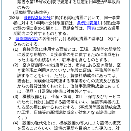
蔵省令第15号)
の別表で規定する法定耐用年数が5年以内
のもの
(奨励措置の基準等)
第3条
条例第3条各号
に掲げる奨励措置において、同一事業
者に対する1年間の交付限度額は、
条例別表第1
中奨励金等
の額の欄に定める額とし、奨励金等は、
同表
に定める適用
期間内に交付するものとする。
2
条例別表第1
の各部分における奨励措置の基準は、次によ
るものとする。
(1)
直接営業に使用する面積とは、工場、店舗等の新増設
に必要な用地で、直接事業の用に供するために造成を行
った土地の面積をいい、駐車場を含むものとする。
(2)
空き店舗等への出店等とは、市内にある空き店舗、空
き家等現に利用されていない施設に店舗、事務所等を開
設することをいう。
ただし、賃借料助成金にあっては、
親会社、同族会社等関連する事業者からの賃貸及び親族
からの賃貸は除くものとし、改修事業費助成金にあって
は、備品・什器類の整備は対象外とする。
(3)
機械設備とは、生産・製造、加工・保存及びサービス
のために施設に固定する設備等をいい、当該事業者の主
たる業の用に供するものとする。
(事業所等設置助成金及
び工場、店舗等の新増設助成金が対象となる設備は除
く。)
(4)
設備の近代化とは、機械設備の導入により設備の拡充
を図ることをいい、設備の更新を目的とした導入は、対