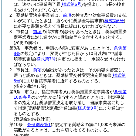
は、速やかに事業完了届
(
様式第5号
)
を提出し、市長の検査
を受けなければならない。
2
奨励措置決定事業者は、
前項
の検査及び対象事業費の支払
いが完了したときは、速やかに奨励金等請求書
(
様式第6号
)
に必要な書類を添えて市長に提出しなければならない。
3
市長は、
前項
の請求書の提出があったときは、奨励措置決
定事業者に対し速やかに奨励金等を交付するものとする。
(変更の届出)
第8条
事業者は、申請の内容に変更があったときは、
条例第
8条
の規定により、変更が生じた日から10日以内に申請事
項等変更届
(
様式第7号
)
を市長に提出し、承認を受けなけれ
ばならない。
2
市長は、
前項
の届出があったときは、その内容を審査し、
適当と認めるときは、奨励措置交付変更決定通知書
(
様式第
8号
)
により当該事業者に通知するものとする。
(指定の取消し等)
第9条
市長は、指定事業者又は奨励措置決定事業者が
条例第
10条各号
のいずれかに該当すると認めたときは、指定事業
者の指定又は奨励措置決定を取り消し、当該事業者に対し
て指定
(奨励措置決定)
取消通知書
(
様式第9号
)
により通知す
るものとする。
(奨励金の端数計算)
第10条
条例別表第1
に規定する奨励金の額に1,000円未満の
端数があるときは、これを切り捨てるものとする。
(その他)