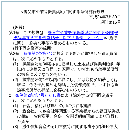
○養父市企業等振興奨励に関する条例施行規則
平成24年3月30日
規則第15号
(趣旨)
第1条
この規則は、
養父市企業等振興奨励に関する条例
(平
成24年養父市条例第16号。以下「条例」という。)
の施行
に関し、必要な事項を定めるものとする。
(投下固定資産の範囲)
第2条
条例第2条第7号
に規定する新たに取得した固定資産
は、次に定めるものとする。
(1)
操業開始前3年以内に取得した土地及び操業開始前1年
以内に建築又は取得した家屋で、いずれも当該事業所等
の操業に必要なものをいう。
(2)
操業開始前1年以内に取得し、又は取得契約若しくは
取得に係る予約契約を締結した償却資産で、いずれも当
該事業所等の操業に必要なものをいう。
2
条例第2条第7号ただし書
により除外する投下固定資産
は、次に定めるものとする。
(1)
宿舎、福利及び厚生の用に供する施設
(2)
親会社、同族会社等関連する事業者からの譲渡取得及
び相続、名称変更、合併・分割等組織再編により取得し
た資産
(3)
減価償却資産の耐用年数等に関する省令
(昭和40年大