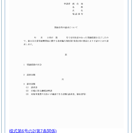
様式第6号の2
(第7条関係)