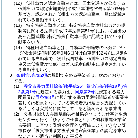
(12)
低排出ガス認定自動車とは、国土交通省が公表する
低排出ガス認定実施要領
(平成12年運輸省告示第103号)
に
基づき、認定された低排出ガス認定自動車一覧に記載さ
れている自動車をいう。
(13)
特定特殊自動車とは、特定特殊自動車排出ガスの規
制等に関する法律
(平成17年法律第51号)
において届出の
あった型式届出特定特殊自動車一覧に記載されている自
動車をいう。
(14)
特種用途自動車とは、自動車の用途等の区分につい
て
(依命通達
(昭和35年9月6日付け自車第452号)
)
に規定さ
れている自動車で、次世代自動車、低排出ガス認定自動
車又は低燃費かつ低排出ガス認定自動車に規定されてい
る自動車をいう。
3
条例第3条第2項
の規則で定める事業者は、次のとおりと
する。
(1)
養父市暴力団排除条例
(平成25年養父市条例第18号)
第
2条第1号
に規定する暴力団、
同条第2号
に規定する暴力
団員又は
同条第3号
に規定する暴力団密接関係者が事業主
若しくは役員となっている事業者又は運営を支配してい
る若しくは実質的に関与していると認められる事業者
(2)
公益財団法人兵庫県勤労福祉協会ひょうご仕事と生活
センターが行う「ひょうご仕事と生活の調和推進企業宣
言要綱」に基づく登録が合理的な理由によりできない等
市長が「養父市働き方改革推進宣言企業」の認定を求め
ないことが適当と判断した事業者