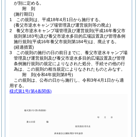
が別に定める。
附
則
(施行期日)
1
この規則は、平成18年4月1日から施行する。
(養父市逆水キャンプ場管理及び運営規則等の廃止)
2
養父市逆水キャンプ場管理及び運営規則
(平成16年養父市
規則第183号)
及び養父市逆水多目的広場設置及び管理条例
施行規則
(平成16年養父市規則第184号)
は、廃止する。
(経過措置)
3
この規則の施行の日の前日までに、養父市逆水キャンプ場
管理及び運営規則及び養父市逆水多目的広場設置及び管理
条例施行規則の規定によりなされた処分、手続その他の行
為は、この規則の相当規定によりなされたものとみなす。
附
則
(令和4年
規則第8号)
この規則は、公布の日から施行し、令和3年4月1日から適
用する。
様式第1号
(第4条関係)