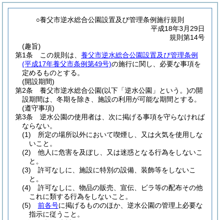
○養父市逆水総合公園設置及び管理条例施行規則
平成18年3月29日
規則第14号
(趣旨)
第1条
この規則は、
養父市逆水総合公園設置及び管理条例
(平成17年養父市条例第49号)
の施行に関し、必要な事項を
定めるものとする。
(開設期間)
第2条
養父市逆水総合公園
(以下「逆水公園」という。)
の開
設期間は、冬期を除き、施設の利用が可能な期間とする。
(遵守事項)
第3条
逆水公園の使用者は、次に掲げる事項を守らなければ
ならない。
(1)
所定の場所以外において喫煙し、又は火気を使用しな
いこと。
(2)
他人に危害を及ぼし、又は迷惑となる行為をしないこ
と。
(3)
許可なしに、施設に特別の設備、装飾等をしないこ
と。
(4)
許可なしに、物品の販売、宣伝、ビラ等の配布その他
これに類する行為をしないこと。
(5)
前各号
に掲げるもののほか、逆水公園の管理上必要な
指示に従うこと。