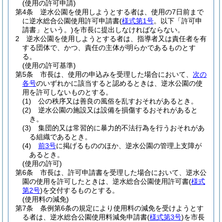
(使用の許可申請)
第4条
逆水公園を使用しようとする者は、使用の7日前まで
に逆水総合公園使用許可申請書
(
様式第1号
。以下「許可申
請書」という。)
を市長に提出しなければならない。
2
逆水公園を使用しようとする者は、指導者又は責任者を有
する団体で、かつ、責任の主体が明らかであるものとす
る。
(使用の許可基準)
第5条
市長は、使用の申込みを受理した場合において、
次の
各号
のいずれかに該当すると認めるときは、逆水公園の使
用を許可しないものとする。
(1)
公の秩序又は善良の風俗を乱すおそれがあるとき。
(2)
逆水公園の施設又は設備を損傷するおそれがあると
き。
(3)
集団的又は常習的に暴力的不法行為を行うおそれがあ
る組織であるとき。
(4)
前3号
に掲げるもののほか、逆水公園の管理上支障が
あるとき。
(使用の許可)
第6条
市長は、許可申請書を受理した場合において、逆水公
園の使用を許可したときは、逆水総合公園使用許可書
(
様式
第2号
)
を交付するものとする。
(使用料の減免)
第7条
条例第6条の規定により使用料の減免を受けようとす
る者は、逆水総合公園使用料減免申請書
(
様式第3号
)
を市長