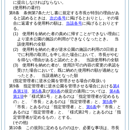
に提出しなければならない。
(使用料の還付)
第8条
条例第7条ただし書に規定する市長が特別の理由があ
ると認めるときは、
次の各号
に掲げるとおりとし、その場
合に返還する使用料の額は、
当該各号
に掲げるとおりとす
る。
(1)
使用料を納めた者の責めに帰すことができない理由に
より逆水公園の施設の利用ができなくなったとき。
当
該使用料の全額
(2)
使用料を納めた者が逆水公園の施設の利用の3日前ま
でに利用の取消しを申し出た場合において、市長がやむ
を得ない理由があると認めたとき。
当該使用料の全額
(3)
使用料を納めた者が、使用許可の内容の変更の承認を
受けた場合において、既に納めた使用料の額が過納とな
ったとき。
当該過納となった額
(指定管理者に逆水公園を管理させる場合の取扱い)
第9条
指定管理者に逆水公園を管理させる場合における
第4
条第1項
、
第5条
及び
第6条
の規定の適用については、
第4条
第1項
中「様式第1号」とあるのは「指定管理者が定めるも
の」と、「市長」とあるのは「指定管理者」と、
第5条
中
「市長」とあるのは「指定管理者」と、
第6条
中「市長」と
あるのは「指定管理者」と、「様式第2号」とあるのは「指
定管理者が定めるもの」とする。
(その他)
第10条
この規則に定めるもののほか、必要な事項は、市長