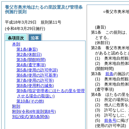
養父市奥米地ほたるの里設置及び管理条
例施行規則
○養父市奥米
平成18年3月29日 規則第11号
(趣旨)
(令和4年3月29日施行)
第1条
この規則は
とする。
条項目次
沿革
(休館日)
本則
第2条
養父市奥米
第1条
(趣旨)
があると認めると
第2条
(休館日)
(1)
奥米地自然観
第3条
(開館時間)
(2)
奥米地自然体
第4条
(遵守事項)
(開館時間)
第5条
(使用の許可申請)
第3条
前条
の施設
第6条
(使用の許可基準)
(1)
奥米地自然観
第7条
(使用の許可等)
(2)
奥米地自然体
第8条
(使用料の減免)
(遵守事項)
第9条
(指定管理者にほたるの里を管理
第4条
ほたるの里
させる場合の取扱い)
(1)
所定の場所以
第10条
(その他)
(2)
他人に危害を
附則
(3)
許可なしに、
附則
(令和4年規則第8号)
(4)
許可なしに、
別記様式
(第5条関係)
(5)
前各号
に掲げ
(使用の許可申請)