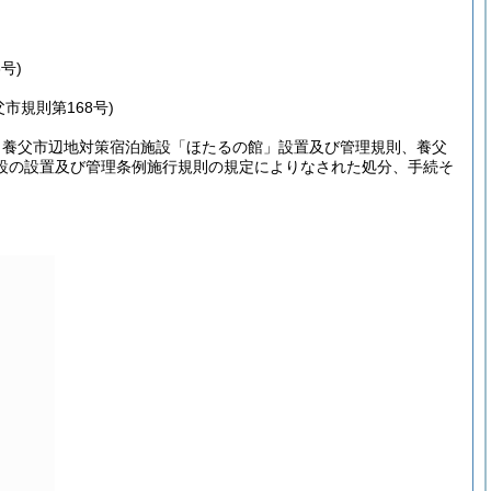
号)
父市規則第168号)
、養父市辺地対策宿泊施設「ほたるの館」設置及び管理規則、養父
設の設置及び管理条例施行規則の規定によりなされた処分、手続そ