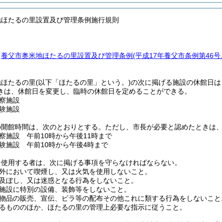
地ほたるの里設置及び管理条例施行規則
、
養父市奥米地ほたるの里設置及び管理条例
(平成17年養父市条例第46
地ほたるの里
(以下「ほたるの里」という。)
の次に掲げる施設の休館日は、
きは、休館日を変更し、臨時の休館日を定めることができる。
察施設
験施設
の開館時間は、次のとおりとする。
ただし、市長が必要と認めたときは
察施設 午前10時から午後11時まで
験施設 午前10時から午後4時まで
を使用する者は、次に掲げる事項を守らなければならない。
外において喫煙し、又は火気を使用しないこと。
及ぼし、又は迷惑となる行為をしないこと。
施設に特別の設備、装飾等をしないこと。
物品の販売、宣伝、ビラ等の配布その他これに類する行為をしないこと
るもののほか、ほたるの里の管理上必要な指示に従うこと。