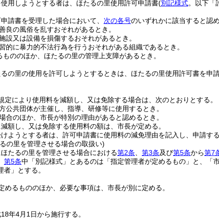
を使用しようとする者は、ほたるの里使用許可申請書
(
別記様式
。以下「
可申請書を受理した場合において、
次の各号
のいずれかに該当すると認
善良の風俗を乱すおそれがあるとき。
施設又は設備を損傷するおそれがあるとき。
習的に暴力的不法行為を行うおそれがある組織であるとき。
るもののほか、ほたるの里の管理上支障があるとき。
たるの里の使用を許可しようとするときは、ほたるの里使用許可書を申
規定により使用料を減額し、又は免除する場合は、次のとおりとする。
方公共団体が主催し、指導、研修等に使用するとき。
場合のほか、市長が特別の理由があると認めるとき。
に減額し、又は免除する使用料の額は、市長が定める。
受けようとする者は、許可申請書に使用料の減免理由を記入し、申請す
たるの里を管理させる場合の取扱い)
にほたるの里を管理させる場合における
第2条
、
第3条
及び
第5条
から
第7
、
第5条
中「別記様式」とあるのは「指定管理者が定めるもの」と、「
理者」とする。
定めるもののほか、必要な事項は、市長が別に定める。
18年4月1日から施行する。