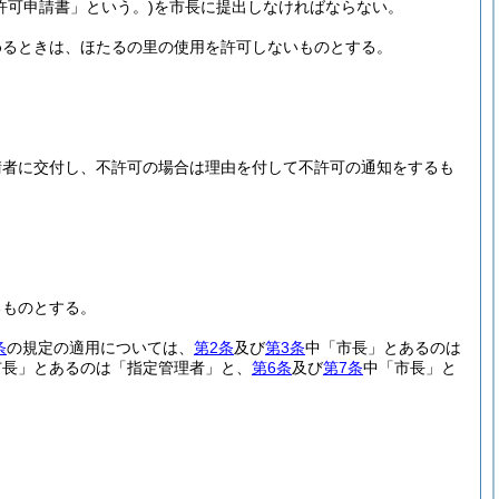
許可申請書」という。)
を市長に提出しなければならない。
めるときは、ほたるの里の使用を許可しないものとする。
請者に交付し、不許可の場合は理由を付して不許可の通知をするも
るものとする。
条
の規定の適用については、
第2条
及び
第3条
中「市長」とあるのは
市長」とあるのは「指定管理者」と、
第6条
及び
第7条
中「市長」と