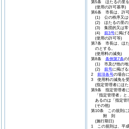
第5条
ほたるの里
(使用の許可基準)
第6条
市長は、許
(1)
公の秩序又は
(2)
ほたるの里の
(3)
集団的又は常
(4)
前3号
に掲げ
(使用の許可等)
第7条
市長は、ほ
のとする。
(使用料の減免)
第8条
条例第7条
の
(1)
市及び他の地
(2)
前号
に掲げる
2
前項各号
の場合
3
使用料の減免を
(指定管理者にほ
第9条
指定管理者
「指定管理者」と
あるのは「指定管
(その他)
第10条
この規則に
附
則
(施行期日)
1
この規則は、平成