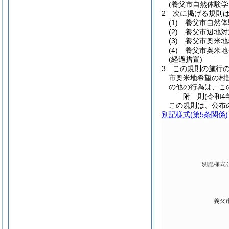
(養父市自然体験
2
次に掲げる規則
(1)
養父市自然体
(2)
養父市辺地対
(3)
養父市奥米地
(4)
養父市奥米地
(経過措置)
3
この規則の施行
市奥米地希望の村
の他の行為は、こ
附
則
(令和4
この規則は、公布
別記様式
(第5条関係)