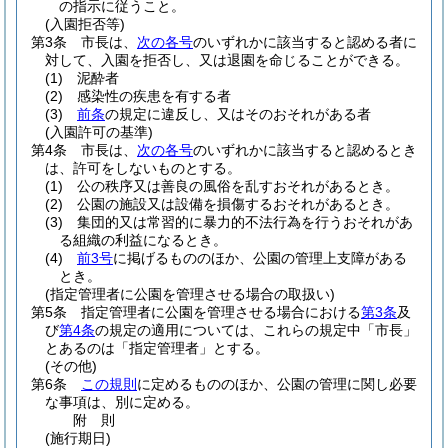
の指示に従うこと。
(入園拒否等)
第3条
市長は、
次の各号
のいずれかに該当すると認める者に
対して、入園を拒否し、又は退園を命じることができる。
(1)
泥酔者
(2)
感染性の疾患を有する者
(3)
前条
の規定に違反し、又はそのおそれがある者
(入園許可の基準)
第4条
市長は、
次の各号
のいずれかに該当すると認めるとき
は、許可をしないものとする。
(1)
公の秩序又は善良の風俗を乱すおそれがあるとき。
(2)
公園の施設又は設備を損傷するおそれがあるとき。
(3)
集団的又は常習的に暴力的不法行為を行うおそれがあ
る組織の利益になるとき。
(4)
前3号
に掲げるもののほか、公園の管理上支障がある
とき。
(指定管理者に公園を管理させる場合の取扱い)
第5条
指定管理者に公園を管理させる場合における
第3条
及
び
第4条
の規定の適用については、これらの規定中「市長」
とあるのは「指定管理者」とする。
(その他)
第6条
この規則
に定めるもののほか、公園の管理に関し必要
な事項は、別に定める。
附
則
(施行期日)