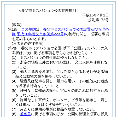
○養父市ミズバショウ公園管理規則
平成16年4月1日
規則第172号
(趣旨)
第1条
この規則
は、
養父市ミズバショウ公園設置及び管理条
例
(平成16年養父市条例第223号)
の施行に関し、必要な事項
を定めるものとする。
(入園者の遵守事項)
第2条
養父市ミズバショウ公園
(以下「公園」という。)
の入
園者は、次に掲げる事項を守らなければならない。
(1)
ミズバショウの自生地に侵入しないこと。
(2)
所定の場所以外において喫煙し、又は火気を使用しな
いこと。
(3)
他人に危害を及ぼし、又は迷惑となるおそれがある物
品又は動物の類を携帯しないこと。
(4)
騒音又は怒声を発し、暴力を用い、その他他人に迷惑
を及ぼす行為をしないこと。
(5)
許可なしに物品の販売、宣伝その他これに類する行為
をしないこと。
(6)
許可なしに宣伝文、ポスター、ビラ等を配布し、若し
くは掲示し、又はくぎ等を打たないこと。
(7)
みだりに供用の場所に物品を放置しないこと。
(8)
前各号
に掲げる事項のほか、公園の管理上必要な係員