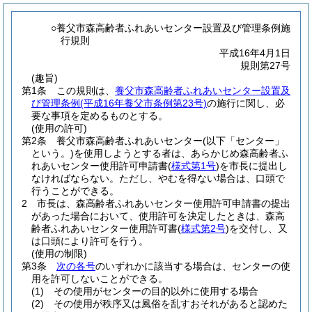
○養父市森高齢者ふれあいセンター設置及び管理条例施
行規則
平成16年4月1日
規則第27号
(趣旨)
第1条
この規則は、
養父市森高齢者ふれあいセンター設置及
び管理条例
(平成16年養父市条例第23号)
の施行に関し、必
要な事項を定めるものとする。
(使用の許可)
第2条
養父市森高齢者ふれあいセンター
(以下「センター」
という。)
を使用しようとする者は、あらかじめ森高齢者ふ
れあいセンター使用許可申請書
(
様式第1号
)
を市長に提出し
なければならない。
ただし、やむを得ない場合は、口頭で
行うことができる。
2
市長は、森高齢者ふれあいセンター使用許可申請書の提出
があった場合において、使用許可を決定したときは、森高
齢者ふれあいセンター使用許可書
(
様式第2号
)
を交付し、又
は口頭により許可を行う。
(使用の制限)
第3条
次の各号
のいずれかに該当する場合は、センターの使
用を許可しないことができる。
(1)
その使用がセンターの目的以外に使用する場合
(2)
その使用が秩序又は風俗を乱すおそれがあると認めた