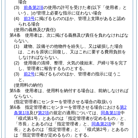
場合
(3)
前条第2項
の使用の許可を受けた者
(以下「使用者」と
いう。)
が管理上必要な指示に従わない場合
(4)
前3号
に掲げるもののほか、管理上支障があると認め
られる場合
(使用の義務及び責任)
第4条
使用者は、次に掲げる義務及び責任を負わなければな
らない。
(1)
建物、設備その他物件を紛失し、又は破損した場合
は、これを原状に回復し、又はこれに要する費用負担を
しなければならない。
(2)
使用後の清掃、整理、火気の後始末、戸締り等を完了
し、管理者に報告するものとする。
(3)
前2号
に掲げるもののほか、管理者の指示に従うこ
と。
(使用料の納付)
第5条
使用者は、使用料を納付する場合は、前納しなければ
ならない。
(指定管理者にセンターを管理させる場合の取扱い)
第6条
指定管理者にセンターを管理させる場合における
第2
条第1項
及び
第2項
の規定の適用については、
同条第1項
中
「様式第1号」とあるのは「指定管理者が定めるもの」と、
「市長」とあるのは「指定管理者」と、
同条第2項
中「市
長」とあるのは「指定管理者」と、「様式第2号」とあるの
は「指定管理者が定めるもの」とする。