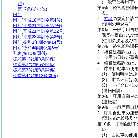
(一般車と専用車)
理)
第5条
経営総務課
第17条
(その他)
る。
附則
2
前項
の規定に該
附則
(平成18年訓令第4号)
(使用の申込み)
附則
(平成21年訓令第7号)
第6条
一般庁用自
附則
(平成21年訓令第22号)
課長へ提出しなけ
附則
(平成28年訓令第8号)
(使用の決定及び制
附則
(令和2年訓令第14号)
第7条
経営総務課
附則
(令和4年訓令第3号)
2
経営総務課長は
別表
(第10条関係)
3
使用の日時が重
様式第1号
(第3条関係)
4
経営総務課長は
様式第2号
(第6条関係)
5
庁用自動車の使
様式第3号
(第8条関係)
(1)
使用時間は原
様式第4号
(第12条関係)
(2)
市の休日は原
(3)
マイクロバス
(運転日誌)
第8条
庁用自動車
(運転者)
第9条
一般庁用自
2
庁用自動車の運
(運転者の義務及び
第10条
庁用自動車
い。
(1)
自動車の使用