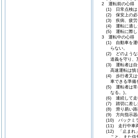
2 運転前の心得
(1) 日常点
(2) 保安上
(3) 疾病、
(4) 運転に
(5) 運転に
3 運転中の心得
(1) 自動車
らない。
(2) どのよ
道義を守り、
(3) 運転者
高速運転は慎
(4) 歩行者
車できる準備
(5) 運転者
なる。)。
(6) 連続し
(7) 踏切に
(8) 滑り易
(9) 方向指
(10) バック
(11) 走行
(12) 「止
こと。また信