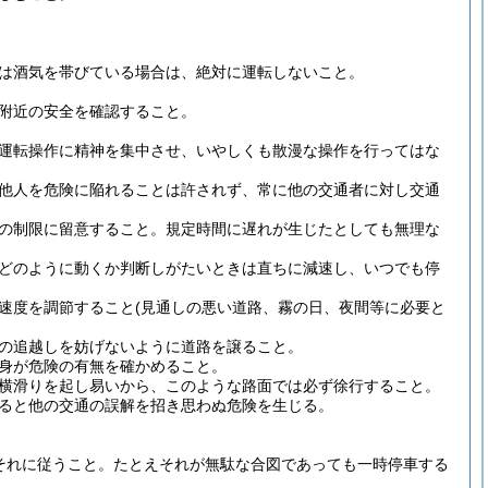
又は酒気を帯びている場合は、絶対に運転しないこと。
の附近の安全を確認すること。
の運転操作に精神を集中させ、いやしくも散漫な操作を行ってはな
た他人を危険に陥れることは許されず、常に他の交通者に対し交通
度の制限に留意すること。規定時間に遅れが生じたとしても無理な
がどのように動くか判断しがたいときは直ちに減速し、いつでも停
に速度を調節すること(見通しの悪い道路、霧の日、夜間等に必要と
両の追越しを妨げないように道路を譲ること。
自身が危険の有無を確かめること。
た横滑りを起し易いから、このような路面では必ず徐行すること。
すると他の交通の誤解を招き思わぬ危険を生じる。
もそれに従うこと。たとえそれが無駄な合図であっても一時停車する
。