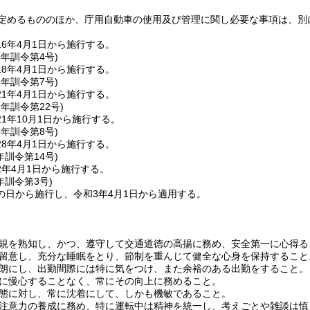
定めるもののほか、庁用自動車の使用及び管理に関し必要な事項は、別
6年4月1日から施行する。
8年
訓令第4号)
8年4月1日から施行する。
1年
訓令第7号)
1年4月1日から施行する。
1年
訓令第22号)
1年10月1日から施行する。
8年
訓令第8号)
8年4月1日から施行する。
年
訓令第14号)
2年4月1日から施行する。
年
訓令第3号)
の日から施行し、令和3年4月1日から適用する。
係法規を熟知し、かつ、遵守して交通道徳の高揚に務め、安全第一に心得る
康に留意し、充分な睡眠をとり、節制を重んじて健全な心身を保持すること
を明朗にし、出勤間際には特に気をつけ、また余裕のある出勤をすること。
技量に慢心することなく、常にその向上に務めること。
る事態に対し、常に沈着にして、しかも機敏であること。
心な注意力の養成に務め、特に運転中は精神を統一し、考えごとや雑談は