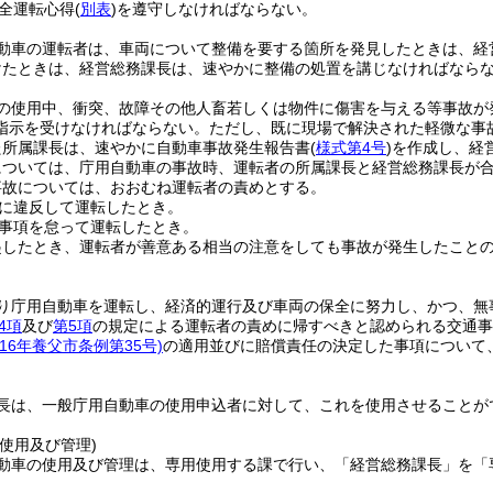
全運転心得
(
別表
)
を遵守しなければならない。
動車の運転者は、車両について整備を要する箇所を発見したときは、経
けたときは、経営総務課長は、速やかに整備の処置を講じなければなら
の使用中、衝突、故障その他人畜若しくは物件に傷害を与える等事故が
指示を受けなければならない。
ただし、既に現場で解決された軽微な事
た所属課長は、速やかに自動車事故発生報告書
(
様式第4号
)
を作成し、経
については、庁用自動車の事故時、運転者の所属課長と経営総務課長が
事故については、おおむね運転者の責めとする。
に違反して運転したとき。
事項を怠って運転したとき。
起したとき、運転者が善意ある相当の注意をしても事故が発生したこと
り庁用自動車を運転し、経済的運行及び車両の保全に努力し、かつ、無
4項
及び
第5項
の規定による運転者の責めに帰すべきと認められる交通事
成16年養父市条例第35号)
の適用並びに賠償責任の決定した事項について
長は、一般庁用自動車の使用申込者に対して、これを使用させることが
使用及び管理)
動車の使用及び管理は、専用使用する課で行い、「経営総務課長」を「