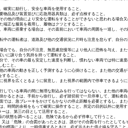
検は、確実に励行し、安全な車両を使用すること。
の必要物品及び装置並びに応急用器具類は、必ず点検すること。
疲労その他の理由により安全な運転をすることができないと思われる場合
適した端正な服装を着用し、履物はクツとすること。
際し、車両に搭乗する場合は、その直前において車両の周囲を一巡し、そ
を運転中の運転者は、道路及び他の交通状況に片時も注意を怠らず、自分
うな場合でも、自分の不注意、無思慮怠慢等により他人に恐怖を与え、ま
互いに譲り合う気持を持って運転すること。
は自分で、その車の最も安定した速度を判断し、慣れない車両では特に速
しむこと。
又は他の車両の動きを正しく予測するように心掛けること。また他の交通
をすること。
は常に視界を広くとるように留意し、また視界の範囲内で停車できるよう
て走行している車両の間に無理な割込みを行ってはならない。また他の車
差し掛かるときは、手前から徐行し、必ず踏切前で一旦停車して、運転者
い路面では、急ブレーキをかけてもかなりの停止距離を必要とするし、ま
示器は、時間的余裕をもって確実に操作すること。所定の目的以外に使用
ミラーは、第三の目として活用すること。
中車両の状態を調べることは、危険であるから必ず停車して行うこと。
まれ」又は「危険」の合図があったときは、誰がその合図を行ったとして
号や標識により、一時停車するときは、必ず示された停止線を守ること