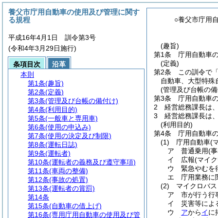
養父市庁用自動車の使用及び管理に関す
る規程
○養父市庁用
平成16年4月1日 訓令第3号
(趣旨)
(令和4年3月29日施行)
第1条
庁用自動車
(定義)
条項目次
沿革
第2条
この訓令で
本則
自動車、大型特殊
第1条
(趣旨)
(管理及び台帳の備
第2条
(定義)
第3条
庁用自動車
第3条
(管理及び台帳の備付け)
2
経営総務課長は
第4条
(利用目的)
3
経営総務課長は
第5条
(一般車と専用車)
(利用目的)
第6条
(使用の申込み)
第4条
庁用自動車
第7条
(使用の決定及び制限)
(1)
庁用自動車
(
第8条
(運転日誌)
ア
普通乗用
(
第9条
(運転者)
イ
広報
(マイ
第10条
(運転者の義務及び遵守事項)
ウ
緊急やむを
第11条
(車両の整備)
エ
庁用業務に
第12条
(事故の処置)
(2)
マイクロバス
第13条
(運転者の賞罰)
ア
市が行う行
第14条
イ
災害等によ
第15条
(自動車の借上げ)
ウ
ア
から
イ
に
第16条
(専用庁用自動車の使用及び管