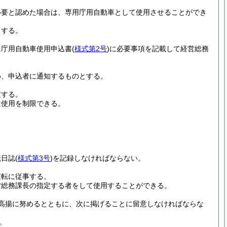
必要と認めた場合は、専用庁用自動車として使用させることができ
とする。
に庁用自動車使用申込書
(
様式第2号
)
に必要事項を記載して経営総務
め、申込者に通知するものとする。
定する。
は使用を制限できる。
転日誌
(
様式第3号
)
を記録しなければならない。
運転に従事する。
営総務課長の指定する者をして使用することができる。
高揚に努めるとともに、次に掲げることに留意しなければならな
。