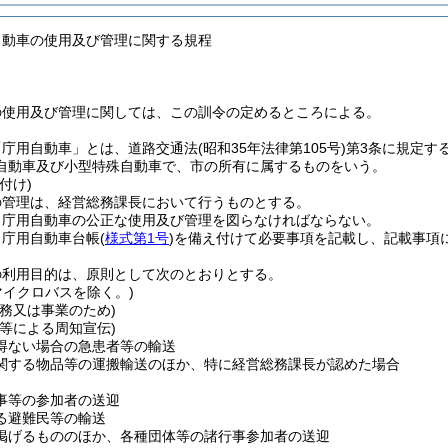
自動車の使用及び管理に関する規程
の使用及び管理に関しては、この訓令の定めるところによる。
「庁用自動車」とは、道路交通法
(昭和35年法律第105号)
第3条に規定す
自動車及び小型特殊自動車で、市の所有に属するものをいう。
付け)
の管理は、経営総務課長において行うものとする。
、庁用自動車の公正な使用及び管理を図らなければならない。
、庁用自動車台帳
(
様式第1号
)
を備え付けて必要事項を記載し、記載事項
の利用目的は、原則として次のとおりとする。
マイクロバスを除く。)
事務又は事業のため)
ク等による周知宣伝)
得ない場合の急患者等の輸送
関する物品等の運搬輸送のほか、特に経営総務課長が認めた場合
事等の参加者の送迎
る避難民等の輸送
掲げるもののほか、各種団体等の諸行事参加者の送迎