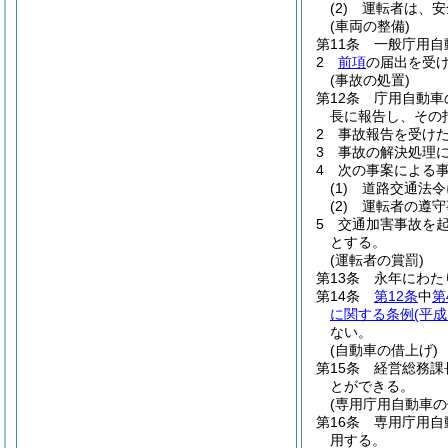
(2)
運転者は、安
(車両の整備)
第11条
一般庁用自
2
前項
の届出を受
(事故の処置)
第12条
庁用自動車
長に報告し、その
2
事故報告を受け
3
事故の解決処理
4
次の事案による
(1)
道路交通法令
(2)
運転者の遵守
5
交通加害事故を
とする。
(運転者の賞罰)
第13条
永年にわた
第14条
第12条
中
第
に関する条例
(平
ない。
(自動車の借上げ)
第15条
経営総務課
とができる。
(専用庁用自動車の
第16条
専用庁用自
用する。