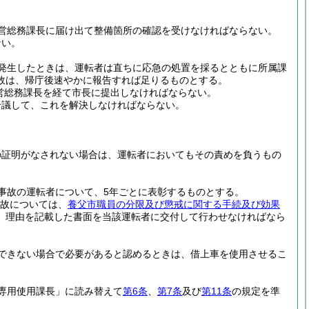
営総務課長に届け出て整備箇所の確認を受けなければならない。
ない。
発生したときは、運転者は直ちに応急の処置を採るとともに所属課
故は、帰庁後速やかに報告すれば足りるものとする。
営総務課長を経て市長に提出しなければならない。
合議して、これを解決しなければならない。
の証明がなされない場合は、運転者においてもその責めを負うもの
事故の運転者について、5年ごとに表彰するものとする。
故については、
養父市職員の分限及び懲戒に関する手続及び効果
、理由を記載した書面を当該運転者に交付して行わせなければなら
できない場合で必要があると認めるときは、借上車を使用させるこ
専用使用課長」に読み替えて
第6条
、
第7条
及び
第11条
の規定を準