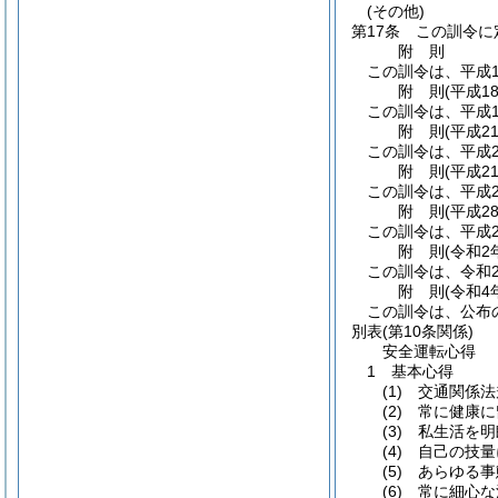
(その他)
第17条
この訓令に
附
則
この訓令は、平成1
附
則
(平成1
この訓令は、平成1
附
則
(平成2
この訓令は、平成2
附
則
(平成2
この訓令は、平成2
附
則
(平成2
この訓令は、平成2
附
則
(令和2
この訓令は、令和
附
則
(令和4
この訓令は、公布
別表
(第10条関係)
安全運転心得
1 基本心得
(1) 交通関
(2) 常に健
(3) 私生活
(4) 自己の
(5) あらゆ
(6) 常に細