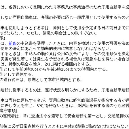
長は、各課において長期にわたり事務又は事業遂行のため庁用自動車を
当しない庁用自動車は、各課の必要に応じ一般庁用として使用するもの
動車を使用しようとする者は、原則として使用を予定する日の前日まで
ればならない。
ただし、緊急の場合はこの限りでない。
限)
長は、
前条
の申込書を受理したときは、内容を検討して使用の可否を決
、使用の決定にあたって効率的使用に留意しなければならない。
複するときは、申込みの順位又は公用の度合により、その使用順位を決
、災害が発生若しくは発生を予想される場合又は緊急やむを得ない場合
用は、特別の場合を除き、次に掲げる範囲内とする。
則として午前8時30分から午後5時15分までの時間内とする。
則として運休する。
の運行範囲は、原則として本市区域内とする。
の運転に従事するものは、運行状況を明らかにするため、庁用自動車運
動車は専任に運転する者が、専用自動車は経営総務課長が指名する者が
転に差し支えを生じ、やむを得ないときは、免許証を有する者のうち経
遵守事項)
の運転者は、常に交通法令を遵守して安全運転を第一とし、交通道徳の
前後に必ず日常点検を行うとともに車体の清掃に務めなければならない