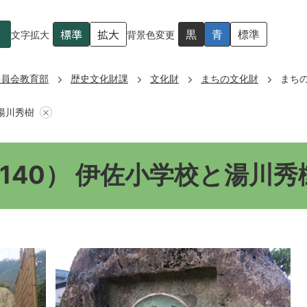
標準
拡大
黒
青
標準
文字拡大
背景色変更
委員会教育部
歴史文化財課
文化財
まちの文化財
まちの
湯川秀樹
140） 伊佐小学校と湯川秀