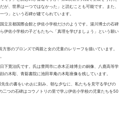
だが、世界は一つではなかった」と読むことも可能です。また、
一つ」という石碑が建てられています。
国立京都国際会館と伊佐小学校だけのようです。湯川博士の石碑
ら伊佐小学校の子どもたちへ「真理を学びましょう」という願い
長方形のブロンズで両親と女の児童のレリーフを描いています。
。
日下寛治氏です。氏は豊岡市に赤木正雄博士の銅像、八鹿高等学
顔の木彫、青谿書院に池田草庵の木彫座像を残しています。
川先生の書をいわおに刻み、朝な夕なに、私たちを見守る学びの
の二つの石碑はコウノトリの里で学ぶ伊佐小学校の児童たちを50