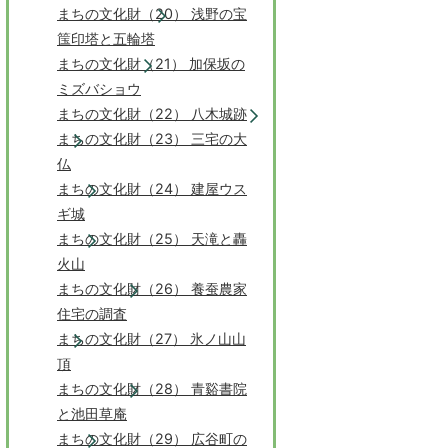
まちの文化財（20） 浅野の宝
筺印塔と五輪塔
まちの文化財（21） 加保坂の
ミズバショウ
まちの文化財（22） 八木城跡
まちの文化財（23） 三宅の大
仏
まちの文化財（24） 建屋ウス
ギ城
まちの文化財（25） 天滝と轟
火山
まちの文化財（26） 養蚕農家
住宅の調査
まちの文化財（27） 氷ノ山山
頂
まちの文化財（28） 青谿書院
と池田草庵
まちの文化財（29） 広谷町の