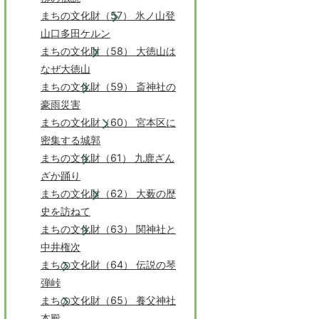
まちの文化財（57） 氷ノ山登
山口多田ケルン
まちの文化財（58） 大徳山は
なぜ大徳山
まちの文化財（59） 斎神社の
豪雨災害
まちの文化財（60） 宮本区に
密集する城郭
まちの文化財（61） 九鹿ざん
ざか踊り
まちの文化財（62） 大薮の歴
史を訪ねて
まちの文化財（63） 関神社と
中井権次
まちの文化財（64） 伝説の琴
弾峠
まちの文化財（65） 養父神社
本殿