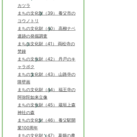
カツラ
まちの文化財（39） 養父市の
コウノトリ
まちの文化財（40） 高柳ナベ
遺跡の発掘調査
まちの文化財（41） 両松寺の
梵鐘
まちの文化財（42） 丹戸のキ
ャラボク
まちの文化財（43） 山路寺の
障壁画
まちの文化財（44） 福王寺の
阿弥陀如来立像
まちの文化財（45） 蔵垣上森
神社の森
まちの文化財（46） 養父駅開
業100周年
まちの文化財（47） 葛畑の農