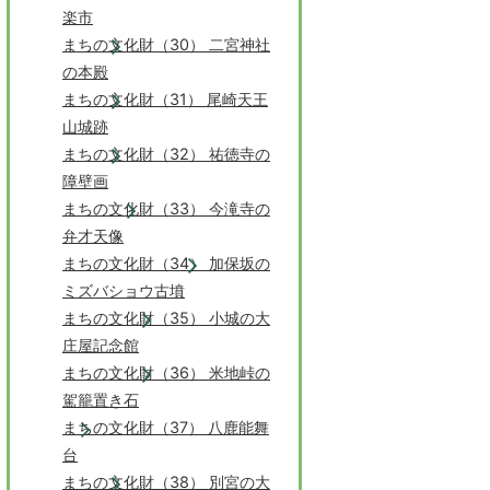
楽市
まちの文化財（30） 二宮神社
の本殿
まちの文化財（31） 尾崎天王
山城跡
まちの文化財（32） 祐徳寺の
障壁画
まちの文化財（33） 今滝寺の
弁才天像
まちの文化財（34） 加保坂の
ミズバショウ古墳
まちの文化財（35） 小城の大
庄屋記念館
まちの文化財（36） 米地峠の
駕籠置き石
まちの文化財（37） 八鹿能舞
台
まちの文化財（38） 別宮の大