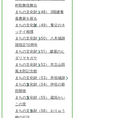
村歌舞伎舞台
まちの文化財（48） 3階建養
蚕農家を探る
まちの文化財（49） 養父のネ
ッテイ相撲
まちの文化財（50） 八木城跡
国指定10周年
まちの文化財（51） 建屋のヒ
ダリマキガヤ
まちの文化財（52） 市立山田
風太郎記念館
まちの文化財（53） 井垣城跡
まちの文化財（54） 伊佐の新
田開発
まちの文化財（55） 蔵垣かい
この里
まちの文化財（56） おりゅう
柳の伝説