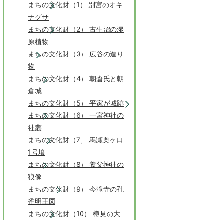
まちの文化財（1） 別宮のオキ
ナグサ
まちの文化財（2） 古生沼の湿
原植物
まちの文化財（3） 広谷の造り
物
まちの文化財（4） 朝倉氏と朝
倉城
まちの文化財（5） 平家が城跡
まちの文化財（6） 一宮神社の
社叢
まちの文化財（7） 馬瀬奥ヶ口
1号墳
まちの文化財（8） 養父神社の
狼像
まちの文化財（9） 今滝寺の孔
雀明王図
まちの文化財（10） 樽見の大