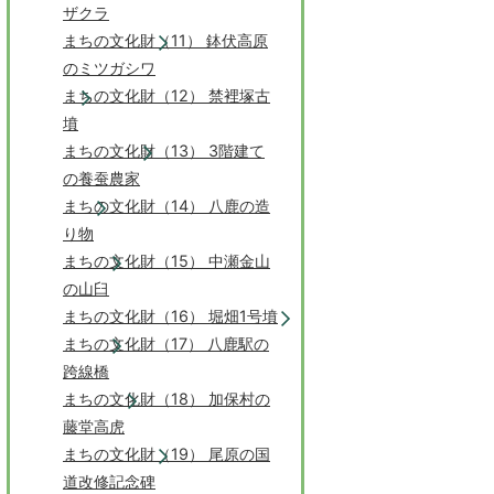
ザクラ
まちの文化財（11） 鉢伏高原
のミツガシワ
まちの文化財（12） 禁裡塚古
墳
まちの文化財（13） 3階建て
の養蚕農家
まちの文化財（14） 八鹿の造
り物
まちの文化財（15） 中瀬金山
の山臼
まちの文化財（16） 堀畑1号墳
まちの文化財（17） 八鹿駅の
跨線橋
まちの文化財（18） 加保村の
藤堂高虎
まちの文化財（19） 尾原の国
道改修記念碑