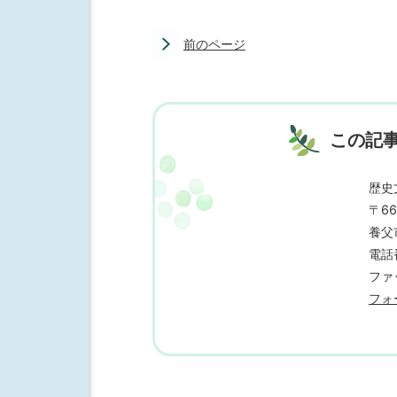
前のページ
この記
歴史
〒66
養父
電話番
ファッ
フォ