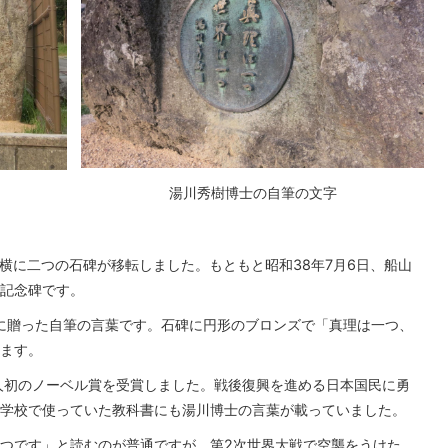
湯川秀樹博士の自筆の文字
横に二つの石碑が移転しました。もともと昭和38年7月6日、船山
記念碑です。
に贈った自筆の言葉です。石碑に円形のブロンズで「真理は一つ、
ます。
人初のノーベル賞を受賞しました。戦後復興を進める日本国民に勇
学校で使っていた教科書にも湯川博士の言葉が載っていました。
つです」と読むのが普通ですが、第2次世界大戦で空襲をうけた