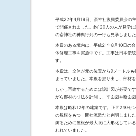
平成22年4月18日、斎神社復興委員会
で開催されました。約120人の人が見学
の斎神社の神輿行列の一行も見学しました
本殿のある境内は、平成21年8月10日
体修理工事を実施中です。工事は日本伝統
す。
本殿は、全体が元の位置から9メートルも
まっていました。本殿を掘り出し、部材を
しかし再建するためには設計図が必要です
がら部材の寸法を計測し、平面図や断面図
本殿は昭和12年の建築です。正面240セ
の規模をもつ一間社流造だと判明しました
飾るために屋根が最大限に大形化している
われていました。