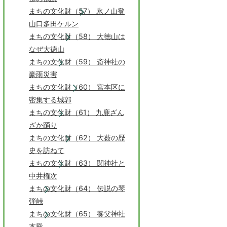
まちの文化財（57） 氷ノ山登
山口多田ケルン
まちの文化財（58） 大徳山は
なぜ大徳山
まちの文化財（59） 斎神社の
豪雨災害
まちの文化財（60） 宮本区に
密集する城郭
まちの文化財（61） 九鹿ざん
ざか踊り
まちの文化財（62） 大薮の歴
史を訪ねて
まちの文化財（63） 関神社と
中井権次
まちの文化財（64） 伝説の琴
弾峠
まちの文化財（65） 養父神社
本殿