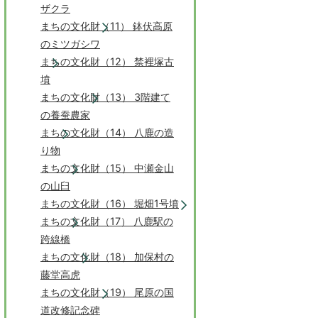
ザクラ
まちの文化財（11） 鉢伏高原
のミツガシワ
まちの文化財（12） 禁裡塚古
墳
まちの文化財（13） 3階建て
の養蚕農家
まちの文化財（14） 八鹿の造
り物
まちの文化財（15） 中瀬金山
の山臼
まちの文化財（16） 堀畑1号墳
まちの文化財（17） 八鹿駅の
跨線橋
まちの文化財（18） 加保村の
藤堂高虎
まちの文化財（19） 尾原の国
道改修記念碑