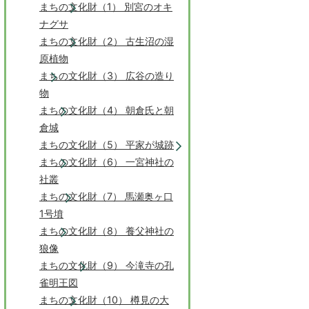
まちの文化財（1） 別宮のオキ
ナグサ
まちの文化財（2） 古生沼の湿
原植物
まちの文化財（3） 広谷の造り
物
まちの文化財（4） 朝倉氏と朝
倉城
まちの文化財（5） 平家が城跡
まちの文化財（6） 一宮神社の
社叢
まちの文化財（7） 馬瀬奥ヶ口
1号墳
まちの文化財（8） 養父神社の
狼像
まちの文化財（9） 今滝寺の孔
雀明王図
まちの文化財（10） 樽見の大