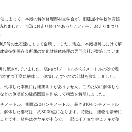
の主催によって、本殿の解体修理部材見学会が、旧建屋小学校体育館
に訪れました。当日はお走り祭りであったことから、お走りまつり
。
の台風9号の土石流によって全壊しました。現在、本殿復興にむけて解
建築技術保存会所属の文化財解体修理の専門会社が実施していま
押し流されていました。境内は1メートルから2メートルの砂で埋
1本ずつ丁寧に解体し、倒壊したすべての部材を救出しました。
。倒壊した本殿には建築図面がありません。このために解体しな
などの倒壊前の建築図面を作成して構造を解明しました。
ンチメートル、側面220センチメートル、高さ810センチメートル
。解体した部材は、約3000点になります。特徴は、建物を豪華に
ことです。材料はケヤキが中心で、一部にイチョウやヒノキが使