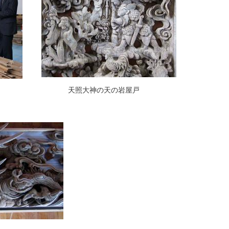
天照大神の天の岩屋戸