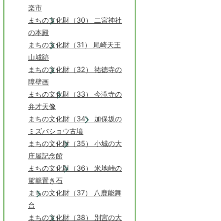
楽市
まちの文化財（30） 二宮神社
の本殿
まちの文化財（31） 尾崎天王
山城跡
まちの文化財（32） 祐徳寺の
障壁画
まちの文化財（33） 今滝寺の
弁才天像
まちの文化財（34） 加保坂の
ミズバショウ古墳
まちの文化財（35） 小城の大
庄屋記念館
まちの文化財（36） 米地峠の
駕籠置き石
まちの文化財（37） 八鹿能舞
台
まちの文化財（38） 別宮の大