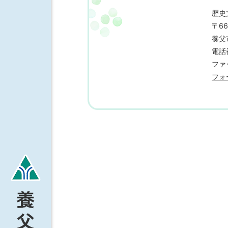
歴史
〒66
養父
電話番
ファッ
フォ