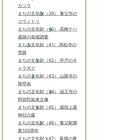
カツラ
まちの文化財（39） 養父市の
コウノトリ
まちの文化財（40） 高柳ナベ
遺跡の発掘調査
まちの文化財（41） 両松寺の
梵鐘
まちの文化財（42） 丹戸のキ
ャラボク
まちの文化財（43） 山路寺の
障壁画
まちの文化財（44） 福王寺の
阿弥陀如来立像
まちの文化財（45） 蔵垣上森
神社の森
まちの文化財（46） 養父駅開
業100周年
まちの文化財（47） 葛畑の農