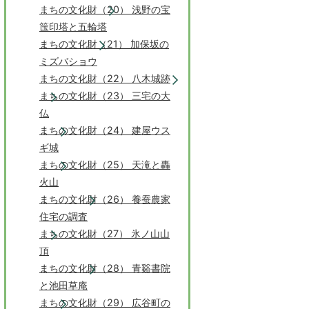
まちの文化財（20） 浅野の宝
筺印塔と五輪塔
まちの文化財（21） 加保坂の
ミズバショウ
まちの文化財（22） 八木城跡
まちの文化財（23） 三宅の大
仏
まちの文化財（24） 建屋ウス
ギ城
まちの文化財（25） 天滝と轟
火山
まちの文化財（26） 養蚕農家
住宅の調査
まちの文化財（27） 氷ノ山山
頂
まちの文化財（28） 青谿書院
と池田草庵
まちの文化財（29） 広谷町の