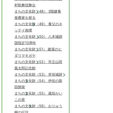
村歌舞伎舞台
まちの文化財（48） 3階建養
蚕農家を探る
まちの文化財（49） 養父のネ
ッテイ相撲
まちの文化財（50） 八木城跡
国指定10周年
まちの文化財（51） 建屋のヒ
ダリマキガヤ
まちの文化財（52） 市立山田
風太郎記念館
まちの文化財（53） 井垣城跡
まちの文化財（54） 伊佐の新
田開発
まちの文化財（55） 蔵垣かい
この里
まちの文化財（56） おりゅう
柳の伝説