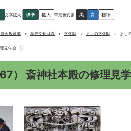
標準
拡大
黒
青
標準
文字拡大
背景色変更
委員会教育部
歴史文化財課
文化財
まちの文化財
まち
修理見学会
67） 斎神社本殿の修理見