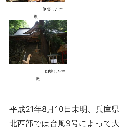
倒壊した本
殿
倒壊した拝
殿
平成21年8月10日未明、兵庫県
北西部では台風9号によって大