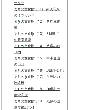
ザクラ
まちの文化財（11） 鉢伏高原
のミツガシワ
まちの文化財（12） 禁裡塚古
墳
まちの文化財（13） 3階建て
の養蚕農家
まちの文化財（14） 八鹿の造
り物
まちの文化財（15） 中瀬金山
の山臼
まちの文化財（16） 堀畑1号墳
まちの文化財（17） 八鹿駅の
跨線橋
まちの文化財（18） 加保村の
藤堂高虎
まちの文化財（19） 尾原の国
道改修記念碑