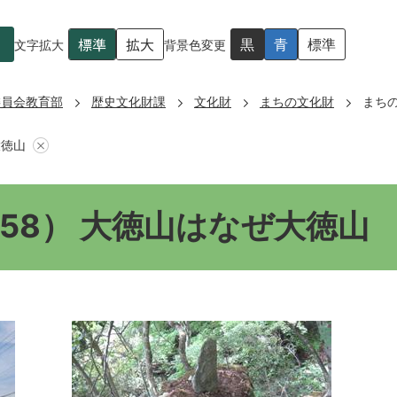
標準
拡大
黒
青
標準
文字拡大
背景色変更
委員会教育部
歴史文化財課
文化財
まちの文化財
まちの
大徳山
58） 大徳山はなぜ大徳山