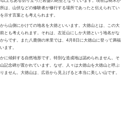
ル以上もある切り立った岩盤の絶壁となっています。現在は樹木が
所は、山伏などの修験者が修行する場所であったと伝えられてい
を示す言葉とも考えられます。
から山側にかけての地名を大徳といいます。大徳山とは、この大
前とも考えられます。それは、左近山にしか大徳という地名がな
からです。また八鹿側の米里では、4月8日に大徳山に登って満福
います。
かに傾斜する自然地形です。特別な造成地は認められません。そ
山記念碑が置かれています。なぜ、人々は大徳山を大徳山と呼ぶ
りません。大徳山は、広谷から見上げると本当に美しい山です。