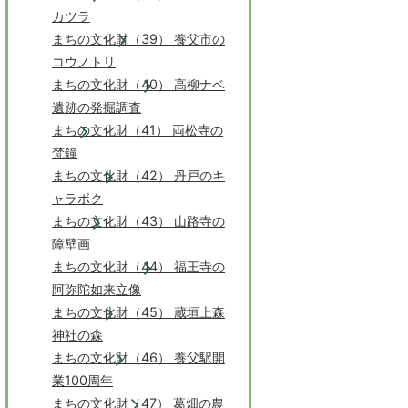
カツラ
まちの文化財（39） 養父市の
コウノトリ
まちの文化財（40） 高柳ナベ
遺跡の発掘調査
まちの文化財（41） 両松寺の
梵鐘
まちの文化財（42） 丹戸のキ
ャラボク
まちの文化財（43） 山路寺の
障壁画
まちの文化財（44） 福王寺の
阿弥陀如来立像
まちの文化財（45） 蔵垣上森
神社の森
まちの文化財（46） 養父駅開
業100周年
まちの文化財（47） 葛畑の農