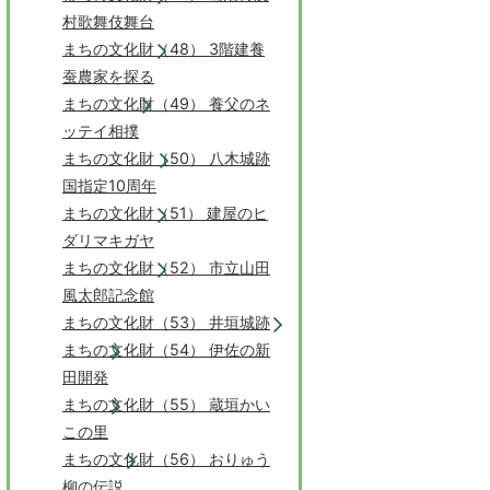
村歌舞伎舞台
まちの文化財（48） 3階建養
蚕農家を探る
まちの文化財（49） 養父のネ
ッテイ相撲
まちの文化財（50） 八木城跡
国指定10周年
まちの文化財（51） 建屋のヒ
ダリマキガヤ
まちの文化財（52） 市立山田
風太郎記念館
まちの文化財（53） 井垣城跡
まちの文化財（54） 伊佐の新
田開発
まちの文化財（55） 蔵垣かい
この里
まちの文化財（56） おりゅう
柳の伝説