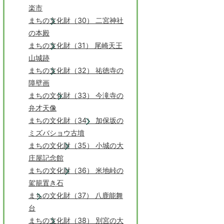
楽市
まちの文化財（30） 二宮神社
の本殿
まちの文化財（31） 尾崎天王
山城跡
まちの文化財（32） 祐徳寺の
障壁画
まちの文化財（33） 今滝寺の
弁才天像
まちの文化財（34） 加保坂の
ミズバショウ古墳
まちの文化財（35） 小城の大
庄屋記念館
まちの文化財（36） 米地峠の
駕籠置き石
まちの文化財（37） 八鹿能舞
台
まちの文化財（38） 別宮の大