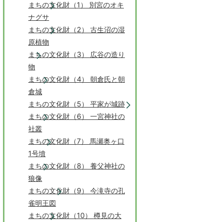
まちの文化財（1） 別宮のオキ
ナグサ
まちの文化財（2） 古生沼の湿
原植物
まちの文化財（3） 広谷の造り
物
まちの文化財（4） 朝倉氏と朝
倉城
まちの文化財（5） 平家が城跡
まちの文化財（6） 一宮神社の
社叢
まちの文化財（7） 馬瀬奥ヶ口
1号墳
まちの文化財（8） 養父神社の
狼像
まちの文化財（9） 今滝寺の孔
雀明王図
まちの文化財（10） 樽見の大