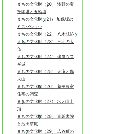
まちの文化財（20） 浅野の宝
筺印塔と五輪塔
まちの文化財（21） 加保坂の
ミズバショウ
まちの文化財（22） 八木城跡
まちの文化財（23） 三宅の大
仏
まちの文化財（24） 建屋ウス
ギ城
まちの文化財（25） 天滝と轟
火山
まちの文化財（26） 養蚕農家
住宅の調査
まちの文化財（27） 氷ノ山山
頂
まちの文化財（28） 青谿書院
と池田草庵
まちの文化財（29） 広谷町の