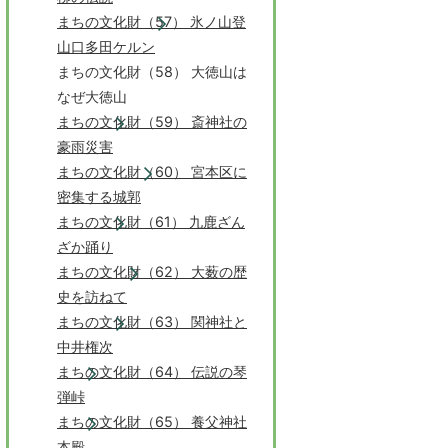
まちの文化財（57） 氷ノ山登
山口多田ケルン
まちの文化財（58） 大徳山は
なぜ大徳山
まちの文化財（59） 斎神社の
豪雨災害
まちの文化財（60） 宮本区に
密集する城郭
まちの文化財（61） 九鹿ざん
ざか踊り
まちの文化財（62） 大薮の歴
史を訪ねて
まちの文化財（63） 関神社と
中井権次
まちの文化財（64） 伝説の琴
弾峠
まちの文化財（65） 養父神社
本殿