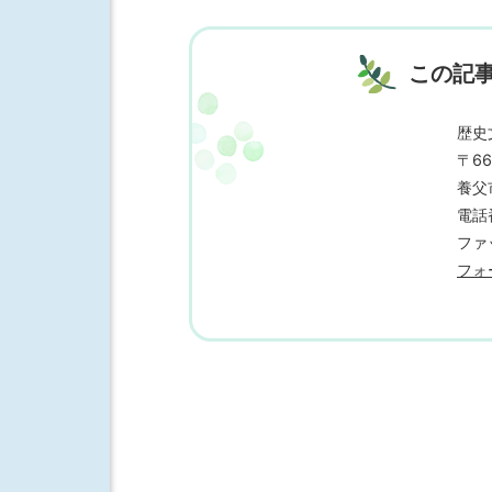
この記
歴史
〒66
養父
電話番
ファッ
フォ