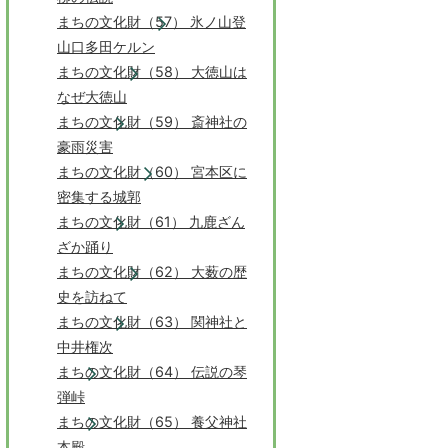
まちの文化財（57） 氷ノ山登
山口多田ケルン
まちの文化財（58） 大徳山は
なぜ大徳山
まちの文化財（59） 斎神社の
豪雨災害
まちの文化財（60） 宮本区に
密集する城郭
まちの文化財（61） 九鹿ざん
ざか踊り
まちの文化財（62） 大薮の歴
史を訪ねて
まちの文化財（63） 関神社と
中井権次
まちの文化財（64） 伝説の琴
弾峠
まちの文化財（65） 養父神社
本殿