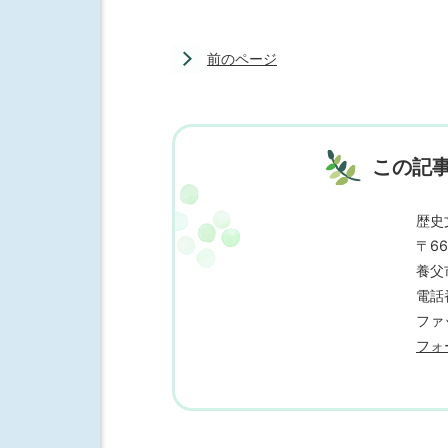
前のページ
この記
歴史
〒66
養父
電話番
ファッ
フォ