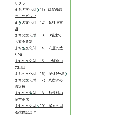
ザクラ
まちの文化財（11） 鉢伏高原
のミツガシワ
まちの文化財（12） 禁裡塚古
墳
まちの文化財（13） 3階建て
の養蚕農家
まちの文化財（14） 八鹿の造
り物
まちの文化財（15） 中瀬金山
の山臼
まちの文化財（16） 堀畑1号墳
まちの文化財（17） 八鹿駅の
跨線橋
まちの文化財（18） 加保村の
藤堂高虎
まちの文化財（19） 尾原の国
道改修記念碑