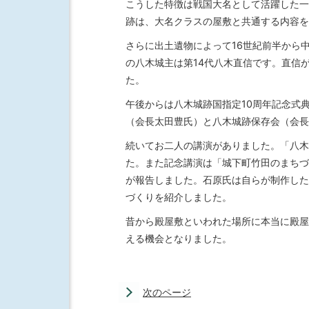
こうした特徴は戦国大名として活躍した一
跡は、大名クラスの屋敷と共通する内容を
さらに出土遺物によって16世紀前半から
の八木城主は第14代八木直信です。直信
た。
午後からは八木城跡国指定10周年記念式
（会長太田豊氏）と八木城跡保存会（会長
続いてお二人の講演がありました。「八木
た。また記念講演は「城下町竹田のまちづ
が報告しました。石原氏は自らが制作した
づくりを紹介しました。
昔から殿屋敷といわれた場所に本当に殿屋
える機会となりました。
次のページ