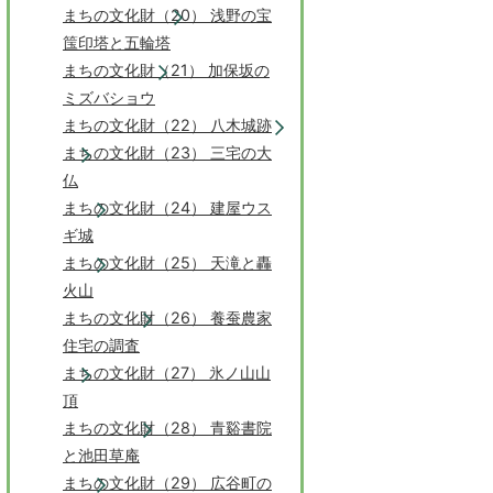
まちの文化財（20） 浅野の宝
筺印塔と五輪塔
まちの文化財（21） 加保坂の
ミズバショウ
まちの文化財（22） 八木城跡
まちの文化財（23） 三宅の大
仏
まちの文化財（24） 建屋ウス
ギ城
まちの文化財（25） 天滝と轟
火山
まちの文化財（26） 養蚕農家
住宅の調査
まちの文化財（27） 氷ノ山山
頂
まちの文化財（28） 青谿書院
と池田草庵
まちの文化財（29） 広谷町の