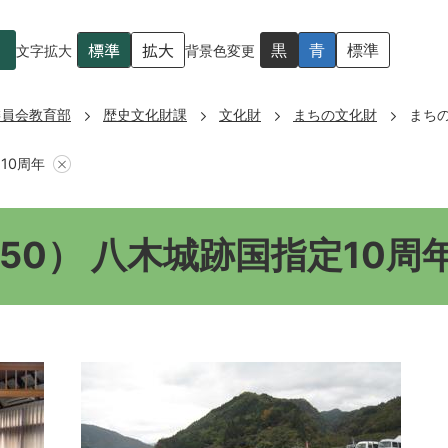
標準
拡大
黒
青
標準
文字拡大
背景色変更
委員会教育部
歴史文化財課
文化財
まちの文化財
まちの
10周年
50） 八木城跡国指定10周