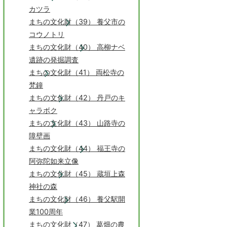
カツラ
まちの文化財（39） 養父市の
コウノトリ
まちの文化財（40） 高柳ナベ
遺跡の発掘調査
まちの文化財（41） 両松寺の
梵鐘
まちの文化財（42） 丹戸のキ
ャラボク
まちの文化財（43） 山路寺の
障壁画
まちの文化財（44） 福王寺の
阿弥陀如来立像
まちの文化財（45） 蔵垣上森
神社の森
まちの文化財（46） 養父駅開
業100周年
まちの文化財（47） 葛畑の農