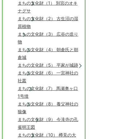
まちの文化財（1） 別宮のオキ
ナグサ
まちの文化財（2） 古生沼の湿
原植物
まちの文化財（3） 広谷の造り
物
まちの文化財（4） 朝倉氏と朝
倉城
まちの文化財（5） 平家が城跡
まちの文化財（6） 一宮神社の
社叢
まちの文化財（7） 馬瀬奥ヶ口
1号墳
まちの文化財（8） 養父神社の
狼像
まちの文化財（9） 今滝寺の孔
雀明王図
まちの文化財（10） 樽見の大