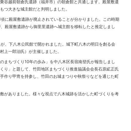
乗谷越前朝倉氏遺跡（福井市）の朝倉館と共通します。殿屋敷遺
もつ大きな城主館だと判明しました。
中頃に殿屋敷遺跡が廃止されていることが分かりました。この時期
が、殿屋敷遺跡から御里里遺跡へ城主館を移転したと推定しまし
典が、下八木公民館で開かれました。城下町八木の明日を創る会
村上一郎治氏）が主催しました。
のまちづくり10年の歩み」を中八木区長宿南登氏が報告しまし
くり」と題して、竹田地区まちづくり推進協議会会長石原絋正氏
手作り甲冑を持参し、竹田のお城まつりや秋祭りなどを通じた町
敷がありました。様々な視点で八木城跡を活かした町づくりを考