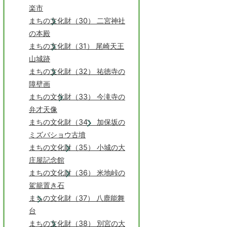
楽市
まちの文化財（30） 二宮神社
の本殿
まちの文化財（31） 尾崎天王
山城跡
まちの文化財（32） 祐徳寺の
障壁画
まちの文化財（33） 今滝寺の
弁才天像
まちの文化財（34） 加保坂の
ミズバショウ古墳
まちの文化財（35） 小城の大
庄屋記念館
まちの文化財（36） 米地峠の
駕籠置き石
まちの文化財（37） 八鹿能舞
台
まちの文化財（38） 別宮の大