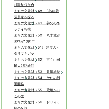
村歌舞伎舞台
まちの文化財（48） 3階建養
蚕農家を探る
まちの文化財（49） 養父のネ
ッテイ相撲
まちの文化財（50） 八木城跡
国指定10周年
まちの文化財（51） 建屋のヒ
ダリマキガヤ
まちの文化財（52） 市立山田
風太郎記念館
まちの文化財（53） 井垣城跡
まちの文化財（54） 伊佐の新
田開発
まちの文化財（55） 蔵垣かい
この里
まちの文化財（56） おりゅう
柳の伝説