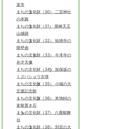
楽市
まちの文化財（30） 二宮神社
の本殿
まちの文化財（31） 尾崎天王
山城跡
まちの文化財（32） 祐徳寺の
障壁画
まちの文化財（33） 今滝寺の
弁才天像
まちの文化財（34） 加保坂の
ミズバショウ古墳
まちの文化財（35） 小城の大
庄屋記念館
まちの文化財（36） 米地峠の
駕籠置き石
まちの文化財（37） 八鹿能舞
台
まちの文化財（38） 別宮の大