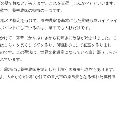
面の壁で柱などがみえます。これを真壁（しんかべ）といいます。
壁で、養蚕農家の特徴の一つです。
成地区の指定をうけて、養蚕農家を基本にした景観形成ガイドライ
ポイントにしているのは、県下でも大杉だけです。
かけて、茅葺（かやぶ）きから瓦葺きに改修が始まりました。こ
はしら）を長くして壁を作り、3階建てにして蚕室を作りまし
のです。この手法は、世界文化遺産になっている白川郷（しらか
れています。
。藏垣には養蚕農家を復元した上垣守国養蚕記念館もあります。
は、大正から昭和にかけての養父市の原風景となる優れた農村風