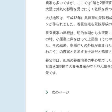
農家も多いですが、ここでは1階と2階正
大壁は外気の影響を受けにくく乾燥を保つ
大杉地区は、平成13年に兵庫県の景観形
ンが作られました。養蚕住宅を景観形成の
養蚕農家の屋根は、明治末期から大正期に
の時、小屋裏に床をはって上屋柱（うわや
た。その結果、多層作りの外観が生まれた
わごう）の農家と共通する手法だと指摘さ
養父市は、但馬の養蚕地帯の中心地でした
瓦葺き3階建ての養蚕農家が立ち並ぶ風景
景です。
次のページ