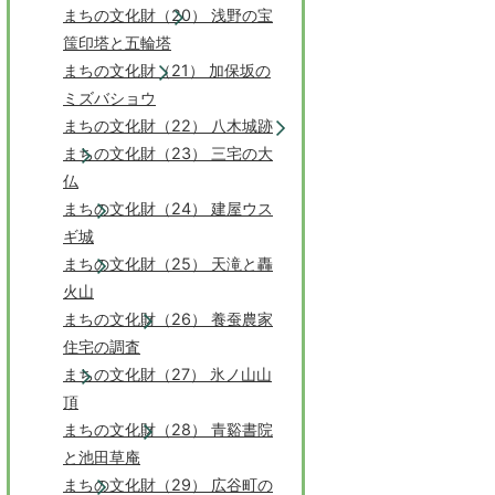
まちの文化財（20） 浅野の宝
筺印塔と五輪塔
まちの文化財（21） 加保坂の
ミズバショウ
まちの文化財（22） 八木城跡
まちの文化財（23） 三宅の大
仏
まちの文化財（24） 建屋ウス
ギ城
まちの文化財（25） 天滝と轟
火山
まちの文化財（26） 養蚕農家
住宅の調査
まちの文化財（27） 氷ノ山山
頂
まちの文化財（28） 青谿書院
と池田草庵
まちの文化財（29） 広谷町の