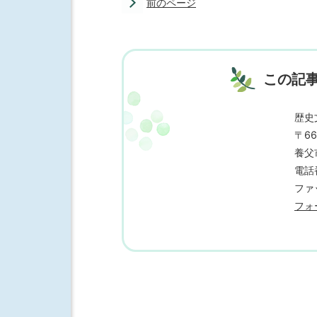
前のページ
この記
歴史
〒66
養父
電話番
ファッ
フォ