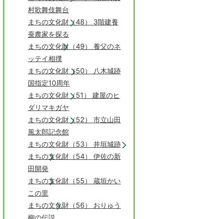
村歌舞伎舞台
まちの文化財（48） 3階建養
蚕農家を探る
まちの文化財（49） 養父のネ
ッテイ相撲
まちの文化財（50） 八木城跡
国指定10周年
まちの文化財（51） 建屋のヒ
ダリマキガヤ
まちの文化財（52） 市立山田
風太郎記念館
まちの文化財（53） 井垣城跡
まちの文化財（54） 伊佐の新
田開発
まちの文化財（55） 蔵垣かい
この里
まちの文化財（56） おりゅう
柳の伝説