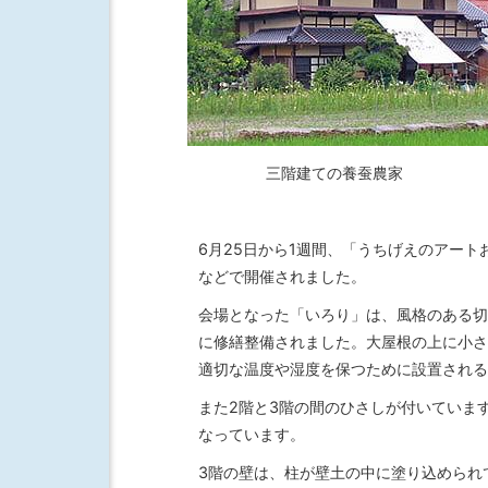
三階建ての養蚕農家
6月25日から1週間、「うちげえのアー
などで開催されました。
会場となった「いろり」は、風格のある切
に修繕整備されました。大屋根の上に小さ
適切な温度や湿度を保つために設置される
また2階と3階の間のひさしが付いていま
なっています。
3階の壁は、柱が壁土の中に塗り込められ