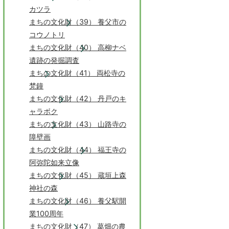
カツラ
まちの文化財（39） 養父市の
コウノトリ
まちの文化財（40） 高柳ナベ
遺跡の発掘調査
まちの文化財（41） 両松寺の
梵鐘
まちの文化財（42） 丹戸のキ
ャラボク
まちの文化財（43） 山路寺の
障壁画
まちの文化財（44） 福王寺の
阿弥陀如来立像
まちの文化財（45） 蔵垣上森
神社の森
まちの文化財（46） 養父駅開
業100周年
まちの文化財（47） 葛畑の農