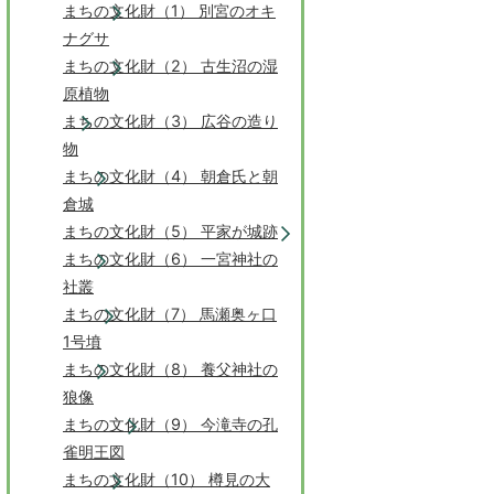
まちの文化財（1） 別宮のオキ
ナグサ
まちの文化財（2） 古生沼の湿
原植物
まちの文化財（3） 広谷の造り
物
まちの文化財（4） 朝倉氏と朝
倉城
まちの文化財（5） 平家が城跡
まちの文化財（6） 一宮神社の
社叢
まちの文化財（7） 馬瀬奥ヶ口
1号墳
まちの文化財（8） 養父神社の
狼像
まちの文化財（9） 今滝寺の孔
雀明王図
まちの文化財（10） 樽見の大