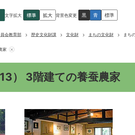
標準
拡大
黒
青
標準
文字拡大
背景色変更
委員会教育部
歴史文化財課
文化財
まちの文化財
まちの
農家
13） 3階建ての養蚕農家