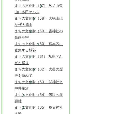
まちの文化財（57） 氷ノ山登
山口多田ケルン
まちの文化財（58） 大徳山は
なぜ大徳山
まちの文化財（59） 斎神社の
豪雨災害
まちの文化財（60） 宮本区に
密集する城郭
まちの文化財（61） 九鹿ざん
ざか踊り
まちの文化財（62） 大薮の歴
史を訪ねて
まちの文化財（63） 関神社と
中井権次
まちの文化財（64） 伝説の琴
弾峠
まちの文化財（65） 養父神社
本殿