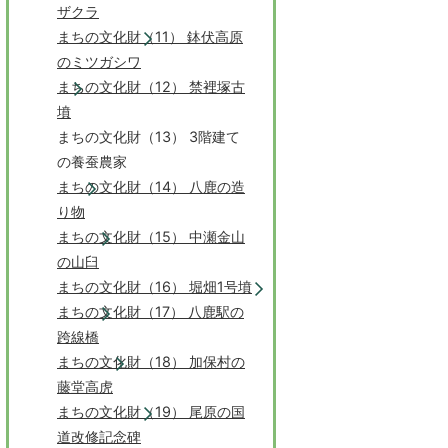
ザクラ
まちの文化財（11） 鉢伏高原
のミツガシワ
まちの文化財（12） 禁裡塚古
墳
まちの文化財（13） 3階建て
の養蚕農家
まちの文化財（14） 八鹿の造
り物
まちの文化財（15） 中瀬金山
の山臼
まちの文化財（16） 堀畑1号墳
まちの文化財（17） 八鹿駅の
跨線橋
まちの文化財（18） 加保村の
藤堂高虎
まちの文化財（19） 尾原の国
道改修記念碑