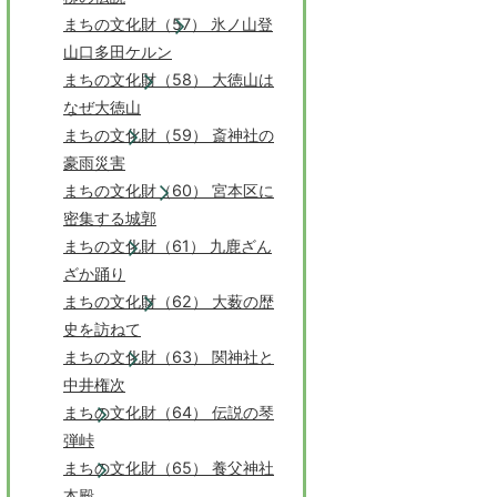
まちの文化財（57） 氷ノ山登
山口多田ケルン
まちの文化財（58） 大徳山は
なぜ大徳山
まちの文化財（59） 斎神社の
豪雨災害
まちの文化財（60） 宮本区に
密集する城郭
まちの文化財（61） 九鹿ざん
ざか踊り
まちの文化財（62） 大薮の歴
史を訪ねて
まちの文化財（63） 関神社と
中井権次
まちの文化財（64） 伝説の琴
弾峠
まちの文化財（65） 養父神社
本殿