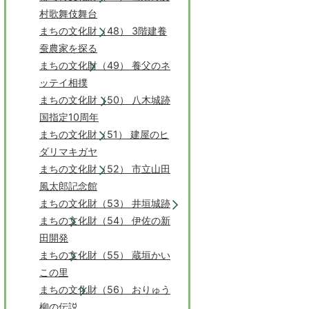
村歌舞伎舞台
まちの文化財（48） 3階建養
蚕農家を探る
まちの文化財（49） 養父のネ
ッテイ相撲
まちの文化財（50） 八木城跡
国指定10周年
まちの文化財（51） 建屋のヒ
ダリマキガヤ
まちの文化財（52） 市立山田
風太郎記念館
まちの文化財（53） 井垣城跡
まちの文化財（54） 伊佐の新
田開発
まちの文化財（55） 蔵垣かい
この里
まちの文化財（56） おりゅう
柳の伝説