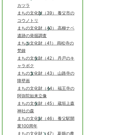
カツラ
まちの文化財（39） 養父市の
コウノトリ
まちの文化財（40） 高柳ナベ
遺跡の発掘調査
まちの文化財（41） 両松寺の
梵鐘
まちの文化財（42） 丹戸のキ
ャラボク
まちの文化財（43） 山路寺の
障壁画
まちの文化財（44） 福王寺の
阿弥陀如来立像
まちの文化財（45） 蔵垣上森
神社の森
まちの文化財（46） 養父駅開
業100周年
まちの文化財（47） 葛畑の農