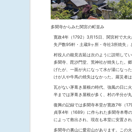
多聞寺からみた関宮の町並み
寛政4年（1792）3月15日、関宮村で
失戸数95軒・土蔵9ヶ所・寺社3所焼失
村役人の能見吉延は次のように説明してい
多聞寺、毘沙門堂、荒神社が焼失した。郷
げたが、一面が火になって水が湯になった
けが人や牛馬の焼失はなかった。羅災者は
瓦がない茅葺き屋根の時代、強風の日に火
半までは茅葺き屋根が多く、村の半分が丸
復興の記録では多聞寺本堂が寛政7年（17
貞享4年（1689）に作られた多聞寺本尊
によって救出され、現在も本堂に安置され
多聞寺の裏山に愛宕山があります。この火