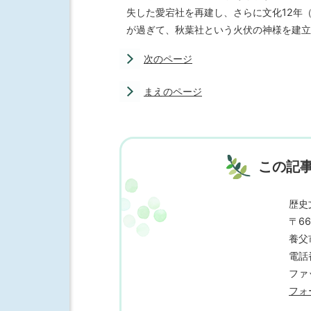
失した愛宕社を再建し、さらに文化12年（
が過ぎて、秋葉社という火伏の神様を建立
次のページ
まえのページ
この記
歴史
〒66
養父
電話番
ファッ
フォ