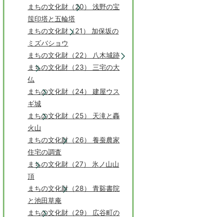
まちの文化財（20） 浅野の宝
筺印塔と五輪塔
まちの文化財（21） 加保坂の
ミズバショウ
まちの文化財（22） 八木城跡
まちの文化財（23） 三宅の大
仏
まちの文化財（24） 建屋ウス
ギ城
まちの文化財（25） 天滝と轟
火山
まちの文化財（26） 養蚕農家
住宅の調査
まちの文化財（27） 氷ノ山山
頂
まちの文化財（28） 青谿書院
と池田草庵
まちの文化財（29） 広谷町の