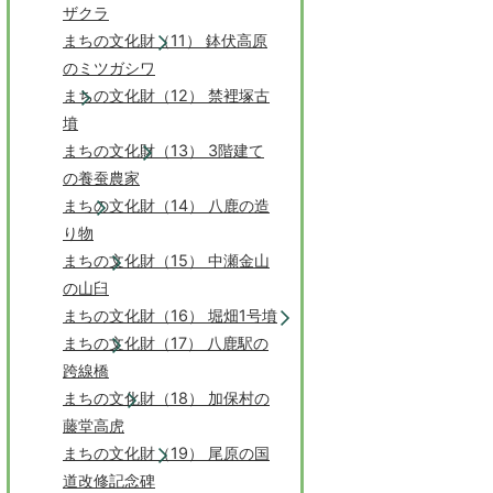
ザクラ
まちの文化財（11） 鉢伏高原
のミツガシワ
まちの文化財（12） 禁裡塚古
墳
まちの文化財（13） 3階建て
の養蚕農家
まちの文化財（14） 八鹿の造
り物
まちの文化財（15） 中瀬金山
の山臼
まちの文化財（16） 堀畑1号墳
まちの文化財（17） 八鹿駅の
跨線橋
まちの文化財（18） 加保村の
藤堂高虎
まちの文化財（19） 尾原の国
道改修記念碑