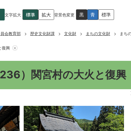
標準
拡大
黒
青
標準
文字拡大
背景色変更
委員会教育部
歴史文化財課
文化財
まちの文化財
まち
と復興
236）関宮村の大火と復興