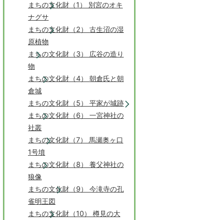
まちの文化財（1） 別宮のオキ
ナグサ
まちの文化財（2） 古生沼の湿
原植物
まちの文化財（3） 広谷の造り
物
まちの文化財（4） 朝倉氏と朝
倉城
まちの文化財（5） 平家が城跡
まちの文化財（6） 一宮神社の
社叢
まちの文化財（7） 馬瀬奥ヶ口
1号墳
まちの文化財（8） 養父神社の
狼像
まちの文化財（9） 今滝寺の孔
雀明王図
まちの文化財（10） 樽見の大