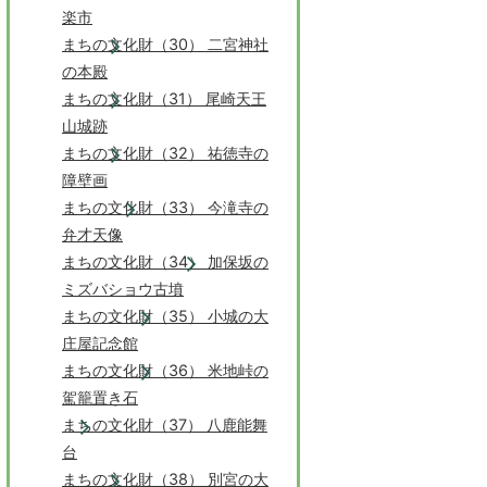
楽市
まちの文化財（30） 二宮神社
の本殿
まちの文化財（31） 尾崎天王
山城跡
まちの文化財（32） 祐徳寺の
障壁画
まちの文化財（33） 今滝寺の
弁才天像
まちの文化財（34） 加保坂の
ミズバショウ古墳
まちの文化財（35） 小城の大
庄屋記念館
まちの文化財（36） 米地峠の
駕籠置き石
まちの文化財（37） 八鹿能舞
台
まちの文化財（38） 別宮の大