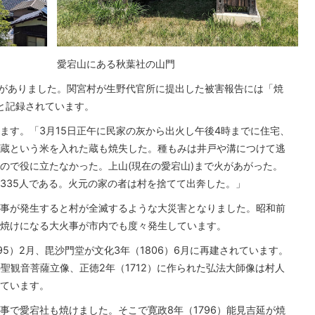
愛宕山にある秋葉社の山門
大火がありました。関宮村が生野代官所に提出した被害報告には「焼
」と記録されています。
ます。「3月15日正午に民家の灰から出火し午後4時までに住宅、
蔵という米を入れた蔵も焼失した。種もみは井戸や溝につけて逃
ので役に立たなかった。上山(現在の愛宕山)まで火があがった。
335人である。火元の家の者は村を捨てて出奔した。」
事が発生すると村が全滅するような大災害となりました。昭和前
焼けになる大火事が市内でも度々発生しています。
95）2月、毘沙門堂が文化3年（1806）6月に再建されています。
の聖観音菩薩立像、正徳2年（1712）に作られた弘法大師像は村人
ています。
事で愛宕社も焼けました。そこで寛政8年（1796）能見吉延が焼