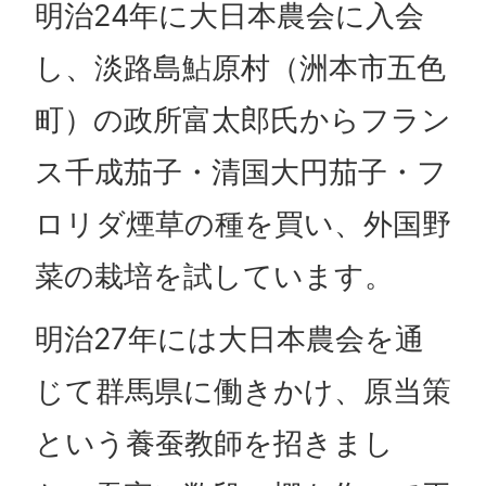
明治24年に大日本農会に入会
し、淡路島鮎原村（洲本市五色
町）の政所富太郎氏からフラン
ス千成茄子・清国大円茄子・フ
ロリダ煙草の種を買い、外国野
菜の栽培を試しています。
明治27年には大日本農会を通
じて群馬県に働きかけ、原当策
という養蚕教師を招きまし