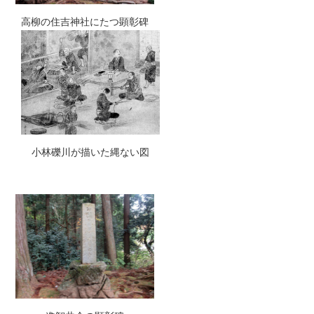
高柳の住吉神社にたつ顕彰碑
小林礫川が描いた縄ない図