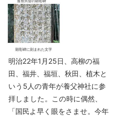
進智共会の顕彰碑
顕彰碑に刻まれた文字
明治22年1月25日、高柳の福
田、福井、福垣、秋田、植木と
いう5人の青年が養父神社に参
拝しました。この時に偶然、
「国民よ早く眼をさませ。今年