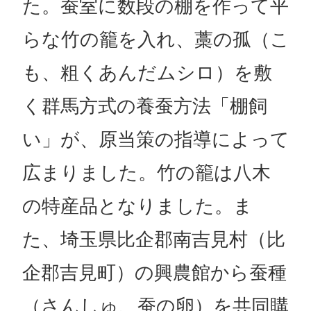
た。蚕室に数段の棚を作って平
らな竹の籠を入れ、藁の孤（こ
も、粗くあんだムシロ）を敷
く群馬方式の養蚕方法「棚飼
い」が、原当策の指導によって
広まりました。竹の籠は八木
の特産品となりました。ま
た、埼玉県比企郡南吉見村（比
企郡吉見町）の興農館から蚕種
（さんしゅ、蚕の卵）を共同購