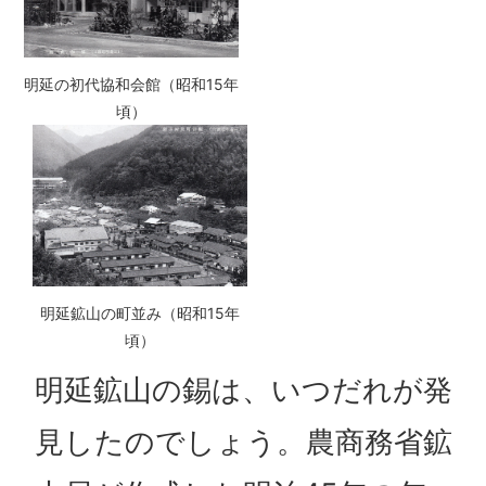
明延の初代協和会館（昭和15年
頃）
明延鉱山の町並み（昭和15年
頃）
明延鉱山の錫は、いつだれが発
見したのでしょう。農商務省鉱