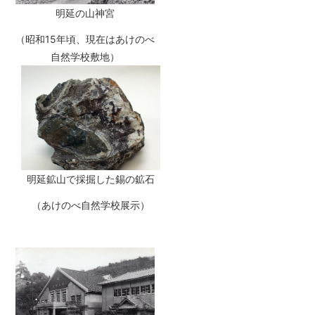
明延の山神宮
（昭和15年頃、現在はあけのべ
自然学校敷地）
明延鉱山で採掘した錫の鉱石
（あけのべ自然学校展示）