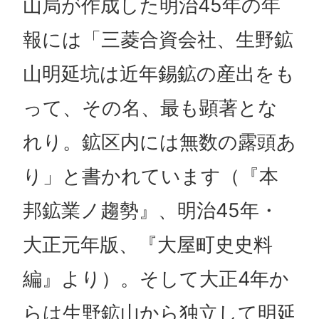
山局が作成した明治45年の年
報には「三菱合資会社、生野鉱
山明延坑は近年錫鉱の産出をも
って、その名、最も顕著とな
れり。鉱区内には無数の露頭あ
り」と書かれています（『本
邦鉱業ノ趨勢』、明治45年・
大正元年版、『大屋町史史料
編』より）。そして大正4年か
らは生野鉱山から独立して明延