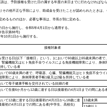
申請は、予防接種を受けた日の属する年度の末日までに行わなければな
りその他不正な手段により、助成金を受けたことが認められたときは、
定めるもののほか、必要な事項は、市長が別に定める。
の日から施行し、令和5年4月1日から適用する。
年
告示第88号)
年10月1日から施行する。
接種対象者
を受ける日
(以下「接種日」という。)
において60歳以上65歳未満の者で
、腎臓機能又はヒト免疫不全ウイルスによる免疫機能障害により、身体
所持している者
おいて60歳未満の者で、呼吸器、心臓、腎臓機能又はヒト免疫不全ウイ
能障害により、身体障害者手帳1級又は2級を所持している者
おいて母子健康手帳を交付されている妊婦の者
おいて生後6か月から12歳に達する日以後最初の4月1日までの間にある
おいて12歳に達する日以後最初の4月2日から18歳に達
13歳未満
後最初の4月1日までの間にある者
(中学生、高校生)
13歳以上