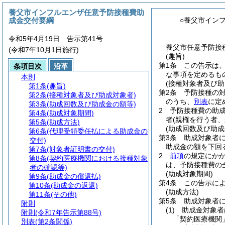
養父市インフルエンザ任意予防接種費助
成金交付要綱
○養父市イン
令和5年4月19日 告示第41号
養父市任意予防接
(令和7年10月1日施行)
(趣旨)
第1条
この告示は
条項目次
沿革
な事項を定めるも
本則
(接種対象者及び助
第1条
(趣旨)
第2条
予防接種の
第2条
(接種対象者及び助成対象者)
のうち、
別表
に定
第3条
(助成回数及び助成金の額等)
2
予防接種費の助
第4条
(助成対象期間)
者
(親権を行う者
第5条
(助成方法)
(助成回数及び助成
第6条
(代理受領委任払による助成金の
第3条
助成対象者
交付)
助成金の額を下回
第7条
(対象者証明書の交付)
2
前項
の規定にか
第8条
(契約医療機関における接種対象
は、予防接種費の
者の確認等)
(助成対象期間)
第9条
(助成金の償還払)
第4条
この告示に
第10条
(助成金の返還)
(助成方法)
第11条
(その他)
第5条
助成対象者
附則
(1)
助成金対象者
附則
(令和7年告示第88号)
「契約医療機関
別表
(第2条関係)