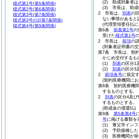
(2)
助成対象者は
様式第1号
(第5条関係)
(3)
市長は、助成
様式第2号
(第6条関係)
2
市長は、
別表
の
様式第3号
(第7条関係)
ない事情があると
様式第3号の2
(第7条関係)
(代理受領委任払に
様式第4号
(第9条関係)
第6条
前条第1号
の
受けた
様式第1号
2
市長は、
前項
の
(対象者証明書の交
第7条
市長は、契
かじめ交付するも
(1)
別表
の区分1
(2)
別表
の区分3
2
前項各号
に規定
(契約医療機関に
第8条
契約医療機
するものとする。
2
別表
の区分4及
するものとする。
(助成金の償還払)
第9条
第5条第4号
号
に掲げる書類を
(1)
養父市インフ
(2)
予防接種した
(3)
医療機関が発