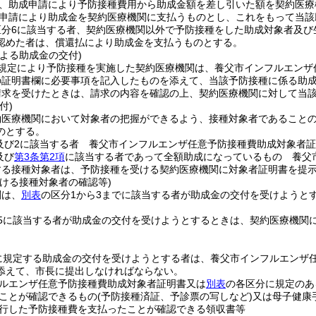
、助成申請により予防接種費用から助成金額を差し引いた額を契約医療
申請により助成金を契約医療機関に支払うものとし、これをもって当該
区分6に該当する者、契約医療機関以外で予防接種をした助成対象者及び
認めた者は、償還払により助成金を支払うものとする。
よる助成金の交付)
規定により予防接種を実施した契約医療機関は、養父市インフルエンザ
の証明書欄に必要事項を記入したものを添えて、当該予防接種に係る助
請求を受けたときは、請求の内容を確認の上、契約医療機関に対して当
付)
約医療機関において対象者の把握ができるよう、接種対象者であること
のとする。
及び2に該当する者 養父市インフルエンザ任意予防接種費助成対象者
及び
第3条第2項
に該当する者であって全額助成になっているもの 養父
する接種対象者は、予防接種を受ける契約医療機関に対象者証明書を提
おける接種対象者の確認等)
関は、
別表
の区分1から3までに該当する者が助成金の交付を受けようと
び5に該当する者が助成金の交付を受けようとするときは、契約医療機関
に規定する助成金の交付を受けようとする者は、養父市インフルエンザ
添えて、市長に提出しなければならない。
ルエンザ任意予防接種費助成対象者証明書又は
別表
の各区分に規定のあ
ことが確認できるもの
(予防接種済証、予診票の写しなど)
又は母子健康
行した予防接種費を支払ったことが確認できる領収書等