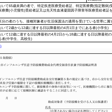
おいて65歳未満の者で、特定疾患医療受給者証、特定医療費
(指定難病)
医療費
(小児慢性)
受給者証又は先天性血液凝固因子障害等医療受給者証
区分の者のうち、接種対象者が生活保護法の適用を受けている世帯に属
おいて2歳から12歳に達する日以降最初の4月1日までにある者
(小学生)
おいて12歳に達する日以降最初の4月2日から18歳に達する日以降最初の
る者
(中学生、高校生)
)