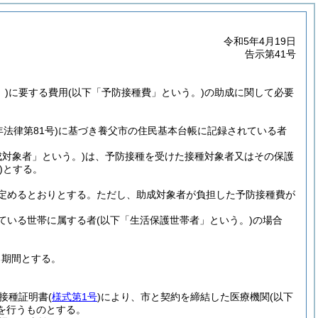
令和5年4月19日
告示第41号
)
に要する費用
(以下「予防接種費」という。)
の助成に関して必要
年法律第81号)
に基づき養父市の住民基本台帳に記録されている者
成対象者」という。)
は、予防接種を受けた接種対象者又はその保護
)
とする。
定めるとおりとする。
ただし、助成対象者が負担した予防接種費が
ている世帯に属する者
(以下「生活保護世帯者」という。)
の場合
る期間とする。
接種証明書
(
様式第1号
)
により、市と契約を締結した医療機関
(以下
を行うものとする。