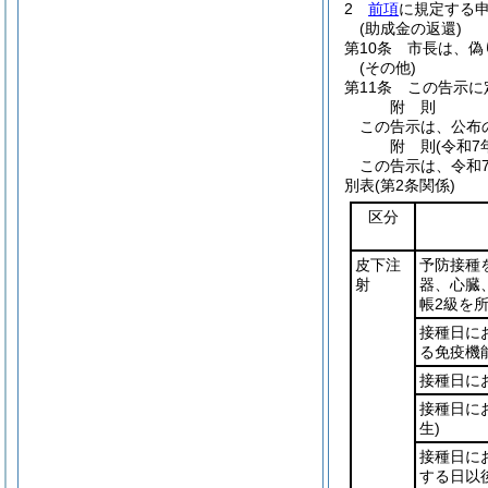
2
前項
に規定する
(助成金の返還)
第10条
市長は、偽
(その他)
第11条
この告示に
附
則
この告示は、公布
附
則
(令和7
この告示は、令和7
別表
(第2条関係)
区分
皮下注
予防接種
射
器、心臓
帳2級を
接種日に
る免疫機
接種日に
接種日に
生)
接種日に
する日以