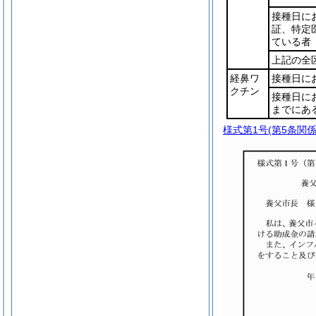
接種日に
証、特定
ている者
上記の全
経鼻ワ
接種日に
クチン
接種日に
までにあ
様式第1号
(第5条関係