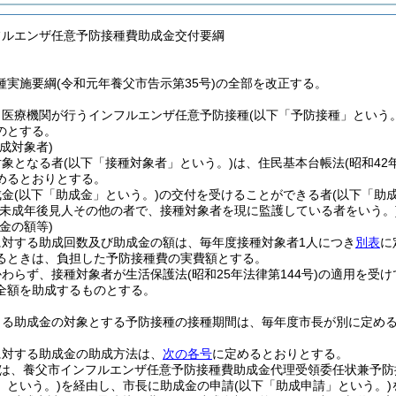
フルエンザ任意予防接種費助成金交付要綱
種実施要綱(令和元年養父市告示第35号)の全部を改正する。
、医療機関が行うインフルエンザ任意予防接種
(以下「予防接種」という。
のとする。
成対象者)
対象となる者
(以下「接種対象者」という。)
は、住民基本台帳法
(昭和42
めるとおりとする。
成金
(以下「助成金」という。)
の交付を受けることができる者
(以下「助
、未成年後見人その他の者で、接種対象者を現に監護している者をいう。
金の額等)
に対する助成回数及び助成金の額は、毎年度接種対象者1人につき
別表
に
るときは、負担した予防接種費の実費額とする。
かわらず、接種対象者が生活保護法
(昭和25年法律第144号)
の適用を受け
全額を助成するものとする。
よる助成金の対象とする予防接種の接種期間は、毎年度市長が別に定め
に対する助成金の助成方法は、
次の各号
に定めるとおりとする。
は、養父市インフルエンザ任意予防接種費助成金代理受領委任状兼予防
」という。)
を経由し、市長に助成金の申請
(以下「助成申請」という。)