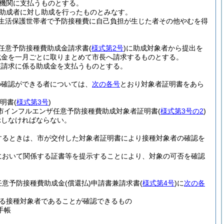
機関に支払うものとする。
助成者に対し助成を行ったものとみなす。
生活保護世帯者で予防接種費に自己負担が生じた者その他やむを得
任意予防接種費助成金請求書
(
様式第2号
)
に助成対象者から提出を
成金を一月ごとに取りまとめて市長へ請求するものとする。
該請求に係る助成金を支払うものとする。
の確認ができる者については、
次の各号
とおり対象者証明書をあら
証明書
(
様式第3号
)
市インフルエンザ任意予防接種費助成対象者証明書
(
様式第3号の2
)
示しなければならない。
するときは、市が交付した対象者証明書により接種対象者の確認を
において関係する証書等を提示することにより、対象の可否を確認
任意予防接種費助成金
(償還払)
申請書兼請求書
(
様式第4号
)
に
次の各
る接種対象者であることが確認できるもの
手帳