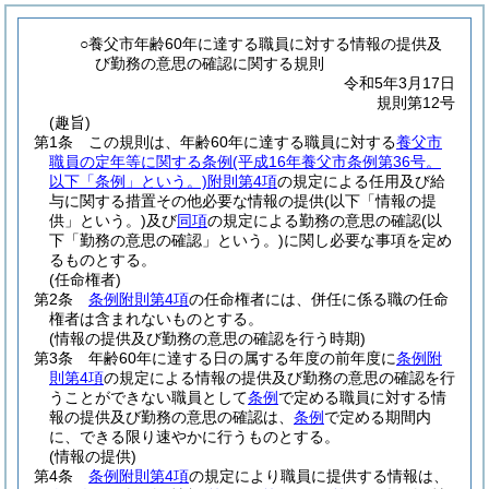
○養父市年齢60年に達する職員に対する情報の提供及
び勤務の意思の確認に関する規則
令和5年3月17日
規則第12号
(趣旨)
第1条
この規則は、年齢60年に達する職員に対する
養父市
職員の定年等に関する条例
(平成16年養父市条例第36号。
以下「条例」という。)
附則第4項
の規定による任用及び給
与に関する措置その他必要な情報の提供
(以下「情報の提
供」という。)
及び
同項
の規定による勤務の意思の確認
(以
下「勤務の意思の確認」という。)
に関し必要な事項を定め
るものとする。
(任命権者)
第2条
条例附則第4項
の任命権者には、併任に係る職の任命
権者は含まれないものとする。
(情報の提供及び勤務の意思の確認を行う時期)
第3条
年齢60年に達する日の属する年度の前年度に
条例附
則第4項
の規定による情報の提供及び勤務の意思の確認を行
うことができない職員として
条例
で定める職員に対する情
報の提供及び勤務の意思の確認は、
条例
で定める期間内
に、できる限り速やかに行うものとする。
(情報の提供)
第4条
条例附則第4項
の規定により職員に提供する情報は、