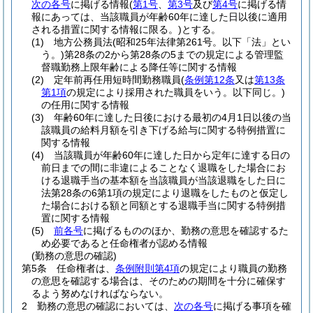
次の各号
に掲げる情報
(
第1号
、
第3号
及び
第4号
に掲げる情
報にあっては、当該職員が年齢60年に達した日以後に適用
される措置に関する情報に限る。)
とする。
(1)
地方公務員法
(昭和25年法律第261号。以下「法」とい
う。)
第28条の2から第28条の5までの規定による管理監
督職勤務上限年齢による降任等に関する情報
(2)
定年前再任用短時間勤務職員
(
条例第12条
又は
第13条
第1項
の規定により採用された職員をいう。以下同じ。)
の任用に関する情報
(3)
年齢60年に達した日後における最初の4月1日以後の当
該職員の給料月額を引き下げる給与に関する特例措置に
関する情報
(4)
当該職員が年齢60年に達した日から定年に達する日の
前日までの間に非違によることなく退職をした場合にお
ける退職手当の基本額を当該職員が当該退職をした日に
法第28条の6第1項の規定により退職をしたものと仮定し
た場合における額と同額とする退職手当に関する特例措
置に関する情報
(5)
前各号
に掲げるもののほか、勤務の意思を確認するた
め必要であると任命権者が認める情報
(勤務の意思の確認)
第5条
任命権者は、
条例附則第4項
の規定により職員の勤務
の意思を確認する場合は、そのための期間を十分に確保す
るよう努めなければならない。
2
勤務の意思の確認においては、
次の各号
に掲げる事項を確