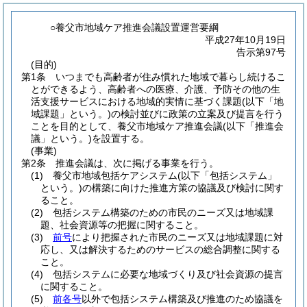
○養父市地域ケア推進会議設置運営要綱
平成27年10月19日
告示第97号
(目的)
第1条
いつまでも高齢者が住み慣れた地域で暮らし続けるこ
とができるよう、高齢者への医療、介護、予防その他の生
活支援サービスにおける地域的実情に基づく課題
(以下「地
域課題」という。)
の検討並びに政策の立案及び提言を行う
ことを目的として、養父市地域ケア推進会議
(以下「推進会
議」という。)
を設置する。
(事業)
第2条
推進会議は、次に掲げる事業を行う。
(1)
養父市地域包括ケアシステム
(以下「包括システム」
という。)
の構築に向けた推進方策の協議及び検討に関す
ること。
(2)
包括システム構築のための市民のニーズ又は地域課
題、社会資源等の把握に関すること。
(3)
前号
により把握された市民のニーズ又は地域課題に対
応し、又は解決するためのサービスの総合調整に関する
こと。
(4)
包括システムに必要な地域づくり及び社会資源の提言
に関すること。
(5)
前各号
以外で包括システム構築及び推進のため協議を