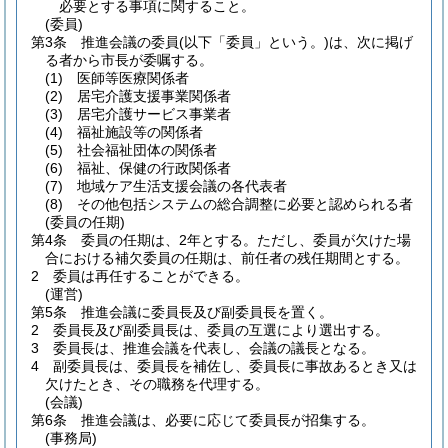
必要とする事項に関すること。
(委員)
第3条
推進会議の委員
(以下「委員」という。)
は、次に掲げ
る者から市長が委嘱する。
(1)
医師等医療関係者
(2)
居宅介護支援事業関係者
(3)
居宅介護サービス事業者
(4)
福祉施設等の関係者
(5)
社会福祉団体の関係者
(6)
福祉、保健の行政関係者
(7)
地域ケア生活支援会議の各代表者
(8)
その他包括システムの総合調整に必要と認められる者
(委員の任期)
第4条
委員の任期は、2年とする。
ただし、委員が欠けた場
合における補欠委員の任期は、前任者の残任期間とする。
2
委員は再任することができる。
(運営)
第5条
推進会議に委員長及び副委員長を置く。
2
委員長及び副委員長は、委員の互選により選出する。
3
委員長は、推進会議を代表し、会議の議長となる。
4
副委員長は、委員長を補佐し、委員長に事故あるとき又は
欠けたとき、その職務を代理する。
(会議)
第6条
推進会議は、必要に応じて委員長が招集する。
(事務局)