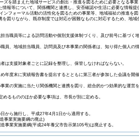
ーズを踏まえた地域サービスの創出・推進を図るために必要となる事業
た情報等について、関係機関と連携し、安否確認や生活に必要な情報提
インフォーマル活動の活性化を図るための事業等、地域福祉の推進を図
携を図りながら、既存制度では対応が困難なものに対応するため、地域
域担当職員等による訪問活動や個別支援体制づくり、及び前号に基づく
の職員、地域担当職員、訪問員及び本事業の関係者は、知り得た個人の
施者は支援対象者ごとに記録を整理し、保管しなければならない。
ため年度末に実績報告書を提出するとともに第三者が参加した会議を開
の事業の実施に当たり関係機関と連携を図り、総合的かつ効果的な運営
定めるもののほか必要な事項は、市長が別に定める。
日から施行し、平成27年4月1日から適用する。
造事業実施要綱の廃止)
創造事業実施要綱
(平成24年養父市告示第105号)
は廃止する。