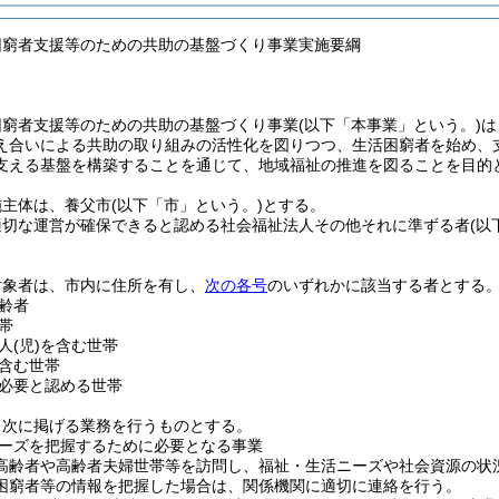
困窮者支援等のための共助の基盤づくり事業実施要綱
困窮者支援等のための共助の基盤づくり事業
(以下「本事業」という。)
は
え合いによる共助の取り組みの活性化を図りつつ、生活困窮者を始め、
支える基盤を構築することを通じて、地域福祉の推進を図ることを目的
施主体は、養父市
(以下「市」という。)
とする。
適切な運営が確保できると認める社会福祉法人その他それに準ずる者
(以
対象者は、市内に住所を有し、
次の各号
のいずれかに該当する者とする
齢者
帯
人
(児)
を含む世帯
含む世帯
必要と認める世帯
、次に掲げる業務を行うものとする。
ーズを把握するために必要となる事業
高齢者や高齢者夫婦世帯等を訪問し、福祉・生活ニーズや社会資源の状
困窮者等の情報を把握した場合は、関係機関に適切に連絡を行う。