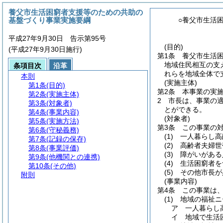
養父市生活困窮者支援等のための共助の
基盤づくり事業実施要綱
○養父市生活
平成27年9月30日 告示第95号
(目的)
(平成27年9月30日施行)
第1条
養父市生活
地域住民相互の支
条項目次
沿革
れらを地域全体で
本則
(実施主体)
第1条
(目的)
第2条
本事業の実
第2条
(実施主体)
2
市長は、事業の
第3条
(対象者)
とができる。
第4条
(事業内容)
(対象者)
第5条
(実施方法)
第3条
この事業の
第6条
(守秘義務)
(1)
一人暮らし高
第7条
(記録の保存)
(2)
高齢者夫婦世
第8条
(事業評価)
(3)
障がいがある
第9条
(他機関との連携)
(4)
生活困窮者を
第10条
(その他)
(5)
その他市長が
附則
(事業内容)
第4条
この事業は
(1)
地域の福祉ニ
ア
一人暮らし
イ
地域で生活