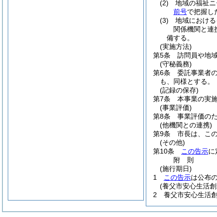
(2)
地域の福祉ニ
前号
で把握し
(3)
地域における
関係機関と連
備する。
(実施方法)
第5条
訪問員や地
(守秘義務)
第6条
委託事業者
も、同様とする。
(記録の保存)
第7条
本事業の実
(事業評価)
第8条
事業評価の
(他機関との連携)
第9条
市長は、こ
(その他)
第10条
この告示
に
附
則
(施行期日)
1
この告示
は公布の
(養父市安心生活創
2
養父市安心生活