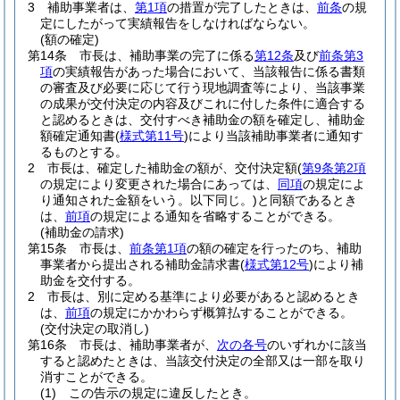
3
補助事業者は、
第1項
の措置が完了したときは、
前条
の規
定にしたがって実績報告をしなければならない。
(額の確定)
第14条
市長は、補助事業の完了に係る
第12条
及び
前条第3
項
の実績報告があった場合において、当該報告に係る書類
の審査及び必要に応じて行う現地調査等により、当該事業
の成果が交付決定の内容及びこれに付した条件に適合する
と認めるときは、交付すべき補助金の額を確定し、補助金
額確定通知書
(
様式第11号
)
により当該補助事業者に通知す
るものとする。
2
市長は、確定した補助金の額が、交付決定額
(
第9条第2項
の規定により変更された場合にあっては、
同項
の規定によ
り通知された金額をいう。以下同じ。)
と同額であるとき
は、
前項
の規定による通知を省略することができる。
(補助金の請求)
第15条
市長は、
前条第1項
の額の確定を行ったのち、補助
事業者から提出される補助金請求書
(
様式第12号
)
により補
助金を交付する。
2
市長は、別に定める基準により必要があると認めるとき
は、
前項
の規定にかかわらず概算払することができる。
(交付決定の取消し)
第16条
市長は、補助事業者が、
次の各号
のいずれかに該当
すると認めたときは、当該交付決定の全部又は一部を取り
消すことができる。
(1)
この告示の規定に違反したとき。