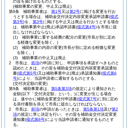
の旨を届け出るものとする。
(補助事業の変更、中止又は廃止)
第8条
補助事業者は、
第1号
又は
第2号
に掲げる変更を行お
うとする場合は、補助金交付決定内容変更承認申請書
(
様式
第3号
)
を、
第3号
に掲げる中止又は廃止を行おうとする場合
は、補助事業中止
(廃止)
承認申請書
(
様式第4号
)
を市長に提
出しなければならない。
(1)
補助事業に要する経費の配分の変更
(市長が別に定め
る軽微な変更を除く。)
(2)
補助事業の内容の変更
(市長が別に定める軽微な変更
を除く。)
(3)
補助事業の中止又は廃止
2
市長は、
前項
の申請に対し、申請事項を承認すべきものと
認めたときは、その旨を補助金交付決定内容変更承認通知
書
(
様式第5号
)
又は補助事業中止
(廃止)
承認通知書
(
様式第6
号
)
により、当該申請者に通知するものとする。
(交付決定額の変更)
第9条
補助事業者は、
第5条第3項
の規定により通知された
金額
(以下「交付決定額」という。)
に変更が生じる場合
は、速やかに補助金変更交付申請書
(
様式第7号
)
に別に定め
る添付書類を添えて市長に提出しなければならない。
2
市長は、
前項
の申請があったときは、
第5条第1項
及び
第2
項
の規定に準じ決定を行い、その旨を補助金交付決定変更
通知書
(
様式第8号
)
により当該申請者に通知するものとす
る。