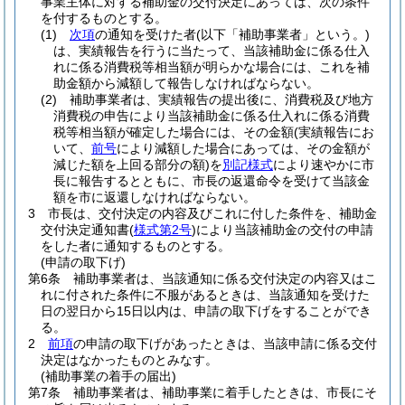
事業主体に対する補助金の交付決定にあっては、次の条件
を付するものとする。
(1)
次項
の通知を受けた者
(以下「補助事業者」という。)
は、実績報告を行うに当たって、当該補助金に係る仕入
れに係る消費税等相当額が明らかな場合には、これを補
助金額から減額して報告しなければならない。
(2)
補助事業者は、実績報告の提出後に、消費税及び地方
消費税の申告により当該補助金に係る仕入れに係る消費
税等相当額が確定した場合には、その金額
(実績報告にお
いて、
前号
により減額した場合にあっては、その金額が
減じた額を上回る部分の額)
を
別記様式
により速やかに市
長に報告するとともに、市長の返還命令を受けて当該金
額を市に返還しなければならない。
3
市長は、交付決定の内容及びこれに付した条件を、補助金
交付決定通知書
(
様式第2号
)
により当該補助金の交付の申請
をした者に通知するものとする。
(申請の取下げ)
第6条
補助事業者は、当該通知に係る交付決定の内容又はこ
れに付された条件に不服があるときは、当該通知を受けた
日の翌日から15日以内は、申請の取下げをすることができ
る。
2
前項
の申請の取下げがあったときは、当該申請に係る交付
決定はなかったものとみなす。
(補助事業の着手の届出)
第7条
補助事業者は、補助事業に着手したときは、市長にそ