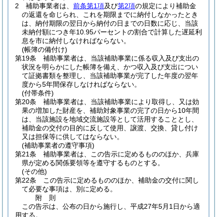
2
補助事業者は、
前条第1項
及び
第2項
の規定により補助金
の返還を命じられ、これを期限までに納付しなかったとき
は、納付期限の翌日から納付の日までの日数に応じ、当該
未納付額につき年10.95パーセントの割合で計算した遅延利
息を市に納付しなければならない。
(帳簿の備付け)
第19条
補助事業者は、当該補助事業に係る収入及び支出の
状況を明らかにした帳簿を備え、かつ収入及び支出につい
て証拠書類を整理し、当該補助事業が完了した年度の翌年
度から5年間保存しなければならない。
(付帯条件)
第20条
補助事業者は、当該補助事業により取得し、又は効
果の増加した財産を、補助対象事業の完了の日から10年間
は、当該施設を地域交流施設等として活用することとし、
補助金の交付の目的に反して使用、譲渡、交換、貸し付け
又は担保等に供してはならない。
(補助事業者の遵守事項)
第21条
補助事業者は、この告示に定めるもののほか、兵庫
県が定める関係要領等を遵守するものとする。
(その他)
第22条
この告示に定めるもののほか、補助金の交付に関し
て必要な事項は、別に定める。
附
則
この告示は、公布の日から施行し、平成27年5月1日から適
用する。