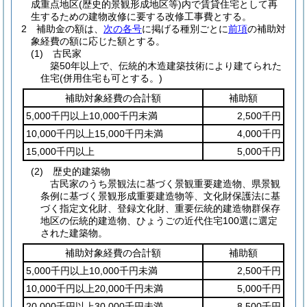
成重点地区
(歴史的景観形成地区等)
内で賃貸住宅として再
生するための建物改修に要する改修工事費とする。
2
補助金の額は、
次の各号
に掲げる種別ごとに
前項
の補助対
象経費の額に応じた額とする。
(1)
古民家
築50年以上で、伝統的木造建築技術により建てられた
住宅
(併用住宅も可とする。)
補助対象経費の合計額
補助額
5,000千円以上10,000千円未満
2,500千円
10,000千円以上15,000千円未満
4,000千円
15,000千円以上
5,000千円
(2)
歴史的建築物
古民家のうち景観法に基づく景観重要建造物、県景観
条例に基づく景観形成重要建造物等、文化財保護法に基
づく指定文化財、登録文化財、重要伝統的建造物群保存
地区の伝統的建造物、ひょうごの近代住宅100選に選定
された建築物。
補助対象経費の合計額
補助額
5,000千円以上10,000千円未満
2,500千円
10,000千円以上20,000千円未満
5,000千円
20,000千円以上30,000千円未満
8,500千円