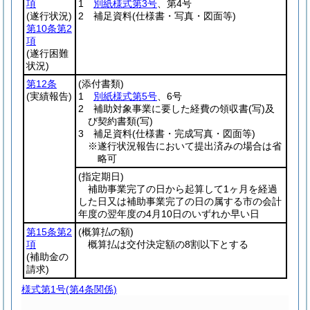
項
1
別紙様式第3号
、第4号
(遂行状況)
2 補足資料
(仕様書・写真・図面等)
第10条第2
項
(遂行困難
状況)
第12条
(添付書類)
(実績報告)
1
別紙様式第5号
、6号
2 補助対象事業に要した経費の領収書
(写)
及
び契約書類
(写)
3 補足資料
(仕様書・完成写真・図面等)
※遂行状況報告において提出済みの場合は省
略可
(指定期日)
補助事業完了の日から起算して1ヶ月を経過
した日又は補助事業完了の日の属する市の会計
年度の翌年度の4月10日のいずれか早い日
第15条第2
(概算払の額)
項
概算払は交付決定額の8割以下とする
(補助金の
請求)
様式第1号
(第4条関係)