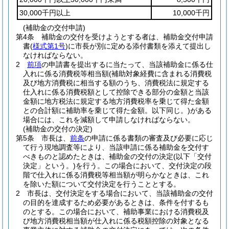
30,000千円以上
10,000千円
(補助金の交付申請)
第4条
補助金の交付を受けようとする者は、補助金交付申請
書
(
様式第1号
)
に市長が別に定める添付書類を添えて提出し
なければならない。
2
前項
の申請書を提出するに当たって、当該補助金に係る仕
入れに係る消費税等相当額
(補助対象経費に含まれる消費税
及び地方消費税に相当する額のうち、消費税法に規定する
仕入れに係る消費税額として控除できる部分の金額と当該
金額に地方税法に規定する地方消費税率を乗じて得た金額
との合計額に補助率を乗じて得た金額。以下同じ。)
がある
場合には、これを減額して申請しなければならない。
(補助金の交付の決定)
第5条
市長は、
前条
の申請に係る書類の審査及び必要に応じ
て行う現地調査等により、当該申請に係る補助金を交付す
べきものと認めたときは、補助金の交付の決定
(以下「交付
決定」という。)
を行う。
この場合において、交付決定の段
階で仕入れに係る消費税等相当額が明らかなときは、これ
を除いた額について交付決定を行うこととする。
2
市長は、交付決定をする場合において、当該補助金の交付
の目的を達成するため必要があるときは、条件を付するも
のとする。
この場合において、補助事業における消費税及
び地方消費税相当額が仕入れに係る税額控除の対象となる