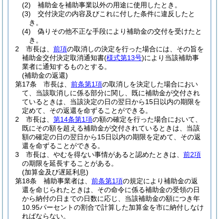
(2)
補助金を補助事業以外の用途に使用したとき。
(3)
交付決定の内容及びこれに付した条件に違反したと
き。
(4)
偽りその他不正な手段により補助金の交付を受けたと
き。
2
市長は、
前項
の取消しの決定を行った場合には、その旨を
補助金交付決定取消通知書
(
様式第13号
)
により当該補助事
業者に通知するものとする。
(補助金の返還)
第17条
市長は、
前条第1項
の取消しを決定した場合におい
て、当該取消しに係る部分に関し、既に補助金が交付され
ているときは、当該決定の日の翌日から15日以内の期限を
定めて、その返還を命ずることができる。
2
市長は、
第14条第1項
の額の確定を行った場合において、
既にその額を超える補助金が交付されているときは、当該
額の確定の日の翌日から15日以内の期限を定めて、その返
還を命ずることができる。
3
市長は、やむを得ない事情があると認めたときは、
前2項
の期限を延長することがある。
(加算金及び遅延利息)
第18条
補助事業者は、
前条第1項
の規定により補助金の返
還を命じられたときは、その命令に係る補助金の受領の日
から納付の日までの日数に応じ、当該補助金の額につき年
10.95パーセントの割合で計算した加算金を市に納付しなけ
ればならない。