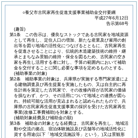
○養父市古民家再生促進支援事業補助金交付要綱
平成27年6月12日
告示第68号
(趣旨)
第1条
この告示は、優良なストックである古民家を地域資源
として再生し、定住人口の増加、新たな産業及び雇用の創
出等を図り地域の活性化につなげるとともに、古民家再生
を促進させることにより、伝統的木造建築技術の維持・継
承とまちなみ景観の維持・保全を図るため、古民家の空き
家を再生し活用する者に対し、予算の範囲内において補助
金を交付することに関し必要な事項を定めるものとする。
(補助事業の対象)
第2条
補助事業の対象は、兵庫県が実施する専門家派遣によ
る建物調査及び再生提案を実施したもの、又は自主的に再
生計画を策定した古民家で、その改修内容が古民家の価値
を損なわず、かつ、その活用について地域との連携が図ら
れ、持続可能な活用が見込まれると認められたもので、兵
庫県の古民家再生促進支援事業の採択を受けた古民家再生
事業
(改修工事費補助)
を対象とする。
(補助対象経費及び補助金の額)
第3条
補助金の対象となる経費は、古民家を再生し、地域活
動や交流の拠点、宿泊体験施設及び店舗等の地域活性化に
資する用途
(以下「地域交流施設等」という。)
又は景観形