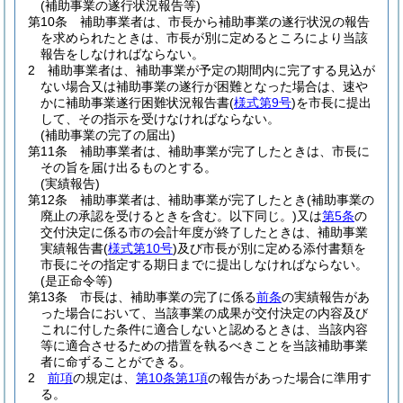
(補助事業の遂行状況報告等)
第10条
補助事業者は、市長から補助事業の遂行状況の報告
を求められたときは、市長が別に定めるところにより当該
報告をしなければならない。
2
補助事業者は、補助事業が予定の期間内に完了する見込が
ない場合又は補助事業の遂行が困難となった場合は、速や
かに補助事業遂行困難状況報告書
(
様式第9号
)
を市長に提出
して、その指示を受けなければならない。
(補助事業の完了の届出)
第11条
補助事業者は、補助事業が完了したときは、市長に
その旨を届け出るものとする。
(実績報告)
第12条
補助事業者は、補助事業が完了したとき
(補助事業の
廃止の承認を受けるときを含む。以下同じ。)
又は
第5条
の
交付決定に係る市の会計年度が終了したときは、補助事業
実績報告書
(
様式第10号
)
及び市長が別に定める添付書類を
市長にその指定する期日までに提出しなければならない。
(是正命令等)
第13条
市長は、補助事業の完了に係る
前条
の実績報告があ
った場合において、当該事業の成果が交付決定の内容及び
これに付した条件に適合しないと認めるときは、当該内容
等に適合させるための措置を執るべきことを当該補助事業
者に命ずることができる。
2
前項
の規定は、
第10条第1項
の報告があった場合に準用す
る。