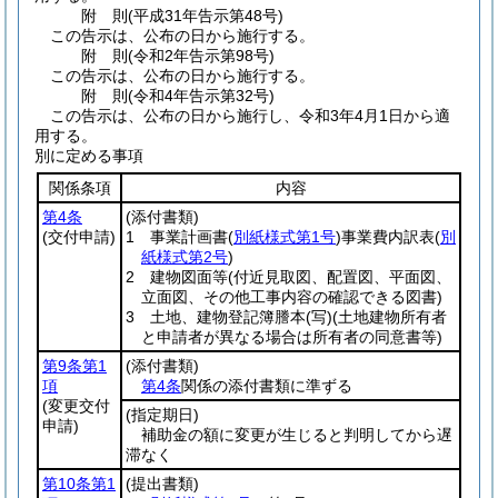
附
則
(平成31年
告示第48号)
この告示は、公布の日から施行する。
附
則
(令和2年
告示第98号)
この告示は、公布の日から施行する。
附
則
(令和4年
告示第32号)
この告示は、公布の日から施行し、令和3年4月1日から適
用する。
別に定める事項
関係条項
内容
第4条
(添付書類)
(交付申請)
1 事業計画書
(
別紙様式第1号
)
事業費内訳表
(
別
紙様式第2号
)
2 建物図面等
(付近見取図、配置図、平面図、
立面図、その他工事内容の確認できる図書)
3 土地、建物登記簿謄本
(写)
(土地建物所有者
と申請者が異なる場合は所有者の同意書等)
第9条第1
(添付書類)
項
第4条
関係の添付書類に準ずる
(変更交付
(指定期日)
申請)
補助金の額に変更が生じると判明してから遅
滞なく
第10条第1
(提出書類)