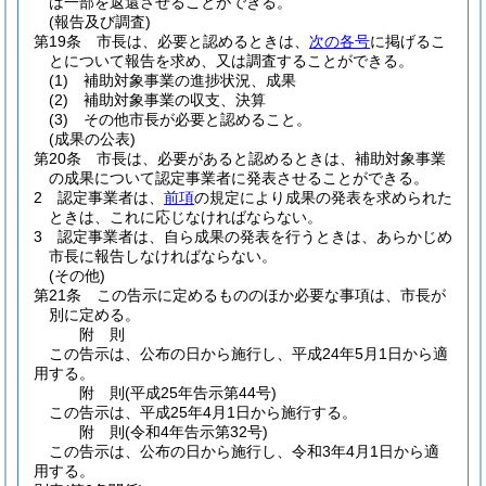
は一部を返還させることができる。
(報告及び調査)
第19条
市長は、必要と認めるときは、
次の各号
に掲げるこ
とについて報告を求め、又は調査することができる。
(1)
補助対象事業の進捗状況、成果
(2)
補助対象事業の収支、決算
(3)
その他市長が必要と認めること。
(成果の公表)
第20条
市長は、必要があると認めるときは、補助対象事業
の成果について認定事業者に発表させることができる。
2
認定事業者は、
前項
の規定により成果の発表を求められた
ときは、これに応じなければならない。
3
認定事業者は、自ら成果の発表を行うときは、あらかじめ
市長に報告しなければならない。
(その他)
第21条
この告示に定めるもののほか必要な事項は、市長が
別に定める。
附
則
この告示は、公布の日から施行し、平成24年5月1日から適
用する。
附
則
(平成25年
告示第44号)
この告示は、平成25年4月1日から施行する。
附
則
(令和4年
告示第32号)
この告示は、公布の日から施行し、令和3年4月1日から適
用する。