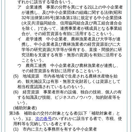
ずれかに該当する場合をいう。
ア
企業連携 事業の分野を異にする2以上の中小企業者
が連携し、及び中小企業団体の組織に関する法律
(昭和
32年法律第185号)
第3条第1項に規定する中小企業団体
(火災共済協同組合、信用協同組合及び商工組合連合会
を除く。)
であって、連携事業者が構成員となる事業組
合が、その経営資源を有効に活用することをいう。
イ
産学連携 中小企業者、農林漁業者及び大学等が連
携し、中小企業者及び農林漁業者の経営資源並びに大
学等の研究資源
(大学等が保有する、直接・間接的に研
究活動を支援する有形・無形の資源)
を有効に活用する
ことをいう。
ウ
農商工連携 中小企業者及び農林漁業者が連携し、
その経営資源を有効に活用することをいう。
(5)
地域資源 市内各地域で生産される農林水産物を始
め、観光施設又は有形・無形文化財若しくは資源として
相当程度認識されているものをいう。
(6)
経営資源 事業者所有の設備、独自の技術、個人の有
する知識及び技能、ビジネスのノウハウ、知的財産等を
いう。
(補助対象者)
第3条
補助金の交付の対象となる者
(以下「補助対象者」と
いう。)
は、
次の各号
のいずれかに該当する者で、市税、使
用料等を完納している者とする。
(1)
市内に主たる事務所を有する中小企業者