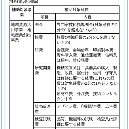
別表
(第6条関係)
補助対象事
補助対象経費
業
項目
内容
地域資源活
謝金
専門家技術指導謝金
(対象経費の2
用事業・地
分の1を超えないもの)
域産業創出
旅費
旅費
(対象経費の2分の1を超えな
事業
いもの)
庁費
会議費、会場借料、印刷製本費、
資料購入費、通信運搬費、借料又
は損料、雑役務費
研究開発
機械装置又は工具器具の購入、製
費
造、改良、据付け、借用、保守又
は修繕に要する経費
(これらの経
費は対象経費の2分の1を超えない
もの)
原材料費、外注費、技術コンサル
タント料
販売促進
デザイン費、印刷製本費、広告費
費
検査試験
品質、機能等の試験、検査又は評
費
価に要する経費