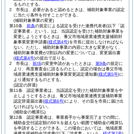
るものとする。
2
市長は、必要があると認めるときは、補助対象事業の認定
に当たり条件を付すことができる。
(補助対象事業の変更)
第10条
前条
の規定による認定を受けた連携代表者
(以下「認
定事業者」という。)
は、当該認定を受けた補助対象事業を
変更しようとするときは、養父市地域産業連携支援補助対
象事業変更申請書
(
様式第4号
)
を市長に提出しなければなら
ない。
ただし、補助対象事業の内容に大きな変更がなく、
補助対象事業費が2割以内の変更については、変更届出書
(
様式第4号
)
の提出で足りる。
2
市長は、
前項
の変更申請があったときは、
第9条
の規定に
より、再度審査会に諮るものとし、認定の場合は養父市地
域産業連携支援補助対象事業変更認定通知書
(
様式第5号
)
に
より通知するものとする。
(認定の辞退)
第11条
認定事業者は、当該認定を受けた補助対象事業を中
止しようとするときは、養父市地域産業連携支援補助事業
認定辞退届出書
(
様式第6号
)
により、その旨を市長に届け出
なければならない。
(補助金の概算払)
第12条
認定事業者は、事業着手から事業完了までの間に、
補助金交付認定額の50％を超えない範囲で補助金の概算払
を申請することができる。
この場合においては、地域産業
連携支援補助金請求書
(以下「請求書」という。
様式第7号
)