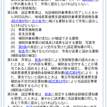
に申出書を添えて、市長に提出しなければならない。
(事業の実績報告)
第13条
認定事業者は、当該補助対象事業が完了したときか
ら30日以内に、地域産業連携支援補助対象事業実績報告書
(
様式第8号
)
に
次の各号
に掲げる書類を添えて市長に提出し
なければならない。
(1)
事業実施報告書
(2)
収支決算書
(3)
補助対象経費の支払いが確認できる書類
(4)
補助対象事業の経過及び成果を証する書類、写真等
(5)
第9条
の規定により交付を受けた認定通知書の写し
(6)
前各号
に掲げるもののほか、市長が必要と認める書類
(補助金額の確定)
第14条
市長は、
前条
の規定による実績報告書の提出があっ
たときは、その内容を審査し、補助金を交付することが適
当であると認めるときは、補助金の額を確定し、養父市地
域産業連携支援補助金額確定通知書
(
様式第9号
)
により、ま
た、適当でないと認めるときは、養父市地域産業連携支援
補助金不交付決定通知書
(
様式第10号
)
により当該認定事業
者に通知するものとする。
(補助金の請求)
第15条
認定事業者は、
前条
に規定する補助金額確定通知書
を受理したときは、速やかに請求書に当該通知書の写しを
添えて市長に提出しなければならない。