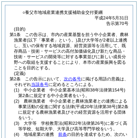
○養父市地域産業連携支援補助金交付要綱
平成24年5月31日
告示第70号
(目的)
第1条
この告示は、市内の産業基盤を担う中小企業者、農林
漁業者
(以下「事業者」という。)
及び大学等が2者以上連携
し、互いの保有する地域資源、経営資源等を活用して、既
存商品・技術・サービスの高付加価値化及び新たな商品・
技術・サービスの開発等に対する事業並びに新しい成長分
野への取組を支援することにより、本市の産業振興を図る
ことを目的とする。
(定義)
第2条
この告示において、
次の各号
に掲げる用語の意義は、
それぞれ
当該各号
に定めるところによる。
(1)
中小企業者 中小企業基本法
(昭和38年法律第154号)
第2条に規定する中小企業者をいう。
(2)
農林漁業者 中小企業者と農林漁業者との連携による
事業活動の促進に関する法律
(平成20年法律第38号)
第2条
に規定する農林漁業者及びその経営資源を活用する団体
をいう。
(3)
大学等 学校教育法
(昭和22年法律第26号)
に基づく高
等学校、短期大学、大学及び高等専門学校をいう。
(4)
地域産業の連携
前条
の目的を達成するため、次のい