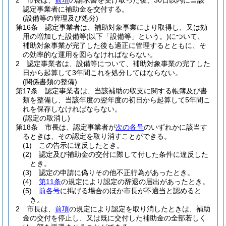
2
市長は、
前項
の請求書を受け取った後、30日以内に当該
認定事業者に補助金を交付する。
(設備等の管理及び処分)
第16条
認定事業者は、補助対象事業により取得し、又は効
用の増加した設備等
(以下「設備等」という。)
について、
補助対象事業が完了した後も適正に管理するとともに、そ
の効率的な運用を図らなければならない。
2
認定事業者は、設備等について、補助対象事業の完了した
日から起算して3年間これを処分してはならない。
(関係書類の整備)
第17条
認定事業者は、当該補助の収支に関する帳簿及び書
類を整備し、当該年度の翌年度の初日から起算して5年間こ
れを保存しなければならない。
(認定の取消し)
第18条
市長は、認定事業者が
次の各号
のいずれかに該当す
るときは、その認定を取り消すことができる。
(1)
この告示に違反したとき。
(2)
認定及び補助金の交付に際して付した条件に違反した
とき。
(3)
認定の申請に偽りその他不正行為があったとき。
(4)
第11条
の規定により認定の辞退の届出があったとき。
(5)
前各号
に掲げる場合のほか市長が不適当と認めると
き。
2
市長は、
前項
の規定により認定を取り消したときは、補助
金の交付を停止し、又は既に交付した補助金の全部若しく