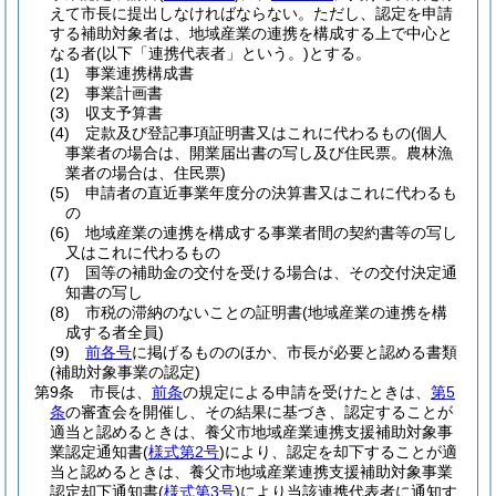
えて市長に提出しなければならない。
ただし、認定を申請
する補助対象者は、地域産業の連携を構成する上で中心と
なる者
(以下「連携代表者」という。)
とする。
(1)
事業連携構成書
(2)
事業計画書
(3)
収支予算書
(4)
定款及び登記事項証明書又はこれに代わるもの
(個人
事業者の場合は、開業届出書の写し及び住民票。農林漁
業者の場合は、住民票)
(5)
申請者の直近事業年度分の決算書又はこれに代わるも
の
(6)
地域産業の連携を構成する事業者間の契約書等の写し
又はこれに代わるもの
(7)
国等の補助金の交付を受ける場合は、その交付決定通
知書の写し
(8)
市税の滞納のないことの証明書
(地域産業の連携を構
成する者全員)
(9)
前各号
に掲げるもののほか、市長が必要と認める書類
(補助対象事業の認定)
第9条
市長は、
前条
の規定による申請を受けたときは、
第5
条
の審査会を開催し、その結果に基づき、認定することが
適当と認めるときは、養父市地域産業連携支援補助対象事
業認定通知書
(
様式第2号
)
により、認定を却下することが適
当と認めるときは、養父市地域産業連携支援補助対象事業
認定却下通知書
(
様式第3号
)
により当該連携代表者に通知す