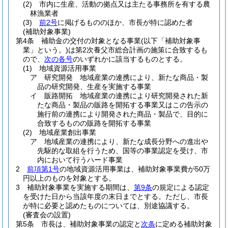
(2)
市内に生産、活動の拠点又は主たる事務所を有する農
林漁業者
(3)
前2号
に掲げるもののほか、市長が特に認めた者
(補助対象事業)
第4条
補助金の交付の対象となる事業
(以下「補助対象事
業」という。)
は第2次養父市総合計画の施策に合致するも
ので、
次の各号
のいずれかに該当するものとする。
(1)
地域資源活用事業
ア
研究開発 地域産業の連携により、新たな商品・製
品の研究開発、生産を実施する事業
イ
販路開拓 地域産業の連携により研究開発された新
たな商品・製品の販路を開拓する事業又はこの告示の
施行前の連携により開発された商品・製品で、目的に
合致するものの販路を開拓する事業
(2)
地域産業創出事業
ア
地域産業の連携により、新たな成長分野への進出や
先駆的な取組を行うため、国等の事業認定を受け、市
内において行うハード事業
2
前項第1号
の地域資源活用事業は、補助対象事業費が50万
円以上のものを対象とする。
3
補助対象事業を実施する期間は、
第9条
の規定による認定
を受けた日から当該年度の末日までとする。
ただし、市長
が特に必要と認めたものについては、別途協議する。
(審査会の設置)
第5条
市長は、補助対象事業の認定と
次条
に定める補助対象