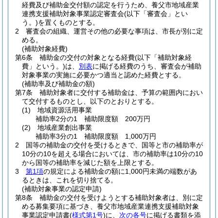
経費及び補助金交付額の認定を行うため、養父市地域産業
連携支援補助対象事業認定審査会
(以下「審査会」とい
う。)
を置くものとする。
2
審査会の組織、運営その他の必要な事項は、市長が別に定
める。
(補助対象経費)
第6条
補助金の交付の対象となる経費
(以下「補助対象経
費」という。)
は、
別表
に掲げる経費のうち、審査会が補助
対象事業の実施に必要かつ適当と認めた経費とする。
(補助率及び補助金の額)
第7条
補助対象者に交付する補助金は、予算の範囲内におい
て交付するものとし、以下のとおりとする。
(1)
地域資源活用事業
補助率2分の1 補助限度額 200万円
(2)
地域産業創出事業
補助率3分の1 補助限度額 1,000万円
2
国等の補助金の交付を受けるときで、国等と市の補助率が
10分の10を超える場合においては、市の補助率は10分の10
から国等の補助率を減じた額を上限とする。
3
第1項
の規定による補助金の額に1,000円未満の端数があ
るときは、これを切り捨てる。
(補助対象事業の認定申請)
第8条
補助金の交付を受けようとする補助対象者は、別に定
める募集要項に基づき、養父市地域産業連携支援補助対象
事業認定申請書
(
様式第1号
)
に、
次の各号
に掲げる書類を添