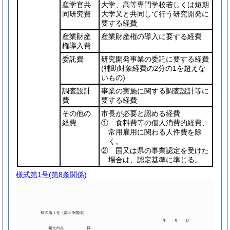
産学官共
大学、高等専門学校若しくは短期
同研究費
大学又と共同して行う研究開発に
要する経費
産業財産
産業財産権の導入に要する経費
権導入費
委託費
研究開発事業の委託に要する経費
(補助対象経費の2分の1を超えな
いもの)
調査設計
事業の実施に関する調査設計等に
費
要する経費
その他の
市長が必要と認める経費
経費
① 食料費等の個人消費的経費、
常用雇用に関わる人件費を除
く。
② 国又は県の事業認定を受けた
場合は、認定基準に準じる。
様式第1号
(第8条関係)