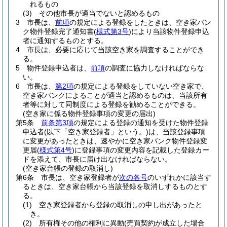
れるもの
(3)
その他市長が適当でないと認めるもの
3
市長は、
前項
の規定による登録をしたときは、空き家バン
ク物件登録完了通知書
(
様式第3号
)
により当該物件登録申込
者に通知するものとする。
4
市長は、必要に応じて当該空き家を調査することができ
る。
5
物件登録申込者は、
前項
の調査に協力しなければならな
い。
6
市長は、
第2項
の規定による登録をしていない空き家で、
空き家バンクによることが適当と認めるものは、当該所有
者等に対して同制度による登録を勧めることができる。
(空き家に係る物件登録事項の変更の届出)
第5条
前条第3項
の規定による登録の通知を受けた物件登録
申込者
(以下「空き家登録者」という。)
は、当該登録事項
に変更があったときは、速やかに空き家バンク物件登録変
更届
(
様式第4号
)
に登録事項の変更内容を記載した登録カー
ドを添えて、市長に届け出なければならない。
(空き家台帳の登録の取消し)
第6条
市長は、空き家登録者が
次の各号
のいずれかに該当す
るときは、空き家台帳から当該登録を取消しするものとす
る。
(1)
空き家登録者から登録の取消しの申し出があったと
き。
(2)
所有権その他の権利に異動
(売買契約が成立した場合