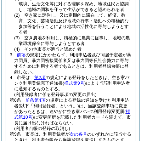
環境、生活文化等に対する理解を深め、地域住民と協調
し、地域の調和を守って生活ができると認められる者
(2)
空き家に定住し、又は定期的に滞在して、経済、教
育、文化、芸術活動及び地域の行事・活動への積極的な
参加等を行うことにより地域の活性化に寄与しようとす
る者
(3)
空き農地を利用し、積極的に農業に従事し、地域の農
業環境保全に寄与しようとする者
(4)
その他市長が適当と認めた者
3
前項
の規定にかかわらず、利用申込者及び同居予定者が暴
力団員、暴力団密接関係者又は暴力団等反社会勢力に寄与
するために利用する者であるときは、利用者登録台帳に登
録しない。
4
市長は、
第2項
の規定による登録をしたときは、空き家バ
ンク利用登録完了通知書
(
様式第9号
)
により当該利用申込者
に通知するものとする。
(利用登録者に係る登録事項の変更の届出)
第8条
前条第4項
の規定による登録の通知を受けた利用申込
者
(以下「利用登録者」という。)
は、当該登録事項に変更
があったときは、速やかに空き家バンク利用登録変更届
(
様
式第10号
)
に変更箇所を記載した利用者カードを添えて、市
長に届け出なければならない。
(利用者台帳の登録の取消し)
第9条
市長は、利用登録者が
次の各号
のいずれかに該当する
ときは、利用者台帳から当該登録を取消しするものとす