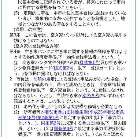
民基本台帳に記録されている者が、将来にわたって市内
に居住する意思を持つことをいう。
(5)
定期的に滞在 本市の住民基本台帳に記録されていな
い者が、将来的に市内へ定住することを前提とした、地
域とつながりのある滞在をすることをいう。
(適用上の注意)
第3条
この告示は、空き家バンク以外による空き家の取引を
妨げるものではない。
(空き家の登録申込み等)
第4条
空き家バンクに空き家に関する情報の登録を受けよう
とする物件所有者等
(以下「物件登録申込者」という。)
は、空き家バンク物件登録申込書
(
様式第1号
)
及び空き家バ
ンク物件登録カード
(
様式第2号
。以下「登録カード」とい
う。)
を市長に提出しなければならない。
2
市長は、
前項
の規定による登録の申込みがあった場合、そ
の内容等を確認の上、適当と認めたときは、空き家情報物
件登録台帳
(以下「空き家台帳」という。)
に登録しなけれ
ばならない。
ただし、当該空き家が
次の各号
のいずれかに
該当するときは、この限りでない。
(1)
老朽化が著しいもの又は大規模な修繕が必要なもの
(2)
所有者等が
養父市暴力団排除条例
(平成25年養父市条
例第18号)
第2条第1号
に規定する暴力団
(以下「暴力団」
という。)
、
同条第2号
に規定する暴力団員
(以下「暴力団
員」という。)
又は
同条第3号
に規定する暴力団密接関係
者
(以下「暴力団密接関係者」という。)
であると認めら