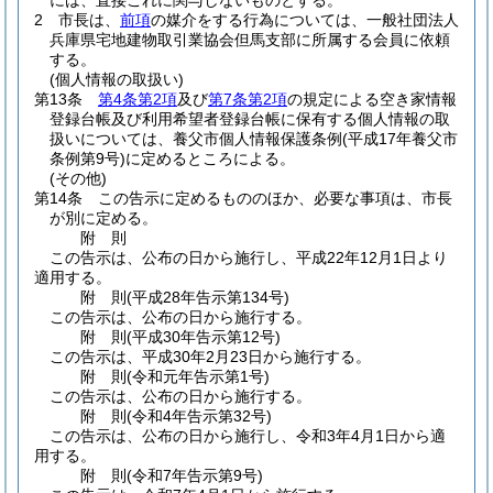
には、直接これに関与しないものとする。
2
市長は、
前項
の媒介をする行為については、一般社団法人
兵庫県宅地建物取引業協会但馬支部に所属する会員に依頼
する。
(個人情報の取扱い)
第13条
第4条第2項
及び
第7条第2項
の規定による空き家情報
登録台帳及び利用希望者登録台帳に保有する個人情報の取
扱いについては、養父市個人情報保護条例
(平成17年養父市
条例第9号)
に定めるところによる。
(その他)
第14条
この告示に定めるもののほか、必要な事項は、市長
が別に定める。
附
則
この告示は、公布の日から施行し、平成22年12月1日より
適用する。
附
則
(平成28年
告示第134号)
この告示は、公布の日から施行する。
附
則
(平成30年
告示第12号)
この告示は、平成30年2月23日から施行する。
附
則
(令和元年
告示第1号)
この告示は、公布の日から施行する。
附
則
(令和4年
告示第32号)
この告示は、公布の日から施行し、令和3年4月1日から適
用する。
附
則
(令和7年
告示第9号)