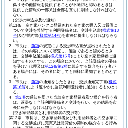
偽りその他情報を提供することが不適切と認めるときは、
提供した情報の一部又は全部を直ちに削除しなければなら
ない。
(交渉の申込み及び通知)
第11条
空き家バンクに登録された空き家の購入又は賃借に
ついて交渉を希望する利用登録者は、交渉申込書
(
様式第13
号
)
及び誓約書
(
様式第14号
)
を市長に提出しなければならな
い。
2
市長は、
前項
の規定による交渉申込書が提出されたとき
は、その内容について審査し、適当であると認めるとき
は、交渉申込通知書
(
様式第15号
)
により空き家登録者に通
知するものとする。
この場合において、当該登録者の委任
を受けた代理又は
第12条第2項
に規定する媒介を行う者が
ある場合には、その者に対しても同様に通知するものとす
る。
3
市長は、
前項
の通知をしたときは、交渉通知完了書
(
様式
第16号
)
により速やかに当該利用登録者に通知するものとす
る。
4
第2項
の通知を受けた当該空き家登録者及び媒介を行う者
は、遅滞なく当該利用登録者と交渉を行い、その結果を市
長に報告しなければならない。
(空き家登録者と利用登録者の交渉等)
第12条
市長は、空き家登録者及び利用登録者との空き家に
関する交渉並びに売買又は賃貸借の契約の媒介をする行為