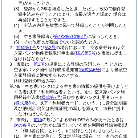
等)
があったとき。
(3)
登録から2年を経過したとき。
ただし、改めて物件登
録申込みを行うことにより、市長が適当と認めた場合は
再登録することができる。
(4)
申込み内容を故意に偽って登録したことが判明したと
き。
(5)
空き家登録者が
第4条第2項第2号
に該当したとき。
(6)
その他市長が適当でないと認めたとき。
2
前項第1号
及び
第2号
の場合において、空き家登録者は空
き家バンク物件登録取消申出書
(
様式第5号
)
を市長に提出し
なければならない。
3
市長は、
第1項
の規定による登録の取消しをしたときは、
空き家バンク物件登録取消通知書
(
様式第6号
)
により当該空
き家登録者に通知するものとする。
(利用登録の申込み等)
第7条
空き家バンクによる空き家の情報の提供を受けようと
する者
(以下「利用申込者」という。)
は、空き家バンク利
用登録申込書
(
様式第7号
)
及び空き家バンク利用者カード
(
様式第8号
。以下「利用者カード」という。)
に身分証明書
及び納税証明
(又は所得証明)
の写しを添えて、市長に提出
しなければならない。
2
市長は、
前項
の規定による登録の申込みがあったときは、
次の各号
のいずれかに該当している者を利用者登録台帳
(以
下「利用者台帳」という。)
に登録しなければならない。
(1)
空き家に定住し、又は定期的に滞在して、本市の自然