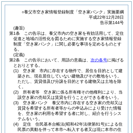
○養父市空き家情報登録制度「空き家バンク」実施要綱
平成22年12月28日
告示第144号
(趣旨)
第1条
この告示は、養父市内の空き家を有効活用して、定住
促進と地域の活性化を図るために実施する空き家情報登録
制度「空き家バンク」に関し必要な事項を定めるものとす
る。
(定義)
第2条
この告示において、用語の意義は、
次の各号
に掲げる
とおりとする。
(1)
空き家 市内に存在する物件で、居住を目的として建
築され、現在居住していない建物及びその敷地をいう。
ただし、賃貸借及び分譲を目的とする建物又は土地を除
く。
(2)
所有者等 空き家に係る所有権その他権利により、当
該空き家の売却又は賃貸を行うことができる者をいう。
(3)
空き家バンク 養父市内に存在する空き家の売却又は
賃貸を希望する所有者等からの申込みにより受けた情報
を、空き家の利用を希望する者に対し、紹介を行うシス
テムをいう。
(4)
定住 住民基本台帳法
(昭和42年法律第81号)
による住
民票の異動を伴って本市へ転入する者又は現に本市の住