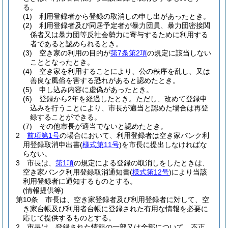
る。
(1)
利用登録者から登録の取消しの申し出があったとき。
(2)
利用登録者及び同居予定者が暴力団員、暴力団密接関
係者又は暴力団等反社会勢力に寄与するために利用する
者であると認められるとき。
(3)
空き家の利用の目的が
第7条第2項
の規定に該当しない
こととなったとき。
(4)
空き家を利用することにより、公の秩序を乱し、又は
善良な風俗を害する恐れがあると認めたとき。
(5)
申し込み内容に虚偽があったとき。
(6)
登録から2年を経過したとき。
ただし、改めて登録申
込みを行うことにより、市長が適当と認めた場合は再登
録することができる。
(7)
その他市長が適当でないと認めたとき。
2
前項第1号
の場合において、利用登録者は空き家バンク利
用登録取消申出書
(
様式第11号
)
を市長に提出しなければな
らない。
3
市長は、
第1項
の規定による登録の取消しをしたときは、
空き家バンク利用登録取消通知書
(
様式第12号
)
により当該
利用登録者に通知するものとする。
(情報提供等)
第10条
市長は、空き家登録者及び利用登録者に対して、空
き家台帳及び利用者台帳に登録された有用な情報を必要に
応じて提供するものとする。
2
市長は、登録された情報の一部又は全部について、不正、