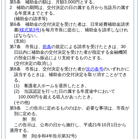
第5条
補助金の額は、月額3,000円とする。
2
補助の期間は、交付決定の日の属する月から当該月の属す
る年度末までとする。
(補助金の請求等)
第6条
補助金の交付決定を受けた者は、日常経費補助金請求
書
(
様式第3号
)
を毎月市長に提出し、補助金を請求しなけれ
ばならない。
(支給)
第7条
市長は、
前条
の規定による請求を受けたときは、30
日以内に補助金の交付決定を受けた者が指定する金融機関
の預金口座へ振込により支給するものとする。
(交付決定の取消し)
第8条
市長は、交付決定を受けた者が
次の各号
のいずれかに
該当するときは、補助金の交付決定を取り消すことができ
る。
(1)
養護老人ホームを退所したとき。
(2)
当該認定を行った日の属する年度途中において
100,000円を超える収入があったとき。
(その他)
第9条
この告示に定めるもののほか、必要な事項は、市長が
別に定める。
附
則
この告示は、公布の日から施行し、平成21年10月1日から
適用する。
附
則
(令和4年
告示第32号)