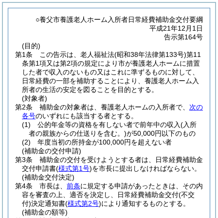
○養父市養護老人ホーム入所者日常経費補助金交付要綱
平成21年12月1日
告示第164号
(目的)
第1条
この告示は、老人福祉法
(昭和38年法律第133号)
第11
条第1項又は第2項の規定により市が養護老人ホームに措置
した者で収入のないもの又はこれに準ずるものに対して、
日常経費の一部を補助することにより、養護老人ホーム入
所者の生活の安定を図ることを目的とする。
(対象者)
第2条
補助金の対象者は、養護老人ホームの入所者で、
次の
各号
のいずれにも該当する者とする。
(1)
公的年金等の資格を有しない者で前年中の収入
(入所
者の親族からの仕送りを含む。)
が50,000円以下のもの
(2)
年度当初の所持金が100,000円を超えない者
(補助金の交付申請)
第3条
補助金の交付を受けようとする者は、日常経費補助金
交付申請書
(
様式第1号
)
を市長に提出しなければならない。
(補助金交付決定)
第4条
市長は、
前条
に規定する申請があったときは、その内
容を審査の上、適否を決定し、日常経費補助金交付
(不交
付)
決定通知書
(
様式第2号
)
により通知するものとする。
(補助金の額等)