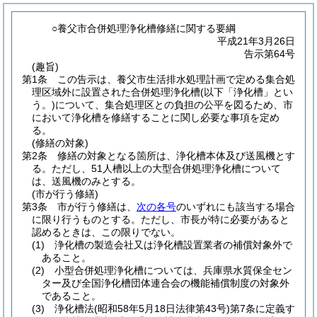
○養父市合併処理浄化槽修繕に関する要綱
平成21年3月26日
告示第64号
(趣旨)
第1条
この告示は、養父市生活排水処理計画で定める集合処
理区域外に設置された合併処理浄化槽
(以下「浄化槽」とい
う。)
について、集合処理区との負担の公平を図るため、市
において浄化槽を修繕することに関し必要な事項を定め
る。
(修繕の対象)
第2条
修繕の対象となる箇所は、浄化槽本体及び送風機とす
る。
ただし、51人槽以上の大型合併処理浄化槽について
は、送風機のみとする。
(市が行う修繕)
第3条
市が行う修繕は、
次の各号
のいずれにも該当する場合
に限り行うものとする。
ただし、市長が特に必要があると
認めるときは、この限りでない。
(1)
浄化槽の製造会社又は浄化槽設置業者の補償対象外で
あること。
(2)
小型合併処理浄化槽については、兵庫県水質保全セン
ター及び全国浄化槽団体連合会の機能補償制度の対象外
であること。
(3)
浄化槽法
(昭和58年5月18日法律第43号)
第7条に定義す