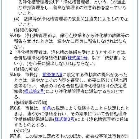
る浄化槽管理者
(以下「浄化槽管理者」という。)
が適正
な維持管理をし、善良な管理者の注意義務を怠っていな
いこと。
(4)
故障等が浄化槽管理者の故意又は過失によるものでな
いこと。
(修繕の依頼)
第4条
浄化槽管理者は、保守点検業者から浄化槽の故障等の
報告を受けたときは、速やかに市長に報告しなければなら
ない。
2
浄化槽管理者は、浄化槽の修繕を受けようとするときは、
合併処理浄化槽修繕依頼書
(
様式第1号
。以下「依頼書」と
いう。)
を市長に提出しなければならない。
(修繕の可否)
第5条
市長は、
前条第2項
に規定する依頼書の提出があった
ときは、速やかにその内容を審査し、必要に応じて現地調
査等を行い、修繕の可否を合併処理浄化槽修繕可否決定通
知書
(
様式第2号
)
により浄化槽管理者に通知するものとす
る。
(修繕結果の通知)
第6条
市長は、
前条
の規定により修繕することを決定したと
きは、速やかに修繕を行い、その結果について合併処理浄
化槽修繕結果通知書
(
様式第3号
)
により浄化槽管理者に通知
するものとする。
(その他)
第7条
この告示に定めるもののほか、必要な事項は市長が別