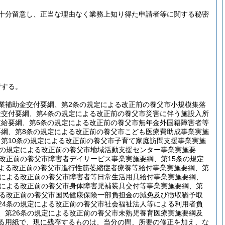
十分留意し、正当な理由なく業務上知り得た申請者等に関する秘密
行する。
業補助金交付要綱、第2条の規定による改正前の養父市小規模集落
金交付要綱、第4条の規定による改正前の養父市災害に伴う施設入所
支給要綱、第6条の規定による改正前の養父市無年金外国籍障害者等
要綱、第8条の規定による改正前の養父市こども医療費助成事業実施
第10条の規定による改正前の養父市子育て家庭訪問支援事業実施
条の規定による改正前の養父市地域活動支援センター事業実施要
る改正前の養父市障害者デイサービス事業実施要綱、第15条の規定
による改正前の養父市進行性筋萎縮症者療養等給付事業実施要綱、第
定による改正前の養父市障害者等日常生活用具給付事業実施要綱、
定による改正前の養父市身体障害児補装具交付等事業実施要綱、第
よる改正前の養父市国民健康保険一部負担金の減免及び徴収猶予取
24条の規定による改正前の養父市社会福祉法人等による利用者負
、第26条の規定による改正前の養父市未熟児養育医療実施要綱及
よる用紙で、現に残存するものは、当分の間、所要の修正を加え、な