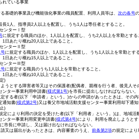
られている事業
する基礎的事業及び機能強化事業の職員配置、利用人員等は、
次の各号
設長1人、指導員2人以上を配置し、うち1人は専任者とすること。
センターⅠ型
号
に規定する職員のほか、1人以上を配置し、うち2人以上を常勤とする
、1日あたり概ね20人以上であること。
センターⅡ型
1号
に規定する職員のほか、1人以上を配置し、うち1人以上を常勤とす
、1日あたり概ね15人以上であること。
センターⅢ型
1号
に規定する職員のうち1人以上を常勤とすること。
、1日あたり概ね10人以上であること。
定)
しようとする障害者等又はその保護者
(配偶者、親権を行う者、後見人そ
センター事業利用申請書
(
様式第1号
)
を市長に提出しなければならない。
規定する者
(以下「申請者」という。)
からの申請があったときは、その内
定通知書
(
様式第2号
)
又は養父市地域活動支援センター事業利用却下通知
止)
規定により利用の決定を受けた者
(以下「利用者」という。)
は、地域活
センター事業利用変更申請書
(
様式第4号
)
により、利用を廃止しようとす
に市長に申請し、又は届け出なければならない。
申請又は届出があったときは、内容審査のうえ、
前条第2項
の規定により