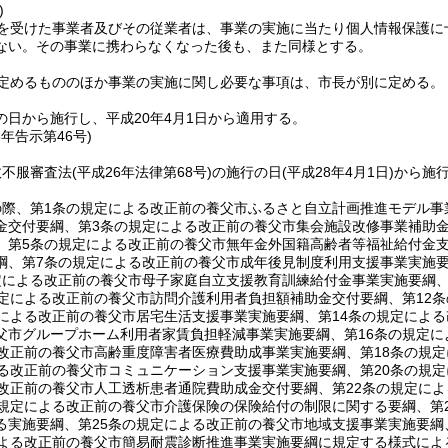
)
を受けた事業者及びその従業者は、事業の実施に当たり個人情報保護に
ない。
その事業に携わらなくなった後も、また同様とする。
定めるもののほか事業の実施に関し必要な事項は、市長が別に定める。
の日から施行し、平成20年4月1日から適用する。
8年
告示第46号)
政不服審査法
(平成26年法律第68号)
の施行の日
(平成28年4月1日)
から施
の際、第1条の規定による改正前の養父市ふるさと自立計画推進モデル事
金交付要綱、第3条の規定による改正前の養父市集会施設改修事業補助
、第5条の規定による改正前の養父市無年金外国籍高齢者等福祉給付金
綱、第7条の規定による改正前の養父市成年後見制度利用支援事業実施
定による改正前の養父市母子家庭自立支援教育訓練給付金事業実施要綱、
規定による改正前の養父市訪問介護利用者負担額補助金交付要綱、第12
定による改正前の養父市居宅生活支援事業実施要綱、第14条の規定によ
父市グループホーム利用者家賃負担軽減事業実施要綱、第16条の規定
る改正前の養父市高齢重度障害者医療費助成事業実施要綱、第18条の規
よる改正前の養父市コミュニケーション支援事業実施要綱、第20条の規
る改正前の養父市人工透析患者通院費助成金交付要綱、第22条の規定に
の規定による改正前の養父市介護保険の保険給付の制限に関する要綱、第
る実施要綱、第25条の規定による改正前の養父市地域支援事業実施要綱
による改正前の養父市簡易耐震診断推進事業実施要綱に規定する様式に