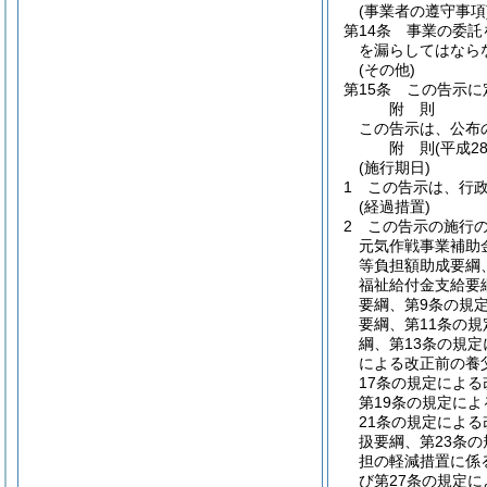
(事業者の遵守事項
第14条
事業の委託
を漏らしてはなら
(その他)
第15条
この告示に
附
則
この告示は、公布
附
則
(平成2
(施行期日)
1
この告示は、行
(経過措置)
2
この告示の施行
元気作戦事業補助
等負担額助成要綱
福祉給付金支給要
要綱、第9条の規
要綱、第11条の
綱、第13条の規
による改正前の養
17条の規定によ
第19条の規定に
21条の規定によ
扱要綱、第23条
担の軽減措置に係
び第27条の規定