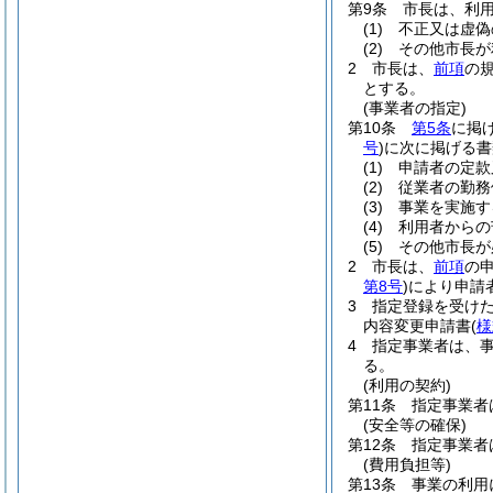
第9条
市長は、利
(1)
不正又は虚偽
(2)
その他市長が
2
市長は、
前項
の
とする。
(事業者の指定)
第10条
第5条
に掲
号
)
に次に掲げる書
(1)
申請者の定款
(2)
従業者の勤務
(3)
事業を実施す
(4)
利用者からの
(5)
その他市長が
2
市長は、
前項
の
第8号
)
により申請
3
指定登録を受け
内容変更申請書
(
様
4
指定事業者は、
る。
(利用の契約)
第11条
指定事業者
(安全等の確保)
第12条
指定事業者
(費用負担等)
第13条
事業の利用