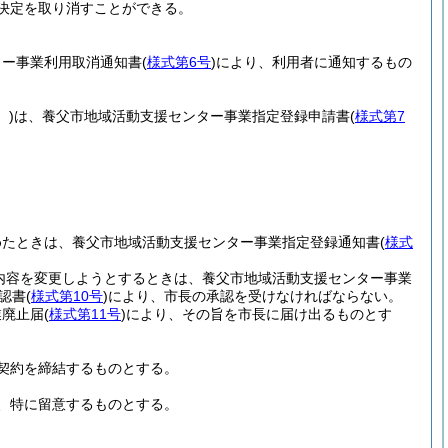
決定を取り消すことができる。
ター事業利用取消通知書
(
様式第6号
)
により、利用者に通知するもの
。)
は、養父市地域活動支援センター事業指定登録申請書
(
様式第7
めたときは、養父市地域活動支援センター事業指定登録通知書
(
様式
内容を変更しようとするときは、養父市地域活動支援センター事業
認書
(
様式第10号
)
により、市長の承認を受けなければならない。
業廃止届
(
様式第11号
)
により、その旨を市長に届け出るものとす
契約を締結するものとする。
、特に留意するものとする。