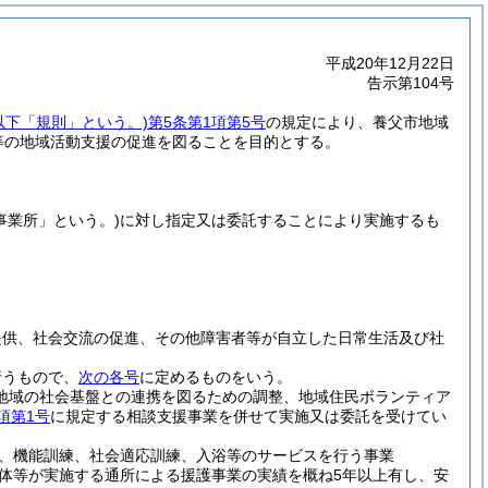
平成20年12月22日
告示第104号
。以下「規則」という。)
第5条第1項第5号
の規定により、養父市地域
等の地域活動支援の促進を図ることを目的とする。
事業所」という。)
に対し指定又は委託することにより実施するも
提供、社会交流の促進、その他障害者等が自立した日常生活及び社
行うもので、
次の各号
に定めるものをいう。
地域の社会基盤との連携を図るための調整、地域住民ボランティア
項第1号
に規定する相談支援事業を併せて実施又は委託を受けてい
、機能訓練、社会適応訓練、入浴等のサービスを行う事業
体等が実施する通所による援護事業の実績を概ね5年以上有し、安