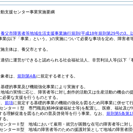
活動支援センター事業実施要綱
、
養父市障害者等地域生活支援事業施行規則
(平成18年規則第29号の3
事業
(以下「事業」という。)
の実施について必要な事項を定め、障害者
実施主体は、養父市とする。
、適切に運営ができると認められる社会福祉法人、非営利法人等
(以下「
対象者は、
規則第4条
に規定する者とする。
、基礎的事業及び機能強化事業により実施する。
、地域の実情に応じ、障害者等に対し創作的活動又は生産活動の機会の
に必要な支援を行うものとする。
は、
前項
に規定する基礎的事業の機能の強化を図るため同事業に併せて
センターⅠ型 専門職員
(精神保健福祉士等)
を配置し、医療、福祉及び
する理解促進を図るための普及啓発等を行う事業。
なお、
規則第5条第1
する。
センターⅡ型 地域において雇用・就労が困難な在宅の障害者等に対し
センターⅢ型 地域の障害者等のための援護対策として地域の障害者団