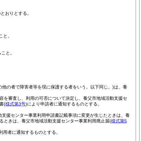
のとおりとする。
こと。
ること。
の他の者で障害者等を現に保護する者をいう。以下同じ。)
は、養
容を審査し、利用の可否について決定し、養父市地域活動支援セ
書
(
様式第3号
)
により申請者に通知するものとする。
動支援センター事業利用申請書記載事項に変更が生じたときは、養
るときは、養父市地域活動支援センター事業利用廃止届
(
様式第5
利用者に通知するものとする。