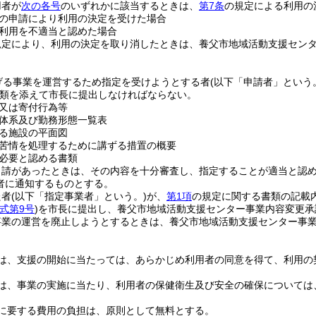
用者が
次の各号
のいずれかに該当するときは、
第7条
の規定による利用の
の申請により利用の決定を受けた場合
利用を不適当と認めた場合
規定により、利用の決定を取り消したときは、養父市地域活動支援セン
げる事業を運営するため指定を受けようとする者
(以下「申請者」という
類を添えて市長に提出しなければならない。
又は寄付行為等
体系及び勤務形態一覧表
る施設の平面図
苦情を処理するために講ずる措置の概要
必要と認める書類
申請があったときは、その内容を十分審査し、指定することが適当と認
者に通知するものとする。
た者
(以下「指定事業者」という。)
が、
第1項
の規定に関する書類の記載
式第9号
)
を市長に提出し、養父市地域活動支援センター事業内容変更承
事業の運営を廃止しようとするときは、養父市地域活動支援センター事
は、支援の開始に当たっては、あらかじめ利用者の同意を得て、利用の
は、事業の実施に当たり、利用者の保健衛生及び安全の確保については
に要する費用の負担は、原則として無料とする。