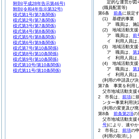
定的な運営が図
附則
(平成28年告示第46号)
(職員配置等)
附則
(令和4年告示第32号)
第6条
前条
に規定
様式第1号
(第7条関係)
(1)
基礎的事業
様式第2号
(第7条関係)
ア
職員は、施
様式第3号
(第7条関係)
(2)
地域活動支援
様式第4号
(第8条関係)
ア
職員は、
前
様式第5号
(第8条関係)
イ
利用人員は
様式第6号
(第9条関係)
(3)
地域活動支援
様式第7号
(第10条関係)
ア
職員は、
第
様式第8号
(第10条関係)
イ
利用人員は
様式第9号
(第10条関係)
(4)
地域活動支援
様式第10号
(第10条関係)
ア
職員は、
第
様式第11号
(第10条関係)
イ
利用人員は
(利用の申請及び決
第7条
事業を利用
父市地域活動支援
2
市長は、
前項
に
ンター事業利用決
(利用の変更及び廃
第8条
前条第2項
の
父市地域活動支援
号
)
により、速やか
2
市長は、
前項
の
(利用の取消し)