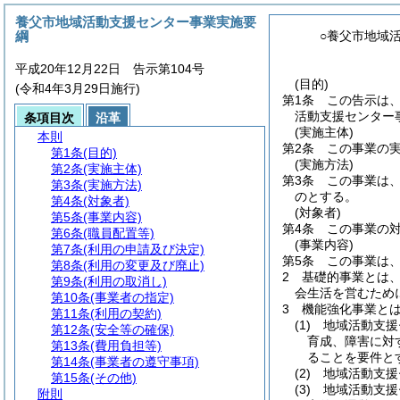
養父市地域活動支援センター事業実施要
綱
○養父市地域
平成20年12月22日 告示第104号
(目的)
(令和4年3月29日施行)
第1条
この告示は
活動支援センター
条項目次
沿革
(実施主体)
本則
第2条
この事業の
第1条
(目的)
(実施方法)
第2条
(実施主体)
第3条
この事業は
第3条
(実施方法)
のとする。
第4条
(対象者)
(対象者)
第5条
(事業内容)
第4条
この事業の
第6条
(職員配置等)
(事業内容)
第7条
(利用の申請及び決定)
第5条
この事業は
第8条
(利用の変更及び廃止)
2
基礎的事業とは
第9条
(利用の取消し)
会生活を営むため
第10条
(事業者の指定)
3
機能強化事業と
第11条
(利用の契約)
(1)
地域活動支援
第12条
(安全等の確保)
育成、障害に対
第13条
(費用負担等)
ることを要件と
第14条
(事業者の遵守事項)
(2)
地域活動支援
第15条
(その他)
(3)
地域活動支援
附則