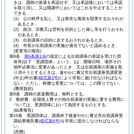
きは、講師の派遣を承認せず、又は承認後においては承認
を取り消し、又は開講中においてはこれを中止することが
できる。
(1)
公の秩序を乱し、又は善良な風俗を阻害するおそれが
あるとき。
(2)
政治、宗教又は営利を目的とした催し等を行うおそれ
があるとき。
(3)
出前講座の目的に反するおそれがあるとき。
(4)
市長が出前講座の実施が適当でないと認めるとき。
(変更等の報告)
第8条
第6条第1項
の規定による出前講座の承認を受けた団
体等
(以下「受講団体」という。)
は、開催日時、場所その
他申込事項に変更があったとき、又は出前講座の実施を取
り消そうとするときは、速やかに養父市出前講座受講変更
(中止)
申出書
(
様式第3号
)
により市長に届け出なければなら
ない。
ただし、軽微な変更については、この限りでない。
(費用負担)
第9条
講師の派遣費用は、無料とする。
2
教材費、会場借上費その他出前講座の実施に要する費用に
ついては、受講団体において負担するものとする。
(結果報告)
第10条
受講団体は、講座終了後速やかに養父市出前講座受
講結果報告書
(
様式第4号
)
を市長に提出しなければならな
い。
(庶務)