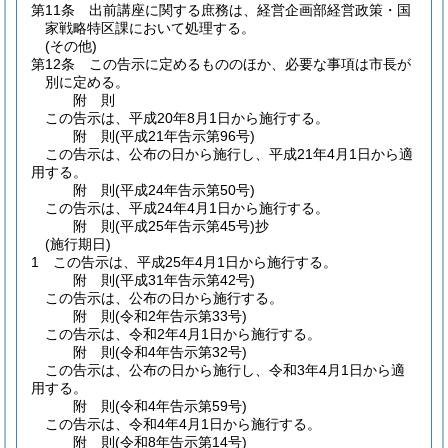
第11条
出前講座に関する庶務は、経営企画部経営政策・国
家戦略特区課において処理する。
(その他)
第12条
この告示に定めるもののほか、必要な事項は市長が
別に定める。
附
則
この告示は、平成20年8月1日から施行する。
附
則
(平成21年
告示第96号)
この告示は、公布の日から施行し、平成21年4月1日から適
用する。
附
則
(平成24年
告示第50号)
この告示は、平成24年4月1日から施行する。
附
則
(平成25年
告示第45号)
抄
(施行期日)
1
この告示は、平成25年4月1日から施行する。
附
則
(平成31年
告示第42号)
この告示は、公布の日から施行する。
附
則
(令和2年
告示第33号)
この告示は、令和2年4月1日から施行する。
附
則
(令和4年
告示第32号)
この告示は、公布の日から施行し、令和3年4月1日から適
用する。
附
則
(令和4年
告示第59号)
この告示は、令和4年4月1日から施行する。
附
則
(令和8年
告示第14号)