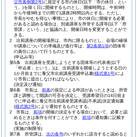
父市条例第2号)
に規定する市の休日
(以下「市の休日」とい
う。)
を除く日に開催するものとし、開催時間は、午前9時
から午後9時までの間で1講座2時間以内とする。
ただし、
市長がやむを得ない事情により、市の休日に開催する必要
があると認める場合は、別途講座を所管する課等
(以下「所
管課」という。)
と協議の上、開催日時を変更することがで
きる。
2
出前講座の開催場所は、市内に限るものとし、会場の確保
や講座についての準備及び進行等は、
第2条第1項
の団体等
の責任において行うものとする。
(申込み等)
第5条
出前講座を受講しようとする団体等の代表者
(以下
「申込者」という。)
は、出前講座を開催しようとする日の
1か月前までに養父市出前講座受講申込書
(
様式第1号
)
によ
り市長に提出しなければならない。
(決定及び通知)
第6条
市長は、
前条
の規定による申請があったときは、所管
課と調整して開講の可否を決定し、受講希望日の14日前ま
でに申込者に養父市出前講座受講承認
(不承認)
決定通知書
(
様式第2号
)
により通知するものとする。
2
市長は、
前項
の開催の決定をする場合において、必要と認
めるときは条件を付すことができ、
前項
の通知書に記載す
るものとする。
(実施の制限等)
第7条
所管課は、
次の各号
のいずれかに該当すると認めると