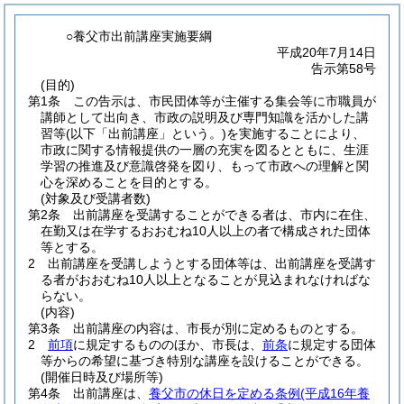
○養父市出前講座実施要綱
平成20年7月14日
告示第58号
(目的)
第1条
この告示は、市民団体等が主催する集会等に市職員が
講師として出向き、市政の説明及び専門知識を活かした講
習等
(以下「出前講座」という。)
を実施することにより、
市政に関する情報提供の一層の充実を図るとともに、生涯
学習の推進及び意識啓発を図り、もって市政への理解と関
心を深めることを目的とする。
(対象及び受講者数)
第2条
出前講座を受講することができる者は、市内に在住、
在勤又は在学するおおむね10人以上の者で構成された団体
等とする。
2
出前講座を受講しようとする団体等は、出前講座を受講す
る者がおおむね10人以上となることが見込まれなければな
らない。
(内容)
第3条
出前講座の内容は、市長が別に定めるものとする。
2
前項
に規定するもののほか、市長は、
前条
に規定する団体
等からの希望に基づき特別な講座を設けることができる。
(開催日時及び場所等)
第4条
出前講座は、
養父市の休日を定める条例
(平成16年養