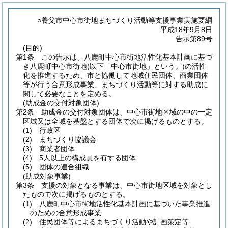
○養父市中心市街地まちづくり活動等支援事業実施要綱
平成18年9月8日
告示第89号
(目的)
第1条
この告示は、八鹿町中心市街地活性化基本計画に基づ
き八鹿町中心市街地
(以下「中心市街地」という。)
の活性
化を推進するため、市と協働して地域住民団体、商業団体
等が行う合意形成事業、まちづくり活動等に対する助成に
関して必要なことを定める。
(助成金の交付対象団体)
第2条
助成金の交付対象団体は、中心市街地区域の中の一定
区域又は全域を基盤とする団体で次に掲げるものとする。
(1)
行政区
(2)
まちづくり協議会
(3)
商業者団体
(4)
5人以上の構成員を有する団体
(5)
団体の連合組織
(助成対象事業)
第3条
支援の対象となる事業は、中心市街地区域を対象とし
たもので次に掲げるものとする。
(1)
八鹿町中心市街地活性化基本計画に基づいた事業推進
のための合意形成事業
(2)
住民団体等によるまちづくり活動や計画策定等