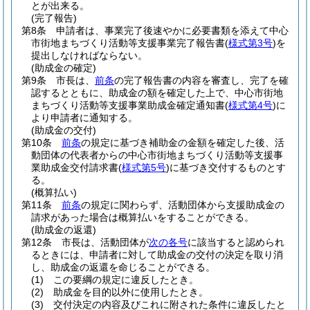
とが出来る。
(完了報告)
第8条
申請者は、事業完了後速やかに必要書類を添えて中心
市街地まちづくり活動等支援事業完了報告書
(
様式第3号
)
を
提出しなければならない。
(助成金の確定)
第9条
市長は、
前条
の完了報告書の内容を審査し、完了を確
認するとともに、助成金の額を確定した上で、中心市街地
まちづくり活動等支援事業助成金確定通知書
(
様式第4号
)
に
より申請者に通知する。
(助成金の交付)
第10条
前条
の規定に基づき補助金の金額を確定した後、活
動団体の代表者からの中心市街地まちづくり活動等支援事
業助成金交付請求書
(
様式第5号
)
に基づき交付するものとす
る。
(概算払い)
第11条
前条
の規定に関わらず、活動団体から支援助成金の
請求があった場合は概算払いをすることができる。
(助成金の返還)
第12条
市長は、活動団体が
次の各号
に該当すると認められ
るときには、申請者に対して助成金の交付の決定を取り消
し、助成金の返還を命じることができる。
(1)
この要綱の規定に違反したとき。
(2)
助成金を目的以外に使用したとき。
(3)
交付決定の内容及びこれに附された条件に違反したと