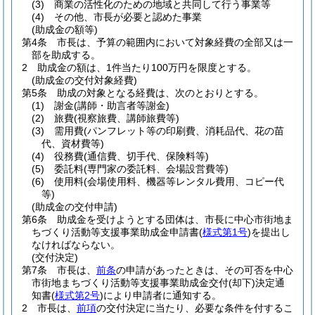
(3)
商業の活性化のための地域と共同して行う事業等
(4)
その他、市長が必要と認めた事業
(助成金の額等)
第4条
市長は、予算の範囲内において対象経費の全部又は一
部を助成する。
2
助成金の額は、1件当たり100万円を限度とする。
(助成金の交付対象経費)
第5条
助成の対象となる経費は、次のとおりとする。
(1)
謝金
(講師・助言者等謝金)
(2)
旅費
(視察旅費、講師旅費等)
(3)
需用費
(パンフレット等の印刷費、消耗品代、花の苗
代、資材費等)
(4)
役務費
(通信費、切手代、保険料等)
(5)
委託料
(専門家の委託料、会場設営費等)
(6)
使用料
(会場使用料、機器等レンタル費用、コピー代
等)
(助成金の交付申請)
第6条
助成金を受けようとする団体は、市長に中心市街地ま
ちづくり活動等支援事業助成金申請書
(
様式第1号
)
を提出し
なければならない。
(交付決定)
第7条
市長は、
前条
の申請があったときは、その可否を中心
市街地まちづくり活動等支援事業助成金交付
(却下)
決定通
知書
(
様式第2号
)
により申請者に通知する。
2
市長は、
前項
の交付決定に当たり、必要な条件を付するこ