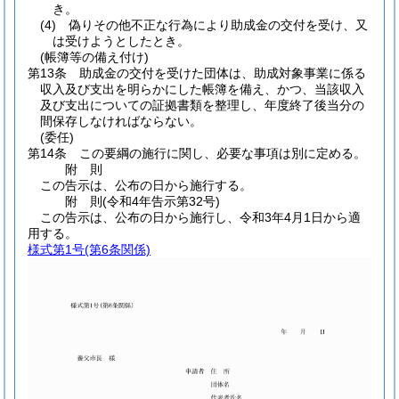
き。
(4)
偽りその他不正な行為により助成金の交付を受け、又
は受けようとしたとき。
(帳簿等の備え付け)
第13条
助成金の交付を受けた団体は、助成対象事業に係る
収入及び支出を明らかにした帳簿を備え、かつ、当該収入
及び支出についての証拠書類を整理し、年度終了後当分の
間保存しなければならない。
(委任)
第14条
この要綱の施行に関し、必要な事項は別に定める。
附
則
この告示は、公布の日から施行する。
附
則
(令和4年
告示第32号)
この告示は、公布の日から施行し、令和3年4月1日から適
用する。
様式第1号
(第6条関係)