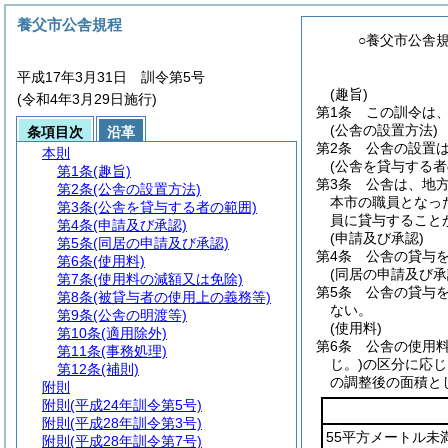
養父市公舎規程
○養父市公舎
平成17年3月31日 訓令第5号
(趣旨)
(令和4年3月29日施行)
第1条
この訓令は
(公舎の設置方法)
条項目次
沿革
第2条
公舎の設置
本則
(公舎を貸与する者
第1条
(趣旨)
第3条
公舎は、地
第2条
(公舎の設置方法)
本市の職員となっ
第3条
(公舎を貸与する者の範囲)
員に貸与すること
第4条
(申請及び承認)
(申請及び承認)
第5条
(同居の申請及び承認)
第4条
公舎の貸与
第6条
(使用料)
(同居の申請及び承
第7条
(使用料の減額又は免除)
第5条
公舎の貸与
第8条
(被貸与者の使用上の義務等)
ない。
第9条
(公舎の明渡等)
(使用料)
第10条
(適用除外)
第6条
公舎の使用
第11条
(事務処理)
じ。)
の区分に応じ
第12条
(補則)
の調整後の面積と
附則
附則
(平成24年訓令第5号)
附則
(平成28年訓令第3号)
55平方メートル未
附則
(平成28年訓令第7号)