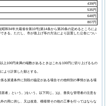
439円
535円
648円
807円
則
(昭和34年大蔵省令第10号)
第14条から第20条の定めるところによ
ができる。
ただし、市が借上げ等の方法により設置した公舎につい
以上100円未満の端数があるときはこれを100円に切り上げるもの
割により計算した額とする。
に係る派遣条件に別段の協定がある場合その他特別の事情がある場
同居者」という。)
をいう。以下同じ。)
は、善良な管理者の注意を
以外の用に供し、又は改造、模様替その他の工事を行ってはならな