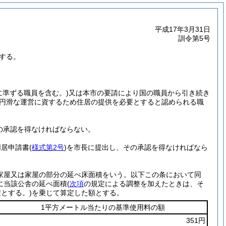
平成17年3月31日
訓令第5号
する。
に準ずる職員を含む。)
又は本市の要請により国の職員から引き続き
円滑な運営に資するため住居の提供を必要とすると認められる職
の承認を得なければならない。
同居申請書
(
様式第2号
)
を市長に提出し、その承認を得なければなら
ち家屋又は家屋の部分の延べ床面積をいう。以下この条において同
に当該公舎の延べ面積
(
次項
の規定による調整を加えたときは、そ
とする。)
を乗じて算定した額とする。
1平方メートル当たりの基準使用料の額
351円