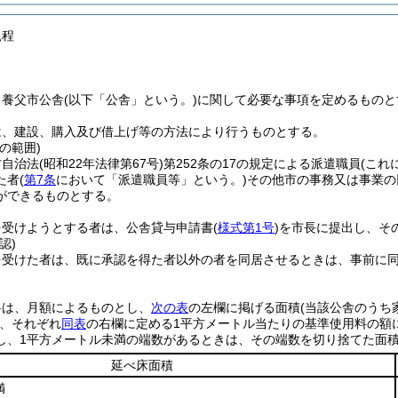
規程
、養父市公舎
(以下「公舎」という。)
に関して必要な事項を定めるものと
は、建設、購入及び借上げ等の方法により行うものとする。
の範囲)
方自治法
(昭和22年法律第67号)
第252条の17の規定による派遣職員
(これ
た者
(
第7条
において「派遣職員等」という。)
その他市の事務又は事業の
ができるものとする。
を受けようとする者は、公舎貸与申請書
(
様式第1号
)
を市長に提出し、そ
認)
を受けた者は、既に承認を得た者以外の者を同居させるときは、事前に
料は、月額によるものとし、
次の表
の左欄に掲げる面積
(当該公舎のう
、それぞれ
同表
の右欄に定める1平方メートル当たりの基準使用料の額
し、1平方メートル未満の端数があるときは、その端数を切り捨てた面積
延べ床面積
満