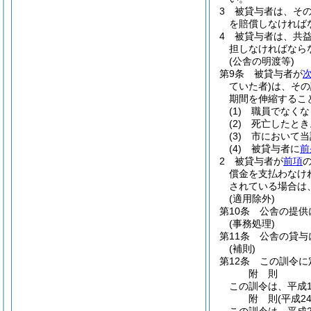
3
被貸与者は、そ
を賠償しなければ
4
被貸与者は、共
担しなければなら
(公舎の明渡等)
第9条
被貸与者が
ていた者)
は、その
期間を伸縮するこ
(1)
職員でなくな
(2)
死亡したとき
(3)
市において当
(4)
被貸与者に
前
2
被貸与者が
前項
償金を支払わなけ
されている場合は
(適用除外)
第10条
公舎の提供
(事務処理)
第11条
公舎の貸与
(補則)
第12条
この訓令に
附
則
この訓令は、平成1
附
則
(平成2