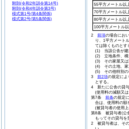
附則
(令和2年訓令第14号)
55平方メートル以
附則
(令和4年訓令第3号)
70平方メートル以
様式第1号
(第4条関係)
様式第2号
(第5条関係)
80平方メートル以
100平方メートル
2
前項
の場合にお
り、1平方メート
ては除くものとす
(1)
当該公舎が建
(2)
立地条件、構
(3)
その家屋又は
(4)
その土地、家
(5)
その他特別の
3
前2項
の規定によ
とする。
4
新たに公舎の貸
(使用料の減額又は
第7条
前条
の規定
合は、使用料の額
(被貸与者の使用上
第8条
被貸与者
(
もってその貸与を
2
被貸与者は、そ
い。