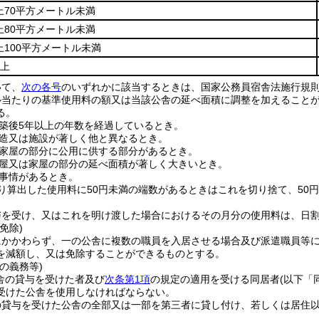
上70平方メートル未満
上80平方メートル未満
上100平方メートル未満
以上
いて、
次の各号
のいずれかに該当するときは、国家公務員宿舎法施行規
ル当たりの基準使用料の額又は当該公舎の延べ面積に調整を加えること
る。
築後5年以上の年数を経過しているとき。
造又は施設が著しく他と異なるとき。
家屋の部分に公用に供する部分があるとき。
屋又は家屋の部分の延べ面積が著しく大きいとき。
事情があるとき。
り算出した使用料に50円未満の端数があるときはこれを切り捨て、50円
与を受け、又はこれを明け渡した場合におけるその月分の使用料は、日
免除)
にかかわらず、一の公舎に複数の職員を入居させる場合及び派遣職員等
を減額し、又は免除することができるものとする。
の義務等)
公舎の貸与を受けた者及び
次条第1項
の規定の適用を受ける同居者
(以下「
受けた公舎を使用しなければならない。
の貸与を受けた公舎の全部又は一部を第三者に貸し付け、若しくは居住