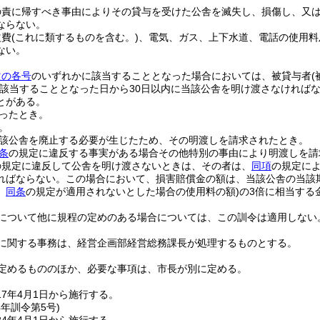
の責に帰すべき事由によりその貸与を受けた公舎を滅失し、損傷し、又
ならない。
益費
(これに類するものを含む。)
、電気、ガス、上下水道、電話の使用料
ない。
次の各号
のいずれかに該当することとなった場合においては、被貸与者
該当することとなった日から30日以内に当該公舎を明け渡さなければ
とがある。
ったとき。
。
該公舎を廃止する必要が生じたため、その明渡しを請求されたとき。
条
の規定に違反する事実がある場合その他特別の事由により明渡しを請
の規定に違反して公舎を明け渡さないときは、その者は、
同項
の規定に
ればならない。
この場合において、損害賠償金の額は、当該公舎の当該
、
同条
の規定が適用されないとした場合の使用料の額)
の3倍に相当する
について他に規程の定めのある場合については、この訓令は適用しない
に関する事務は、経営企画部経営総務課長が処理するものとする。
定めるもののほか、必要な事項は、市長が別に定める。
7年4月1日から施行する。
4年
訓令第5号)