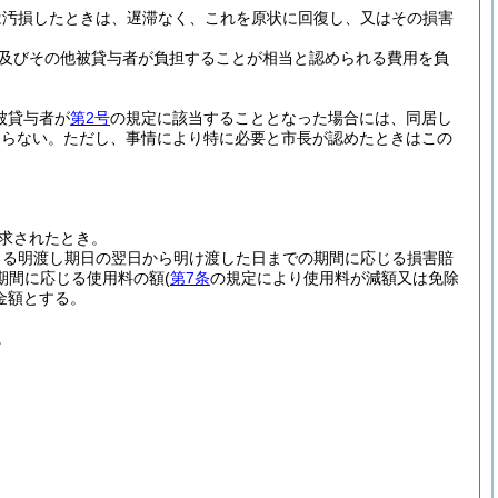
は汚損したときは、遅滞なく、これを原状に回復し、又はその損害
及びその他被貸与者が負担することが相当と認められる費用を負
(被貸与者が
第2号
の規定に該当することとなった場合には、同居し
ならない。
ただし、事情により特に必要と市長が認めたときはこの
求されたとき。
よる明渡し期日の翌日から明け渡した日までの期間に応じる損害賠
期間に応じる使用料の額
(
第7条
の規定により使用料が減額又は免除
金額とする。
。