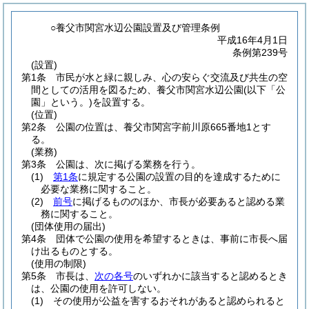
○養父市関宮水辺公園設置及び管理条例
平成16年4月1日
条例第239号
(設置)
第1条
市民が水と緑に親しみ、心の安らぐ交流及び共生の空
間としての活用を図るため、養父市関宮水辺公園
(以下「公
園」という。)
を設置する。
(位置)
第2条
公園の位置は、養父市関宮字前川原665番地1とす
る。
(業務)
第3条
公園は、次に掲げる業務を行う。
(1)
第1条
に規定する公園の設置の目的を達成するために
必要な業務に関すること。
(2)
前号
に掲げるもののほか、市長が必要あると認める業
務に関すること。
(団体使用の届出)
第4条
団体で公園の使用を希望するときは、事前に市長へ届
け出るものとする。
(使用の制限)
第5条
市長は、
次の各号
のいずれかに該当すると認めるとき
は、公園の使用を許可しない。
(1)
その使用が公益を害するおそれがあると認められると