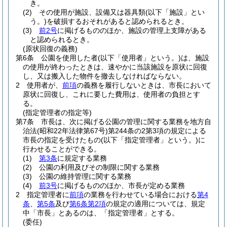
き。
(2)
その使用が施設、設備又は器具類
(以下「施設」とい
う。)
を破損するおそれがあると認められるとき。
(3)
前2号
に掲げるもののほか、施設の管理上支障がある
と認められるとき。
(原状回復の義務)
第6条
公園を使用した者
(以下「使用者」という。)
は、施設
の使用が終わったときは、速やかに当該施設を原状に回復
し、又は搬入した物件を撤去しなければならない。
2
使用者が、
前項
の義務を履行しないときは、市長において
原状に回復し、これに要した費用は、使用者の負担とす
る。
(指定管理者の指定等)
第7条
市長は、次に掲げる公園の管理に関する業務を地方自
治法
(昭和22年法律第67号)
第244条の2第3項の規定による
市長の指定を受けたもの
(以下「指定管理者」という。)
に
行わせることができる。
(1)
第3条
に規定する業務
(2)
公園の利用及びその制限に関する業務
(3)
公園の維持管理に関する業務
(4)
前3号
に掲げるもののほか、市長が定める業務
2
指定管理者に
前項
の業務を行わせている場合における
第4
条
、
第5条
及び
第6条第2項
の規定の適用については、規定
中「市長」とあるのは、「指定管理者」とする。
(委任)