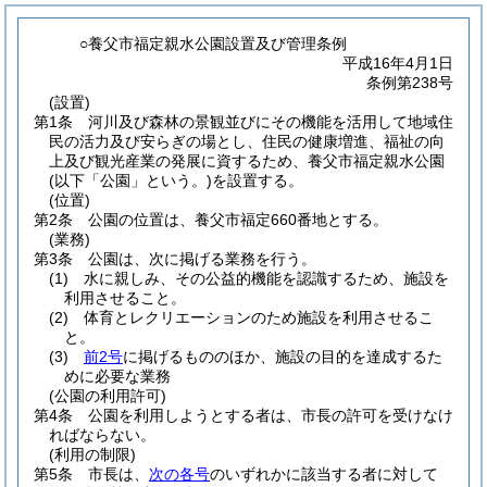
○養父市福定親水公園設置及び管理条例
平成16年4月1日
条例第238号
(設置)
第1条
河川及び森林の景観並びにその機能を活用して地域住
民の活力及び安らぎの場とし、住民の健康増進、福祉の向
上及び観光産業の発展に資するため、養父市福定親水公園
(以下「公園」という。)
を設置する。
(位置)
第2条
公園の位置は、養父市福定660番地とする。
(業務)
第3条
公園は、次に掲げる業務を行う。
(1)
水に親しみ、その公益的機能を認識するため、施設を
利用させること。
(2)
体育とレクリエーションのため施設を利用させるこ
と。
(3)
前2号
に掲げるもののほか、施設の目的を達成するた
めに必要な業務
(公園の利用許可)
第4条
公園を利用しようとする者は、市長の許可を受けなけ
ればならない。
(利用の制限)
第5条
市長は、
次の各号
のいずれかに該当する者に対して