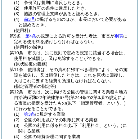
(1)
条例又は規則に違反したとき。
(2)
使用許可の条件に違反したとき。
(3)
施設の管理上支障があると認めるとき。
(4)
前3号
に掲げるもののほか、市長において必要がある
と認めるとき。
(使用料)
第9条
第4条
の規定による許可を受けた者は、市長が
別表
に
定める使用料を納付しなければならない。
(使用料の減免)
第10条
市長は、別に規則で定める規定に該当する場合は、
使用料を減額し、又は免除することができる。
(原状回復の義務)
第11条
使用者は、その責めに帰すべき理由により、その施
設を滅失し、又は損傷したときは、これを原状に回復し、
又はこれに要する経費を負担しなければならない。
(指定管理者の指定等)
第12条
市長は、次に掲げる公園の管理に関する業務を地方
自治法
(昭和22年法律第67号)
第244条の2第3項の規定によ
る市長の指定を受けたもの
(以下「指定管理者」という。)
に行わせることができる。
(1)
第3条
に規定する業務
(2)
公園の利用及びその制限に関する業務
(3)
公園の利用に係る料金
(以下「利用料金」という。)
に
関する業務
(4)
公園の維持管理に関する業務