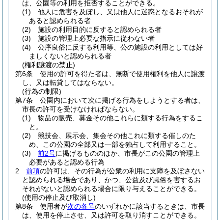
は、公園等の利用を拒否することができる。
(1)
他人に危害を及ぼし、又は他人に迷惑となるおそれが
あると認められる者
(2)
施設の利用目的に反すると認められる者
(3)
施設の管理上必要な指示に従わない者
(4)
公序良俗に反する利用等、公の施設の利用としては好
ましくないと認められる者
(権利譲渡の禁止)
第6条
使用の許可を得た者は、無断で使用権利を他人に譲渡
し、又は転貸してはならない。
(行為の制限)
第7条
公園内において次に掲げる行為をしようとする者は、
市長の許可を受けなければならない。
(1)
物品の販売、募金その他これらに類する行為をするこ
と。
(2)
競技会、展示会、集会その他これに類する催しのた
め、この公園の全部又は一部を独占して利用すること。
(3)
前2号
に掲げるもののほか、市長がこの公園の管理上
必要があると認める行為
2
前項
の許可は、その行為が公衆の利用に支障を及ぼさない
と認められる場合であり、かつ、公益及び風俗を害するお
それがないと認められる場合に限り与えることができる。
(使用の停止及び取消し)
第8条
使用者が
次の各号
のいずれかに該当するときは、市長
は、使用を停止させ、又は許可を取り消すことができる。