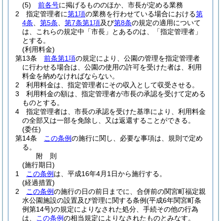
(5)
前各号
に掲げるもののほか、市長が定める業務
2
指定管理者に
第1項
の業務を行わせている場合における
第
4条
、
第5条
、
第7条第1項
及び
第8条
の規定の適用について
は、これらの規定中「市長」とあるのは、「指定管理者」
とする。
(利用料金)
第13条
前条第1項
の規定により、公園の管理を指定管理者
に行わせる場合は、公園の使用の許可を受けた者は、利用
料金を納めなければならない。
2
利用料金は、指定管理者にその収入として収受させる。
3
利用料金の額は、指定管理者が市長の承認を受けて定める
ものとする。
4
指定管理者は、市長の承認を受けた基準により、利用料金
の全部又は一部を免除し、又は返還することができる。
(委任)
第14条
この条例
の施行に関し、必要な事項は、規則で定め
る。
附
則
(施行期日)
1
この条例
は、平成16年4月1日から施行する。
(経過措置)
2
この条例
の施行の日の前日までに、合併前の関宮町福定親
水公園施設の設置及び管理に関する条例
(平成6年関宮町条
例第14号)
の規定によりなされた処分、手続その他の行為
は、
この条例
の相当規定によりなされたものとみなす。