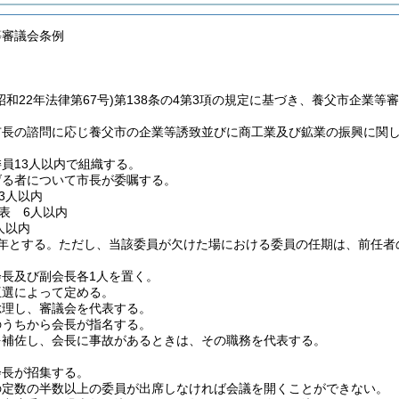
等審議会条例
昭和22年法律第67号)
第138条の4第3項の規定に基づき、養父市企業等
市長の諮問に応じ養父市の企業等誘致並びに商工業及び鉱業の振興に関
員13人以内で組織する。
げる者について市長が委嘱する。
3人以内
表 6人以内
人以内
年とする。
ただし、当該委員が欠けた場における委員の任期は、前任者
会長及び副会長各1人を置く。
互選によって定める。
総理し、審議会を代表する。
のうちから会長が指名する。
を補佐し、会長に事故があるときは、その職務を代表する。
会長が招集する。
の定数の半数以上の委員が出席しなければ会議を開くことができない。