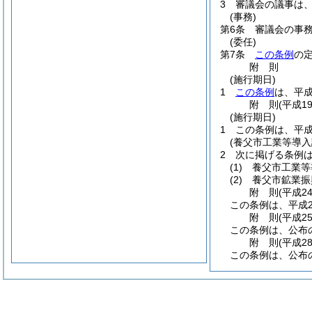
3
審議会の議事は
(事務)
第6条
審議会の事
(委任)
第7条
この条例
の
附
則
(施行期日)
1
この条例
は、平成
附
則
(平成1
(施行期日)
1
この条例は、平成
(養父市工業等導
2
次に掲げる条例
(1)
養父市工業等
(2)
養父市鉱業振
附
則
(平成2
この条例は、平成2
附
則
(平成2
この条例は、公布
附
則
(平成2
この条例は、公布