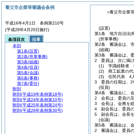
養父市企業等審議会条例
○養父市企業
平成16年4月1日 条例第210号
(設置)
(平成28年4月20日施行)
第1条
地方自治法
(
(所掌事務)
条項目次
沿革
第2条
審議会は、
本則
(組織)
第1条
(設置)
第3条
審議会は、委
第2条
(所掌事務)
2
委員は、次に掲
第3条
(組織)
(1)
学識経験者 
第4条
(役員)
(2)
商工鉱業の代
第5条
(会議)
(3)
住民代表 4
第6条
(事務)
3
委員の任期は、2
第7条
(委任)
(役員)
附則
第4条
審議会に、
附則
(平成19年条例第18号)
2
会長は、委員の
附則
(平成24年条例第10号)
3
会長は、会務を
附則
(平成25年条例第24号)
4
副会長は、委員
附則
(平成28年条例第30号)
5
副会長は、会長
(会議)
第5条
審議会は、
2
審議会は、委員