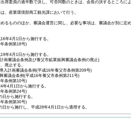
、出席委員の過半数で決し、可否同数のときは、会長の決するところに
務は、産業環境部商工観光課において行う。
定めるもののほか、審議会運営に関し、必要な事項は、審議会が別に定
16年4月1日から施行する。
9年
条例第18号)
19年4月1日から施行する。
入計画審議会条例及び養父市鉱業振興審議会条例の廃止)
は、廃止する。
導入計画審議会条例
(平成16年養父市条例第209号)
興審議会条例
(平成16年養父市条例第211号)
4年
条例第10号)
4年4月1日から施行する。
5年
条例第24号)
の日から施行する。
8年
条例第30号)
の日から施行し、平成28年4月1日から適用する。