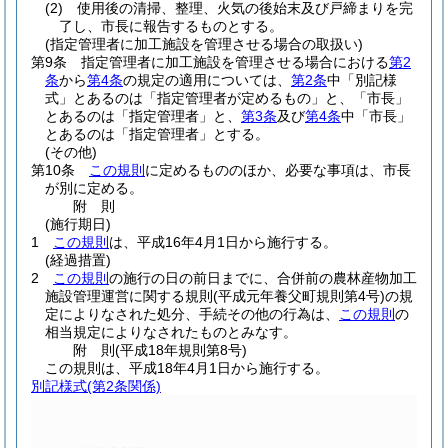
(2)
使用後の清掃、整理、火気の後始末及び戸締まりを完
了し、市長に報告するものとする。
(指定管理者に加工施設を管理させる場合の取扱い)
第9条
指定管理者に加工施設を管理させる場合における
第2
条
から
第4条
の規定の適用については、
第2条
中「別記様
式」とあるのは「指定管理者が定めるもの」と、「市長」
とあるのは「指定管理者」と、
第3条
及び
第4条
中「市長」
とあるのは「指定管理者」とする。
(その他)
第10条
この規則
に定めるもののほか、必要な事項は、市長
が別に定める。
附
則
(施行期日)
1
この規則
は、平成16年4月1日から施行する。
(経過措置)
2
この規則
の施行の日の前日までに、合併前の農林産物加工
施設管理運営に関する規則
(平成元年養父町規則第4号)
の規
定によりなされた処分、手続その他の行為は、
この規則
の
相当規定によりなされたものとみなす。
附
則
(平成18年
規則第8号)
この規則は、平成18年4月1日から施行する。
別記様式
(第2条関係)