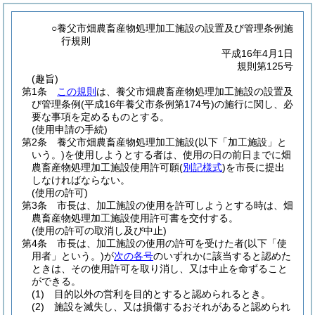
○養父市畑農畜産物処理加工施設の設置及び管理条例施
行規則
平成16年4月1日
規則第125号
(趣旨)
第1条
この規則
は、養父市畑農畜産物処理加工施設の設置及
び管理条例
(平成16年養父市条例第174号)
の施行に関し、必
要な事項を定めるものとする。
(使用申請の手続)
第2条
養父市畑農畜産物処理加工施設
(以下「加工施設」と
いう。)
を使用しようとする者は、使用の日の前日までに畑
農畜産物処理加工施設使用許可願
(
別記様式
)
を市長に提出
しなければならない。
(使用の許可)
第3条
市長は、加工施設の使用を許可しようとする時は、畑
農畜産物処理加工施設使用許可書を交付する。
(使用の許可の取消し及び中止)
第4条
市長は、加工施設の使用の許可を受けた者
(以下「使
用者」という。)
が
次の各号
のいずれかに該当すると認めた
ときは、その使用許可を取り消し、又は中止を命ずること
ができる。
(1)
目的以外の営利を目的とすると認められるとき。
(2)
施設を滅失し、又は損傷するおそれがあると認められ