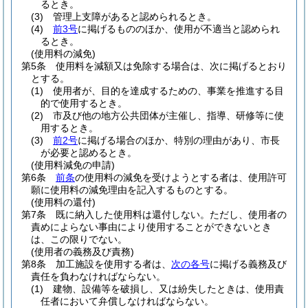
るとき。
(3)
管理上支障があると認められるとき。
(4)
前3号
に掲げるもののほか、使用が不適当と認められ
るとき。
(使用料の減免)
第5条
使用料を減額又は免除する場合は、次に掲げるとおり
とする。
(1)
使用者が、目的を達成するための、事業を推進する目
的で使用するとき。
(2)
市及び他の地方公共団体が主催し、指導、研修等に使
用するとき。
(3)
前2号
に掲げる場合のほか、特別の理由があり、市長
が必要と認めるとき。
(使用料減免の申請)
第6条
前条
の使用料の減免を受けようとする者は、使用許可
願に使用料の減免理由を記入するものとする。
(使用料の還付)
第7条
既に納入した使用料は還付しない。
ただし、使用者の
責めによらない事由により使用することができないとき
は、この限りでない。
(使用者の義務及び責務)
第8条
加工施設を使用する者は、
次の各号
に掲げる義務及び
責任を負わなければならない。
(1)
建物、設備等を破損し、又は紛失したときは、使用責
任者において弁償しなければならない。