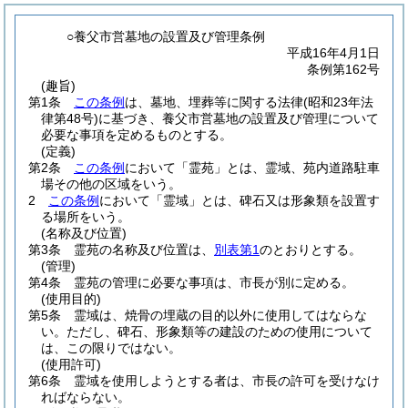
○養父市営墓地の設置及び管理条例
平成16年4月1日
条例第162号
(趣旨)
第1条
この条例
は、墓地、埋葬等に関する法律
(昭和23年法
律第48号)
に基づき、養父市営墓地の設置及び管理について
必要な事項を定めるものとする。
(定義)
第2条
この条例
において「霊苑」とは、霊域、苑内道路駐車
場その他の区域をいう。
2
この条例
において「霊域」とは、碑石又は形象類を設置す
る場所をいう。
(名称及び位置)
第3条
霊苑の名称及び位置は、
別表第1
のとおりとする。
(管理)
第4条
霊苑の管理に必要な事項は、市長が別に定める。
(使用目的)
第5条
霊域は、焼骨の埋蔵の目的以外に使用してはならな
い。
ただし、碑石、形象類等の建設のための使用について
は、この限りではない。
(使用許可)
第6条
霊域を使用しようとする者は、市長の許可を受けなけ
ればならない。