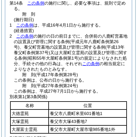
第14条
この条例
の施行に関し、必要な事項は、規則で定め
る。
附
則
(施行期日)
1
この条例
は、平成16年4月1日から施行する。
(経過措置)
2
この条例
の施行の日の前日までに、合併前の八鹿町営墓地
の設置及び管理に関する条例
(平成元年八鹿町条例第26
号)
、養父町営墓地の設置及び管理に関する条例
(平成13年
養父町条例第37号)
又は大屋町立霊苑の設置及び管理に関す
る条例
(昭和55年大屋町条例第1号)
の規定によりなされた処
分、手続その他の行為は、それぞれ
この条例
の相当規定に
よりなされたものとみなす。
附
則
(平成17年
条例第28号)
この条例は、公布の日から施行する。
附
則
(平成27年
条例第24号)
この条例は、平成27年7月1日から施行する。
別表第1
(第3条関係)
名称
位置
大徳霊苑
養父市八鹿町米里601番地1
大塚霊苑
養父市大塚43番地7
大屋富士霊苑
養父市大屋町大屋市場985番地1外