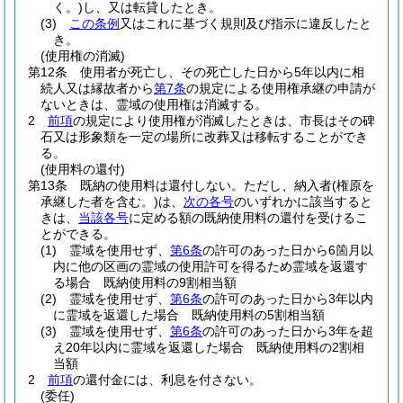
く。)
し、又は転貸したとき。
(3)
この条例
又はこれに基づく規則及び指示に違反したと
き。
(使用権の消滅)
第12条
使用者が死亡し、その死亡した日から5年以内に相
続人又は縁故者から
第7条
の規定による使用権承継の申請が
ないときは、霊域の使用権は消滅する。
2
前項
の規定により使用権が消滅したときは、市長はその碑
石又は形象類を一定の場所に改葬又は移転することができ
る。
(使用料の還付)
第13条
既納の使用料は還付しない。
ただし、納入者
(権原を
承継した者を含む。)
は、
次の各号
のいずれかに該当すると
きは、
当該各号
に定める額の既納使用料の還付を受けるこ
とができる。
(1)
霊域を使用せず、
第6条
の許可のあった日から6箇月以
内に他の区画の霊域の使用許可を得るため霊域を返還す
る場合 既納使用料の9割相当額
(2)
霊域を使用せず、
第6条
の許可のあった日から3年以内
に霊域を返還した場合 既納使用料の5割相当額
(3)
霊域を使用せず、
第6条
の許可のあった日から3年を超
え20年以内に霊域を返還した場合 既納使用料の2割相
当額
2
前項
の還付金には、利息を付さない。
(委任)