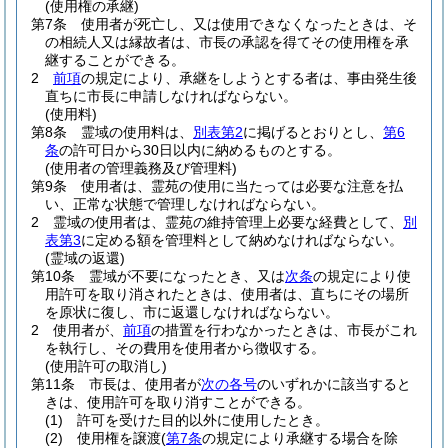
(使用権の承継)
第7条
使用者が死亡し、又は使用できなくなったときは、そ
の相続人又は縁故者は、市長の承認を得てその使用権を承
継することができる。
2
前項
の規定により、承継をしようとする者は、事由発生後
直ちに市長に申請しなければならない。
(使用料)
第8条
霊域の使用料は、
別表第2
に掲げるとおりとし、
第6
条
の許可日から30日以内に納めるものとする。
(使用者の管理義務及び管理料)
第9条
使用者は、霊苑の使用に当たっては必要な注意を払
い、正常な状態で管理しなければならない。
2
霊域の使用者は、霊苑の維持管理上必要な経費として、
別
表第3
に定める額を管理料として納めなければならない。
(霊域の返還)
第10条
霊域が不要になったとき、又は
次条
の規定により使
用許可を取り消されたときは、使用者は、直ちにその場所
を原状に復し、市に返還しなければならない。
2
使用者が、
前項
の措置を行わなかったときは、市長がこれ
を執行し、その費用を使用者から徴収する。
(使用許可の取消し)
第11条
市長は、使用者が
次の各号
のいずれかに該当すると
きは、使用許可を取り消すことができる。
(1)
許可を受けた目的以外に使用したとき。
(2)
使用権を譲渡
(
第7条
の規定により承継する場合を除