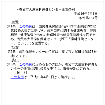
○養父市大屋歯科保健センター設置条例
平成16年4月1日
条例第154号
(設置)
第1条
この条例
は、国民健康保険法
(昭和33年法律第192号)
第82条の規定に基づき、歯科口腔に関する健康教育、健康
相談、健康診査その他の被保険者の健康保持増進を図るた
め、養父市大屋歯科保健センター
(以下「歯科保険センタ
ー」という。)
を設置する。
(位置)
第2条
歯科保健センターの位置は、養父市大屋町加保678番
地1とする。
(委任)
第3条
この条例
に定めるもののほか、養父市大屋歯科保健セ
ンターの設置に関し必要な事項は、市長が別に定める。
附
則
この条例
は、平成16年4月1日から施行する。