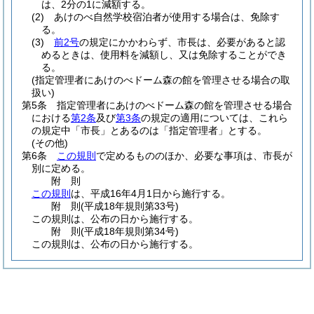
は、2分の1に減額する。
(2)
あけのべ自然学校宿泊者が使用する場合は、免除す
る。
(3)
前2号
の規定にかかわらず、市長は、必要があると認
めるときは、使用料を減額し、又は免除することができ
る。
(指定管理者にあけのべドーム森の館を管理させる場合の取
扱い)
第5条
指定管理者にあけのべドーム森の館を管理させる場合
における
第2条
及び
第3条
の規定の適用については、これら
の規定中「市長」とあるのは「指定管理者」とする。
(その他)
第6条
この規則
で定めるもののほか、必要な事項は、市長が
別に定める。
附
則
この規則
は、平成16年4月1日から施行する。
附
則
(平成18年
規則第33号)
この規則は、公布の日から施行する。
附
則
(平成18年
規則第34号)
この規則は、公布の日から施行する。