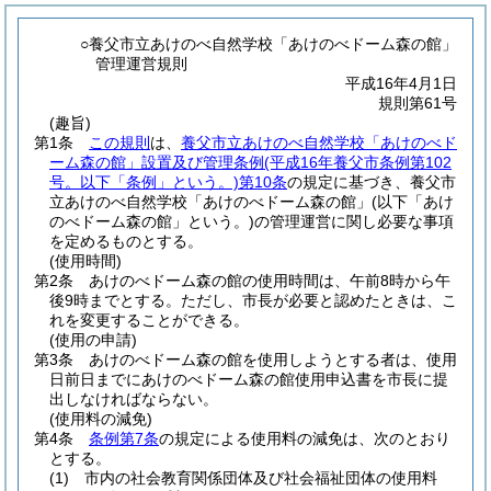
○養父市立あけのべ自然学校「あけのべドーム森の館」
管理運営規則
平成16年4月1日
規則第61号
(趣旨)
第1条
この規則
は、
養父市立あけのべ自然学校「あけのべド
ーム森の館」設置及び管理条例
(平成16年養父市条例第102
号。以下「条例」という。)
第10条
の規定に基づき、養父市
立あけのべ自然学校「あけのべドーム森の館」
(以下「あけ
のべドーム森の館」という。)
の管理運営に関し必要な事項
を定めるものとする。
(使用時間)
第2条
あけのべドーム森の館の使用時間は、午前8時から午
後9時までとする。
ただし、市長が必要と認めたときは、こ
れを変更することができる。
(使用の申請)
第3条
あけのべドーム森の館を使用しようとする者は、使用
日前日までにあけのべドーム森の館使用申込書を市長に提
出しなければならない。
(使用料の減免)
第4条
条例第7条
の規定による使用料の減免は、次のとおり
とする。
(1)
市内の社会教育関係団体及び社会福祉団体の使用料