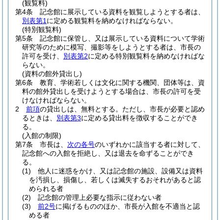
(観覧料)
第4条
記念館に展示している資料を観覧しようとする者は、
別表第1
に定める観覧料を納めなければならない。
(特別観覧料)
第5条
記念館に保管し、又は展示している資料について学術
研究等のために模写、撮影等をしようとする者は、市長の
許可を受け、
別表第2
に定める特別観覧料を納めなければな
らない。
(資料の館外貸出し)
第6条
教育、学術若しくは文化に関する機関、団体等は、資
料の館外貸出しを受けようとする場合は、市長の許可を受
けなければならない。
2
前項
の貸出しは、無料とする。
ただし、市長が必要と認め
るときは、
別表第3
に定める貸出料を徴収することができ
る。
(入館の制限)
第7条
市長は、
次の各号
のいずれかに該当する者に対して、
記念館への入館を拒絶し、又は退去を命ずることができ
る。
(1)
他人に迷惑をかけ、又は記念館の施設、設備又は資料
を汚損し、損傷し、若しくは滅失するおそれがあると認
められる者
(2)
記念館の管理上必要な指示に従わない者
(3)
前2号
に掲げるもののほか、市長が入館を不適当と認
める者