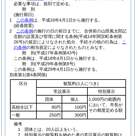
必要な事項は、規則で定める。
附
則
(施行期日)
1
この条例
は、平成16年4月1日から施行する。
(経過措置)
2
この条例
の施行の日の前日までに、合併前の山田風太郎記
念館の設置及び管理に関する条例
(平成14年関宮町条例第
26号)
の規定によりなされた処分、手続その他の行為は、
こ
の条例
の相当規定によりなされたものとみなす。
附
則
(平成17年
条例第43号)
この条例は、平成18年4月1日から施行する。
附
則
(平成29年
条例第8号)
この条例は、平成29年4月1日から施行する。
別表第1
(第4条関係)
区分
観覧料
(1人につき)
常設展示
特別展示
団体
個人
1,000円の範囲内
において、市長が
高校生以下
80円
100円
その都度定める額
一般
250円
300円
備考
1 団体とは、20人以上をいう。
2 特別展示の観覧料を納めた者の常設展示の観覧料は、