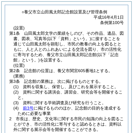
○養父市立山田風太郎記念館設置及び管理条例
平成16年4月1日
条例第100号
(設置)
第1条
山田風太郎文学の業績をしのび、その作品、遺品、図
書、図表、写真等
(以下「資料」という。)
に接することを
通じて山田風太郎を顕彰し、市民の教養の向上を図るとと
もに、人と人とのふれあいによる交流を図り、市の活性化
に寄与するため、養父市立山田風太郎記念館
(以下「記念
館」という。)
を設置する。
(位置)
第2条
記念館の位置は、養父市関宮605番地1とする。
(業務)
第3条
記念館の業務は、次に掲げるものとする。
(1)
資料を収集し、保管し、及びこれを展示すること。
(2)
資料に関する講演会、講習会、研究会等を開催するこ
と。
(3)
資料に関する学術調査及び研究を行うこと。
(4)
前3号
に掲げるもののほか、記念館の目的を達成する
ために必要な事業
2
市長は、歴史、文化等に関する市民の知識の向上を図るこ
とができ、市の活性化に寄与すると認めるときは、資料以
外に関する展示会等を開催することができる。