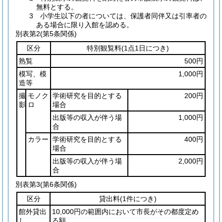
無料とする。
3 小学生以下の者については、保護者同伴又は引率者の
ある場合に限り入館を認める。
別表第2
(第5条関係)
区分
特別観覧料
(1点1日につき)
熟覧
500円
模写、模
1,000円
造等
撮
モノク
学術研究を目的とする
200円
影
ロ
場合
出版等の収入が伴う場
1,000円
合
カラー
学術研究を目的とする
400円
場合
出版等の収入が伴う場
2,000円
合
別表第3
(第6条関係)
区分
貸出料
(1件につき)
館外貸出
10,000円の範囲内において市長がその都度定め
し
る額