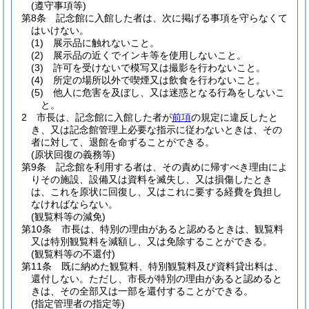
(遵守事項等)
第8条
記念館に入館した者は、次に掲げる事項を守らなくて
はいけない。
(1)
展示品に触れないこと。
(2)
展示品の近くでインキ等を使用しないこと。
(3)
許可を受けないで模写又は撮影を行わないこと。
(4)
所定の場所以外で喫煙又は飲食を行わないこと。
(5)
他人に危害を及ぼし、又は迷惑となる行為をしないこ
と。
2
市長は、記念館に入館した者が
前項
の規定に違反したと
き、又は記念館管理上必要な指示に従わないときは、その
者に対して、退館を命ずることができる。
(原状回復の義務等)
第9条
記念館を利用する者は、その責めに帰すべき理由によ
りその施設、設備又は資料を滅失し、又は損傷したとき
は、これを原状に回復し、又はこれに要する経費を負担し
なければならない。
(観覧料等の減免)
第10条
市長は、特別の理由があると認めるときは、観覧料
又は特別観覧料を減額し、又は免除することができる。
(観覧料等の不還付)
第11条
既に納めた観覧料、特別観覧料及び資料貸出料は、
還付しない。
ただし、市長が特別の理由があると認めると
きは、その全部又は一部を還付することができる。
(指定管理者の指定等)