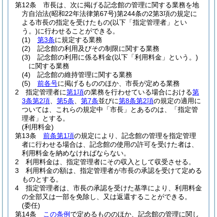
第12条
市長は、次に掲げる記念館の管理に関する業務を地
方自治法
(昭和22年法律第67号)
第244条の2第3項の規定に
よる市長の指定を受けたもの
(以下「指定管理者」とい
う。)
に行わせることができる。
(1)
第3条
に規定する業務
(2)
記念館の利用及びその制限に関する業務
(3)
記念館の利用に係る料金
(以下「利用料金」という。)
に関する業務
(4)
記念館の維持管理に関する業務
(5)
前各号
に掲げるもののほか、市長が定める業務
2
指定管理者に
第1項
の業務を行わせている場合における
第
3条第2項
、
第5条
、
第7条
並びに
第8条第2項
の規定の適用に
ついては、これらの規定中「市長」とあるのは、「指定管
理者」とする。
(利用料金)
第13条
前条第1項
の規定により、記念館の管理を指定管理
者に行わせる場合は、記念館の使用の許可を受けた者は、
利用料金を納めなければならない。
2
利用料金は、指定管理者にその収入として収受させる。
3
利用料金の額は、指定管理者が市長の承認を受けて定める
ものとする。
4
指定管理者は、市長の承認を受けた基準により、利用料金
の全部又は一部を免除し、又は返還することができる。
(委任)
第14条
この条例
で定めるもののほか、記念館の管理に関し