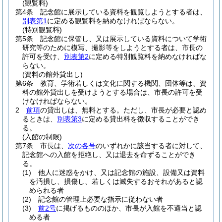
(観覧料)
第4条
記念館に展示している資料を観覧しようとする者は、
別表第1
に定める観覧料を納めなければならない。
(特別観覧料)
第5条
記念館に保管し、又は展示している資料について学術
研究等のために模写、撮影等をしようとする者は、市長の
許可を受け、
別表第2
に定める特別観覧料を納めなければな
らない。
(資料の館外貸出し)
第6条
教育、学術若しくは文化に関する機関、団体等は、資
料の館外貸出しを受けようとする場合は、市長の許可を受
けなければならない。
2
前項
の貸出しは、無料とする。
ただし、市長が必要と認め
るときは、
別表第3
に定める貸出料を徴収することができ
る。
(入館の制限)
第7条
市長は、
次の各号
のいずれかに該当する者に対して、
記念館への入館を拒絶し、又は退去を命ずることができ
る。
(1)
他人に迷惑をかけ、又は記念館の施設、設備又は資料
を汚損し、損傷し、若しくは滅失するおそれがあると認
められる者
(2)
記念館の管理上必要な指示に従わない者
(3)
前2号
に掲げるもののほか、市長が入館を不適当と認
める者