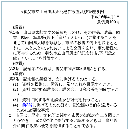
○養父市立山田風太郎記念館設置及び管理条例
平成16年4月1日
条例第100号
(設置)
第1条
山田風太郎文学の業績をしのび、その作品、遺品、図
書、図表、写真等
(以下「資料」という。)
に接することを
通じて山田風太郎を顕彰し、市民の教養の向上を図るとと
もに、人と人とのふれあいによる交流を図り、市の活性化
に寄与するため、養父市立山田風太郎記念館
(以下「記念
館」という。)
を設置する。
(位置)
第2条
記念館の位置は、養父市関宮605番地1とする。
(業務)
第3条
記念館の業務は、次に掲げるものとする。
(1)
資料を収集し、保管し、及びこれを展示すること。
(2)
資料に関する講演会、講習会、研究会等を開催するこ
と。
(3)
資料に関する学術調査及び研究を行うこと。
(4)
前3号
に掲げるもののほか、記念館の目的を達成する
ために必要な事業
2
市長は、歴史、文化等に関する市民の知識の向上を図るこ
とができ、市の活性化に寄与すると認めるときは、資料以
外に関する展示会等を開催することができる。