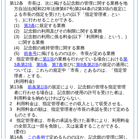
第12条
市長は、次に掲げる記念館の管理に関する業務を地
方自治法
(昭和22年法律第67号)
第244条の2第3項の規定に
よる市長の指定を受けたもの
(以下「指定管理者」とい
う。)
に行わせることができる。
(1)
第3条
に規定する業務
(2)
記念館の利用及びその制限に関する業務
(3)
記念館の利用に係る料金
(以下「利用料金」という。)
に関する業務
(4)
記念館の維持管理に関する業務
(5)
前各号
に掲げるもののほか、市長が定める業務
2
指定管理者に
第1項
の業務を行わせている場合における
第
3条第2項
、
第5条
、
第7条
並びに
第8条第2項
の規定の適用に
ついては、これらの規定中「市長」とあるのは、「指定管
理者」とする。
(利用料金)
第13条
前条第1項
の規定により、記念館の管理を指定管理
者に行わせる場合は、記念館の使用の許可を受けた者は、
利用料金を納めなければならない。
2
利用料金は、指定管理者にその収入として収受させる。
3
利用料金の額は、指定管理者が市長の承認を受けて定める
ものとする。
4
指定管理者は、市長の承認を受けた基準により、利用料金
の全部又は一部を免除し、又は返還することができる。
(委任)
第14条
この条例
で定めるもののほか、記念館の管理に関し