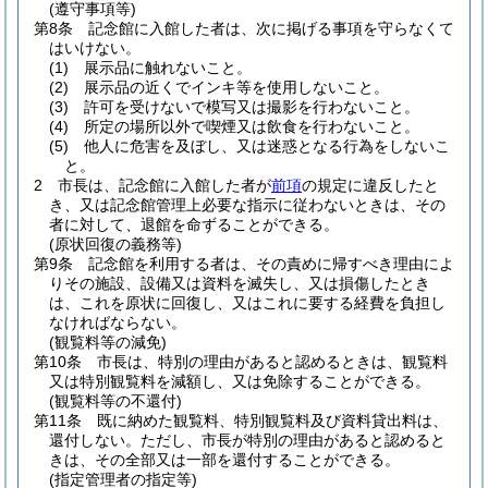
(遵守事項等)
第8条
記念館に入館した者は、次に掲げる事項を守らなくて
はいけない。
(1)
展示品に触れないこと。
(2)
展示品の近くでインキ等を使用しないこと。
(3)
許可を受けないで模写又は撮影を行わないこと。
(4)
所定の場所以外で喫煙又は飲食を行わないこと。
(5)
他人に危害を及ぼし、又は迷惑となる行為をしないこ
と。
2
市長は、記念館に入館した者が
前項
の規定に違反したと
き、又は記念館管理上必要な指示に従わないときは、その
者に対して、退館を命ずることができる。
(原状回復の義務等)
第9条
記念館を利用する者は、その責めに帰すべき理由によ
りその施設、設備又は資料を滅失し、又は損傷したとき
は、これを原状に回復し、又はこれに要する経費を負担し
なければならない。
(観覧料等の減免)
第10条
市長は、特別の理由があると認めるときは、観覧料
又は特別観覧料を減額し、又は免除することができる。
(観覧料等の不還付)
第11条
既に納めた観覧料、特別観覧料及び資料貸出料は、
還付しない。
ただし、市長が特別の理由があると認めると
きは、その全部又は一部を還付することができる。
(指定管理者の指定等)