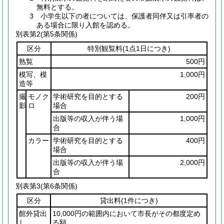
無料とする。
3 小学生以下の者については、保護者同伴又は引率者の
ある場合に限り入館を認める。
別表第2
(第5条関係)
区分
特別観覧料
(1点1日につき)
熟覧
500円
模写、模
1,000円
造等
撮
モノク
学術研究を目的とする
200円
影
ロ
場合
出版等の収入が伴う場
1,000円
合
カラー
学術研究を目的とする
400円
場合
出版等の収入が伴う場
2,000円
合
別表第3
(第6条関係)
区分
貸出料
(1件につき)
館外貸出
10,000円の範囲内において市長がその都度定め
し
る額