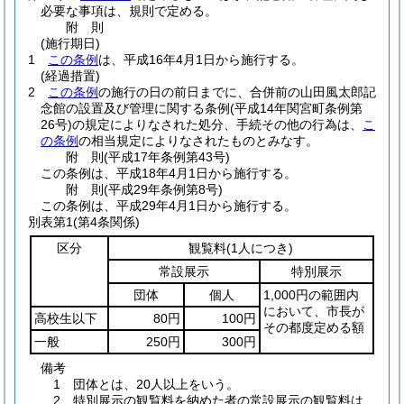
必要な事項は、規則で定める。
附
則
(施行期日)
1
この条例
は、平成16年4月1日から施行する。
(経過措置)
2
この条例
の施行の日の前日までに、合併前の山田風太郎記
念館の設置及び管理に関する条例
(平成14年関宮町条例第
26号)
の規定によりなされた処分、手続その他の行為は、
こ
の条例
の相当規定によりなされたものとみなす。
附
則
(平成17年
条例第43号)
この条例は、平成18年4月1日から施行する。
附
則
(平成29年
条例第8号)
この条例は、平成29年4月1日から施行する。
別表第1
(第4条関係)
区分
観覧料
(1人につき)
常設展示
特別展示
団体
個人
1,000円の範囲内
において、市長が
高校生以下
80円
100円
その都度定める額
一般
250円
300円
備考
1 団体とは、20人以上をいう。
2 特別展示の観覧料を納めた者の常設展示の観覧料は、