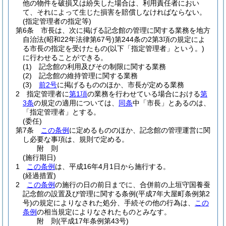
他の物件を破損又は紛失した場合は、利用責任者におい
て、それによって生じた損害を賠償しなければならない。
(指定管理者の指定等)
第6条
市長は、次に掲げる記念館の管理に関する業務を地方
自治法
(昭和22年法律第67号)
第244条の2第3項の規定によ
る市長の指定を受けたもの
(以下「指定管理者」という。)
に行わせることができる。
(1)
記念館の利用及びその制限に関する業務
(2)
記念館の維持管理に関する業務
(3)
前2号
に掲げるもののほか、市長が定める業務
2
指定管理者に
第1項
の業務を行わせている場合における
第
3条
の規定の適用については、
同条
中「市長」とあるのは、
「指定管理者」とする。
(委任)
第7条
この条例
に定めるもののほか、記念館の管理運営に関
し必要な事項は、規則で定める。
附
則
(施行期日)
1
この条例
は、平成16年4月1日から施行する。
(経過措置)
2
この条例
の施行の日の前日までに、合併前の上垣守国養蚕
記念館の設置及び管理に関する条例
(平成7年大屋町条例第2
号)
の規定によりなされた処分、手続その他の行為は、
この
条例
の相当規定によりなされたものとみなす。
附
則
(平成17年
条例第43号)