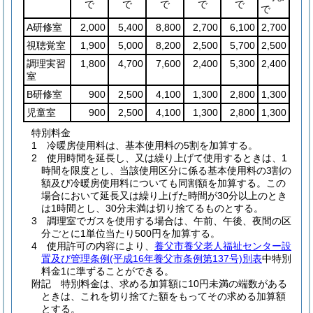
で
で
で
で
で
で
A研修室
2,000
5,400
8,800
2,700
6,100
2,700
視聴覚室
1,900
5,000
8,200
2,500
5,700
2,500
調理実習
1,800
4,700
7,600
2,400
5,300
2,400
室
B研修室
900
2,500
4,100
1,300
2,800
1,300
児童室
900
2,500
4,100
1,300
2,800
1,300
特別料金
1 冷暖房使用料は、基本使用料の5割を加算する。
2 使用時間を延長し、又は繰り上げて使用するときは、1
時間を限度とし、当該使用区分に係る基本使用料の3割の
額及び冷暖房使用料についても同割額を加算する。この
場合において延長又は繰り上げた時間が30分以上のとき
は1時間とし、30分未満は切り捨てるものとする。
3 調理室でガスを使用する場合は、午前、午後、夜間の区
分ごとに1単位当たり500円を加算する。
4 使用許可の内容により、
養父市養父老人福祉センター設
置及び管理条例(平成16年養父市条例第137号)別表
中特別
料金1に準ずることができる。
附記 特別料金は、求める加算額に10円未満の端数がある
ときは、これを切り捨てた額をもってその求める加算額
とする。