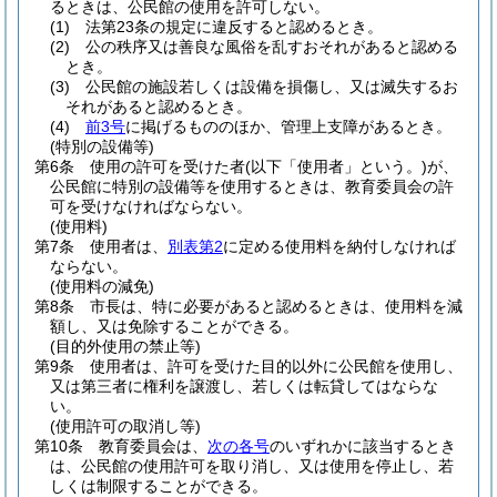
るときは、公民館の使用を許可しない。
(1)
法第23条の規定に違反すると認めるとき。
(2)
公の秩序又は善良な風俗を乱すおそれがあると認める
とき。
(3)
公民館の施設若しくは設備を損傷し、又は滅失するお
それがあると認めるとき。
(4)
前3号
に掲げるもののほか、管理上支障があるとき。
(特別の設備等)
第6条
使用の許可を受けた者
(以下「使用者」という。)
が、
公民館に特別の設備等を使用するときは、教育委員会の許
可を受けなければならない。
(使用料)
第7条
使用者は、
別表第2
に定める使用料を納付しなければ
ならない。
(使用料の減免)
第8条
市長は、特に必要があると認めるときは、使用料を減
額し、又は免除することができる。
(目的外使用の禁止等)
第9条
使用者は、許可を受けた目的以外に公民館を使用し、
又は第三者に権利を譲渡し、若しくは転貸してはならな
い。
(使用許可の取消し等)
第10条
教育委員会は、
次の各号
のいずれかに該当するとき
は、公民館の使用許可を取り消し、又は使用を停止し、若
しくは制限することができる。