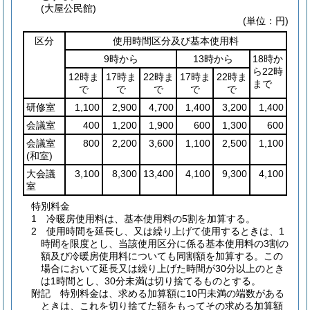
(大屋公民館)
(単位：円)
区分
使用時間区分及び基本使用料
9時から
13時から
18時か
ら22時
12時ま
17時ま
22時ま
17時ま
22時ま
まで
で
で
で
で
で
研修室
1,100
2,900
4,700
1,400
3,200
1,400
会議室
400
1,200
1,900
600
1,300
600
会議室
800
2,200
3,600
1,100
2,500
1,100
(和室)
大会議
3,100
8,300
13,400
4,100
9,300
4,100
室
特別料金
1 冷暖房使用料は、基本使用料の5割を加算する。
2 使用時間を延長し、又は繰り上げて使用するときは、1
時間を限度とし、当該使用区分に係る基本使用料の3割の
額及び冷暖房使用料についても同割額を加算する。この
場合において延長又は繰り上げた時間が30分以上のとき
は1時間とし、30分未満は切り捨てるものとする。
附記 特別料金は、求める加算額に10円未満の端数がある
ときは、これを切り捨てた額をもってその求める加算額