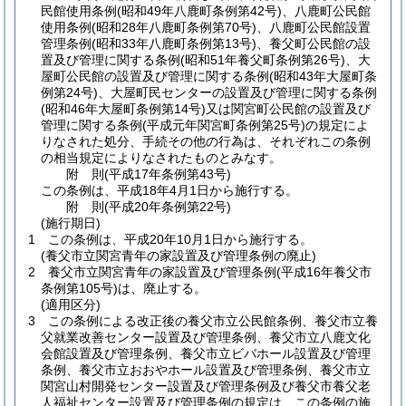
民館使用条例
(昭和49年八鹿町条例第42号)
、八鹿町公民館
使用条例
(昭和28年八鹿町条例第70号)
、八鹿町公民館設置
管理条例
(昭和33年八鹿町条例第13号)
、養父町公民館の設
置及び管理に関する条例
(昭和51年養父町条例第26号)
、大
屋町公民館の設置及び管理に関する条例
(昭和43年大屋町条
例第24号)
、大屋町民センターの設置及び管理に関する条例
(昭和46年大屋町条例第14号)
又は関宮町公民館の設置及び
管理に関する条例
(平成元年関宮町条例第25号)
の規定によ
りなされた処分、手続その他の行為は、それぞれこの条例
の相当規定によりなされたものとみなす。
附
則
(平成17年
条例第43号)
この条例は、平成18年4月1日から施行する。
附
則
(平成20年
条例第22号)
(施行期日)
1
この条例は、平成20年10月1日から施行する。
(養父市立関宮青年の家設置及び管理条例の廃止)
2
養父市立関宮青年の家設置及び管理条例
(平成16年養父市
条例第105号)
は、廃止する。
(適用区分)
3
この条例による改正後の養父市立公民館条例、養父市立養
父就業改善センター設置及び管理条例、養父市立八鹿文化
会館設置及び管理条例、養父市立ビバホール設置及び管理
条例、養父市立おおやホール設置及び管理条例、養父市立
関宮山村開発センター設置及び管理条例及び養父市養父老
人福祉センター設置及び管理条例の規定は、この条例の施