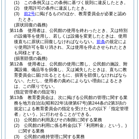
(1)
この条例又はこの条例に基づく規則に違反したとき。
(2)
使用許可の条件に違反したとき。
(3)
前2号
に掲げるもののほか、教育委員会が必要と認め
たとき。
(原状回復の義務)
第11条
使用者は、公民館の使用を終わったとき、又は特別
の設備等を使用し、若しくは設備を変更したときは、使用
後直ちに原状に回復しなければならない。
前条
の規定によ
り使用許可を取り消され、又は使用を停止させられたとき
も同様とする。
(損害賠償の義務)
第12条
使用者は、公民館の使用に際し、公民館の施設、附
属設備、備品等を損傷し、又は滅失したときは、直ちに教
育委員会に届け出るとともに、損害を賠償しなければなら
ない。
ただし、使用者の責めによらない理由によるとき
は、この限りでない。
(指定管理者の指定等)
第13条
教育委員会は、次に掲げる公民館の管理に関する業
務を地方自治法
(昭和22年法律第67号)
第244条の2第3項の
規定による教育委員会の指定を受けたもの
(以下「指定管理
者」という。)
に行わせることができる。
(1)
公民館の利用及びその制限に関する業務
(2)
公民館の利用に係る料金
(以下「利用料金」という。)
に関する業務
(3)
公民館の維持管理に関する業務