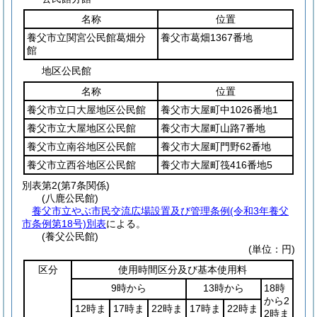
名称
位置
養父市立関宮公民館葛畑分
養父市葛畑1367番地
館
地区公民館
名称
位置
養父市立口大屋地区公民館
養父市大屋町中1026番地1
養父市立大屋地区公民館
養父市大屋町山路7番地
養父市立南谷地区公民館
養父市大屋町門野62番地
養父市立西谷地区公民館
養父市大屋町筏416番地5
別表第2
(第7条関係)
(八鹿公民館)
養父市立やぶ市民交流広場設置及び管理条例(令和3年養父
市条例第18号)別表
による。
(養父公民館)
(単位：円)
区分
使用時間区分及び基本使用料
9時から
13時から
18時
から2
12時ま
17時ま
22時ま
17時ま
22時ま
2時ま