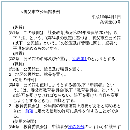
○養父市立公民館条例
平成16年4月1日
条例第89号
(趣旨)
第1条
この条例は、社会教育法
(昭和24年法律第207号。以
下「法」という。)
第24条の規定に基づき、養父市立公民館
(以下「公民館」という。)
の設置及び管理に関し、必要な
事項を定めるものとする。
(設置)
第2条
公民館の名称及び位置は、
別表第1
のとおりとする。
(職員)
第3条
公民館に、館長及び職員を置く。
2
地区公民館に、館長を置く。
(使用の許可)
第4条
公民館を使用しようとする者
(以下「申請者」とい
う。)
は、養父市教育委員会
(以下「教育委員会」という。)
の許可を受けなければならない。
許可を受けた内容を変更
しようとするときも、同様とする。
2
教育委員会は、公民館の管理運営上必要があると認めると
きは、
前項
に定める使用の許可に条件を付することができ
る。
(使用の制限)
第5条
教育委員会は、申請者が
次の各号
のいずれかに該当す