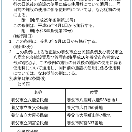
行の日以後の施設の使用に係る使用料について適用し、同
日前の施設の使用に係る使用料については、なお従前の例
による。
附
則
(平成25年
条例第13号)
この条例は、平成25年4月1日から施行する。
附
則
(令和3年
条例第20号)
(施行期日)
1
この条例は、令和3年9月10日から施行する。
(適用区分)
2
この条例による改正後の養父市立公民館条例及び養父市立
八鹿文化会館設置及び管理条例
(平成16年養父市条例第92
号)
の規定は、この条例の施行の日以後の施設の使用に係る
使用料について適用し、同日前の施設の使用に係る使用料
については、なお従前の例による。
別表第1
(第2条関係)
公民館
名称
位置
養父市立八鹿公民館
養父市八鹿町八鹿538番地1
養父市立養父公民館
養父市広谷250番地
養父市立大屋公民館
養父市大屋町山路7番地
養父市立関宮公民館
養父市関宮637番地
公民館分館