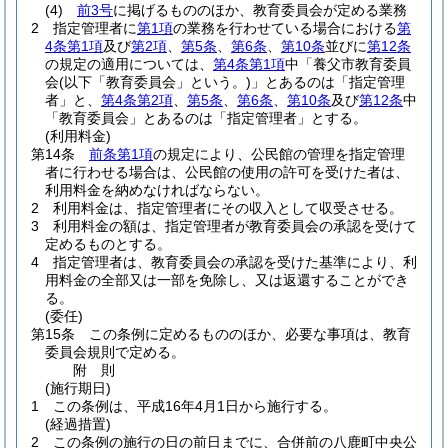
(4)
前3号
に掲げるもののほか、教育委員会が定める業務
2
指定管理者に
第1項
の業務を行わせている場合における
第
4条第1項
及び
第2項
、
第5条
、
第6条
、
第10条
並びに
第12条
の規定の適用については、
第4条第1項
中「養父市教育委員
会
(以下「教育委員会」という。)
」とあるのは「指定管理
者」と、
第4条第2項
、
第5条
、
第6条
、
第10条
及び
第12条
中
「教育委員会」とあるのは「指定管理者」とする。
(利用料金)
第14条
前条第1項
の規定により、公民館の管理を指定管理
者に行わせる場合は、公民館の使用の許可を受けた者は、
利用料金を納めなければならない。
2
利用料金は、指定管理者にその収入として収受させる。
3
利用料金の額は、指定管理者が教育委員会の承認を受けて
定めるものとする。
4
指定管理者は、教育委員会の承認を受けた基準により、利
用料金の全部又は一部を免除し、又は返還することができ
る。
(委任)
第15条
この条例に定めるもののほか、必要な事項は、教育
委員会規則で定める。
附
則
(施行期日)
1
この条例は、平成16年4月1日から施行する。
(経過措置)
2
この条例の施行の日の前日までに、合併前の八鹿町中央公