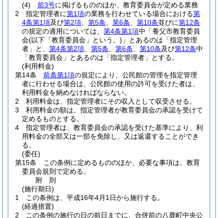
(4)
前3号
に掲げるもののほか、教育委員会が定める業務
2
指定管理者に
第1項
の業務を行わせている場合における
第
4条第1項
及び
第2項
、
第5条
、
第6条
、
第10条
並びに
第12条
の規定の適用については、
第4条第1項
中「養父市教育委員
会
(以下「教育委員会」という。)
」とあるのは「指定管理
者」と、
第4条第2項
、
第5条
、
第6条
、
第10条
及び
第12条
中
「教育委員会」とあるのは「指定管理者」とする。
(利用料金)
第14条
前条第1項
の規定により、公民館の管理を指定管理
者に行わせる場合は、公民館の使用の許可を受けた者は、
利用料金を納めなければならない。
2
利用料金は、指定管理者にその収入として収受させる。
3
利用料金の額は、指定管理者が教育委員会の承認を受けて
定めるものとする。
4
指定管理者は、教育委員会の承認を受けた基準により、利
用料金の全部又は一部を免除し、又は返還することができ
る。
(委任)
第15条
この条例に定めるもののほか、必要な事項は、教育
委員会規則で定める。
附
則
(施行期日)
1
この条例は、平成16年4月1日から施行する。
(経過措置)
2
この条例の施行の日の前日までに、合併前の八鹿町中央公