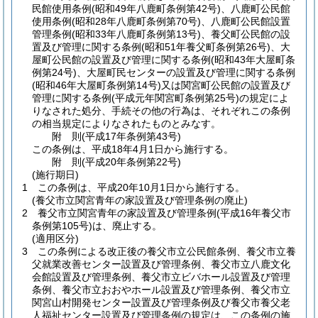
民館使用条例
(昭和49年八鹿町条例第42号)
、八鹿町公民館
使用条例
(昭和28年八鹿町条例第70号)
、八鹿町公民館設置
管理条例
(昭和33年八鹿町条例第13号)
、養父町公民館の設
置及び管理に関する条例
(昭和51年養父町条例第26号)
、大
屋町公民館の設置及び管理に関する条例
(昭和43年大屋町条
例第24号)
、大屋町民センターの設置及び管理に関する条例
(昭和46年大屋町条例第14号)
又は関宮町公民館の設置及び
管理に関する条例
(平成元年関宮町条例第25号)
の規定によ
りなされた処分、手続その他の行為は、それぞれこの条例
の相当規定によりなされたものとみなす。
附
則
(平成17年
条例第43号)
この条例は、平成18年4月1日から施行する。
附
則
(平成20年
条例第22号)
(施行期日)
1
この条例は、平成20年10月1日から施行する。
(養父市立関宮青年の家設置及び管理条例の廃止)
2
養父市立関宮青年の家設置及び管理条例
(平成16年養父市
条例第105号)
は、廃止する。
(適用区分)
3
この条例による改正後の養父市立公民館条例、養父市立養
父就業改善センター設置及び管理条例、養父市立八鹿文化
会館設置及び管理条例、養父市立ビバホール設置及び管理
条例、養父市立おおやホール設置及び管理条例、養父市立
関宮山村開発センター設置及び管理条例及び養父市養父老
人福祉センター設置及び管理条例の規定は、この条例の施