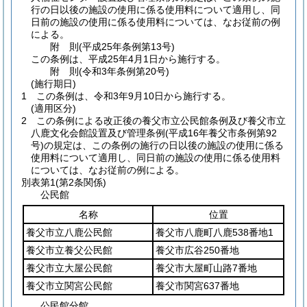
行の日以後の施設の使用に係る使用料について適用し、同
日前の施設の使用に係る使用料については、なお従前の例
による。
附
則
(平成25年
条例第13号)
この条例は、平成25年4月1日から施行する。
附
則
(令和3年
条例第20号)
(施行期日)
1
この条例は、令和3年9月10日から施行する。
(適用区分)
2
この条例による改正後の養父市立公民館条例及び養父市立
八鹿文化会館設置及び管理条例
(平成16年養父市条例第92
号)
の規定は、この条例の施行の日以後の施設の使用に係る
使用料について適用し、同日前の施設の使用に係る使用料
については、なお従前の例による。
別表第1
(第2条関係)
公民館
名称
位置
養父市立八鹿公民館
養父市八鹿町八鹿538番地1
養父市立養父公民館
養父市広谷250番地
養父市立大屋公民館
養父市大屋町山路7番地
養父市立関宮公民館
養父市関宮637番地
公民館分館