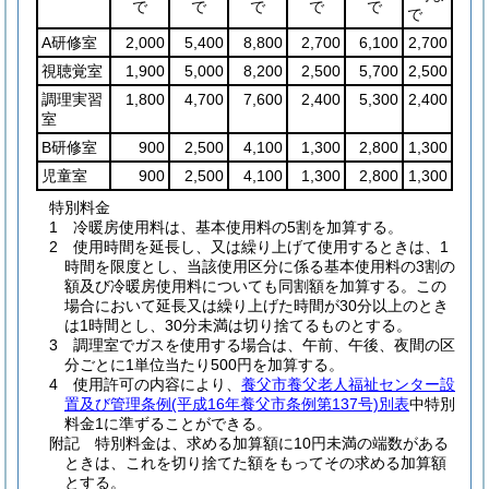
で
で
で
で
で
で
A研修室
2,000
5,400
8,800
2,700
6,100
2,700
視聴覚室
1,900
5,000
8,200
2,500
5,700
2,500
調理実習
1,800
4,700
7,600
2,400
5,300
2,400
室
B研修室
900
2,500
4,100
1,300
2,800
1,300
児童室
900
2,500
4,100
1,300
2,800
1,300
特別料金
1 冷暖房使用料は、基本使用料の5割を加算する。
2 使用時間を延長し、又は繰り上げて使用するときは、1
時間を限度とし、当該使用区分に係る基本使用料の3割の
額及び冷暖房使用料についても同割額を加算する。この
場合において延長又は繰り上げた時間が30分以上のとき
は1時間とし、30分未満は切り捨てるものとする。
3 調理室でガスを使用する場合は、午前、午後、夜間の区
分ごとに1単位当たり500円を加算する。
4 使用許可の内容により、
養父市養父老人福祉センター設
置及び管理条例(平成16年養父市条例第137号)別表
中特別
料金1に準ずることができる。
附記 特別料金は、求める加算額に10円未満の端数がある
ときは、これを切り捨てた額をもってその求める加算額
とする。