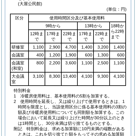
(大屋公民館)
(単位：円)
区分
使用時間区分及び基本使用料
9時から
13時から
18時か
ら22時
12時ま
17時ま
22時ま
17時ま
22時ま
まで
で
で
で
で
で
研修室
1,100
2,900
4,700
1,400
3,200
1,400
会議室
400
1,200
1,900
600
1,300
600
会議室
800
2,200
3,600
1,100
2,500
1,100
(和室)
大会議
3,100
8,300
13,400
4,100
9,300
4,100
室
特別料金
1 冷暖房使用料は、基本使用料の5割を加算する。
2 使用時間を延長し、又は繰り上げて使用するときは、1
時間を限度とし、当該使用区分に係る基本使用料の3割の
額及び冷暖房使用料についても同割額を加算する。この
場合において延長又は繰り上げた時間が30分以上のとき
は1時間とし、30分未満は切り捨てるものとする。
附記 特別料金は、求める加算額に10円未満の端数がある
ときは、これを切り捨てた額をもってその求める加算額