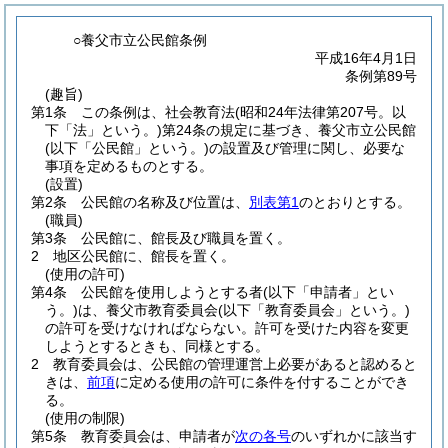
○養父市立公民館条例
平成16年4月1日
条例第89号
(趣旨)
第1条
この条例は、社会教育法
(昭和24年法律第207号。以
下「法」という。)
第24条の規定に基づき、養父市立公民館
(以下「公民館」という。)
の設置及び管理に関し、必要な
事項を定めるものとする。
(設置)
第2条
公民館の名称及び位置は、
別表第1
のとおりとする。
(職員)
第3条
公民館に、館長及び職員を置く。
2
地区公民館に、館長を置く。
(使用の許可)
第4条
公民館を使用しようとする者
(以下「申請者」とい
う。)
は、養父市教育委員会
(以下「教育委員会」という。)
の許可を受けなければならない。
許可を受けた内容を変更
しようとするときも、同様とする。
2
教育委員会は、公民館の管理運営上必要があると認めると
きは、
前項
に定める使用の許可に条件を付することができ
る。
(使用の制限)
第5条
教育委員会は、申請者が
次の各号
のいずれかに該当す