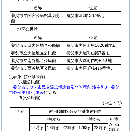
名称
位置
養父市立関宮公民館葛畑分
養父市葛畑1367番地
館
地区公民館
名称
位置
養父市立口大屋地区公民館
養父市大屋町中1026番地1
養父市立大屋地区公民館
養父市大屋町山路7番地
養父市立南谷地区公民館
養父市大屋町門野62番地
養父市立西谷地区公民館
養父市大屋町筏416番地5
別表第2
(第7条関係)
(八鹿公民館)
養父市立やぶ市民交流広場設置及び管理条例(令和3年養父
市条例第18号)別表
による。
(養父公民館)
(単位：円)
区分
使用時間区分及び基本使用料
9時から
13時から
18時
から2
12時ま
17時ま
22時ま
17時ま
22時ま
2時ま