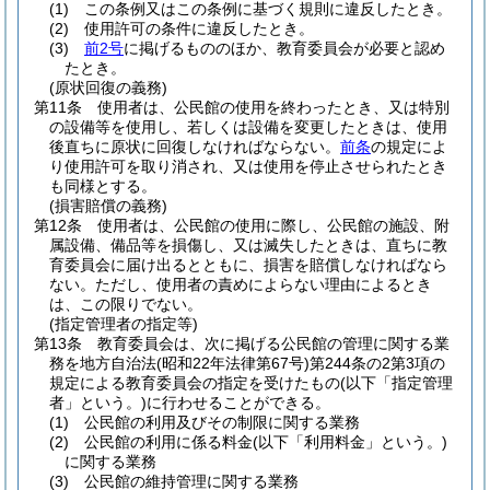
(1)
この条例又はこの条例に基づく規則に違反したとき。
(2)
使用許可の条件に違反したとき。
(3)
前2号
に掲げるもののほか、教育委員会が必要と認め
たとき。
(原状回復の義務)
第11条
使用者は、公民館の使用を終わったとき、又は特別
の設備等を使用し、若しくは設備を変更したときは、使用
後直ちに原状に回復しなければならない。
前条
の規定によ
り使用許可を取り消され、又は使用を停止させられたとき
も同様とする。
(損害賠償の義務)
第12条
使用者は、公民館の使用に際し、公民館の施設、附
属設備、備品等を損傷し、又は滅失したときは、直ちに教
育委員会に届け出るとともに、損害を賠償しなければなら
ない。
ただし、使用者の責めによらない理由によるとき
は、この限りでない。
(指定管理者の指定等)
第13条
教育委員会は、次に掲げる公民館の管理に関する業
務を地方自治法
(昭和22年法律第67号)
第244条の2第3項の
規定による教育委員会の指定を受けたもの
(以下「指定管理
者」という。)
に行わせることができる。
(1)
公民館の利用及びその制限に関する業務
(2)
公民館の利用に係る料金
(以下「利用料金」という。)
に関する業務
(3)
公民館の維持管理に関する業務