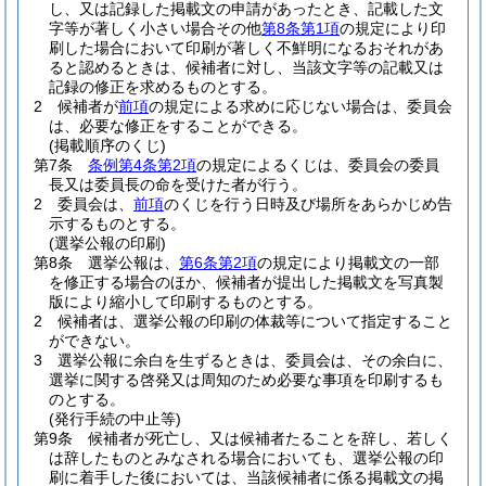
し、又は記録した掲載文の申請があったとき、記載した文
字等が著しく小さい場合その他
第8条第1項
の規定により印
刷した場合において印刷が著しく不鮮明になるおそれがあ
ると認めるときは、候補者に対し、当該文字等の記載又は
記録の修正を求めるものとする。
2
候補者が
前項
の規定による求めに応じない場合は、委員会
は、必要な修正をすることができる。
(掲載順序のくじ)
第7条
条例第4条第2項
の規定によるくじは、委員会の委員
長又は委員長の命を受けた者が行う。
2
委員会は、
前項
のくじを行う日時及び場所をあらかじめ告
示するものとする。
(選挙公報の印刷)
第8条
選挙公報は、
第6条第2項
の規定により掲載文の一部
を修正する場合のほか、候補者が提出した掲載文を写真製
版により縮小して印刷するものとする。
2
候補者は、選挙公報の印刷の体裁等について指定すること
ができない。
3
選挙公報に余白を生ずるときは、委員会は、その余白に、
選挙に関する啓発又は周知のため必要な事項を印刷するも
のとする。
(発行手続の中止等)
第9条
候補者が死亡し、又は候補者たることを辞し、若しく
は辞したものとみなされる場合においても、選挙公報の印
刷に着手した後においては、当該候補者に係る掲載文の掲