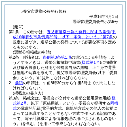
○養父市選挙公報発行規程
平成16年4月1日
選挙管理委員会告示第5号
(趣旨)
第1条
この告示は、
養父市選挙公報の発行に関する条例
(平
成16年養父市条例第29号。以下「条例」という。)
第7条
の
規定に基づき、選挙公報の発行について必要な事項を定め
るものとする。
(選挙公報掲載の申請)
第2条
候補者は、
条例第3条第1項
の規定による申請をしよ
うとするときは、選挙公報掲載申請書
(
様式第1号
)
に掲載文
及び最近撮影した鮮明な候補者自身の無帽、上半身で背景
は無地の写真を添えて、養父市選挙管理委員会
(以下「委員
会」という。)
に提出しなければならない。
2
前項
の申請は、午前8時30分から午後5時までの間にしな
ければならない。
(掲載文の書き方)
第3条
掲載文は、委員会が交付する選挙公報用原稿用紙
(
様
式第2号
。以下「原稿用紙」という。委員会が提供する
同様
式
の電磁的記録
(電子的方式、磁気的方式その他人の知覚に
よっては認識することができない方式で作られる記録であ
って、電子計算機による情報処理の用に供されるものをい
う。)
を含む。)
を用いて作成しなければならない。