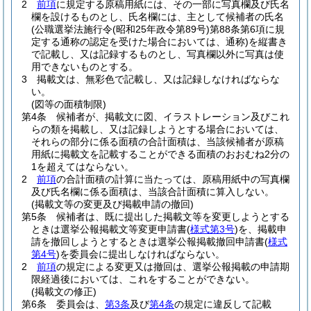
2
前項
に規定する原稿用紙には、その一部に写真欄及び氏名
欄を設けるものとし、氏名欄には、主として候補者の氏名
(公職選挙法施行令
(昭和25年政令第89号)
第88条第6項に規
定する通称の認定を受けた場合においては、通称)
を縦書き
で記載し、又は記録するものとし、写真欄以外に写真は使
用できないものとする。
3
掲載文は、無彩色で記載し、又は記録しなければならな
い。
(図等の面積制限)
第4条
候補者が、掲載文に図、イラストレーション及びこれ
らの類を掲載し、又は記録しようとする場合においては、
それらの部分に係る面積の合計面積は、当該候補者が原稿
用紙に掲載文を記載することができる面積のおおむね2分の
1を超えてはならない。
2
前項
の合計面積の計算に当たっては、原稿用紙中の写真欄
及び氏名欄に係る面積は、当該合計面積に算入しない。
(掲載文等の変更及び掲載申請の撤回)
第5条
候補者は、既に提出した掲載文等を変更しようとする
ときは選挙公報掲載文等変更申請書
(
様式第3号
)
を、掲載申
請を撤回しようとするときは選挙公報掲載撤回申請書
(
様式
第4号
)
を委員会に提出しなければならない。
2
前項
の規定による変更又は撤回は、選挙公報掲載の申請期
限経過後においては、これをすることができない。
(掲載文の修正)
第6条
委員会は、
第3条
及び
第4条
の規定に違反して記載