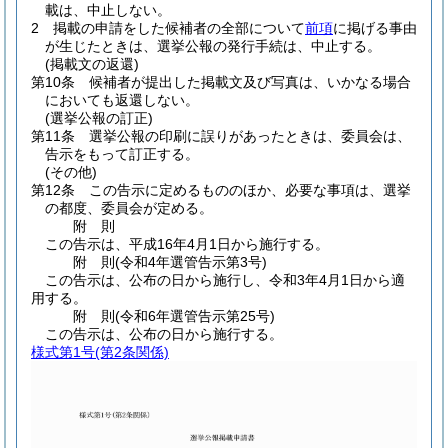
載は、中止しない。
2
掲載の申請をした候補者の全部について
前項
に掲げる事由
が生じたときは、選挙公報の発行手続は、中止する。
(掲載文の返還)
第10条
候補者が提出した掲載文及び写真は、いかなる場合
においても返還しない。
(選挙公報の訂正)
第11条
選挙公報の印刷に誤りがあったときは、委員会は、
告示をもって訂正する。
(その他)
第12条
この告示に定めるもののほか、必要な事項は、選挙
の都度、委員会が定める。
附
則
この告示は、平成16年4月1日から施行する。
附
則
(令和4年
選管告示第3号)
この告示は、公布の日から施行し、令和3年4月1日から適
用する。
附
則
(令和6年
選管告示第25号)
この告示は、公布の日から施行する。
様式第1号
(第2条関係)