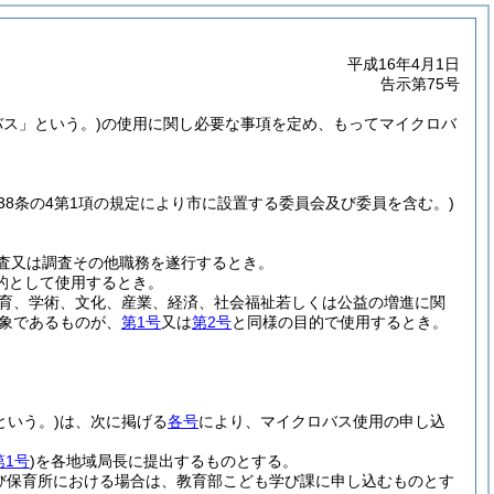
平成16年4月1日
告示第75号
バス」という。)
の使用に関し必要な事項を定め、もってマイクロバ
。
138条の4第1項の規定により市に設置する委員会及び委員を含む。)
審査又は調査その他職務を遂行するとき。
的として使用するとき。
育、学術、文化、産業、経済、社会福祉若しくは公益の増進に関
対象であるものが、
第1号
又は
第2号
と同様の目的で使用するとき。
という。)
は、次に掲げる
各号
により、マイクロバス使用の申し込
第1号
)
を各地域局長に提出するものとする。
び保育所における場合は、教育部こども学び課に申し込むものとす