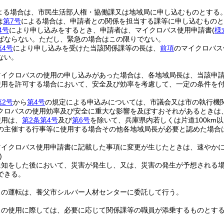
よる場合は、市民生活部人権・協働課又は地域局に申し込むものとする
は
第7号
による場合は、申請者との関係を担当する課等に申し込むものと
4号
により申し込みをするとき、申請者は、マイクロバス使用申請書
(
様
ばならない。
ただし、緊急の場合はこの限りでない。
第4号
により申し込みを受けた当該関係課等の長は、
前項
のマイクロバス
ない。
マイクロバスの使用の申し込みがあった場合は、各地域局長は、当該申
使用を許可する場合において、安全及び効率を考慮して、一定の条件を
第2号
から
第4号
の規定による申込みについては、市議会又は市の執行機
クロバスの使用効率及び安全に重大な影響を及ぼすおそれがあるときは
使用は、
第2条第4号
及び
第6号
を除いて、兵庫県内若しくは片道100km
の主催する行事等に使用する場合その他各地域局長が必要と認めた場合
マイクロバス使用申請書に記載した事項に変更が生じたときは、速やか
)
通知をした後において、災害が発生し、又は、災害の発生が予想される
できる。
スの運転は、養父市シルバー人材センターに委託して行う。
スの使用に際しては、必要に応じて関係課等の職員が添乗するものとす