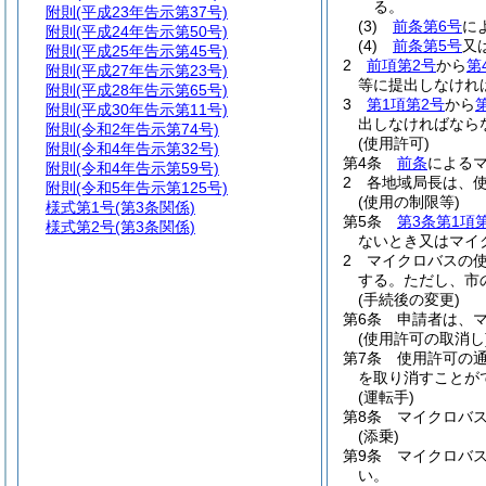
る。
附則
(平成23年告示第37号)
(3)
前条第6号
に
附則
(平成24年告示第50号)
(4)
前条第5号
又
附則
(平成25年告示第45号)
2
前項第2号
から
第
附則
(平成27年告示第23号)
等に提出しなけれ
附則
(平成28年告示第65号)
3
第1項第2号
から
附則
(平成30年告示第11号)
出しなければなら
附則
(令和2年告示第74号)
(使用許可)
附則
(令和4年告示第32号)
第4条
前条
による
附則
(令和4年告示第59号)
2
各地域局長は、
附則
(令和5年告示第125号)
(使用の制限等)
様式第1号
(第3条関係)
第5条
第3条第1項
様式第2号
(第3条関係)
ないとき又はマイ
2
マイクロバスの
する。
ただし、市
(手続後の変更)
第6条
申請者は、
(使用許可の取消し
第7条
使用許可の
を取り消すことが
(運転手)
第8条
マイクロバ
(添乗)
第9条
マイクロバ
い。