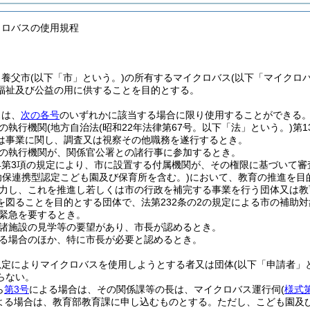
クロバスの使用規程
、養父市
(以下「市」という。)
の所有するマイクロバス
(以下「マイクロ
福祉及び公益の用に供することを目的とする。
スは、
次の各号
のいずれかに該当する場合に限り使用することができる
の執行機関
(地方自治法
(昭和22年法律第67号。以下「法」という。)
第
は事業に関し、調査又は視察その他職務を遂行するとき。
の執行機関が、関係官公署との諸行事に参加するとき。
の4第3項の規定により、市に設置する付属機関が、その権限に基づいて
幼保連携型認定こども園及び保育所を含む。)
において、教育の推進を目
力し、これを推進し若しくは市の行政を補完する事業を行う団体又は教
を図ることを目的とする団体で、法第232条の2の規定による市の補助
緊急を要するとき。
諸施設の見学等の要望があり、市長が認めるとき。
る場合のほか、特に市長が必要と認めるとき。
規定によりマイクロバスを使用しようとする者又は団体
(以下「申請者」
らない。
ら
第3号
による場合は、その関係課等の長は、マイクロバス運行伺
(
様式
よる場合は、教育部教育課に申し込むものとする。
ただし、こども園及