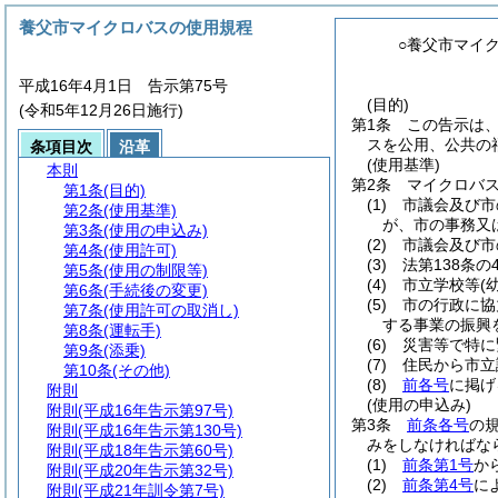
養父市マイクロバスの使用規程
○養父市マイ
平成16年4月1日 告示第75号
(目的)
(令和5年12月26日施行)
第1条
この告示は
スを公用、公共の
条項目次
沿革
(使用基準)
本則
第2条
マイクロバ
第1条
(目的)
(1)
市議会及び市
第2条
(使用基準)
が、市の事務又
第3条
(使用の申込み)
(2)
市議会及び市
第4条
(使用許可)
(3)
法第138条
第5条
(使用の制限等)
(4)
市立学校等
(
第6条
(手続後の変更)
(5)
市の行政に協
第7条
(使用許可の取消し)
する事業の振興
第8条
(運転手)
(6)
災害等で特に
第9条
(添乗)
(7)
住民から市立
第10条
(その他)
(8)
前各号
に掲げ
附則
(使用の申込み)
附則
(平成16年告示第97号)
第3条
前条各号
の
附則
(平成16年告示第130号)
みをしなければな
附則
(平成18年告示第60号)
(1)
前条第1号
か
附則
(平成20年告示第32号)
(2)
前条第4号
に
附則
(平成21年訓令第7号)