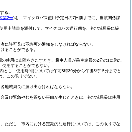
。
する。
式第2号
)
を、マイクロバス使用予定日の7日前までに、当該関係課
使用申請書を添付して、マイクロバス運行伺を、各地域局長に提
請者に許可又は不許可の通知をしなければならない。
付けることができる。
関の使用に支障をきたすとき、乗車人員が乗車定員の2分の1に満た
、使用することができない。
以内とし、使用時間については午前8時30分から午後5時15分までと
は、この限りでない。
に各地域局長に届け出なければならない。
場合及び緊急やむを得ない事由が生じたときは、各地域局長は使用
る。
ただし、市内における定期的な運行については、この限りでな