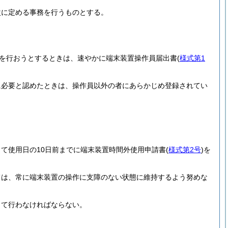
次に定める事務を行うものとする。
を行おうとするときは、速やかに端末装置操作員届出書
(
様式第1
に必要と認めたときは、操作員以外の者にあらかじめ登録されてい
て使用日の10日前までに端末装置時間外使用申請書
(
様式第2号
)
を
ては、常に端末装置の操作に支障のない状態に維持するよう努めな
して行わなければならない。