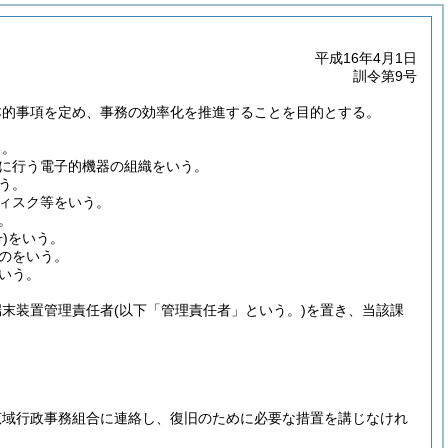
平成16年4月1日
訓令第9号
本的事項を定め、事務の効率化を推進することを目的とする。
る。
に行う電子的機器の組織をいう。
う。
ィスク等をいう。
。
)
をいう。
のをいう。
いう。
端末装置管理責任者
(以下「管理責任者」という。)
を置き、当該課
広域行政事務組合に連絡し、復旧のために必要な措置を講じなけれ