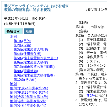
養父市オンラインシステムにおける端末
装置の管理運営に関する規程
○養父市オン
平成16年4月1日 訓令第9号
(目的)
(令和4年4月1日施行)
第1条
この訓令は
(定義)
条項目次
沿革
第2条
この訓令に
本則
(1)
電子計算組織
第1条
(目的)
(2)
端末装置 電
第2条
(定義)
(3)
記録媒体 情
第3条
(端末装置の管理)
(4)
データ 電子
第4条
(使用責任者)
(5)
操作員番号 
第5条
(端末装置操作員の届出)
(6)
システム 一
第6条
(端末装置の操作)
(7)
オンラインシ
第7条
(端末装置の運用時間)
(端末装置の管理)
第8条
(環境整備)
第3条
市長は、端
第9条
(端末装置の操作指導)
長をもって充てる
第10条
(その他)
2
管理責任者は、
附則
(1)
端末装置に係
附則
(平成24年訓令第5号)
(2)
端末装置の操
附則
(平成28年訓令第7号)
(3)
前2号
に掲げ
附則
(令和2年訓令第14号)
3
管理責任者は、
附則
(令和3年訓令第5号)
ばならない。
附則
(令和4年訓令第4号)