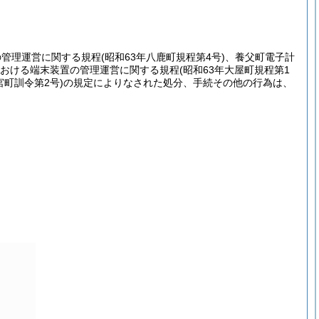
の管理運営に関する規程
(昭和63年八鹿町規程第4号)
、養父町電子計
おける端末装置の管理運営に関する規程
(昭和63年大屋町規程第1
宮町訓令第2号)
の規定によりなされた処分、手続その他の行為は、