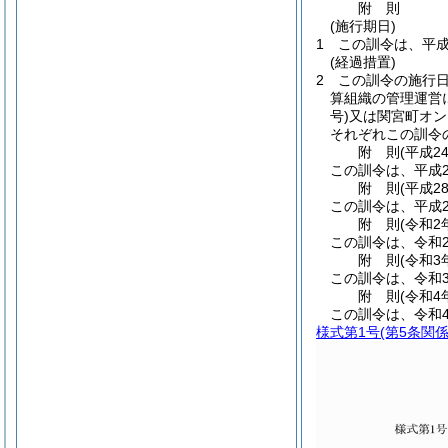
附
則
(施行期日)
1
この訓令は、平成
(経過措置)
2
この訓令の施行
算組織の管理運営
号)
又は関宮町オン
それぞれこの訓令
附
則
(平成2
この訓令は、平成2
附
則
(平成2
この訓令は、平成2
附
則
(令和2
この訓令は、令和
附
則
(令和3
この訓令は、令和
附
則
(令和4
この訓令は、令和
様式第1号
(第5条関係