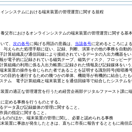
ラインシステムにおける端末装置の管理運営に関する規程
、養父市におけるオンラインシステムの端末装置の管理運営に関する基
おいて、
次の各号
に掲げる用語の意義は、
当該各号
に定めるところによ
 与えられた処理手順に従い、記録、判断、演算その他の事務を自動的
子計算組織及び通信回線により接続されているデータの入出力機器をい
報が電子的に記録されている磁気テープ、磁気ディスク、フロッピーデ
計算組織の利用に係る入出力帳票に記録された情報及び記録媒体をいう
端末装置の操作を命じられた者であることを証明する識別符号
(暗唱番号
つの目的を遂行するための幾つかの単体、機能等が有機的に結合したも
ステム 電子計算組織と端末装置とを通信回線等で結合したシステムを
末装置の適正な管理運営を行うため経営企画部デジタルファースト課に
。
次に定める事務を行うものとする。
るデータ及び記録媒体の管理に関すること。
作員の指定に関すること。
るもののほか、端末装置の管理に関し、必要と認められる事務
端末装置に事故が発生したときは、直ちに市長に報告するとともに南但