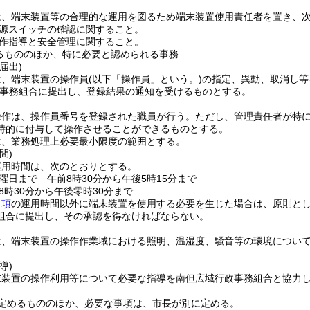
は、端末装置等の合理的な運用を図るため端末装置使用責任者を置き、
源スイッチの確認に関すること。
作指導と安全管理に関すること。
るもののほか、特に必要と認められる事務
届出)
は、端末装置の操作員
(以下「操作員」という。)
の指定、異動、取消し等
事務組合に提出し、登録結果の通知を受けるものとする。
操作は、操作員番号を登録された職員が行う。
ただし、管理責任者が特
時的に付与して操作させることができるものとする。
は、業務処理上必要最小限度の範囲とする。
間)
運用時間は、次のとおりとする。
曜日まで 午前8時30分から午後5時15分まで
8時30分から午後零時30分まで
前項
の運用時間以外に端末装置を使用する必要を生じた場合は、原則とし
組合に提出し、その承認を得なければならない。
は、端末装置の操作作業域における照明、温湿度、騒音等の環境につい
導)
末装置の操作利用等について必要な指導を南但広域行政事務組合と協力
定めるもののほか、必要な事項は、市長が別に定める。