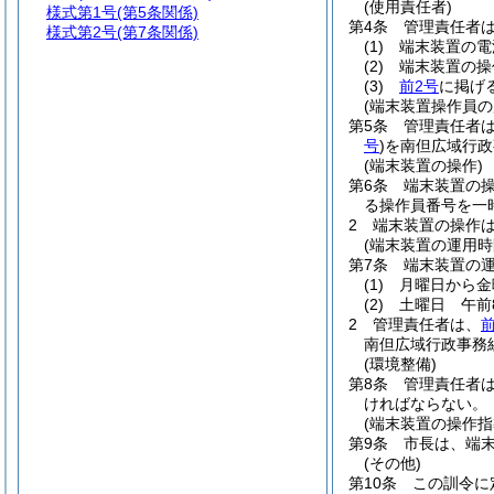
(使用責任者)
様式第1号
(第5条関係)
第4条
管理責任者
様式第2号
(第7条関係)
(1)
端末装置の電
(2)
端末装置の操
(3)
前2号
に掲げ
(端末装置操作員の
第5条
管理責任者
号
)
を南但広域行政
(端末装置の操作)
第6条
端末装置の
る操作員番号を一
2
端末装置の操作
(端末装置の運用時
第7条
端末装置の
(1)
月曜日から金
(2)
土曜日 午前
2
管理責任者は、
南但広域行政事務
(環境整備)
第8条
管理責任者
ければならない。
(端末装置の操作指
第9条
市長は、端
(その他)
第10条
この訓令に