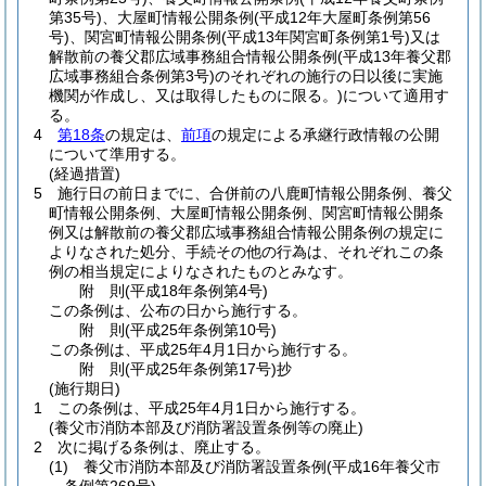
第35号)
、大屋町情報公開条例
(平成12年大屋町条例第56
号)
、関宮町情報公開条例
(平成13年関宮町条例第1号)
又は
解散前の養父郡広域事務組合情報公開条例
(平成13年養父郡
広域事務組合条例第3号)
のそれぞれの施行の日以後に実施
機関が作成し、又は取得したものに限る。)
について適用す
る。
4
第18条
の規定は、
前項
の規定による承継行政情報の公開
について準用する。
(経過措置)
5
施行日の前日までに、合併前の八鹿町情報公開条例、養父
町情報公開条例、大屋町情報公開条例、関宮町情報公開条
例又は解散前の養父郡広域事務組合情報公開条例の規定に
よりなされた処分、手続その他の行為は、それぞれこの条
例の相当規定によりなされたものとみなす。
附
則
(平成18年
条例第4号)
この条例は、公布の日から施行する。
附
則
(平成25年
条例第10号)
この条例は、平成25年4月1日から施行する。
附
則
(平成25年
条例第17号)
抄
(施行期日)
1
この条例は、平成25年4月1日から施行する。
(養父市消防本部及び消防署設置条例等の廃止)
2
次に掲げる条例は、廃止する。
(1)
養父市消防本部及び消防署設置条例
(平成16年養父市