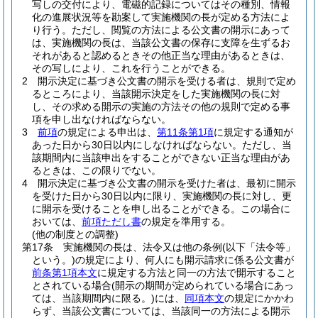
写しの交付により、電磁的記録についてはその種別、情報
化の進展状況等を勘案して実施機関の長が定める方法によ
り行う。
ただし、閲覧の方法による公文書の開示にあって
は、実施機関の長は、当該公文書の保存に支障を生ずるお
それがあると認めるときその他正当な理由があるときは、
その写しにより、これを行うことができる。
2
開示決定に基づき公文書の開示を受ける者は、規則で定め
るところにより、当該開示決定をした実施機関の長に対
し、その求める開示の実施の方法その他の規則で定める事
項を申し出なければならない。
3
前項
の規定による申出は、
第11条第1項
に規定する通知が
あった日から30日以内にしなければならない。
ただし、当
該期間内に当該申出をすることができない正当な理由があ
るときは、この限りでない。
4
開示決定に基づき公文書の開示を受けた者は、最初に開示
を受けた日から30日以内に限り、実施機関の長に対し、更
に開示を受けることを申し出ることができる。
この場合に
おいては、
前項ただし書
の規定を準用する。
(他の制度との調整)
第17条
実施機関の長は、法令又は他の条例
(以下「法令等」
という。)
の規定により、何人にも開示請求に係る公文書が
前条第1項本文
に規定する方法と同一の方法で開示すること
とされている場合
(開示の期間が定められている場合にあっ
ては、当該期間内に限る。)
には、
同項本文
の規定にかかわ
らず、当該公文書については、当該同一の方法による開示