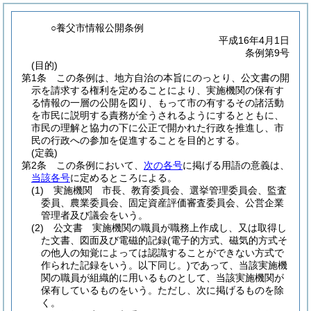
○養父市情報公開条例
平成16年4月1日
条例第9号
(目的)
第1条
この条例は、地方自治の本旨にのっとり、公文書の開
示を請求する権利を定めることにより、実施機関の保有す
る情報の一層の公開を図り、もって市の有するその諸活動
を市民に説明する責務が全うされるようにするとともに、
市民の理解と協力の下に公正で開かれた行政を推進し、市
民の行政への参加を促進することを目的とする。
(定義)
第2条
この条例において、
次の各号
に掲げる用語の意義は、
当該各号
に定めるところによる。
(1)
実施機関 市長、教育委員会、選挙管理委員会、監査
委員、農業委員会、固定資産評価審査委員会、公営企業
管理者及び議会をいう。
(2)
公文書 実施機関の職員が職務上作成し、又は取得し
た文書、図面及び電磁的記録
(電子的方式、磁気的方式そ
の他人の知覚によっては認識することができない方式で
作られた記録をいう。以下同じ。)
であって、当該実施機
関の職員が組織的に用いるものとして、当該実施機関が
保有しているものをいう。
ただし、次に掲げるものを除
く。