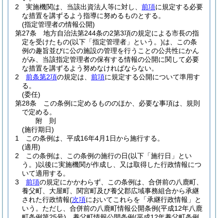
2
実施機関は、当該出資法人等に対し、
前項
に規定する必要
な措置を講ずるよう指導に努めるものとする。
(指定管理者の情報公開)
第27条
地方自治法第244条の2第3項の規定による市長の指
定を受けたもの
(以下「指定管理者」という。)
は、この条
例の趣旨並びに公の施設の管理を行うことの公共性にかん
がみ、当該指定管理者の保有する情報の公開に関して必要
な措置を講ずるよう努めなければならない。
2
前条第2項
の規定は、
前項
に規定する公開について準用す
る。
(委任)
第28条
この条例に定めるもののほか、必要な事項は、規則
で定める。
附
則
(施行期日)
1
この条例は、平成16年4月1日から施行する。
(適用)
2
この条例は、この条例の施行の日
(以下「施行日」とい
う。)
以後に実施機関が作成し、又は取得した行政情報につ
いて適用する。
3
前項
の規定にかかわらず、この条例は、合併前の八鹿町、
養父町、大屋町、関宮町及び養父郡広域事務組合から承継
された行政情報
(
次項
においてこれらを「承継行政情報」と
いう。ただし、合併前の八鹿町情報公開条例
(平成12年八鹿
町条例第25号)
、養父町情報公開条例
(平成12年養父町条例