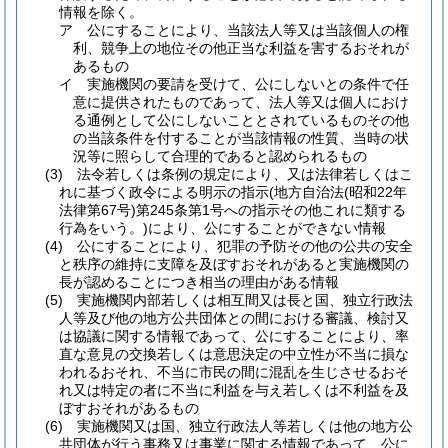
情報を除く。
ア
公にすることにより、当該法人等又は当該個人の権
利、競争上の地位その他正当な利益を害するおそれが
あるもの
イ
実施機関の要請を受けて、公にしないとの条件で任
意に提供されたものであって、法人等又は個人におけ
る通例として公にしないこととされているものその他
の当該条件を付することが当該情報の性質、当時の状
況等に照らして合理的であると認められるもの
(3)
法令若しくは条例の規定により、又は法律若しくはこ
れに基づく政令による明示の指示
(地方自治法
(昭和22年
法律第67号)
第245条第1号への指示その他これに類する
行為をいう。)
により、公にすることができない情報
(4)
公にすることにより、犯罪の予防その他の公共の安全
と秩序の維持に支障を及ぼすおそれがあると実施機関の
長が認めることにつき相当の理由がある情報
(5)
実施機関内部若しくは相互間又は長と国、独立行政法
人等及び他の地方公共団体との間における審議、検討又
は協議に関する情報であって、公にすることにより、率
直な意見の交換若しくは意思決定の中立性が不当に損な
われるおそれ、不当に市民の間に混乱を生じさせるおそ
れ又は特定の者に不当に利益を与え若しくは不利益を及
ぼすおそれがあるもの
(6)
実施機関又は国、独立行政法人等若しくは他の地方公
共団体が行う事務又は事業に関する情報であって、公に