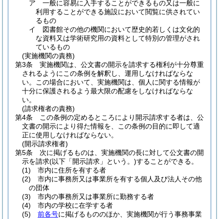
ア
一般に容易に入手することができるもの又は一般に
利用することができる施設において閲覧に供されてい
るもの
イ
図書館その他の機関において歴史的若しくは文化的
な資料又は学術研究用の資料として特別の管理がされ
ているもの
(実施機関の責務)
第3条
実施機関は、公文書の開示を請求する権利が十分尊重
されるようにこの条例を解釈し、運用しなければならな
い。
この場合において、実施機関は、個人に関する情報が
十分に保護されるよう最大限の配慮をしなければならな
い。
(請求権者の責務)
第4条
この条例の定めるところにより開示請求する者は、公
文書の開示により得た情報を、この条例の目的に即して適
正に使用しなければならない。
(開示請求権者)
第5条
次に掲げるものは、実施機関の長に対して公文書の開
示を請求
(以下「開示請求」という。)
することができる。
(1)
市内に住所を有する者
(2)
市内に事務所又は事業所を有する個人及び法人その他
の団体
(3)
市内の事務所又は事業所に勤務する者
(4)
市内の学校に在学する者
(5)
前各号
に掲げるもののほか、実施機関が行う事務事業