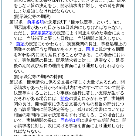
請求に係る公文書を保有していないときを含む。)
は、開示
をしない旨の決定をし、開示請求者に対し、その旨を書面
により通知しなければならない。
(開示決定等の期限)
第12条
前条各項
の決定
(以下「開示決定等」という。)
は、
開示請求があった日から15日以内にしなければならない。
ただし、
第6条第2項
の規定により補正を求めた場合にあっ
ては、当該補正に要した日数は、当該機関に算入しない。
2
前項
の規定にかかわらず、実施機関の長は、事務処理上の
困難その他正当な理由があるときは、
同項
に規定する期間
を30日以内に限り延長することができる。
この場合におい
て、実施機関の長は、開示請求者に対し、遅滞なく、延長
後の期間及び延長の理由を書面により通知しなければなら
ない。
(開示決定等の期限の特例)
第13条
開示請求に係る公文書が著しく大量であるため、開
示請求があった日から45日以内にそのすべてについて開示
決定等をすることにより事務の遂行に著しい支障が生ずる
おそれがある場合には、
前条
の規定にかかわらず、実施機
関の長は、開示請求に係る公文書のうちの相当の部分につ
き当該期間内に開示決定等をし、残りの公文書については
相当の期間内に開示決定等をすれば足りる。
この場合にお
いて、実施機関の長は、
同条第1項
に規定する期間内に、開
示請求者に対し、次に掲げる事項を書面により通知しなけ
ればならない。