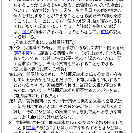
別することができるものに限る。)
が記録されている場合に
おいて、当該情報のうち、氏名、生年月日その他の特定の
個人を識別することができることとなる記述等の部分を除
くことにより、公にしても、個人の権利利益が害されるお
それがないと認められるときは、当該部分を除いた部分
は、
同号
の情報に含まれないものとみなして、
前項
の規定
を適用する。
(公益上の理由による裁量的開示)
第9条
実施機関の長は、開示請求に係る公文書に不開示情報
(
第7条第3号
に該当する情報を除く。)
が記録されている場
合であっても、公益上特に必要があると認めるときは、開
示請求者に対し、当該公文書を開示することができる。
(公文書の存否に関する情報)
第10条
開示請求に対し、当該開示請求に係る公文書が存在
しているか否かを答えるだけで、不開示情報を開示するこ
ととなるときは、実施機関の長は、当該公文書の存否を明
らかにしないで、当該開示請求を拒否することができる。
(開始請求に対する決定)
第11条
実施機関の長は、開示請求に係る公文書の全部又は
一部を開示するときは、その旨の決定をし、開示請求者に
対し、その旨及び開示の実施に関し規則で定める事項を書
面により通知しなければならない。
2
実施機関の長は、開示請求に係る公文書の全部を開示しな
いとき
(
前条
の規定により開示請求を拒否するとき及び開示