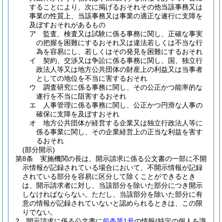
することにより、次に掲げるおそれその他当該事務又は
事業の性質上、当該事務又は事業の適正な遂行に支障を
及ぼすおそれがあるもの
ア
監査、検査又は試験に係る事務に関し、正確な事実
の把握を困難にするおそれ又は違法若しくは不当な行
為を容易にし、若しくはその発見を困難にするおそれ
イ
契約、交渉又は争訟に係る事務に関し、国、独立行
政法人等又は地方公共団体の財産上の利益又は当事者
としての地位を不当に害するおそれ
ウ
調査研究に係る事務に関し、その公正かつ能率的な
遂行を不当に阻害するおそれ
エ
人事管理に係る事務に関し、公正かつ円滑な人事の
確保に支障を及ぼすおそれ
オ
地方公共団体が経営する企業又は独立行政法人等に
係る事業に関し、その企業経営上の正当な利益を害す
るおそれ
(部分開示)
第8条
実施機関の長は、開示請求に係る公文書の一部に不開
示情報が記録されている場合において、不開示情報が記録
されている部分を容易に区分して除くことができるとき
は、開示請求者に対し、当該部分を除いた部分につき開示
しなければならない。
ただし、当該部分を除いた部分に有
意の情報が記録されていないと認められるときは、この限
りでない。
2
開示請求に係る公文書に
前条第1号
の情報
(特定の個人を識