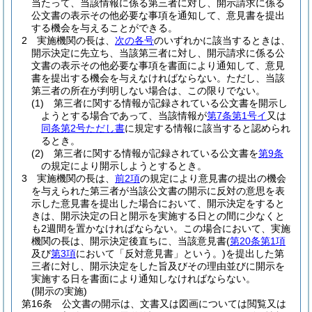
当たって、当該情報に係る第三者に対し、開示請求に係る
公文書の表示その他必要な事項を通知して、意見書を提出
する機会を与えることができる。
2
実施機関の長は、
次の各号
のいずれかに該当するときは、
開示決定に先立ち、当該第三者に対し、開示請求に係る公
文書の表示その他必要な事項を書面により通知して、意見
書を提出する機会を与えなければならない。
ただし、当該
第三者の所在が判明しない場合は、この限りでない。
(1)
第三者に関する情報が記録されている公文書を開示し
ようとする場合であって、当該情報が
第7条第1号イ
又は
同条第2号ただし書
に規定する情報に該当すると認められ
るとき。
(2)
第三者に関する情報が記録されている公文書を
第9条
の規定により開示しようとするとき。
3
実施機関の長は、
前2項
の規定により意見書の提出の機会
を与えられた第三者が当該公文書の開示に反対の意思を表
示した意見書を提出した場合において、開示決定をすると
きは、開示決定の日と開示を実施する日との間に少なくと
も2週間を置かなければならない。
この場合において、実施
機関の長は、開示決定後直ちに、当該意見書
(
第20条第1項
及び
第3項
において「反対意見書」という。)
を提出した第
三者に対し、開示決定をした旨及びその理由並びに開示を
実施する日を書面により通知しなければならない。
(開示の実施)
第16条
公文書の開示は、文書又は図画については閲覧又は