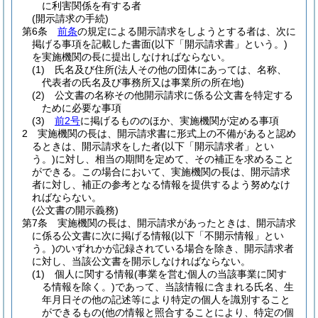
に利害関係を有する者
(開示請求の手続)
第6条
前条
の規定による開示請求をしようとする者は、次に
掲げる事項を記載した書面
(以下「開示請求書」という。)
を実施機関の長に提出しなければならない。
(1)
氏名及び住所
(法人その他の団体にあっては、名称、
代表者の氏名及び事務所又は事業所の所在地)
(2)
公文書の名称その他開示請求に係る公文書を特定する
ために必要な事項
(3)
前2号
に掲げるもののほか、実施機関が定める事項
2
実施機関の長は、開示請求書に形式上の不備があると認め
るときは、開示請求をした者
(以下「開示請求者」とい
う。)
に対し、相当の期間を定めて、その補正を求めること
ができる。
この場合において、実施機関の長は、開示請求
者に対し、補正の参考となる情報を提供するよう努めなけ
ればならない。
(公文書の開示義務)
第7条
実施機関の長は、開示請求があったときは、開示請求
に係る公文書に次に掲げる情報
(以下「不開示情報」とい
う。)
のいずれかが記録されている場合を除き、開示請求者
に対し、当該公文書を開示しなければならない。
(1)
個人に関する情報
(事業を営む個人の当該事業に関す
る情報を除く。)
であって、当該情報に含まれる氏名、生
年月日その他の記述等により特定の個人を識別すること
ができるもの
(他の情報と照合することにより、特定の個