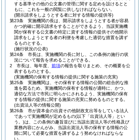
する基準その他の公文書の管理に関する定めを設けるとと
もに、これを一般の閲覧に供しなければならない。
(開示請求をしようとする者に対する情報の提供等)
第23条
実施機関の長は、開示請求をしようとする者が容易
かつ的確に開示請求をすることができるよう、当該実施機
関が保有する公文書の特定に資する情報の提供その他開示
請求をしようとする者の利便を考慮した適切な措置を講ず
るものとする。
(施行状況の公表)
第24条
市長は、実施機関の長に対し、この条例の施行の状
況について報告を求めることができる。
2
市長は、毎年度、
前項
の報告を取りまとめ、その概要を公
表するものとする。
(実施機関の保有する情報の提供に関する施策の充実)
第25条
実施機関は、その保有する情報の公開の総合的な推
進を図るため、実施機関の保有する情報が適時に、かつ、
適切な方法で市民に明らかにされるよう、実施機関の保有
する情報の提供に関する施策の充実に努めるものとする。
(出資法人等の情報公開)
第26条
市が資本金の出資その他財政支出等をしている法人
であって実施機関が定めるもの
(以下「出資法人等」とい
う。)
は、この条例の趣旨並びに当該出資法人等の性格及び
業務内容にかんがみ、当該出資法人等の保有する情報の公
開に関して必要な措置を講ずるよう努めなければならな
い。