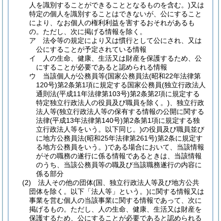
人を識別することができることとなるものを含む。)
又は
特定の個人を識別することはできないが、公にすること
により、なお個人の権利利益を害するおそれがあるも
の。
ただし、次に掲げる情報を除く。
ア
法令等の規定により又は慣行として公にされ、又は
公にすることが予定されている情報
イ
人の生命、健康、生活又は財産を保護するため、公
にすることが必要であると認められる情報
ウ
当該個人が公務員等
(国家公務員法
(昭和22年法律第
120号)
第2条第1項に規定する国家公務員
(独立行政法人
通則法
(平成11年法律第103号)
第2条第2項に規定する
特定独立行政法人の役員及び職員を除く。)
、独立行政
法人等
(独立行政法人等の保有する情報の公開に関する
法律
(平成13年法律第140号)
第2条第1項に規定する独
立行政法人等をいう。以下同じ。)
の役員及び職員並び
に地方公務員法
(昭和25年法律第261号)
第2条に規定す
る地方公務員をいう。)
である場合において、当該情報
がその職務の遂行に係る情報であるときは、当該情報
のうち、当該公務員等の職及び当該職務遂行の内容に
係る部分
(2)
法人その他の団体
(国、独立行政法人等及び地方公共
団体を除く。以下「法人等」という。)
に関する情報又は
事業を営む個人の当該事業に関する情報であって、次に
掲げるもの。
ただし、人の生命、健康、生活又は財産を
保護するため、公にすることが必要であると認められる