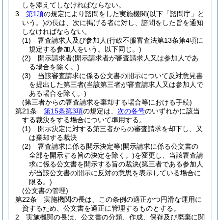
しを添えてしなければならない。
3
第1項
の規定により諮問をした実施機関
(以下「諮問庁」と
いう。)
の長は、次に掲げる者に対し、諮問をした旨を通知
しなければならない。
(1)
審査請求人及び参加人
(行政不服審査法第13条第4項に
規定する参加人をいう。以下同じ。)
(2)
開示請求者
(開示請求者が審査請求人又は参加人であ
る場合を除く。)
(3)
当該審査請求に係る公文書の開示について反対意見書
を提出した第三者
(当該第三者が審査請求人又は参加人で
ある場合を除く。)
(第三者からの審査請求を棄却する場合等における手続)
第21条
第15条第3項
の規定は、
次の各号
のいずれかに該当
する裁決をする場合について準用する。
(1)
開示決定に対する第三者からの審査請求を却下し、又
は棄却する裁決
(2)
審査請求に係る開示決定等
(開示請求に係る公文書の
全部を開示する旨の決定を除く。)
を変更し、当該審査請
求に係る公文書を開示する旨の裁決
(第三者である参加人
が当該公文書の開示に反対の意思を表示している場合に
限る。)
(公文書の管理)
第22条
実施機関の長は、この条例の適正かつ円滑な運用に
資するため、公文書を適正に管理するものとする。
2
実施機関の長は、公文書の分類、作成、保存及び廃棄に関