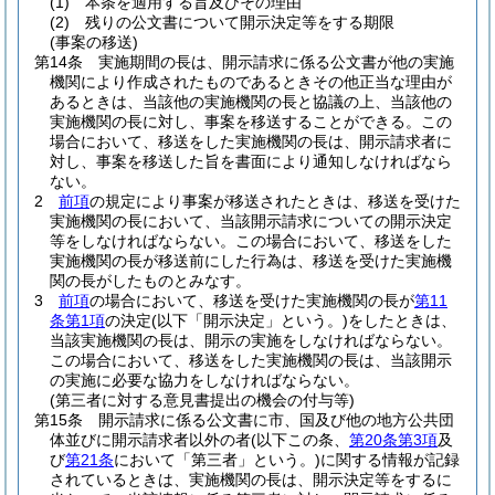
(1)
本条を適用する旨及びその理由
(2)
残りの公文書について開示決定等をする期限
(事案の移送)
第14条
実施期間の長は、開示請求に係る公文書が他の実施
機関により作成されたものであるときその他正当な理由が
あるときは、当該他の実施機関の長と協議の上、当該他の
実施機関の長に対し、事案を移送することができる。
この
場合において、移送をした実施機関の長は、開示請求者に
対し、事案を移送した旨を書面により通知しなければなら
ない。
2
前項
の規定により事案が移送されたときは、移送を受けた
実施機関の長において、当該開示請求についての開示決定
等をしなければならない。
この場合において、移送をした
実施機関の長が移送前にした行為は、移送を受けた実施機
関の長がしたものとみなす。
3
前項
の場合において、移送を受けた実施機関の長が
第11
条第1項
の決定
(以下「開示決定」という。)
をしたときは、
当該実施機関の長は、開示の実施をしなければならない。
この場合において、移送をした実施機関の長は、当該開示
の実施に必要な協力をしなければならない。
(第三者に対する意見書提出の機会の付与等)
第15条
開示請求に係る公文書に市、国及び他の地方公共団
体並びに開示請求者以外の者
(以下この条、
第20条第3項
及
び
第21条
において「第三者」という。)
に関する情報が記録
されているときは、実施機関の長は、開示決定等をするに