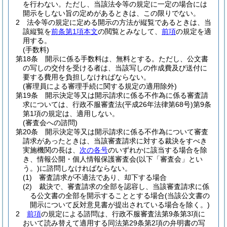
を行わない。
ただし、当該法令等の規定に一定の場合には
開示をしない旨の定めがあるときは、この限りでない。
2
法令等の規定に定める開示の方法が縦覧であるときは、当
該縦覧を
前条第1項本文
の閲覧とみなして、
前項
の規定を適
用する。
(手数料)
第18条
開示に係る手数料は、無料とする。
ただし、公文書
の写しの交付を受ける者は、当該写しの作成費及び送付に
要する費用を負担しなければならない。
(審理員による審理手続に関する規定の適用除外)
第19条
開示決定等又は開示請求に係る不作為に係る審査請
求については、行政不服審査法
(平成26年法律第68号)
第9条
第1項の規定は、適用しない。
(審査会への諮問)
第20条
開示決定等又は開示請求に係る不作為について審査
請求があったときは、当該審査請求に対する裁決をすべき
実施機関の長は、
次の各号
のいずれかに該当する場合を除
き、情報公開・個人情報保護審査会
(以下「審査会」とい
う。)
に諮問しなければならない。
(1)
審査請求が不適法であり、却下する場合
(2)
裁決で、審査請求の全部を認容し、当該審査請求に係
る公文書の全部を開示することとする場合
(当該公文書の
開示について反対意見書が提出されている場合を除く。)
2
前項
の規定による諮問は、行政不服審査法第9条第3項に
おいて読み替えて適用する同法第29条第2項の弁明書の写