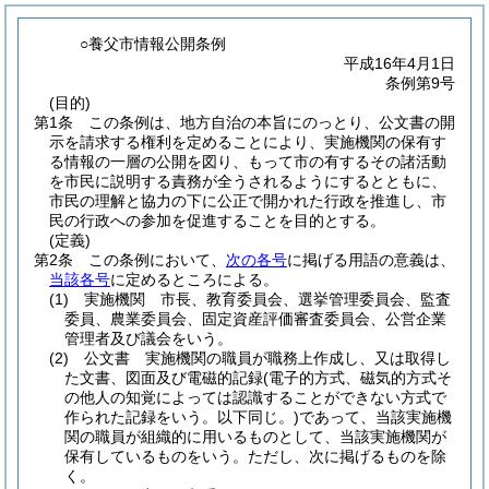
○養父市情報公開条例
平成16年4月1日
条例第9号
(目的)
第1条
この条例は、地方自治の本旨にのっとり、公文書の開
示を請求する権利を定めることにより、実施機関の保有す
る情報の一層の公開を図り、もって市の有するその諸活動
を市民に説明する責務が全うされるようにするとともに、
市民の理解と協力の下に公正で開かれた行政を推進し、市
民の行政への参加を促進することを目的とする。
(定義)
第2条
この条例において、
次の各号
に掲げる用語の意義は、
当該各号
に定めるところによる。
(1)
実施機関 市長、教育委員会、選挙管理委員会、監査
委員、農業委員会、固定資産評価審査委員会、公営企業
管理者及び議会をいう。
(2)
公文書 実施機関の職員が職務上作成し、又は取得し
た文書、図面及び電磁的記録
(電子的方式、磁気的方式そ
の他人の知覚によっては認識することができない方式で
作られた記録をいう。以下同じ。)
であって、当該実施機
関の職員が組織的に用いるものとして、当該実施機関が
保有しているものをいう。
ただし、次に掲げるものを除
く。