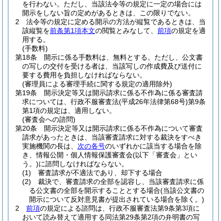
を行わない。
ただし、当該法令等の規定に一定の場合には
開示をしない旨の定めがあるときは、この限りでない。
2
法令等の規定に定める開示の方法が縦覧であるときは、当
該縦覧を
前条第1項本文
の閲覧とみなして、
前項
の規定を適
用する。
(手数料)
第18条
開示に係る手数料は、無料とする。
ただし、公文書
の写しの交付を受ける者は、当該写しの作成費及び送付に
要する費用を負担しなければならない。
(審理員による審理手続に関する規定の適用除外)
第19条
開示決定等又は開示請求に係る不作為に係る審査請
求については、行政不服審査法
(平成26年法律第68号)
第9条
第1項の規定は、適用しない。
(審査会への諮問)
第20条
開示決定等又は開示請求に係る不作為について審査
請求があったときは、当該審査請求に対する裁決をすべき
実施機関の長は、
次の各号
のいずれかに該当する場合を除
き、情報公開・個人情報保護審査会
(以下「審査会」とい
う。)
に諮問しなければならない。
(1)
審査請求が不適法であり、却下する場合
(2)
裁決で、審査請求の全部を認容し、当該審査請求に係
る公文書の全部を開示することとする場合
(当該公文書の
開示について反対意見書が提出されている場合を除く。)
2
前項
の規定による諮問は、行政不服審査法第9条第3項に
おいて読み替えて適用する同法第29条第2項の弁明書の写