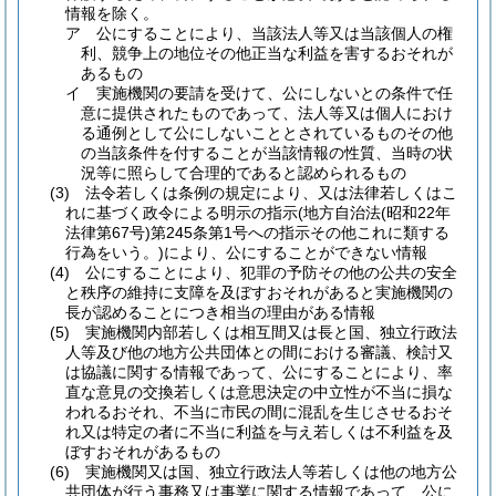
情報を除く。
ア
公にすることにより、当該法人等又は当該個人の権
利、競争上の地位その他正当な利益を害するおそれが
あるもの
イ
実施機関の要請を受けて、公にしないとの条件で任
意に提供されたものであって、法人等又は個人におけ
る通例として公にしないこととされているものその他
の当該条件を付することが当該情報の性質、当時の状
況等に照らして合理的であると認められるもの
(3)
法令若しくは条例の規定により、又は法律若しくはこ
れに基づく政令による明示の指示
(地方自治法
(昭和22年
法律第67号)
第245条第1号への指示その他これに類する
行為をいう。)
により、公にすることができない情報
(4)
公にすることにより、犯罪の予防その他の公共の安全
と秩序の維持に支障を及ぼすおそれがあると実施機関の
長が認めることにつき相当の理由がある情報
(5)
実施機関内部若しくは相互間又は長と国、独立行政法
人等及び他の地方公共団体との間における審議、検討又
は協議に関する情報であって、公にすることにより、率
直な意見の交換若しくは意思決定の中立性が不当に損な
われるおそれ、不当に市民の間に混乱を生じさせるおそ
れ又は特定の者に不当に利益を与え若しくは不利益を及
ぼすおそれがあるもの
(6)
実施機関又は国、独立行政法人等若しくは他の地方公
共団体が行う事務又は事業に関する情報であって、公に