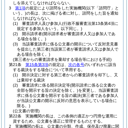
しを添えてしなければならない。
3
第1項
の規定により諮問をした実施機関
(以下「諮問庁」と
いう。)
の長は、次に掲げる者に対し、諮問をした旨を通知
しなければならない。
(1)
審査請求人及び参加人
(行政不服審査法第13条第4項に
規定する参加人をいう。以下同じ。)
(2)
開示請求者
(開示請求者が審査請求人又は参加人であ
る場合を除く。)
(3)
当該審査請求に係る公文書の開示について反対意見書
を提出した第三者
(当該第三者が審査請求人又は参加人で
ある場合を除く。)
(第三者からの審査請求を棄却する場合等における手続)
第21条
第15条第3項
の規定は、
次の各号
のいずれかに該当
する裁決をする場合について準用する。
(1)
開示決定に対する第三者からの審査請求を却下し、又
は棄却する裁決
(2)
審査請求に係る開示決定等
(開示請求に係る公文書の
全部を開示する旨の決定を除く。)
を変更し、当該審査請
求に係る公文書を開示する旨の裁決
(第三者である参加人
が当該公文書の開示に反対の意思を表示している場合に
限る。)
(公文書の管理)
第22条
実施機関の長は、この条例の適正かつ円滑な運用に
資するため、公文書を適正に管理するものとする。
2
実施機関の長は、公文書の分類、作成、保存及び廃棄に関