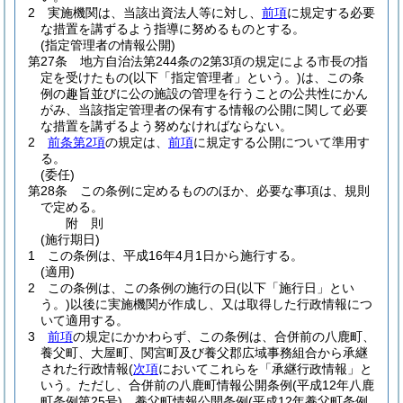
2
実施機関は、当該出資法人等に対し、
前項
に規定する必要
な措置を講ずるよう指導に努めるものとする。
(指定管理者の情報公開)
第27条
地方自治法第244条の2第3項の規定による市長の指
定を受けたもの
(以下「指定管理者」という。)
は、この条
例の趣旨並びに公の施設の管理を行うことの公共性にかん
がみ、当該指定管理者の保有する情報の公開に関して必要
な措置を講ずるよう努めなければならない。
2
前条第2項
の規定は、
前項
に規定する公開について準用す
る。
(委任)
第28条
この条例に定めるもののほか、必要な事項は、規則
で定める。
附
則
(施行期日)
1
この条例は、平成16年4月1日から施行する。
(適用)
2
この条例は、この条例の施行の日
(以下「施行日」とい
う。)
以後に実施機関が作成し、又は取得した行政情報につ
いて適用する。
3
前項
の規定にかかわらず、この条例は、合併前の八鹿町、
養父町、大屋町、関宮町及び養父郡広域事務組合から承継
された行政情報
(
次項
においてこれらを「承継行政情報」と
いう。ただし、合併前の八鹿町情報公開条例
(平成12年八鹿
町条例第25号)
、養父町情報公開条例
(平成12年養父町条例