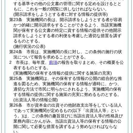
する基準その他の公文書の管理に関する定めを設けるとと
もに、これを一般の閲覧に供しなければならない。
(開示請求をしようとする者に対する情報の提供等)
第23条
実施機関の長は、開示請求をしようとする者が容易
かつ的確に開示請求をすることができるよう、当該実施機
関が保有する公文書の特定に資する情報の提供その他開示
請求をしようとする者の利便を考慮した適切な措置を講ず
るものとする。
(施行状況の公表)
第24条
市長は、実施機関の長に対し、この条例の施行の状
況について報告を求めることができる。
2
市長は、毎年度、
前項
の報告を取りまとめ、その概要を公
表するものとする。
(実施機関の保有する情報の提供に関する施策の充実)
第25条
実施機関は、その保有する情報の公開の総合的な推
進を図るため、実施機関の保有する情報が適時に、かつ、
適切な方法で市民に明らかにされるよう、実施機関の保有
する情報の提供に関する施策の充実に努めるものとする。
(出資法人等の情報公開)
第26条
市が資本金の出資その他財政支出等をしている法人
であって実施機関が定めるもの
(以下「出資法人等」とい
う。)
は、この条例の趣旨並びに当該出資法人等の性格及び
業務内容にかんがみ、当該出資法人等の保有する情報の公
開に関して必要な措置を講ずるよう努めなければならな
い。