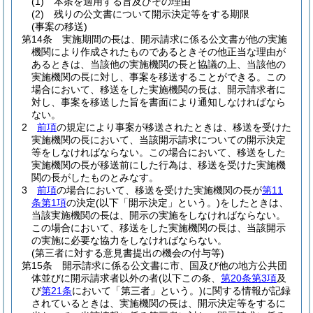
(1)
本条を適用する旨及びその理由
(2)
残りの公文書について開示決定等をする期限
(事案の移送)
第14条
実施期間の長は、開示請求に係る公文書が他の実施
機関により作成されたものであるときその他正当な理由が
あるときは、当該他の実施機関の長と協議の上、当該他の
実施機関の長に対し、事案を移送することができる。
この
場合において、移送をした実施機関の長は、開示請求者に
対し、事案を移送した旨を書面により通知しなければなら
ない。
2
前項
の規定により事案が移送されたときは、移送を受けた
実施機関の長において、当該開示請求についての開示決定
等をしなければならない。
この場合において、移送をした
実施機関の長が移送前にした行為は、移送を受けた実施機
関の長がしたものとみなす。
3
前項
の場合において、移送を受けた実施機関の長が
第11
条第1項
の決定
(以下「開示決定」という。)
をしたときは、
当該実施機関の長は、開示の実施をしなければならない。
この場合において、移送をした実施機関の長は、当該開示
の実施に必要な協力をしなければならない。
(第三者に対する意見書提出の機会の付与等)
第15条
開示請求に係る公文書に市、国及び他の地方公共団
体並びに開示請求者以外の者
(以下この条、
第20条第3項
及
び
第21条
において「第三者」という。)
に関する情報が記録
されているときは、実施機関の長は、開示決定等をするに