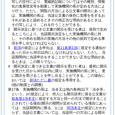
写しの交付により、電磁的記録についてはその種別、情報
化の進展状況等を勘案して実施機関の長が定める方法によ
り行う。
ただし、閲覧の方法による公文書の開示にあって
は、実施機関の長は、当該公文書の保存に支障を生ずるお
それがあると認めるときその他正当な理由があるときは、
その写しにより、これを行うことができる。
2
開示決定に基づき公文書の開示を受ける者は、規則で定め
るところにより、当該開示決定をした実施機関の長に対
し、その求める開示の実施の方法その他の規則で定める事
項を申し出なければならない。
3
前項
の規定による申出は、
第11条第1項
に規定する通知が
あった日から30日以内にしなければならない。
ただし、当
該期間内に当該申出をすることができない正当な理由があ
るときは、この限りでない。
4
開示決定に基づき公文書の開示を受けた者は、最初に開示
を受けた日から30日以内に限り、実施機関の長に対し、更
に開示を受けることを申し出ることができる。
この場合に
おいては、
前項ただし書
の規定を準用する。
(他の制度との調整)
第17条
実施機関の長は、法令又は他の条例
(以下「法令等」
という。)
の規定により、何人にも開示請求に係る公文書が
前条第1項本文
に規定する方法と同一の方法で開示すること
とされている場合
(開示の期間が定められている場合にあっ
ては、当該期間内に限る。)
には、
同項本文
の規定にかかわ
らず、当該公文書については、当該同一の方法による開示