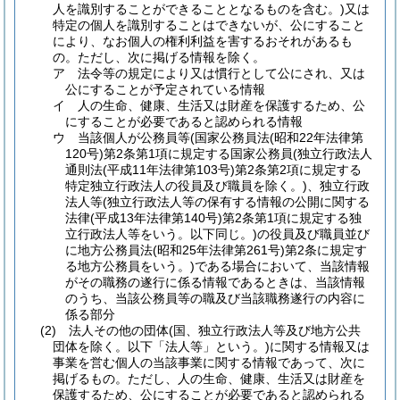
人を識別することができることとなるものを含む。)
又は
特定の個人を識別することはできないが、公にすること
により、なお個人の権利利益を害するおそれがあるも
の。
ただし、次に掲げる情報を除く。
ア
法令等の規定により又は慣行として公にされ、又は
公にすることが予定されている情報
イ
人の生命、健康、生活又は財産を保護するため、公
にすることが必要であると認められる情報
ウ
当該個人が公務員等
(国家公務員法
(昭和22年法律第
120号)
第2条第1項に規定する国家公務員
(独立行政法人
通則法
(平成11年法律第103号)
第2条第2項に規定する
特定独立行政法人の役員及び職員を除く。)
、独立行政
法人等
(独立行政法人等の保有する情報の公開に関する
法律
(平成13年法律第140号)
第2条第1項に規定する独
立行政法人等をいう。以下同じ。)
の役員及び職員並び
に地方公務員法
(昭和25年法律第261号)
第2条に規定す
る地方公務員をいう。)
である場合において、当該情報
がその職務の遂行に係る情報であるときは、当該情報
のうち、当該公務員等の職及び当該職務遂行の内容に
係る部分
(2)
法人その他の団体
(国、独立行政法人等及び地方公共
団体を除く。以下「法人等」という。)
に関する情報又は
事業を営む個人の当該事業に関する情報であって、次に
掲げるもの。
ただし、人の生命、健康、生活又は財産を
保護するため、公にすることが必要であると認められる