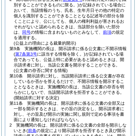
別することができるものに限る。)
が記録されている場合に
おいて、当該情報のうち、氏名、生年月日その他の特定の
個人を識別することができることとなる記述等の部分を除
くことにより、公にしても、個人の権利利益が害されるお
それがないと認められるときは、当該部分を除いた部分
は、
同号
の情報に含まれないものとみなして、
前項
の規定
を適用する。
(公益上の理由による裁量的開示)
第9条
実施機関の長は、開示請求に係る公文書に不開示情報
(
第7条第3号
に該当する情報を除く。)
が記録されている場
合であっても、公益上特に必要があると認めるときは、開
示請求者に対し、当該公文書を開示することができる。
(公文書の存否に関する情報)
第10条
開示請求に対し、当該開示請求に係る公文書が存在
しているか否かを答えるだけで、不開示情報を開示するこ
ととなるときは、実施機関の長は、当該公文書の存否を明
らかにしないで、当該開示請求を拒否することができる。
(開始請求に対する決定)
第11条
実施機関の長は、開示請求に係る公文書の全部又は
一部を開示するときは、その旨の決定をし、開示請求者に
対し、その旨及び開示の実施に関し規則で定める事項を書
面により通知しなければならない。
2
実施機関の長は、開示請求に係る公文書の全部を開示しな
いとき
(
前条
の規定により開示請求を拒否するとき及び開示