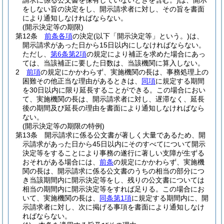
請求に係る公文書を保有していないときを含む。)
は、開示
をしない旨の決定をし、開示請求者に対し、その旨を書面
により通知しなければならない。
(開示決定等の期限)
第12条
前条各項
の決定
(以下「開示決定等」という。)
は、
開示請求があった日から15日以内にしなければならない。
ただし、
第6条第2項
の規定により補正を求めた場合にあっ
ては、当該補正に要した日数は、当該機関に算入しない。
2
前項
の規定にかかわらず、実施機関の長は、事務処理上の
困難その他正当な理由があるときは、
同項
に規定する期間
を30日以内に限り延長することができる。
この場合におい
て、実施機関の長は、開示請求者に対し、遅滞なく、延長
後の期間及び延長の理由を書面により通知しなければなら
ない。
(開示決定等の期限の特例)
第13条
開示請求に係る公文書が著しく大量であるため、開
示請求があった日から45日以内にそのすべてについて開示
決定等をすることにより事務の遂行に著しい支障が生ずる
おそれがある場合には、
前条
の規定にかかわらず、実施機
関の長は、開示請求に係る公文書のうちの相当の部分につ
き当該期間内に開示決定等をし、残りの公文書については
相当の期間内に開示決定等をすれば足りる。
この場合にお
いて、実施機関の長は、
同条第1項
に規定する期間内に、開
示請求者に対し、次に掲げる事項を書面により通知しなけ
ればならない。