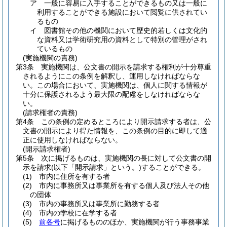
ア
一般に容易に入手することができるもの又は一般に
利用することができる施設において閲覧に供されてい
るもの
イ
図書館その他の機関において歴史的若しくは文化的
な資料又は学術研究用の資料として特別の管理がされ
ているもの
(実施機関の責務)
第3条
実施機関は、公文書の開示を請求する権利が十分尊重
されるようにこの条例を解釈し、運用しなければならな
い。
この場合において、実施機関は、個人に関する情報が
十分に保護されるよう最大限の配慮をしなければならな
い。
(請求権者の責務)
第4条
この条例の定めるところにより開示請求する者は、公
文書の開示により得た情報を、この条例の目的に即して適
正に使用しなければならない。
(開示請求権者)
第5条
次に掲げるものは、実施機関の長に対して公文書の開
示を請求
(以下「開示請求」という。)
することができる。
(1)
市内に住所を有する者
(2)
市内に事務所又は事業所を有する個人及び法人その他
の団体
(3)
市内の事務所又は事業所に勤務する者
(4)
市内の学校に在学する者
(5)
前各号
に掲げるもののほか、実施機関が行う事務事業