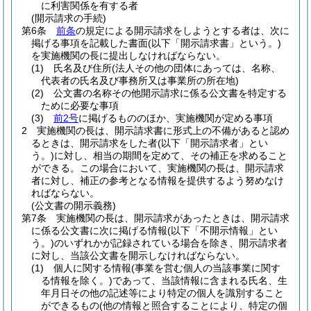
に利害関係を有する者
(開示請求の手続)
第6条
前条
の規定による開示請求をしようとする者は、次に
掲げる事項を記載した書面
(以下「開示請求書」という。)
を実施機関の長に提出しなければならない。
(1)
氏名及び住所
(法人その他の団体にあっては、名称、
代表者の氏名及び事務所又は事業所の所在地)
(2)
公文書の名称その他開示請求に係る公文書を特定する
ために必要な事項
(3)
前2号
に掲げるもののほか、実施機関が定める事項
2
実施機関の長は、開示請求書に形式上の不備があると認め
るときは、開示請求をした者
(以下「開示請求者」とい
う。)
に対し、相当の期間を定めて、その補正を求めること
ができる。
この場合において、実施機関の長は、開示請求
者に対し、補正の参考となる情報を提供するよう努めなけ
ればならない。
(公文書の開示義務)
第7条
実施機関の長は、開示請求があったときは、開示請求
に係る公文書に次に掲げる情報
(以下「不開示情報」とい
う。)
のいずれかが記録されている場合を除き、開示請求者
に対し、当該公文書を開示しなければならない。
(1)
個人に関する情報
(事業を営む個人の当該事業に関す
る情報を除く。)
であって、当該情報に含まれる氏名、生
年月日その他の記述等により特定の個人を識別すること
ができるもの
(他の情報と照合することにより、特定の個