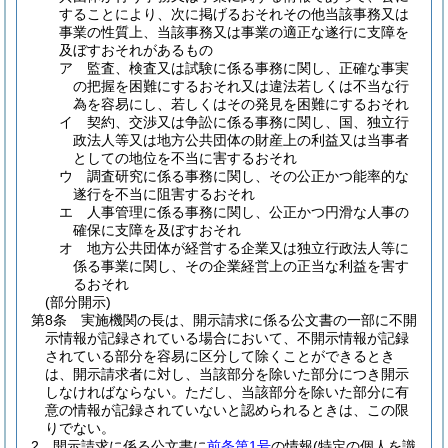
することにより、次に掲げるおそれその他当該事務又は
事業の性質上、当該事務又は事業の適正な遂行に支障を
及ぼすおそれがあるもの
ア
監査、検査又は試験に係る事務に関し、正確な事実
の把握を困難にするおそれ又は違法若しくは不当な行
為を容易にし、若しくはその発見を困難にするおそれ
イ
契約、交渉又は争訟に係る事務に関し、国、独立行
政法人等又は地方公共団体の財産上の利益又は当事者
としての地位を不当に害するおそれ
ウ
調査研究に係る事務に関し、その公正かつ能率的な
遂行を不当に阻害するおそれ
エ
人事管理に係る事務に関し、公正かつ円滑な人事の
確保に支障を及ぼすおそれ
オ
地方公共団体が経営する企業又は独立行政法人等に
係る事業に関し、その企業経営上の正当な利益を害す
るおそれ
(部分開示)
第8条
実施機関の長は、開示請求に係る公文書の一部に不開
示情報が記録されている場合において、不開示情報が記録
されている部分を容易に区分して除くことができるとき
は、開示請求者に対し、当該部分を除いた部分につき開示
しなければならない。
ただし、当該部分を除いた部分に有
意の情報が記録されていないと認められるときは、この限
りでない。
2
開示請求に係る公文書に
前条第1号
の情報
(特定の個人を識