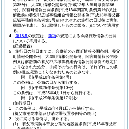
第35号)
、大屋町情報公開条例
(平成12年大屋町条例第56
号)
、関宮町情報公開条例
(平成13年関宮町条例第1号)
又は
解散前の養父郡広域事務組合情報公開条例
(平成13年養父郡
広域事務組合条例第3号)
のそれぞれの施行の日以後に実施
機関が作成し、又は取得したものに限る。)
について適用す
る。
4
第18条
の規定は、
前項
の規定による承継行政情報の公開
について準用する。
(経過措置)
5
施行日の前日までに、合併前の八鹿町情報公開条例、養父
町情報公開条例、大屋町情報公開条例、関宮町情報公開条
例又は解散前の養父郡広域事務組合情報公開条例の規定に
よりなされた処分、手続その他の行為は、それぞれこの条
例の相当規定によりなされたものとみなす。
附
則
(平成18年
条例第4号)
この条例は、公布の日から施行する。
附
則
(平成25年
条例第10号)
この条例は、平成25年4月1日から施行する。
附
則
(平成25年
条例第17号)
抄
(施行期日)
1
この条例は、平成25年4月1日から施行する。
(養父市消防本部及び消防署設置条例等の廃止)
2
次に掲げる条例は、廃止する。
(1)
養父市消防本部及び消防署設置条例
(平成16年養父市