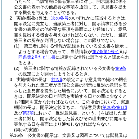
当たって、当該情報に係る第三者に対し、開示請求に係る
公文書の表示その他必要な事項を通知して、意見書を提出
する機会を与えることができる。
2
実施機関の長は、
次の各号
のいずれかに該当するときは、
開示決定に先立ち、当該第三者に対し、開示請求に係る公
文書の表示その他必要な事項を書面により通知して、意見
書を提出する機会を与えなければならない。
ただし、当該
第三者の所在が判明しない場合は、この限りでない。
(1)
第三者に関する情報が記録されている公文書を開示し
ようとする場合であって、当該情報が
第7条第1号イ
又は
同条第2号ただし書
に規定する情報に該当すると認められ
るとき。
(2)
第三者に関する情報が記録されている公文書を
第9条
の規定により開示しようとするとき。
3
実施機関の長は、
前2項
の規定により意見書の提出の機会
を与えられた第三者が当該公文書の開示に反対の意思を表
示した意見書を提出した場合において、開示決定をすると
きは、開示決定の日と開示を実施する日との間に少なくと
も2週間を置かなければならない。
この場合において、実施
機関の長は、開示決定後直ちに、当該意見書
(
第20条第1項
及び
第3項
において「反対意見書」という。)
を提出した第
三者に対し、開示決定をした旨及びその理由並びに開示を
実施する日を書面により通知しなければならない。
(開示の実施)
第16条
公文書の開示は、文書又は図画については閲覧又は