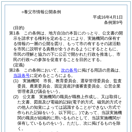
○養父市情報公開条例
平成16年4月1日
条例第9号
(目的)
第1条
この条例は、地方自治の本旨にのっとり、公文書の開
示を請求する権利を定めることにより、実施機関の保有す
る情報の一層の公開を図り、もって市の有するその諸活動
を市民に説明する責務が全うされるようにするとともに、
市民の理解と協力の下に公正で開かれた行政を推進し、市
民の行政への参加を促進することを目的とする。
(定義)
第2条
この条例において、
次の各号
に掲げる用語の意義は、
当該各号
に定めるところによる。
(1)
実施機関 市長、教育委員会、選挙管理委員会、監査
委員、農業委員会、固定資産評価審査委員会、公営企業
管理者及び議会をいう。
(2)
公文書 実施機関の職員が職務上作成し、又は取得し
た文書、図面及び電磁的記録
(電子的方式、磁気的方式そ
の他人の知覚によっては認識することができない方式で
作られた記録をいう。以下同じ。)
であって、当該実施機
関の職員が組織的に用いるものとして、当該実施機関が
保有しているものをいう。
ただし、次に掲げるものを除
く。