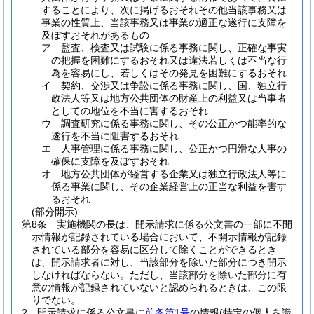
することにより、次に掲げるおそれその他当該事務又は
事業の性質上、当該事務又は事業の適正な遂行に支障を
及ぼすおそれがあるもの
ア
監査、検査又は試験に係る事務に関し、正確な事実
の把握を困難にするおそれ又は違法若しくは不当な行
為を容易にし、若しくはその発見を困難にするおそれ
イ
契約、交渉又は争訟に係る事務に関し、国、独立行
政法人等又は地方公共団体の財産上の利益又は当事者
としての地位を不当に害するおそれ
ウ
調査研究に係る事務に関し、その公正かつ能率的な
遂行を不当に阻害するおそれ
エ
人事管理に係る事務に関し、公正かつ円滑な人事の
確保に支障を及ぼすおそれ
オ
地方公共団体が経営する企業又は独立行政法人等に
係る事業に関し、その企業経営上の正当な利益を害す
るおそれ
(部分開示)
第8条
実施機関の長は、開示請求に係る公文書の一部に不開
示情報が記録されている場合において、不開示情報が記録
されている部分を容易に区分して除くことができるとき
は、開示請求者に対し、当該部分を除いた部分につき開示
しなければならない。
ただし、当該部分を除いた部分に有
意の情報が記録されていないと認められるときは、この限
りでない。
2
開示請求に係る公文書に
前条第1号
の情報
(特定の個人を識