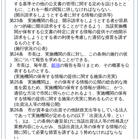
する基準その他の公文書の管理に関する定めを設けるとと
もに、これを一般の閲覧に供しなければならない。
(開示請求をしようとする者に対する情報の提供等)
第23条
実施機関の長は、開示請求をしようとする者が容易
かつ的確に開示請求をすることができるよう、当該実施機
関が保有する公文書の特定に資する情報の提供その他開示
請求をしようとする者の利便を考慮した適切な措置を講ず
るものとする。
(施行状況の公表)
第24条
市長は、実施機関の長に対し、この条例の施行の状
況について報告を求めることができる。
2
市長は、毎年度、
前項
の報告を取りまとめ、その概要を公
表するものとする。
(実施機関の保有する情報の提供に関する施策の充実)
第25条
実施機関は、その保有する情報の公開の総合的な推
進を図るため、実施機関の保有する情報が適時に、かつ、
適切な方法で市民に明らかにされるよう、実施機関の保有
する情報の提供に関する施策の充実に努めるものとする。
(出資法人等の情報公開)
第26条
市が資本金の出資その他財政支出等をしている法人
であって実施機関が定めるもの
(以下「出資法人等」とい
う。)
は、この条例の趣旨並びに当該出資法人等の性格及び
業務内容にかんがみ、当該出資法人等の保有する情報の公
開に関して必要な措置を講ずるよう努めなければならな
い。