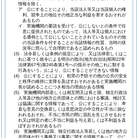
情報を除く。
ア
公にすることにより、当該法人等又は当該個人の権
利、競争上の地位その他正当な利益を害するおそれが
あるもの
イ
実施機関の要請を受けて、公にしないとの条件で任
意に提供されたものであって、法人等又は個人におけ
る通例として公にしないこととされているものその他
の当該条件を付することが当該情報の性質、当時の状
況等に照らして合理的であると認められるもの
(3)
法令若しくは条例の規定により、又は法律若しくはこ
れに基づく政令による明示の指示
(地方自治法
(昭和22年
法律第67号)
第245条第1号への指示その他これに類する
行為をいう。)
により、公にすることができない情報
(4)
公にすることにより、犯罪の予防その他の公共の安全
と秩序の維持に支障を及ぼすおそれがあると実施機関の
長が認めることにつき相当の理由がある情報
(5)
実施機関内部若しくは相互間又は長と国、独立行政法
人等及び他の地方公共団体との間における審議、検討又
は協議に関する情報であって、公にすることにより、率
直な意見の交換若しくは意思決定の中立性が不当に損な
われるおそれ、不当に市民の間に混乱を生じさせるおそ
れ又は特定の者に不当に利益を与え若しくは不利益を及
ぼすおそれがあるもの
(6)
実施機関又は国、独立行政法人等若しくは他の地方公
共団体が行う事務又は事業に関する情報であって、公に