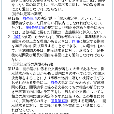
請求に係る公文書を保有していないときを含む。)
は、開示
をしない旨の決定をし、開示請求者に対し、その旨を書面
により通知しなければならない。
(開示決定等の期限)
第12条
前条各項
の決定
(以下「開示決定等」という。)
は、
開示請求があった日から15日以内にしなければならない。
ただし、
第6条第2項
の規定により補正を求めた場合にあっ
ては、当該補正に要した日数は、当該機関に算入しない。
2
前項
の規定にかかわらず、実施機関の長は、事務処理上の
困難その他正当な理由があるときは、
同項
に規定する期間
を30日以内に限り延長することができる。
この場合におい
て、実施機関の長は、開示請求者に対し、遅滞なく、延長
後の期間及び延長の理由を書面により通知しなければなら
ない。
(開示決定等の期限の特例)
第13条
開示請求に係る公文書が著しく大量であるため、開
示請求があった日から45日以内にそのすべてについて開示
決定等をすることにより事務の遂行に著しい支障が生ずる
おそれがある場合には、
前条
の規定にかかわらず、実施機
関の長は、開示請求に係る公文書のうちの相当の部分につ
き当該期間内に開示決定等をし、残りの公文書については
相当の期間内に開示決定等をすれば足りる。
この場合にお
いて、実施機関の長は、
同条第1項
に規定する期間内に、開
示請求者に対し、次に掲げる事項を書面により通知しなけ
ればならない。