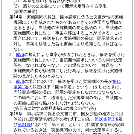
(1)
本条を適用する旨及びその理由
(2)
残りの公文書について開示決定等をする期限
(事案の移送)
第14条
実施期間の長は、開示請求に係る公文書が他の実施
機関により作成されたものであるときその他正当な理由が
あるときは、当該他の実施機関の長と協議の上、当該他の
実施機関の長に対し、事案を移送することができる。
この
場合において、移送をした実施機関の長は、開示請求者に
対し、事案を移送した旨を書面により通知しなければなら
ない。
2
前項
の規定により事案が移送されたときは、移送を受けた
実施機関の長において、当該開示請求についての開示決定
等をしなければならない。
この場合において、移送をした
実施機関の長が移送前にした行為は、移送を受けた実施機
関の長がしたものとみなす。
3
前項
の場合において、移送を受けた実施機関の長が
第11
条第1項
の決定
(以下「開示決定」という。)
をしたときは、
当該実施機関の長は、開示の実施をしなければならない。
この場合において、移送をした実施機関の長は、当該開示
の実施に必要な協力をしなければならない。
(第三者に対する意見書提出の機会の付与等)
第15条
開示請求に係る公文書に市、国及び他の地方公共団
体並びに開示請求者以外の者
(以下この条、
第20条第3項
及
び
第21条
において「第三者」という。)
に関する情報が記録
されているときは、実施機関の長は、開示決定等をするに