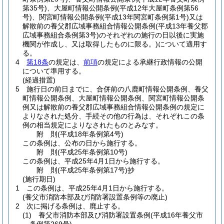
第35号)
、大屋町情報公開条例
(平成12年大屋町条例第56
号)
、関宮町情報公開条例
(平成13年関宮町条例第1号)
又は
解散前の養父郡広域事務組合情報公開条例
(平成13年養父郡
広域事務組合条例第3号)
のそれぞれの施行の日以後に実施
機関が作成し、又は取得したものに限る。)
について適用す
る。
4
第18条
の規定は、
前項
の規定による承継行政情報の公開
について準用する。
(経過措置)
5
施行日の前日までに、合併前の八鹿町情報公開条例、養父
町情報公開条例、大屋町情報公開条例、関宮町情報公開条
例又は解散前の養父郡広域事務組合情報公開条例の規定に
よりなされた処分、手続その他の行為は、それぞれこの条
例の相当規定によりなされたものとみなす。
附
則
(平成18年
条例第4号)
この条例は、公布の日から施行する。
附
則
(平成25年
条例第10号)
この条例は、平成25年4月1日から施行する。
附
則
(平成25年
条例第17号)
抄
(施行期日)
1
この条例は、平成25年4月1日から施行する。
(養父市消防本部及び消防署設置条例等の廃止)
2
次に掲げる条例は、廃止する。
(1)
養父市消防本部及び消防署設置条例
(平成16年養父市