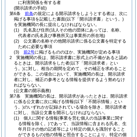
に利害関係を有する者
(開示請求の手続)
第6条
前条
の規定による開示請求をしようとする者は、次に
掲げる事項を記載した書面
(以下「開示請求書」という。)
を実施機関の長に提出しなければならない。
(1)
氏名及び住所
(法人その他の団体にあっては、名称、
代表者の氏名及び事務所又は事業所の所在地)
(2)
公文書の名称その他開示請求に係る公文書を特定する
ために必要な事項
(3)
前2号
に掲げるもののほか、実施機関が定める事項
2
実施機関の長は、開示請求書に形式上の不備があると認め
るときは、開示請求をした者
(以下「開示請求者」とい
う。)
に対し、相当の期間を定めて、その補正を求めること
ができる。
この場合において、実施機関の長は、開示請求
者に対し、補正の参考となる情報を提供するよう努めなけ
ればならない。
(公文書の開示義務)
第7条
実施機関の長は、開示請求があったときは、開示請求
に係る公文書に次に掲げる情報
(以下「不開示情報」とい
う。)
のいずれかが記録されている場合を除き、開示請求者
に対し、当該公文書を開示しなければならない。
(1)
個人に関する情報
(事業を営む個人の当該事業に関す
る情報を除く。)
であって、当該情報に含まれる氏名、生
年月日その他の記述等により特定の個人を識別すること
ができるもの
(他の情報と照合することにより、特定の個