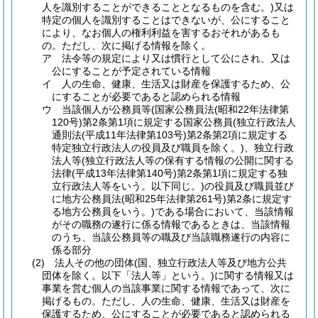
人を識別することができることとなるものを含む。)
又は
特定の個人を識別することはできないが、公にすること
により、なお個人の権利利益を害するおそれがあるも
の。
ただし、次に掲げる情報を除く。
ア
法令等の規定により又は慣行として公にされ、又は
公にすることが予定されている情報
イ
人の生命、健康、生活又は財産を保護するため、公
にすることが必要であると認められる情報
ウ
当該個人が公務員等
(国家公務員法
(昭和22年法律第
120号)
第2条第1項に規定する国家公務員
(独立行政法人
通則法
(平成11年法律第103号)
第2条第2項に規定する
特定独立行政法人の役員及び職員を除く。)
、独立行政
法人等
(独立行政法人等の保有する情報の公開に関する
法律
(平成13年法律第140号)
第2条第1項に規定する独
立行政法人等をいう。以下同じ。)
の役員及び職員並び
に地方公務員法
(昭和25年法律第261号)
第2条に規定す
る地方公務員をいう。)
である場合において、当該情報
がその職務の遂行に係る情報であるときは、当該情報
のうち、当該公務員等の職及び当該職務遂行の内容に
係る部分
(2)
法人その他の団体
(国、独立行政法人等及び地方公共
団体を除く。以下「法人等」という。)
に関する情報又は
事業を営む個人の当該事業に関する情報であって、次に
掲げるもの。
ただし、人の生命、健康、生活又は財産を
保護するため、公にすることが必要であると認められる