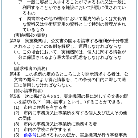
ア
一般に容易に入手することができるもの又は一般に
利用することができる施設において閲覧に供されてい
るもの
イ
図書館その他の機関において歴史的若しくは文化的
な資料又は学術研究用の資料として特別の管理がされ
ているもの
(実施機関の責務)
第3条
実施機関は、公文書の開示を請求する権利が十分尊重
されるようにこの条例を解釈し、運用しなければならな
い。
この場合において、実施機関は、個人に関する情報が
十分に保護されるよう最大限の配慮をしなければならな
い。
(請求権者の責務)
第4条
この条例の定めるところにより開示請求する者は、公
文書の開示により得た情報を、この条例の目的に即して適
正に使用しなければならない。
(開示請求権者)
第5条
次に掲げるものは、実施機関の長に対して公文書の開
示を請求
(以下「開示請求」という。)
することができる。
(1)
市内に住所を有する者
(2)
市内に事務所又は事業所を有する個人及び法人その他
の団体
(3)
市内の事務所又は事業所に勤務する者
(4)
市内の学校に在学する者
(5)
前各号
に掲げるもののほか、実施機関が行う事務事業