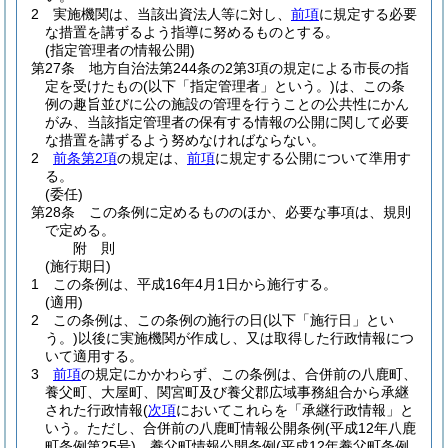
2
実施機関は、当該出資法人等に対し、
前項
に規定する必要
な措置を講ずるよう指導に努めるものとする。
(指定管理者の情報公開)
第27条
地方自治法第244条の2第3項の規定による市長の指
定を受けたもの
(以下「指定管理者」という。)
は、この条
例の趣旨並びに公の施設の管理を行うことの公共性にかん
がみ、当該指定管理者の保有する情報の公開に関して必要
な措置を講ずるよう努めなければならない。
2
前条第2項
の規定は、
前項
に規定する公開について準用す
る。
(委任)
第28条
この条例に定めるもののほか、必要な事項は、規則
で定める。
附
則
(施行期日)
1
この条例は、平成16年4月1日から施行する。
(適用)
2
この条例は、この条例の施行の日
(以下「施行日」とい
う。)
以後に実施機関が作成し、又は取得した行政情報につ
いて適用する。
3
前項
の規定にかかわらず、この条例は、合併前の八鹿町、
養父町、大屋町、関宮町及び養父郡広域事務組合から承継
された行政情報
(
次項
においてこれらを「承継行政情報」と
いう。ただし、合併前の八鹿町情報公開条例
(平成12年八鹿
町条例第25号)
、養父町情報公開条例
(平成12年養父町条例