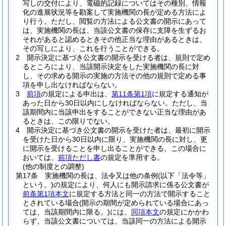
写しの交付により、電磁的記録についてはその種別、情報
化の進展状況等を勘案して実施機関の長が定める方法によ
り行う。
ただし、閲覧の方法による公文書の開示にあって
は、実施機関の長は、当該公文書の保存に支障を生ずるお
それがあると認めるときその他正当な理由があるときは、
その写しにより、これを行うことができる。
2
開示決定に基づき公文書の開示を受ける者は、規則で定め
るところにより、当該開示決定をした実施機関の長に対
し、その求める開示の実施の方法その他の規則で定める事
項を申し出なければならない。
3
前項
の規定による申出は、
第11条第1項
に規定する通知が
あった日から30日以内にしなければならない。
ただし、当
該期間内に当該申出をすることができない正当な理由があ
るときは、この限りでない。
4
開示決定に基づき公文書の開示を受けた者は、最初に開示
を受けた日から30日以内に限り、実施機関の長に対し、更
に開示を受けることを申し出ることができる。
この場合に
おいては、
前項ただし書
の規定を準用する。
(他の制度との調整)
第17条
実施機関の長は、法令又は他の条例
(以下「法令等」
という。)
の規定により、何人にも開示請求に係る公文書が
前条第1項本文
に規定する方法と同一の方法で開示すること
とされている場合
(開示の期間が定められている場合にあっ
ては、当該期間内に限る。)
には、
同項本文
の規定にかかわ
らず、当該公文書については、当該同一の方法による開示