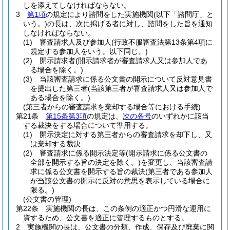
しを添えてしなければならない。
3
第1項
の規定により諮問をした実施機関
(以下「諮問庁」と
いう。)
の長は、次に掲げる者に対し、諮問をした旨を通知
しなければならない。
(1)
審査請求人及び参加人
(行政不服審査法第13条第4項に
規定する参加人をいう。以下同じ。)
(2)
開示請求者
(開示請求者が審査請求人又は参加人であ
る場合を除く。)
(3)
当該審査請求に係る公文書の開示について反対意見書
を提出した第三者
(当該第三者が審査請求人又は参加人で
ある場合を除く。)
(第三者からの審査請求を棄却する場合等における手続)
第21条
第15条第3項
の規定は、
次の各号
のいずれかに該当
する裁決をする場合について準用する。
(1)
開示決定に対する第三者からの審査請求を却下し、又
は棄却する裁決
(2)
審査請求に係る開示決定等
(開示請求に係る公文書の
全部を開示する旨の決定を除く。)
を変更し、当該審査請
求に係る公文書を開示する旨の裁決
(第三者である参加人
が当該公文書の開示に反対の意思を表示している場合に
限る。)
(公文書の管理)
第22条
実施機関の長は、この条例の適正かつ円滑な運用に
資するため、公文書を適正に管理するものとする。
2
実施機関の長は、公文書の分類、作成、保存及び廃棄に関