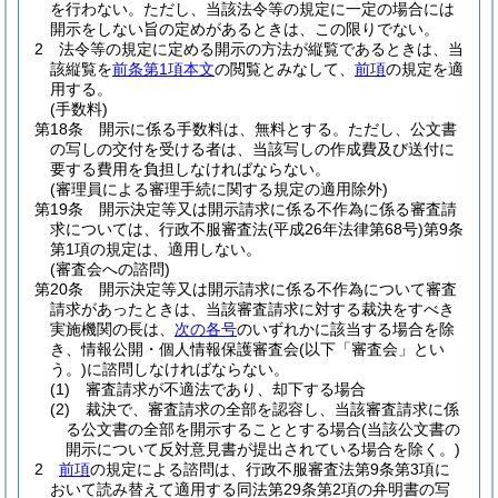
を行わない。
ただし、当該法令等の規定に一定の場合には
開示をしない旨の定めがあるときは、この限りでない。
2
法令等の規定に定める開示の方法が縦覧であるときは、当
該縦覧を
前条第1項本文
の閲覧とみなして、
前項
の規定を適
用する。
(手数料)
第18条
開示に係る手数料は、無料とする。
ただし、公文書
の写しの交付を受ける者は、当該写しの作成費及び送付に
要する費用を負担しなければならない。
(審理員による審理手続に関する規定の適用除外)
第19条
開示決定等又は開示請求に係る不作為に係る審査請
求については、行政不服審査法
(平成26年法律第68号)
第9条
第1項の規定は、適用しない。
(審査会への諮問)
第20条
開示決定等又は開示請求に係る不作為について審査
請求があったときは、当該審査請求に対する裁決をすべき
実施機関の長は、
次の各号
のいずれかに該当する場合を除
き、情報公開・個人情報保護審査会
(以下「審査会」とい
う。)
に諮問しなければならない。
(1)
審査請求が不適法であり、却下する場合
(2)
裁決で、審査請求の全部を認容し、当該審査請求に係
る公文書の全部を開示することとする場合
(当該公文書の
開示について反対意見書が提出されている場合を除く。)
2
前項
の規定による諮問は、行政不服審査法第9条第3項に
おいて読み替えて適用する同法第29条第2項の弁明書の写