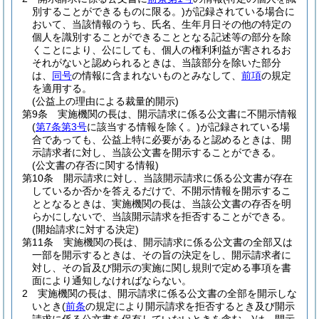
別することができるものに限る。)
が記録されている場合に
おいて、当該情報のうち、氏名、生年月日その他の特定の
個人を識別することができることとなる記述等の部分を除
くことにより、公にしても、個人の権利利益が害されるお
それがないと認められるときは、当該部分を除いた部分
は、
同号
の情報に含まれないものとみなして、
前項
の規定
を適用する。
(公益上の理由による裁量的開示)
第9条
実施機関の長は、開示請求に係る公文書に不開示情報
(
第7条第3号
に該当する情報を除く。)
が記録されている場
合であっても、公益上特に必要があると認めるときは、開
示請求者に対し、当該公文書を開示することができる。
(公文書の存否に関する情報)
第10条
開示請求に対し、当該開示請求に係る公文書が存在
しているか否かを答えるだけで、不開示情報を開示するこ
ととなるときは、実施機関の長は、当該公文書の存否を明
らかにしないで、当該開示請求を拒否することができる。
(開始請求に対する決定)
第11条
実施機関の長は、開示請求に係る公文書の全部又は
一部を開示するときは、その旨の決定をし、開示請求者に
対し、その旨及び開示の実施に関し規則で定める事項を書
面により通知しなければならない。
2
実施機関の長は、開示請求に係る公文書の全部を開示しな
いとき
(
前条
の規定により開示請求を拒否するとき及び開示