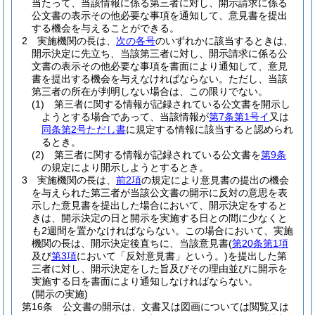
当たって、当該情報に係る第三者に対し、開示請求に係る
公文書の表示その他必要な事項を通知して、意見書を提出
する機会を与えることができる。
2
実施機関の長は、
次の各号
のいずれかに該当するときは、
開示決定に先立ち、当該第三者に対し、開示請求に係る公
文書の表示その他必要な事項を書面により通知して、意見
書を提出する機会を与えなければならない。
ただし、当該
第三者の所在が判明しない場合は、この限りでない。
(1)
第三者に関する情報が記録されている公文書を開示し
ようとする場合であって、当該情報が
第7条第1号イ
又は
同条第2号ただし書
に規定する情報に該当すると認められ
るとき。
(2)
第三者に関する情報が記録されている公文書を
第9条
の規定により開示しようとするとき。
3
実施機関の長は、
前2項
の規定により意見書の提出の機会
を与えられた第三者が当該公文書の開示に反対の意思を表
示した意見書を提出した場合において、開示決定をすると
きは、開示決定の日と開示を実施する日との間に少なくと
も2週間を置かなければならない。
この場合において、実施
機関の長は、開示決定後直ちに、当該意見書
(
第20条第1項
及び
第3項
において「反対意見書」という。)
を提出した第
三者に対し、開示決定をした旨及びその理由並びに開示を
実施する日を書面により通知しなければならない。
(開示の実施)
第16条
公文書の開示は、文書又は図画については閲覧又は