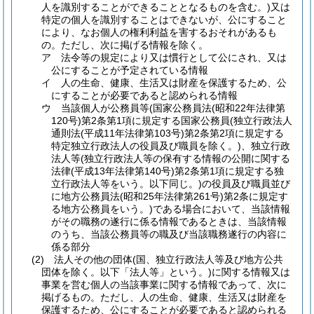
人を識別することができることとなるものを含む。)
又は
特定の個人を識別することはできないが、公にすること
により、なお個人の権利利益を害するおそれがあるも
の。
ただし、次に掲げる情報を除く。
ア
法令等の規定により又は慣行として公にされ、又は
公にすることが予定されている情報
イ
人の生命、健康、生活又は財産を保護するため、公
にすることが必要であると認められる情報
ウ
当該個人が公務員等
(国家公務員法
(昭和22年法律第
120号)
第2条第1項に規定する国家公務員
(独立行政法人
通則法
(平成11年法律第103号)
第2条第2項に規定する
特定独立行政法人の役員及び職員を除く。)
、独立行政
法人等
(独立行政法人等の保有する情報の公開に関する
法律
(平成13年法律第140号)
第2条第1項に規定する独
立行政法人等をいう。以下同じ。)
の役員及び職員並び
に地方公務員法
(昭和25年法律第261号)
第2条に規定す
る地方公務員をいう。)
である場合において、当該情報
がその職務の遂行に係る情報であるときは、当該情報
のうち、当該公務員等の職及び当該職務遂行の内容に
係る部分
(2)
法人その他の団体
(国、独立行政法人等及び地方公共
団体を除く。以下「法人等」という。)
に関する情報又は
事業を営む個人の当該事業に関する情報であって、次に
掲げるもの。
ただし、人の生命、健康、生活又は財産を
保護するため、公にすることが必要であると認められる