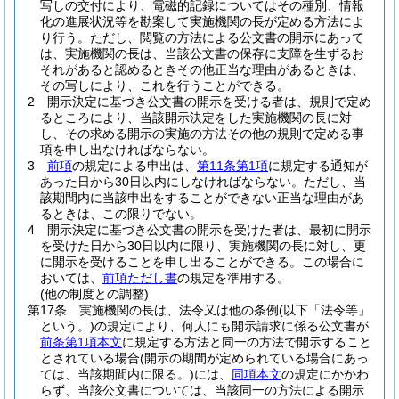
写しの交付により、電磁的記録についてはその種別、情報
化の進展状況等を勘案して実施機関の長が定める方法によ
り行う。
ただし、閲覧の方法による公文書の開示にあって
は、実施機関の長は、当該公文書の保存に支障を生ずるお
それがあると認めるときその他正当な理由があるときは、
その写しにより、これを行うことができる。
2
開示決定に基づき公文書の開示を受ける者は、規則で定め
るところにより、当該開示決定をした実施機関の長に対
し、その求める開示の実施の方法その他の規則で定める事
項を申し出なければならない。
3
前項
の規定による申出は、
第11条第1項
に規定する通知が
あった日から30日以内にしなければならない。
ただし、当
該期間内に当該申出をすることができない正当な理由があ
るときは、この限りでない。
4
開示決定に基づき公文書の開示を受けた者は、最初に開示
を受けた日から30日以内に限り、実施機関の長に対し、更
に開示を受けることを申し出ることができる。
この場合に
おいては、
前項ただし書
の規定を準用する。
(他の制度との調整)
第17条
実施機関の長は、法令又は他の条例
(以下「法令等」
という。)
の規定により、何人にも開示請求に係る公文書が
前条第1項本文
に規定する方法と同一の方法で開示すること
とされている場合
(開示の期間が定められている場合にあっ
ては、当該期間内に限る。)
には、
同項本文
の規定にかかわ
らず、当該公文書については、当該同一の方法による開示