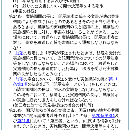
(1)
本条を適用する旨及びその理由
(2)
残りの公文書について開示決定等をする期限
(事案の移送)
第14条
実施期間の長は、開示請求に係る公文書が他の実施
機関により作成されたものであるときその他正当な理由が
あるときは、当該他の実施機関の長と協議の上、当該他の
実施機関の長に対し、事案を移送することができる。
この
場合において、移送をした実施機関の長は、開示請求者に
対し、事案を移送した旨を書面により通知しなければなら
ない。
2
前項
の規定により事案が移送されたときは、移送を受けた
実施機関の長において、当該開示請求についての開示決定
等をしなければならない。
この場合において、移送をした
実施機関の長が移送前にした行為は、移送を受けた実施機
関の長がしたものとみなす。
3
前項
の場合において、移送を受けた実施機関の長が
第11
条第1項
の決定
(以下「開示決定」という。)
をしたときは、
当該実施機関の長は、開示の実施をしなければならない。
この場合において、移送をした実施機関の長は、当該開示
の実施に必要な協力をしなければならない。
(第三者に対する意見書提出の機会の付与等)
第15条
開示請求に係る公文書に市、国及び他の地方公共団
体並びに開示請求者以外の者
(以下この条、
第20条第3項
及
び
第21条
において「第三者」という。)
に関する情報が記録
されているときは、実施機関の長は、開示決定等をするに