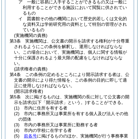
ア
一般に容易に入手することができるもの又は一般に
利用することができる施設において閲覧に供されてい
るもの
イ
図書館その他の機関において歴史的若しくは文化的
な資料又は学術研究用の資料として特別の管理がされ
ているもの
(実施機関の責務)
第3条
実施機関は、公文書の開示を請求する権利が十分尊重
されるようにこの条例を解釈し、運用しなければならな
い。
この場合において、実施機関は、個人に関する情報が
十分に保護されるよう最大限の配慮をしなければならな
い。
(請求権者の責務)
第4条
この条例の定めるところにより開示請求する者は、公
文書の開示により得た情報を、この条例の目的に即して適
正に使用しなければならない。
(開示請求権者)
第5条
次に掲げるものは、実施機関の長に対して公文書の開
示を請求
(以下「開示請求」という。)
することができる。
(1)
市内に住所を有する者
(2)
市内に事務所又は事業所を有する個人及び法人その他
の団体
(3)
市内の事務所又は事業所に勤務する者
(4)
市内の学校に在学する者
(5)
前各号
に掲げるもののほか、実施機関が行う事務事業