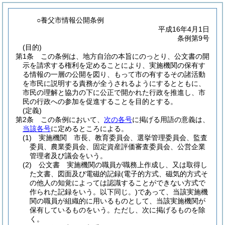
○養父市情報公開条例
平成16年4月1日
条例第9号
(目的)
第1条
この条例は、地方自治の本旨にのっとり、公文書の開
示を請求する権利を定めることにより、実施機関の保有す
る情報の一層の公開を図り、もって市の有するその諸活動
を市民に説明する責務が全うされるようにするとともに、
市民の理解と協力の下に公正で開かれた行政を推進し、市
民の行政への参加を促進することを目的とする。
(定義)
第2条
この条例において、
次の各号
に掲げる用語の意義は、
当該各号
に定めるところによる。
(1)
実施機関 市長、教育委員会、選挙管理委員会、監査
委員、農業委員会、固定資産評価審査委員会、公営企業
管理者及び議会をいう。
(2)
公文書 実施機関の職員が職務上作成し、又は取得し
た文書、図面及び電磁的記録
(電子的方式、磁気的方式そ
の他人の知覚によっては認識することができない方式で
作られた記録をいう。以下同じ。)
であって、当該実施機
関の職員が組織的に用いるものとして、当該実施機関が
保有しているものをいう。
ただし、次に掲げるものを除
く。