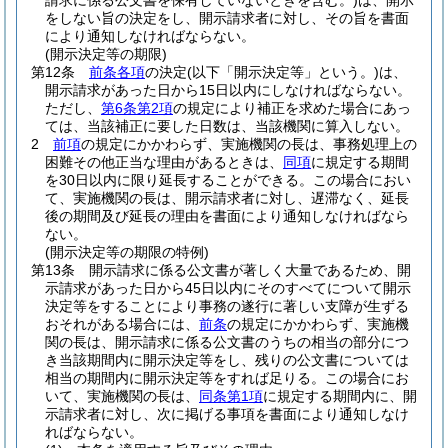
請求に係る公文書を保有していないときを含む。)
は、開示
をしない旨の決定をし、開示請求者に対し、その旨を書面
により通知しなければならない。
(開示決定等の期限)
第12条
前条各項
の決定
(以下「開示決定等」という。)
は、
開示請求があった日から15日以内にしなければならない。
ただし、
第6条第2項
の規定により補正を求めた場合にあっ
ては、当該補正に要した日数は、当該機関に算入しない。
2
前項
の規定にかかわらず、実施機関の長は、事務処理上の
困難その他正当な理由があるときは、
同項
に規定する期間
を30日以内に限り延長することができる。
この場合におい
て、実施機関の長は、開示請求者に対し、遅滞なく、延長
後の期間及び延長の理由を書面により通知しなければなら
ない。
(開示決定等の期限の特例)
第13条
開示請求に係る公文書が著しく大量であるため、開
示請求があった日から45日以内にそのすべてについて開示
決定等をすることにより事務の遂行に著しい支障が生ずる
おそれがある場合には、
前条
の規定にかかわらず、実施機
関の長は、開示請求に係る公文書のうちの相当の部分につ
き当該期間内に開示決定等をし、残りの公文書については
相当の期間内に開示決定等をすれば足りる。
この場合にお
いて、実施機関の長は、
同条第1項
に規定する期間内に、開
示請求者に対し、次に掲げる事項を書面により通知しなけ
ればならない。