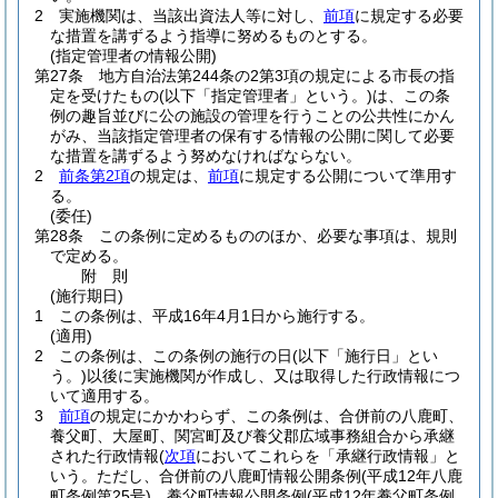
2
実施機関は、当該出資法人等に対し、
前項
に規定する必要
な措置を講ずるよう指導に努めるものとする。
(指定管理者の情報公開)
第27条
地方自治法第244条の2第3項の規定による市長の指
定を受けたもの
(以下「指定管理者」という。)
は、この条
例の趣旨並びに公の施設の管理を行うことの公共性にかん
がみ、当該指定管理者の保有する情報の公開に関して必要
な措置を講ずるよう努めなければならない。
2
前条第2項
の規定は、
前項
に規定する公開について準用す
る。
(委任)
第28条
この条例に定めるもののほか、必要な事項は、規則
で定める。
附
則
(施行期日)
1
この条例は、平成16年4月1日から施行する。
(適用)
2
この条例は、この条例の施行の日
(以下「施行日」とい
う。)
以後に実施機関が作成し、又は取得した行政情報につ
いて適用する。
3
前項
の規定にかかわらず、この条例は、合併前の八鹿町、
養父町、大屋町、関宮町及び養父郡広域事務組合から承継
された行政情報
(
次項
においてこれらを「承継行政情報」と
いう。ただし、合併前の八鹿町情報公開条例
(平成12年八鹿
町条例第25号)
、養父町情報公開条例
(平成12年養父町条例