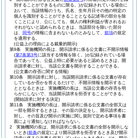
別することができるものに限る。)
が記録されている場合に
おいて、当該情報のうち、氏名、生年月日その他の特定の
個人を識別することができることとなる記述等の部分を除
くことにより、公にしても、個人の権利利益が害されるお
それがないと認められるときは、当該部分を除いた部分
は、
同号
の情報に含まれないものとみなして、
前項
の規定
を適用する。
(公益上の理由による裁量的開示)
第9条
実施機関の長は、開示請求に係る公文書に不開示情報
(
第7条第3号
に該当する情報を除く。)
が記録されている場
合であっても、公益上特に必要があると認めるときは、開
示請求者に対し、当該公文書を開示することができる。
(公文書の存否に関する情報)
第10条
開示請求に対し、当該開示請求に係る公文書が存在
しているか否かを答えるだけで、不開示情報を開示するこ
ととなるときは、実施機関の長は、当該公文書の存否を明
らかにしないで、当該開示請求を拒否することができる。
(開始請求に対する決定)
第11条
実施機関の長は、開示請求に係る公文書の全部又は
一部を開示するときは、その旨の決定をし、開示請求者に
対し、その旨及び開示の実施に関し規則で定める事項を書
面により通知しなければならない。
2
実施機関の長は、開示請求に係る公文書の全部を開示しな
いとき
(
前条
の規定により開示請求を拒否するとき及び開示