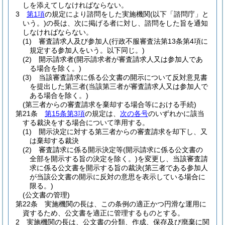
しを添えてしなければならない。
3
第1項
の規定により諮問をした実施機関
(以下「諮問庁」と
いう。)
の長は、次に掲げる者に対し、諮問をした旨を通知
しなければならない。
(1)
審査請求人及び参加人
(行政不服審査法第13条第4項に
規定する参加人をいう。以下同じ。)
(2)
開示請求者
(開示請求者が審査請求人又は参加人であ
る場合を除く。)
(3)
当該審査請求に係る公文書の開示について反対意見書
を提出した第三者
(当該第三者が審査請求人又は参加人で
ある場合を除く。)
(第三者からの審査請求を棄却する場合等における手続)
第21条
第15条第3項
の規定は、
次の各号
のいずれかに該当
する裁決をする場合について準用する。
(1)
開示決定に対する第三者からの審査請求を却下し、又
は棄却する裁決
(2)
審査請求に係る開示決定等
(開示請求に係る公文書の
全部を開示する旨の決定を除く。)
を変更し、当該審査請
求に係る公文書を開示する旨の裁決
(第三者である参加人
が当該公文書の開示に反対の意思を表示している場合に
限る。)
(公文書の管理)
第22条
実施機関の長は、この条例の適正かつ円滑な運用に
資するため、公文書を適正に管理するものとする。
2
実施機関の長は、公文書の分類、作成、保存及び廃棄に関