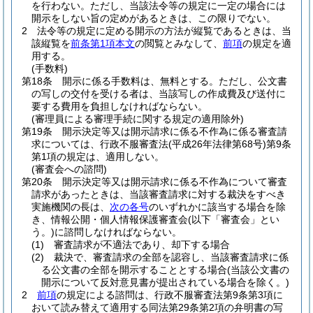
を行わない。
ただし、当該法令等の規定に一定の場合には
開示をしない旨の定めがあるときは、この限りでない。
2
法令等の規定に定める開示の方法が縦覧であるときは、当
該縦覧を
前条第1項本文
の閲覧とみなして、
前項
の規定を適
用する。
(手数料)
第18条
開示に係る手数料は、無料とする。
ただし、公文書
の写しの交付を受ける者は、当該写しの作成費及び送付に
要する費用を負担しなければならない。
(審理員による審理手続に関する規定の適用除外)
第19条
開示決定等又は開示請求に係る不作為に係る審査請
求については、行政不服審査法
(平成26年法律第68号)
第9条
第1項の規定は、適用しない。
(審査会への諮問)
第20条
開示決定等又は開示請求に係る不作為について審査
請求があったときは、当該審査請求に対する裁決をすべき
実施機関の長は、
次の各号
のいずれかに該当する場合を除
き、情報公開・個人情報保護審査会
(以下「審査会」とい
う。)
に諮問しなければならない。
(1)
審査請求が不適法であり、却下する場合
(2)
裁決で、審査請求の全部を認容し、当該審査請求に係
る公文書の全部を開示することとする場合
(当該公文書の
開示について反対意見書が提出されている場合を除く。)
2
前項
の規定による諮問は、行政不服審査法第9条第3項に
おいて読み替えて適用する同法第29条第2項の弁明書の写