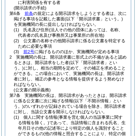
に利害関係を有する者
(開示請求の手続)
第6条
前条
の規定による開示請求をしようとする者は、次に
掲げる事項を記載した書面
(以下「開示請求書」という。)
を実施機関の長に提出しなければならない。
(1)
氏名及び住所
(法人その他の団体にあっては、名称、
代表者の氏名及び事務所又は事業所の所在地)
(2)
公文書の名称その他開示請求に係る公文書を特定する
ために必要な事項
(3)
前2号
に掲げるもののほか、実施機関が定める事項
2
実施機関の長は、開示請求書に形式上の不備があると認め
るときは、開示請求をした者
(以下「開示請求者」とい
う。)
に対し、相当の期間を定めて、その補正を求めること
ができる。
この場合において、実施機関の長は、開示請求
者に対し、補正の参考となる情報を提供するよう努めなけ
ればならない。
(公文書の開示義務)
第7条
実施機関の長は、開示請求があったときは、開示請求
に係る公文書に次に掲げる情報
(以下「不開示情報」とい
う。)
のいずれかが記録されている場合を除き、開示請求者
に対し、当該公文書を開示しなければならない。
(1)
個人に関する情報
(事業を営む個人の当該事業に関す
る情報を除く。)
であって、当該情報に含まれる氏名、生
年月日その他の記述等により特定の個人を識別すること
ができるもの
(他の情報と照合することにより、特定の個