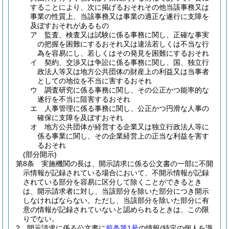
することにより、次に掲げるおそれその他当該事務又は
事業の性質上、当該事務又は事業の適正な遂行に支障を
及ぼすおそれがあるもの
ア
監査、検査又は試験に係る事務に関し、正確な事実
の把握を困難にするおそれ又は違法若しくは不当な行
為を容易にし、若しくはその発見を困難にするおそれ
イ
契約、交渉又は争訟に係る事務に関し、国、独立行
政法人等又は地方公共団体の財産上の利益又は当事者
としての地位を不当に害するおそれ
ウ
調査研究に係る事務に関し、その公正かつ能率的な
遂行を不当に阻害するおそれ
エ
人事管理に係る事務に関し、公正かつ円滑な人事の
確保に支障を及ぼすおそれ
オ
地方公共団体が経営する企業又は独立行政法人等に
係る事業に関し、その企業経営上の正当な利益を害す
るおそれ
(部分開示)
第8条
実施機関の長は、開示請求に係る公文書の一部に不開
示情報が記録されている場合において、不開示情報が記録
されている部分を容易に区分して除くことができるとき
は、開示請求者に対し、当該部分を除いた部分につき開示
しなければならない。
ただし、当該部分を除いた部分に有
意の情報が記録されていないと認められるときは、この限
りでない。
2
開示請求に係る公文書に
前条第1号
の情報
(特定の個人を識