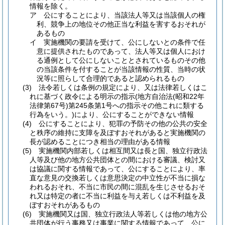
情報を除く。
ア
公にすることにより、当該法人等又は当該個人の権
利、競争上の地位その他正当な利益を害するおそれが
あるもの
イ
実施機関の要請を受けて、公にしないとの条件で任
意に提供されたものであって、法人等又は個人におけ
る通例として公にしないこととされているものその他
の当該条件を付することが当該情報の性質、当時の状
況等に照らして合理的であると認められるもの
(3)
法令若しくは条例の規定により、又は法律若しくはこ
れに基づく政令による明示の指示
(地方自治法
(昭和22年
法律第67号)
第245条第1号への指示その他これに類する
行為をいう。)
により、公にすることができない情報
(4)
公にすることにより、犯罪の予防その他の公共の安全
と秩序の維持に支障を及ぼすおそれがあると実施機関の
長が認めることにつき相当の理由がある情報
(5)
実施機関内部若しくは相互間又は長と国、独立行政法
人等及び他の地方公共団体との間における審議、検討又
は協議に関する情報であって、公にすることにより、率
直な意見の交換若しくは意思決定の中立性が不当に損な
われるおそれ、不当に市民の間に混乱を生じさせるおそ
れ又は特定の者に不当に利益を与え若しくは不利益を及
ぼすおそれがあるもの
(6)
実施機関又は国、独立行政法人等若しくは他の地方公
共団体が行う事務又は事業に関する情報であって、公に