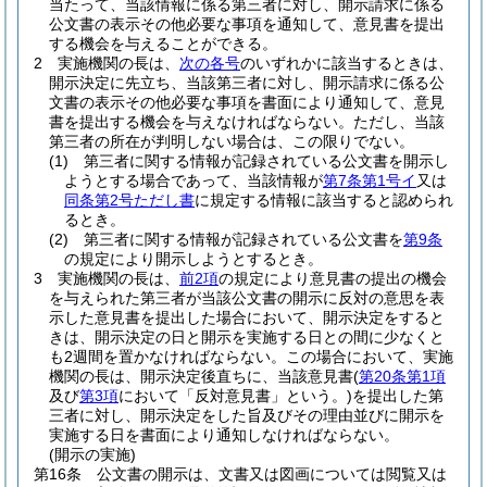
当たって、当該情報に係る第三者に対し、開示請求に係る
公文書の表示その他必要な事項を通知して、意見書を提出
する機会を与えることができる。
2
実施機関の長は、
次の各号
のいずれかに該当するときは、
開示決定に先立ち、当該第三者に対し、開示請求に係る公
文書の表示その他必要な事項を書面により通知して、意見
書を提出する機会を与えなければならない。
ただし、当該
第三者の所在が判明しない場合は、この限りでない。
(1)
第三者に関する情報が記録されている公文書を開示し
ようとする場合であって、当該情報が
第7条第1号イ
又は
同条第2号ただし書
に規定する情報に該当すると認められ
るとき。
(2)
第三者に関する情報が記録されている公文書を
第9条
の規定により開示しようとするとき。
3
実施機関の長は、
前2項
の規定により意見書の提出の機会
を与えられた第三者が当該公文書の開示に反対の意思を表
示した意見書を提出した場合において、開示決定をすると
きは、開示決定の日と開示を実施する日との間に少なくと
も2週間を置かなければならない。
この場合において、実施
機関の長は、開示決定後直ちに、当該意見書
(
第20条第1項
及び
第3項
において「反対意見書」という。)
を提出した第
三者に対し、開示決定をした旨及びその理由並びに開示を
実施する日を書面により通知しなければならない。
(開示の実施)
第16条
公文書の開示は、文書又は図画については閲覧又は