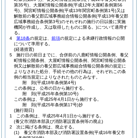
第35号)
、大屋町情報公開条例
(平成12年大屋町条例第56
号)
、関宮町情報公開条例
(平成13年関宮町条例第1号)
又は
解散前の養父郡広域事務組合情報公開条例
(平成13年養父郡
広域事務組合条例第3号)
のそれぞれの施行の日以後に実施
機関が作成し、又は取得したものに限る。)
について適用す
る。
4
第18条
の規定は、
前項
の規定による承継行政情報の公開
について準用する。
(経過措置)
5
施行日の前日までに、合併前の八鹿町情報公開条例、養父
町情報公開条例、大屋町情報公開条例、関宮町情報公開条
例又は解散前の養父郡広域事務組合情報公開条例の規定に
よりなされた処分、手続その他の行為は、それぞれこの条
例の相当規定によりなされたものとみなす。
附
則
(平成18年
条例第4号)
この条例は、公布の日から施行する。
附
則
(平成25年
条例第10号)
この条例は、平成25年4月1日から施行する。
附
則
(平成25年
条例第17号)
抄
(施行期日)
1
この条例は、平成25年4月1日から施行する。
(養父市消防本部及び消防署設置条例等の廃止)
2
次に掲げる条例は、廃止する。
(1)
養父市消防本部及び消防署設置条例
(平成16年養父市