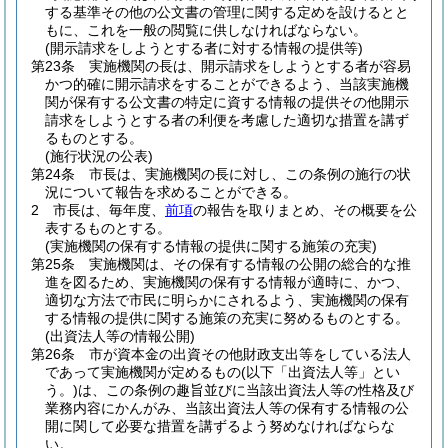
する基準その他の公文書の管理に関する定めを設けるとと
もに、これを一般の閲覧に供しなければならない。
(開示請求をしようとする者に対する情報の提供等)
第23条
実施機関の長は、開示請求をしようとする者が容易
かつ的確に開示請求をすることができるよう、当該実施機
関が保有する公文書の特定に資する情報の提供その他開示
請求をしようとする者の利便を考慮した適切な措置を講ず
るものとする。
(施行状況の公表)
第24条
市長は、実施機関の長に対し、この条例の施行の状
況について報告を求めることができる。
2
市長は、毎年度、
前項
の報告を取りまとめ、その概要を公
表するものとする。
(実施機関の保有する情報の提供に関する施策の充実)
第25条
実施機関は、その保有する情報の公開の総合的な推
進を図るため、実施機関の保有する情報が適時に、かつ、
適切な方法で市民に明らかにされるよう、実施機関の保有
する情報の提供に関する施策の充実に努めるものとする。
(出資法人等の情報公開)
第26条
市が資本金の出資その他財政支出等をしている法人
であって実施機関が定めるもの
(以下「出資法人等」とい
う。)
は、この条例の趣旨並びに当該出資法人等の性格及び
業務内容にかんがみ、当該出資法人等の保有する情報の公
開に関して必要な措置を講ずるよう努めなければならな
い。