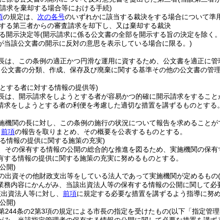
査請求を棄却する場合等における手続)
項
の規定は、
次の各号
のいずれかに該当する裁決をする場合について準
する第三者からの審査請求を却下し、又は棄却する裁決
る開示決定等
(開示請求に係る公文書の全部を開示する旨の決定を除く。
が当該公文書の開示に反対の意思を表示している場合に限る。)
長は、この条例の適正かつ円滑な運用に資するため、公文書を適正に管
、公文書の分類、作成、保存及び廃棄に関する基準その他の公文書の管
うとする者に対する情報の提供等)
長は、開示請求をしようとする者が容易かつ的確に開示請求をすること
請求をしようとする者の利便を考慮した適切な措置を講ずるものとする
施機関の長に対し、この条例の施行の状況について報告を求めることが
、
前項
の報告を取りまとめ、その概要を公表するものとする。
する情報の提供に関する施策の充実)
、その保有する情報の公開の総合的な推進を図るため、実施機関の保有
有する情報の提供に関する施策の充実に努めるものとする。
公開)
の出資その他財政支出等をしている法人であって実施機関が定めるもの
業務内容にかんがみ、当該出資法人等の保有する情報の公開に関して必
該出資法人等に対し、
前項
に規定する必要な措置を講ずるよう指導に努
公開)
第244条の2第3項の規定による市長の指定を受けたもの
(以下「指定管理