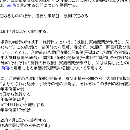
がみ、当該指定管理者の保有する情報の公開に関して必要な措置を講ず
は、
前項
に規定する公開について準用する。
定めるもののほか、必要な事項は、規則で定める。
16年4月1日から施行する。
の条例の施行の日
(以下「施行日」という。)
以後に実施機関が作成し、又
かわらず、この条例は、合併前の八鹿町、養父町、大屋町、関宮町及び
という。ただし、合併前の八鹿町情報公開条例
(平成12年八鹿町条例第25
2年大屋町条例第56号)
、関宮町情報公開条例
(平成13年関宮町条例第1号)
号)
のそれぞれの施行の日以後に実施機関が作成し、又は取得したものに
、
前項
の規定による承継行政情報の公開について準用する。
でに、合併前の八鹿町情報公開条例、養父町情報公開条例、大屋町情報
によりなされた処分、手続その他の行為は、それぞれこの条例の相当規
8年
条例第4号)
の日から施行する。
5年
条例第10号)
5年4月1日から施行する。
5年
条例第17号)
抄
25年4月1日から施行する。
及び消防署設置条例等の廃止)