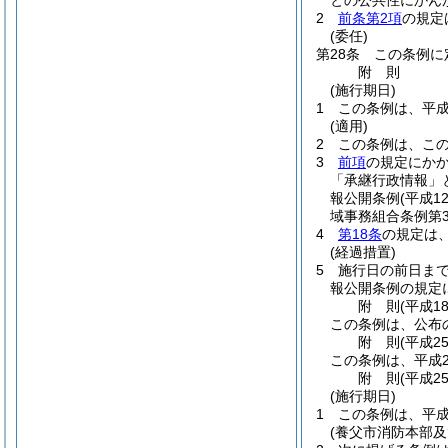
との公共性にかん
2
前条第2項
の規定
(委任)
第28条
この条例に
附
則
(施行期日)
1
この条例は、平成
(適用)
2
この条例は、こ
3
前項
の規定にか
「承継行政情報」
報公開条例
(平成1
域事務組合条例第3
4
第18条
の規定は
(経過措置)
5
施行日の前日ま
報公開条例の規定
附
則
(平成1
この条例は、公布
附
則
(平成2
この条例は、平成2
附
則
(平成2
(施行期日)
1
この条例は、平成
(養父市消防本部