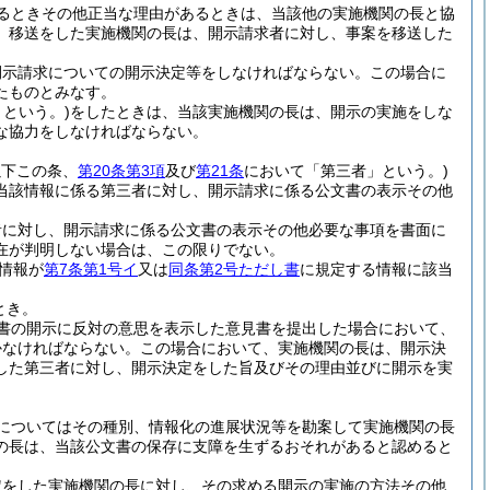
るときその他正当な理由があるときは、当該他の実施機関の長と協
、移送をした実施機関の長は、開示請求者に対し、事案を移送した
開示請求についての開示決定等をしなければならない。
この場合に
たものとみなす。
」という。)
をしたときは、当該実施機関の長は、開示の実施をしな
な協力をしなければならない。
以下この条、
第20条第3項
及び
第21条
において「第三者」という。)
当該情報に係る第三者に対し、開示請求に係る公文書の表示その他
者に対し、開示請求に係る公文書の表示その他必要な事項を書面に
在が判明しない場合は、この限りでない。
情報が
第7条第1号イ
又は
同条第2号ただし書
に規定する情報に該当
とき。
書の開示に反対の意思を表示した意見書を提出した場合において、
かなければならない。
この場合において、実施機関の長は、開示決
した第三者に対し、開示決定をした旨及びその理由並びに開示を実
についてはその種別、情報化の進展状況等を勘案して実施機関の長
の長は、当該公文書の保存に支障を生ずるおそれがあると認めると
定をした実施機関の長に対し、その求める開示の実施の方法その他