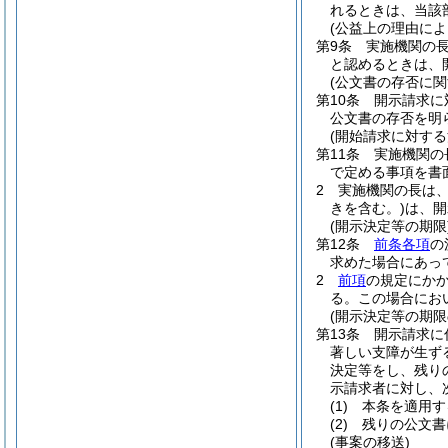
れるときは、当該
(公益上の理由によ
第9条
実施機関の
と認めるときは、
(公文書の存否に関
第10条
開示請求に
公文書の存否を明
(開始請求に対する
第11条
実施機関の
で定める事項を書
2
実施機関の長は
きを含む。)
は、開
(開示決定等の期限
第12条
前条各項
の
求めた場合にあっ
2
前項
の規定にか
る。
この場合にお
(開示決定等の期限
第13条
開示請求に
著しい支障が生ず
決定等をし、残り
示請求者に対し、
(1)
本条を適用す
(2)
残りの公文書
(事案の移送)