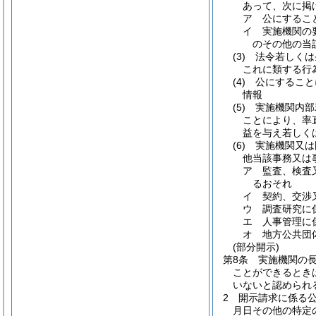
あって、次に掲
ア
公にするこ
イ
実施機関の
のその他の当
(3)
法令若しくは
これに類する行
(4)
公にすること
情報
(5)
実施機関内部
ことにより、率
益を与え若しく
(6)
実施機関又は
他当該事務又は
ア
監査、検査
るおそれ
イ
契約、交渉
ウ
調査研究に
エ
人事管理に
オ
地方公共団
(部分開示)
第8条
実施機関の
ことができるとき
いないと認められ
2
開示請求に係る
月日その他の特定