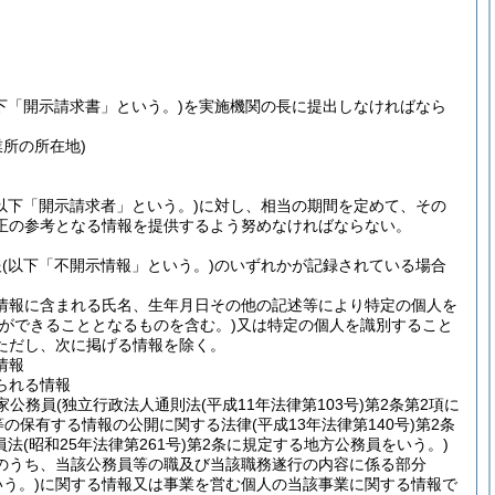
下「開示請求書」という。)
を実施機関の長に提出しなければなら
所の所在地)
(以下「開示請求者」という。)
に対し、相当の期間を定めて、その
正の参考となる情報を提供するよう努めなければならない。
報
(以下「不開示情報」という。)
のいずれかが記録されている場合
情報に含まれる氏名、生年月日その他の記述等により特定の個人を
ができることとなるものを含む。)
又は特定の個人を識別すること
ただし、次に掲げる情報を除く。
情報
られる情報
家公務員
(独立行政法人通則法
(平成11年法律第103号)
第2条第2項に
等の保有する情報の公開に関する法律
(平成13年法律第140号)
第2条
員法
(昭和25年法律第261号)
第2条に規定する地方公務員をいう。)
のうち、当該公務員等の職及び当該職務遂行の内容に係る部分
う。)
に関する情報又は事業を営む個人の当該事業に関する情報で