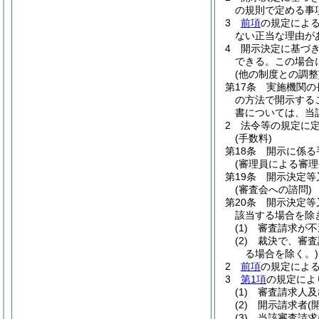
の規則で定める事
3
前項
の規定によ
ない正当な理由が
4
開示決定に基づ
できる。
この場合
(他の制度との調整
第17条
実施機関の
の方法で開示する
書については、当
2
法令等の規定に
(手数料)
第18条
開示に係る
(審理員による審
第19条
開示決定等
(審査会への諮問)
第20条
開示決定等
該当する場合を除
(1)
審査請求が不
(2)
裁決で、審査
る場合を除く。)
2
前項
の規定による
3
第1項
の規定によ
(1)
審査請求人及
(2)
開示請求者
(
(3)
当該審査請求