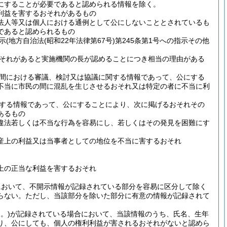
にすることが必要であると認められる情報を除く。
利益を害するおそれがあるもの
法人等又は個人における通例として公にしないこととされているも
であると認められるもの
示
(地方自治法
(昭和22年法律第67号)
第245条第1号への指示その他
それがあると実施機関の長が認めることにつき相当の理由がある
間における審議、検討又は協議に関する情報であって、公にする
不当に市民の間に混乱を生じさせるおそれ又は特定の者に不当に利
する情報であって、公にすることにより、次に掲げるおそれその
あるもの
違法若しくは不当な行為を容易にし、若しくはその発見を困難にす
産上の利益又は当事者としての地位を不当に害するおそれ
上の正当な利益を害するおそれ
において、不開示情報が記録されている部分を容易に区分して除く
らない。
ただし、当該部分を除いた部分に有意の情報が記録されて
。)
が記録されている場合において、当該情報のうち、氏名、生年
り、公にしても、個人の権利利益が害されるおそれがないと認めら