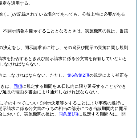
規定を適用する。
除く。)
が記録されている場合であっても、公益上特に必要がある
、不開示情報を開示することとなるときは、実施機関の長は、当該
の決定をし、開示請求者に対し、その旨及び開示の実施に関し規則
請求を拒否するとき及び開示請求に係る公文書を保有していないと
しなければならない。
内にしなければならない。
ただし、
第6条第2項
の規定により補正を
ときは、
同項
に規定する期間を30日以内に限り延長することができ
び延長の理由を書面により通知しなければならない。
内にそのすべてについて開示決定等をすることにより事務の遂行に
開示請求に係る公文書のうちの相当の部分につき当該期間内に開示
合において、実施機関の長は、
同条第1項
に規定する期間内に、開