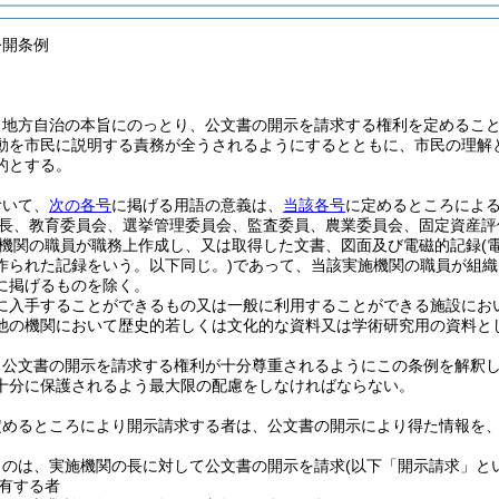
公開条例
、地方自治の本旨にのっとり、公文書の開示を請求する権利を定めるこ
動を市民に説明する責務が全うされるようにするとともに、市民の理解
的とする。
おいて、
次の各号
に掲げる用語の意義は、
当該各号
に定めるところによ
長、教育委員会、選挙管理委員会、監査委員、農業委員会、固定資産評
機関の職員が職務上作成し、又は取得した文書、図面及び電磁的記録
(
作られた記録をいう。以下同じ。)
であって、当該実施機関の職員が組織
に掲げるものを除く。
に入手することができるもの又は一般に利用することができる施設にお
他の機関において歴史的若しくは文化的な資料又は学術研究用の資料と
、公文書の開示を請求する権利が十分尊重されるようにこの条例を解釈
十分に保護されるよう最大限の配慮をしなければならない。
定めるところにより開示請求する者は、公文書の開示により得た情報を
ものは、実施機関の長に対して公文書の開示を請求
(以下「開示請求」と
有する者