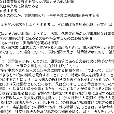
又は事業所を有する個人及び法人その他の団体
又は事業所に勤務する者
在学する者
るもののほか、実施機関が行う事務事業に利害関係を有する者
による開示請求をしようとする者は、次に掲げる事項を記載した書面
(以
(法人その他の団体にあっては、名称、代表者の氏名及び事務所又は事業
その他開示請求に係る公文書を特定するために必要な事項
るもののほか、実施機関が定める事項
、開示請求書に形式上の不備があると認めるときは、開示請求をした者
ができる。
この場合において、実施機関の長は、開示請求者に対し、補
)
長は、開示請求があったときは、開示請求に係る公文書に次に掲げる情
者に対し、当該公文書を開示しなければならない。
情報
(事業を営む個人の当該事業に関する情報を除く。)
であって、当該
できるもの
(他の情報と照合することにより、特定の個人を識別すること
公にすることにより、なお個人の権利利益を害するおそれがあるもの。
定により又は慣行として公にされ、又は公にすることが予定されている
健康、生活又は財産を保護するため、公にすることが必要であると認め
公務員等
(国家公務員法
(昭和22年法律第120号)
第2条第1項に規定する国
独立行政法人の役員及び職員を除く。)
、独立行政法人等
(独立行政法人
する独立行政法人等をいう。以下同じ。)
の役員及び職員並びに地方公務
おいて、当該情報がその職務の遂行に係る情報であるときは、当該情報
団体
(国、独立行政法人等及び地方公共団体を除く。以下「法人等」とい