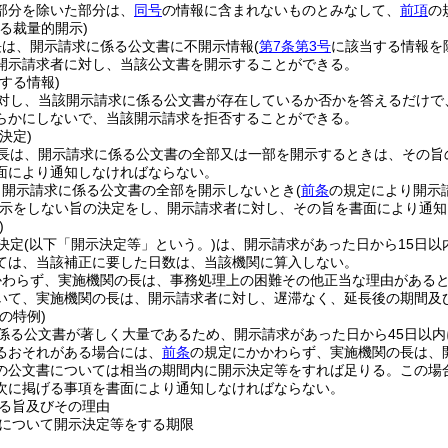
部分を除いた部分は、
同号
の情報に含まれないものとみなして、
前項
の
る裁量的開示)
長は、開示請求に係る公文書に不開示情報
(
第7条第3号
に該当する情報を
開示請求者に対し、当該公文書を開示することができる。
する情報)
対し、当該開示請求に係る公文書が存在しているか否かを答えるだけで
らかにしないで、当該開示請求を拒否することができる。
決定)
長は、開示請求に係る公文書の全部又は一部を開示するときは、その旨
面により通知しなければならない。
、開示請求に係る公文書の全部を開示しないとき
(
前条
の規定により開示
示をしない旨の決定をし、開示請求者に対し、その旨を書面により通知
)
決定
(以下「開示決定等」という。)
は、開示請求があった日から15日以
ては、当該補正に要した日数は、当該機関に算入しない。
かわらず、実施機関の長は、事務処理上の困難その他正当な理由がある
いて、実施機関の長は、開示請求者に対し、遅滞なく、延長後の期間及
の特例)
係る公文書が著しく大量であるため、開示請求があった日から45日以
るおそれがある場合には、
前条
の規定にかかわらず、実施機関の長は、
の公文書については相当の期間内に開示決定等をすれば足りる。
この場
次に掲げる事項を書面により通知しなければならない。
る旨及びその理由
について開示決定等をする期限