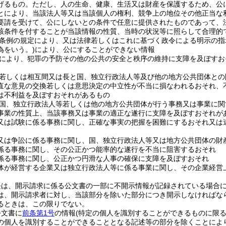
げるもの。
ただし、人の生命、健康、生活又は財産を保護するため、公
とにより、当該法人等又は当該個人の権利、競争上の地位その他正当な
要請を受けて、公にしないとの条件で任意に提供されたものであって、
該条件を付することが当該情報の性質、当時の状況等に照らして合理的
条例の規定により、又は法律若しくはこれに基づく政令による明示の指
為をいう。)
により、公にすることができない情報
により、犯罪の予防その他の公共の安全と秩序の維持に支障を及ぼすお
若しくは相互間又は長と国、独立行政法人等及び他の地方公共団体との
直な意見の交換若しくは意思決定の中立性が不当に損なわれるおそれ、
は不利益を及ぼすおそれがあるもの
国、独立行政法人等若しくは他の地方公共団体が行う事務又は事業に関
事業の性質上、当該事務又は事業の適正な遂行に支障を及ぼすおそれが
又は試験に係る事務に関し、正確な事実の把握を困難にするおそれ又は
又は争訟に係る事務に関し、国、独立行政法人等又は地方公共団体の財
係る事務に関し、その公正かつ能率的な遂行を不当に阻害するおそれ
係る事務に関し、公正かつ円滑な人事の確保に支障を及ぼすおそれ
体が経営する企業又は独立行政法人等に係る事業に関し、その企業経営
長は、開示請求に係る公文書の一部に不開示情報が記録されている場合
は、開示請求者に対し、当該部分を除いた部分につき開示しなければな
るときは、この限りでない。
公文書に
前条第1号
の情報
(特定の個人を識別することができるものに限る
の個人を識別することができることとなる記述等の部分を除くことによ