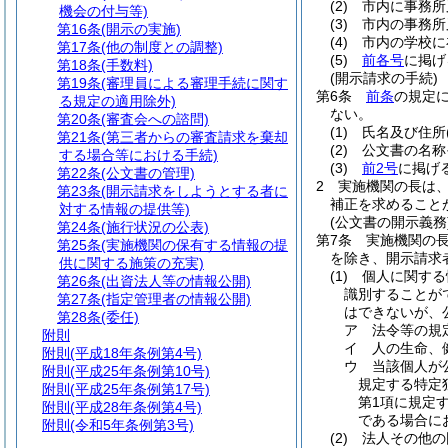
(2)
市内に事務所
機会の付与等)
(3)
市内の事務所
第16条
(開示の実施)
(4)
市内の学校に
第17条
(他の制度との調整)
(5)
前各号
に掲げ
第18条
(手数料)
(開示請求の手続)
第19条
(審理員による審理手続に関す
第6条
前条
の規定
る規定の適用除外)
ない。
第20条
(審査会への諮問)
(1)
氏名及び住所
第21条
(第三者からの審査請求を棄却
(2)
公文書の名称
する場合等における手続)
(3)
前2号
に掲げ
第22条
(公文書の管理)
2
実施機関の長は
第23条
(開示請求をしようとする者に
補正を求めること
対する情報の提供等)
(公文書の開示義務
第24条
(施行状況の公表)
第7条
実施機関の
第25条
(実施機関の保有する情報の提
を除き、開示請求
供に関する施策の充実)
(1)
個人に関する
第26条
(出資法人等の情報公開)
識別することが
第27条
(指定管理者の情報公開)
はできないが、
第28条
(委任)
ア
法令等の規
附則
イ
人の生命、
附則
(平成18年条例第4号)
ウ
当該個人が
附則
(平成25年条例第10号)
規定する特定
附則
(平成25年条例第17号)
第1項に規定
附則
(平成28年条例第4号)
である場合に
附則
(令和5年条例第3号)
(2)
法人その他の