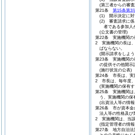
(第三者からの審
第21条
第15条第3
(1)
開示決定に対
(2)
審査請求に係
者である参加人
(公文書の管理)
第22条
実施機関の
2
実施機関の長は
ばならない。
(開示請求をしよ
第23条
実施機関の
の提供その他開示
(施行状況の公表)
第24条
市長は、実
2
市長は、毎年度
(実施機関の保有
第25条
実施機関は
う、実施機関の保
(出資法人等の情報
第26条
市が資本金
法人等の性格及び
2
実施機関は、当
(指定管理者の情報
第27条
地方自治法