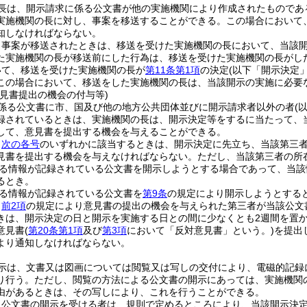
長は、開示請求に係る公文書が他の実施機関により作成されたものであ
実施機関の長に対し、事案を移送することができる。
この場合において
知しなければならない。
り事案が移送されたときは、移送を受けた実施機関の長において、当該
た実施機関の長が移送前にした行為は、移送を受けた実施機関の長がし
いて、移送を受けた実施機関の長が
第11条第1項
の決定
(以下「開示決定
この場合において、移送をした実施機関の長は、当該開示の実施に必要
意見書提出の機会の付与等)
係る公文書に市、国及び他の地方公共団体並びに開示請求者以外の者
(
録されているときは、実施機関の長は、開示決定等をするに当たって、
して、意見書を提出する機会を与えることができる。
、
次の各号
のいずれかに該当するときは、開示決定に先立ち、当該第三
見書を提出する機会を与えなければならない。
ただし、当該第三者の所
る情報が記録されている公文書を開示しようとする場合であって、当該
るとき。
る情報が記録されている公文書を
第9条
の規定により開示しようとする
、
前2項
の規定により意見書の提出の機会を与えられた第三者が当該公文
きは、開示決定の日と開示を実施する日との間に少なくとも2週間を置
意見書
(
第20条第1項
及び
第3項
において「反対意見書」という。)
を提出
より通知しなければならない。
示は、文書又は図画については閲覧又は写しの交付により、電磁的記録
り行う。
ただし、閲覧の方法による公文書の開示にあっては、実施機関
由があるときは、その写しにより、これを行うことができる。
き公文書の開示を受ける者は、規則で定めるところにより、当該開示決