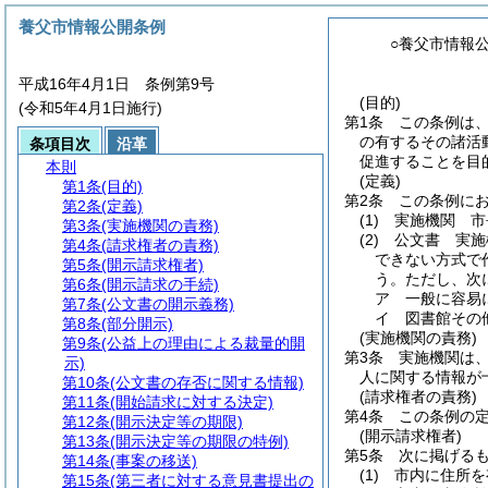
養父市情報公開条例
○養父市情報
平成16年4月1日 条例第9号
(目的)
(令和5年4月1日施行)
第1条
この条例は
の有するその諸活
条項目次
沿革
促進することを目
本則
(定義)
第1条
(目的)
第2条
この条例に
第2条
(定義)
(1)
実施機関 市
第3条
(実施機関の責務)
(2)
公文書 実施
第4条
(請求権者の責務)
できない方式で
第5条
(開示請求権者)
う。
ただし、次
第6条
(開示請求の手続)
ア
一般に容易
第7条
(公文書の開示義務)
イ
図書館その
第8条
(部分開示)
(実施機関の責務)
第9条
(公益上の理由による裁量的開
第3条
実施機関は
示)
人に関する情報が
第10条
(公文書の存否に関する情報)
(請求権者の責務)
第11条
(開始請求に対する決定)
第4条
この条例の
第12条
(開示決定等の期限)
(開示請求権者)
第13条
(開示決定等の期限の特例)
第5条
次に掲げる
第14条
(事案の移送)
(1)
市内に住所を
第15条
(第三者に対する意見書提出の