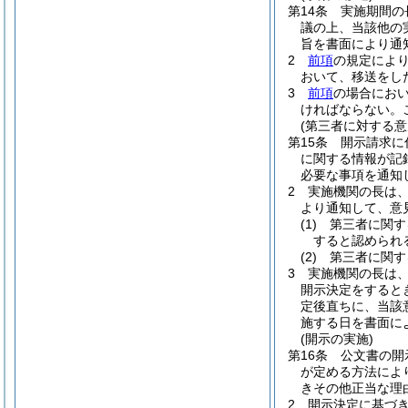
第14条
実施期間の
議の上、当該他の
旨を書面により通
2
前項
の規定によ
おいて、移送をし
3
前項
の場合にお
ければならない。
(第三者に対する
第15条
開示請求に
に関する情報が記
必要な事項を通知
2
実施機関の長は
より通知して、意
(1)
第三者に関す
すると認められ
(2)
第三者に関す
3
実施機関の長は
開示決定をすると
定後直ちに、当該
施する日を書面に
(開示の実施)
第16条
公文書の開
が定める方法によ
きその他正当な理
2
開示決定に基づ