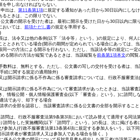
項を申し出なければならない。
る申出は、
第11条第1項
に規定する通知があった日から30日以内にしな
あるときは、この限りでない。
き公文書の開示を受けた者は、最初に開示を受けた日から30日以内に限
においては、
前項ただし書
の規定を準用する。
)
長は、法令又は他の条例
(以下「法令等」という。)
の規定により、何人
こととされている場合
(開示の期間が定められている場合にあっては、当
該同一の方法による開示を行わない。
ただし、当該法令等の規定に一定
定める開示の方法が縦覧であるときは、当該縦覧を
前条第1項本文
の閲覧
手数料は、無料とする。
ただし、公文書の写しの交付を受ける者は、当
理手続に関する規定の適用除外)
又は開示請求に係る不作為に係る審査請求については、行政不服審査法
又は開示請求に係る不作為について審査請求があったときは、当該審査
き、情報公開・個人情報保護審査会
(以下「審査会」という。)
に諮問し
適法であり、却下する場合
請求の全部を認容し、当該審査請求に係る公文書の全部を開示すること
諮問は、行政不服審査法第9条第3項において読み替えて適用する同法第
り諮問をした実施機関
(以下「諮問庁」という。)
の長は、次に掲げる者
び参加人
(行政不服審査法第13条第4項に規定する参加人をいう。以下同
開示請求者が審査請求人又は参加人である場合を除く。)
に係る公文書の開示について反対意見書を提出した第三者
(当該第三者