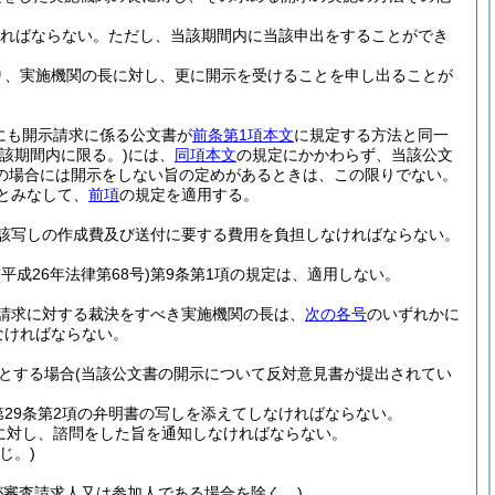
ければならない。
ただし、当該期間内に当該申出をすることができ
り、実施機関の長に対し、更に開示を受けることを申し出ることが
にも開示請求に係る公文書が
前条第1項本文
に規定する方法と同一
該期間内に限る。)
には、
同項本文
の規定にかかわらず、当該公文
の場合には開示をしない旨の定めがあるときは、この限りでない。
とみなして、
前項
の規定を適用する。
該写しの作成費及び送付に要する費用を負担しなければならない。
(平成26年法律第68号)
第9条第1項の規定は、適用しない。
請求に対する裁決をすべき実施機関の長は、
次の各号
のいずれかに
なければならない。
とする場合
(当該公文書の開示について反対意見書が提出されてい
29条第2項の弁明書の写しを添えてしなければならない。
に対し、諮問をした旨を通知しなければならない。
じ。)
が審査請求人又は参加人である場合を除く。)